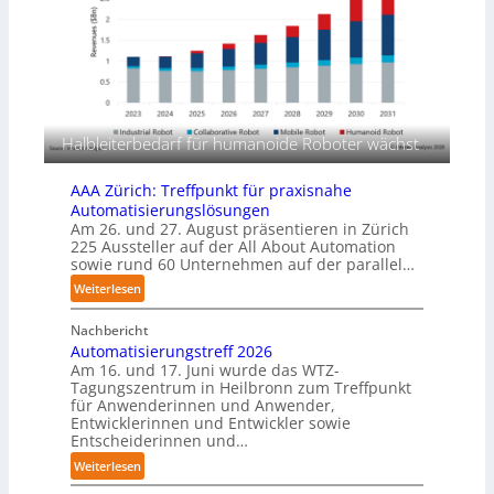
n
r
g
l
s
a
m
g
a
e
s
r
c
f
Halbleiterbedarf für humanoide Roboter wächst
h
ü
i
r
AAA Zürich: Treffpunkt für praxisnahe
n
T
Automatisierungslösungen
e
a
Am 26. und 27. August präsentieren in Zürich
n
u
225 Aussteller auf der All About Automation
p
sowie rund 60 Unternehmen auf der parallel…
c
e
h
:
Weiterlesen
r
r
A
C
o
Nachbericht
A
o
b
Automatisierungstreff 2026
A
b
Am 16. und 17. Juni wurde das WTZ-
o
Z
o
Tagungszentrum in Heilbronn zum Treffpunkt
t
ü
t
für Anwenderinnen und Anwender,
e
r
Entwicklerinnen und Entwickler sowie
r
i
Entscheiderinnen und…
c
:
Weiterlesen
h
A