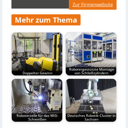
Zur Firmenwebsite
Mehr zum Thema
Robotergestützte Montage
Doppelter Gewinn
von Schließzylindern
Roboterzelle für das WIG-
Deutsches Robotik-Cluster in
Schweißen
Sachsen