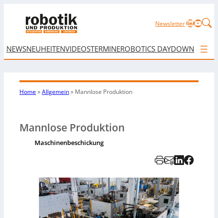
LinkedIn
YouTu
Newsletter
NEWS
NEUHEITEN
VIDEOS
TERMINE
ROBOTICS DAY
DOWNLOAD
Home
»
Allgemein
»
Mannlose Produktion
Mannlose Produktion
Maschinenbeschickung