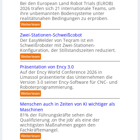
6
m
Bei den European Land Robot Trials (ELROB)
t
A
D
2026 trafen sich 21 internationale Teams, um
-
u
-
/
ihre unbemannten Bodensysteme unter
t
D
S
realitätsnahen Bedingungen zu erproben.
r
o
t
:
Weiterlesen
e
m
L
e
h
e
a
m
Zwei-Stationen-Schweißcobot
r
i
o
t
Der EasyWelder von Teqram ist ein
e
s
m
Schweißroboter mit Zwei-Stationen-
i
t
o
e
Konfiguration, der Stillstandszeiten reduziert.
u
s
n
-
n
t
:
Weiterlesen
i
K
g
s
Z
e
s
a
e
w
Präsentation von Ency 3.0
v
r
n
e
m
Auf der Ency World Conference 2026 in
e
s
i
u
e
r
Limassol präsentierte das Unternehmen die
o
-
n
g
Version 3.0 seiner Ency-Software für CNC- und
r
r
S
l
f
g
Roboterprogrammierung.
t
a
e
ü
a
s
:
Weiterlesen
s
i
r
t
P
c
l
I
y
i
r
h
Menschen auch in Zeiten von KI wichtiger als
n
o
ö
s
ä
v
d
n
Maschinen
s
s
o
t
u
e
81% der Führungskräfte sehen die
e
n
u
s
n
e
Qualifizierung ‚on the job‘ als eine der
n
m
t
-
n
m
t
wichtigsten Maßnahmen gegen den
i
r
S
a
g
l
Fachkräftemangel.
f
i
c
t
i
e
e
h
ü
:
Weiterlesen
i
t
r
w
n
M