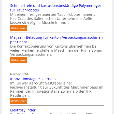
Schmierfreie und korrosionsbeständige Polymerlager
für Tauchroboter
Mit einem ferngesteuerten Tauchroboter namens
KeelCrab des italienischen Unternehmens Aeffe
lassen sich Algen, Muscheln und…
:
Weiterlesen
S
Magazin-Beladung für Karton-Verpackungsmaschinen
c
per Cobot
h
Die Konfektionierung von Kartons übernehmen bei
m
vielen Markenherstellern Maschinen der Firma Somic
i
Verpackungsmaschinen.
e
:
Weiterlesen
r
M
f
a
r
Nachbericht
g
e
Innovationstage Zollernalb
a
i
Im Juli war Aero-Lift Gastgeber einer
z
e
Fachveranstaltung zur Zukunft des Maschinenbaus im
i
Rahmen der Innovationstage Zollernalb der IHK
u
n
Reutlingen.
n
-
d
:
Weiterlesen
B
k
I
e
Elektrozylinder
o
n
l