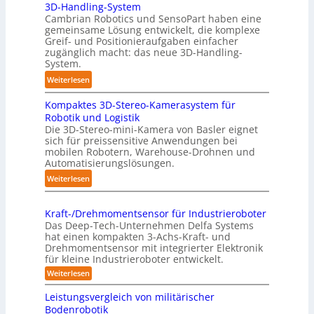
:
3D-Handling-System
u
T
Cambrian Robotics und SensoPart haben eine
t
r
gemeinsame Lösung entwickelt, die komplexe
o
Greif- und Positionieraufgaben einfacher
e
m
zugänglich macht: das neue 3D-Handling-
f
a
System.
f
t
:
Weiterlesen
p
i
3
u
s
Kompaktes 3D-Stereo-Kamerasystem für
D
n
i
Robotik und Logistik
-
k
e
Die 3D-Stereo-mini-Kamera von Basler eignet
H
t
sich für preissensitive Anwendungen bei
r
a
f
mobilen Robotern, Warehouse-Drohnen und
u
n
Automatisierungslösungen.
ü
n
d
r
:
Weiterlesen
g
l
p
K
s
i
r
o
t
n
Kraft-/Drehmomentsensor für Industrieroboter
a
m
r
Das Deep-Tech-Unternehmen Delfa Systems
g
x
p
e
hat einen kompakten 3-Achs-Kraft- und
-
i
a
Drehmomentsensor mit integrierter Elektronik
f
S
s
für kleine Industrieroboter entwickelt.
k
f
y
n
t
:
Weiterlesen
2
s
a
K
e
0
r
t
h
Leistungsvergleich von militärischer
s
2
a
e
Bodenrobotik
e
3
f