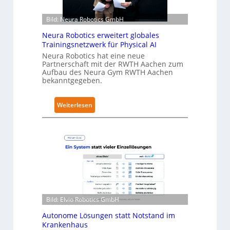
h
Bild: Neura Robotics GmbH
ä
l
Neura Robotics erweitert globales
t
Trainingsnetzwerk für Physical AI
S
Neura Robotics hat eine neue
Partnerschaft mit der RWTH Aachen zum
e
Aufbau des Neura Gym RWTH Aachen
c
bekanntgegeben.
u
r
:
Weiterlesen
i
N
t
e
y
u
-
r
L
a
e
R
v
o
e
b
l
Bild: Elvio Robotics GmbH
o
-
t
Autonome Lösungen statt Notstand im
2
i
Krankenhaus
-