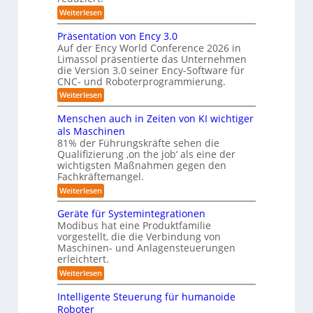
e
g
f
:
Weiterlesen
s
r
Z
ü
v
w
a
Präsentation von Ency 3.0
e
r
e
r
Auf der Ency World Conference 2026 in
s
R
i
g
Limassol präsentierte das Unternehmen
y
-
e
l
die Version 3.0 seiner Ency-Software für
S
s
e
i
CNC- und Roboterprogrammierung.
t
i
t
a
n
:
Weiterlesen
c
e
t
r
P
h
i
m
r
v
ä
Menschen auch in Zeiten von KI wichtiger
o
ä
o
f
n
als Maschinen
u
s
n
e
ü
81% der Führungskräfte sehen die
m
e
m
n
r
Qualifizierung ‚on the job‘ als eine der
n
i
e
-
t
l
wichtigsten Maßnahmen gegen den
R
S
b
a
i
Fachkräftemangel.
c
o
t
i
t
h
:
Weiterlesen
i
b
ä
s
w
M
o
r
o
e
e
I
n
Geräte für Systemintegrationen
i
i
n
t
v
s
S
Modibus hat eine Produktfamilie
ß
s
o
c
i
vorgestellt, die die Verbindung von
O
c
c
n
h
k
o
Maschinen- und Anlagensteuerungen
h
-
E
e
b
erleichtert.
e
u
n
r
K
o
n
c
B
n
:
Weiterlesen
t
l
a
y
o
G
d
u
a
3
d
e
Intelligente Steuerung für humanoide
c
L
.
e
r
s
h
Roboter
0
n
ä
o