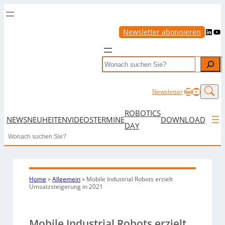
LinkedIn
YouTube
Newsletter abonnieren
Search
LinkedIn
YouTub
Newsletter
ROBOTICS
NEWS
NEUHEITEN
VIDEOS
TERMINE
DOWNLOAD
DAY
Search
Home
»
Allgemein
»
Mobile Industrial Robots erzielt
Umsatzsteigerung in 2021
Mobile Industrial Robots erzielt