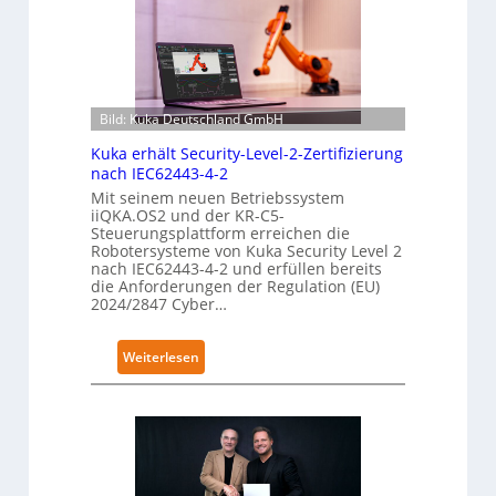
Bild: Kuka Deutschland GmbH
Kuka erhält Security-Level-2-Zertifizierung
nach IEC62443-4-2
Mit seinem neuen Betriebssystem
iiQKA.OS2 und der KR-C5-
Steuerungsplattform erreichen die
Robotersysteme von Kuka Security Level 2
nach IEC62443-4-2 und erfüllen bereits
die Anforderungen der Regulation (EU)
2024/2847 Cyber…
:
Weiterlesen
K
u
k
a
e
r