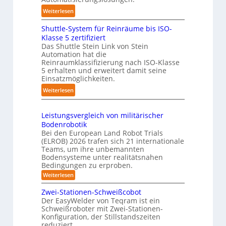
g
g
l
:
Weiterlesen
s
e
i
K
t
r
n
Shuttle-System für Reinräume bis ISO-
o
r
f
g
Klasse 5 zertifiziert
m
e
ü
Das Shuttle Stein Link von Stein
-
p
f
Automation hat die
r
S
a
Reinraumklassifizierung nach ISO-Klasse
f
T
y
k
5 erhalten und erweitert damit seine
2
a
s
t
Einsatzmöglichkeiten.
0
u
t
e
:
Weiterlesen
2
c
e
s
S
6
h
m
3
h
r
Leistungsvergleich von militärischer
D
u
o
Bodenrobotik
-
t
b
Bei den European Land Robot Trials
S
t
(ELROB) 2026 trafen sich 21 internationale
o
t
l
Teams, um ihre unbemannten
t
e
Bodensysteme unter realitätsnahen
e
e
r
Bedingungen zu erproben.
-
r
e
:
Weiterlesen
S
L
o
y
e
Zwei-Stationen-Schweißcobot
-
s
i
Der EasyWelder von Teqram ist ein
K
s
t
Schweißroboter mit Zwei-Stationen-
t
a
e
Konfiguration, der Stillstandszeiten
u
m
m
reduziert.
n