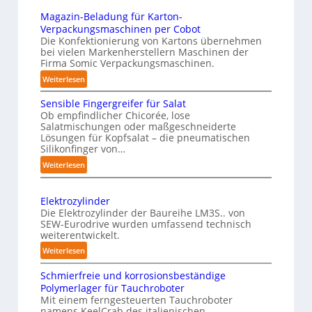
r
n
ü
i
Magazin-Beladung für Karton-
k
h
n
c
Verpackungsmaschinen per Cobot
u
a
s
a
Die Konfektionierung von Kartons übernehmen
n
u
bei vielen Markenherstellern Maschinen der
t
l
g
Firma Somic Verpackungsmaschinen.
s
l
A
e
:
Weiterlesen
i
I
n
M
c
Sensible Fingergreifer für Salat
v
a
h
Ob empfindlicher Chicorée, lose
o
g
Salatmischungen oder maßgeschneiderte
e
a
n
Lösungen für Kopfsalat – die pneumatischen
I
z
P
Silikonfinger von…
n
i
h
:
Weiterlesen
t
n
y
S
-
e
e
s
B
Elektrozylinder
l
n
i
e
Die Elektrozylinder der Baureihe LM3S.. von
l
s
c
SEW-Eurodrive wurden umfassend technisch
l
i
i
weiterentwickelt.
a
a
b
g
l
:
d
Weiterlesen
l
e
E
u
A
e
n
Schmierfreie und korrosionsbeständige
l
n
I
F
Polymerlager für Tauchroboter
z
e
g
a
i
Mit einem ferngesteuerten Tauchroboter
e
k
f
u
n
namens KeelCrab des italienischen