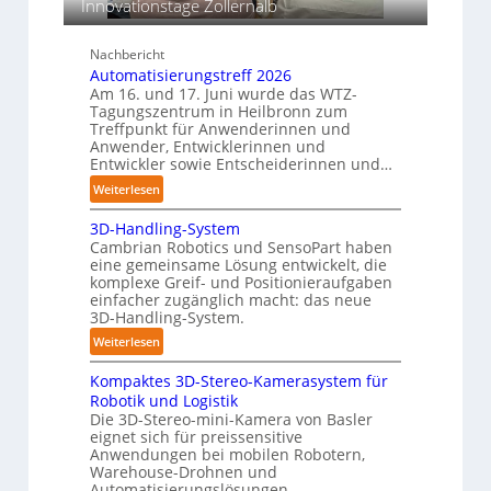
e
Innovationstage Zollernalb
s
h
a
i
i
o
c
Nachbericht
n
n
h
Automatisierungstreff 2026
e
s
e
Am 16. und 17. Juni wurde das WTZ-
n
b
Tagungszentrum in Heilbronn zum
n
p
Treffpunkt für Anwenderinnen und
e
e
Anwender, Entwicklerinnen und
s
r
Entwickler sowie Entscheiderinnen und…
t
C
:
Weiterlesen
ä
o
A
n
b
3D-Handling-System
u
d
Cambrian Robotics und SensoPart haben
o
t
i
eine gemeinsame Lösung entwickelt, die
t
o
g
komplexe Greif- und Positionieraufgaben
m
e
einfacher zugänglich macht: das neue
a
3D-Handling-System.
P
t
o
:
Weiterlesen
i
l
3
s
y
Kompaktes 3D-Stereo-Kamerasystem für
D
i
Robotik und Logistik
m
-
e
Die 3D-Stereo-mini-Kamera von Basler
e
H
eignet sich für preissensitive
r
r
a
Anwendungen bei mobilen Robotern,
u
l
n
Warehouse-Drohnen und
n
a
d
Automatisierungslösungen.