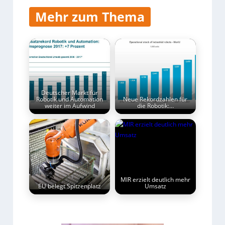
Mehr zum Thema
Deutscher Markt für
Robotik und Automation
Neue Rekordzahlen für
weiter im Aufwind
die Robotik:…
MIR erzielt deutlich mehr
EU belegt Spitzenplatz
Umsatz