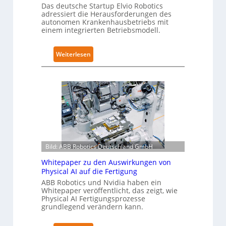
c
Das deutsche Startup Elvio Robotics
Z
adressiert die Herausforderungen des
s
e
autonomen Krankenhausbetriebs mit
e
r
einem integrierten Betriebsmodell.
r
t
w
i
:
Weiterlesen
e
f
A
i
i
u
t
z
t
e
i
o
r
e
n
t
r
o
g
u
m
l
n
e
o
g
Bild: ABB Robotics Deutschland GmbH
L
b
n
ö
Whitepaper zu den Auswirkungen von
a
a
s
Physical AI auf die Fertigung
l
c
u
ABB Robotics und Nvidia haben ein
e
h
Whitepaper veröffentlicht, das zeigt, wie
n
s
I
Physical AI Fertigungsprozesse
g
T
grundlegend verändern kann.
E
e
r
C
n