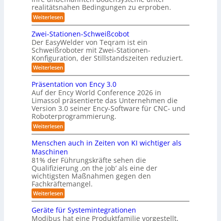
t
realitätsnahen Bedingungen zu erproben.
e
e
-
:
Weiterlesen
r
L
S
e
e
Zwei-Stationen-Schweißcobot
y
i
o
Der EasyWelder von Teqram ist ein
s
s
Schweißroboter mit Zwei-Stationen-
-
t
t
Konfiguration, der Stillstandszeiten reduziert.
u
K
e
n
:
Weiterlesen
a
g
m
Z
m
s
w
f
Präsentation von Ency 3.0
v
e
e
ü
Auf der Ency World Conference 2026 in
e
i
r
r
Limassol präsentierte das Unternehmen die
r
-
a
g
Version 3.0 seiner Ency-Software für CNC- und
S
R
l
Roboterprogrammierung.
s
t
e
e
a
y
:
Weiterlesen
i
i
t
P
c
s
i
n
r
h
Menschen auch in Zeiten von KI wichtiger als
o
t
ä
r
v
n
Maschinen
e
s
o
e
ä
81% der Führungskräfte sehen die
e
n
m
n
u
Qualifizierung ‚on the job‘ als eine der
n
m
-
f
t
wichtigsten Maßnahmen gegen den
i
m
S
a
ü
l
Fachkräftemangel.
c
e
t
i
r
h
:
Weiterlesen
b
i
t
w
M
R
o
ä
i
e
e
n
Geräte für Systemintegrationen
o
r
i
s
n
v
i
Modibus hat eine Produktfamilie vorgestellt,
b
ß
s