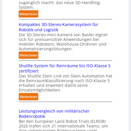
m
l
zugänglich macht: das neue 3D-Handling-
a
System.
a
t
g
:
Weiterlesen
i
e
3
s
r
Kompaktes 3D-Stereo-Kamerasystem für
D
i
Robotik und Logistik
f
-
e
Die 3D-Stereo-mini-Kamera von Basler eignet
ü
H
sich für preissensitive Anwendungen bei
r
r
a
mobilen Robotern, Warehouse-Drohnen und
u
T
n
Automatisierungslösungen.
n
a
d
:
Weiterlesen
g
u
l
K
s
c
i
Shuttle-System für Reinräume bis ISO-Klasse 5
o
t
h
n
zertifiziert
m
r
r
g
Das Shuttle Stein Link von Stein Automation hat
p
e
o
die Reinraumklassifizierung nach ISO-Klasse 5
-
a
f
erhalten und erweitert damit seine
b
S
k
Einsatzmöglichkeiten.
f
o
y
t
2
t
:
Weiterlesen
s
e
0
e
S
t
s
2
r
h
e
3
Leistungsvergleich von militärischer
6
u
m
Bodenrobotik
D
t
Bei den European Land Robot Trials (ELROB)
-
t
2026 trafen sich 21 internationale Teams, um
S
l
ihre unbemannten Bodensysteme unter