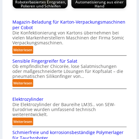
Roboterbasiertes Entgraten,
Automatisierung aus einer
Polieren und Schleifen
Hand
Magazin-Beladung für Karton-Verpackungsmaschinen
per Cobot
Die Konfektionierung von Kartons übernehmen bei
vielen Markenherstellern Maschinen der Firma Somic
Verpackungsmaschinen.
:
Weiterlesen
M
Sensible Fingergreifer für Salat
a
Ob empfindlicher Chicorée, lose Salatmischungen
g
oder maßgeschneiderte Lösungen für Kopfsalat – die
a
pneumatischen Silikonfinger von…
z
:
Weiterlesen
i
S
n
e
-
Elektrozylinder
n
B
Die Elektrozylinder der Baureihe LM3S.. von SEW-
s
e
Eurodrive wurden umfassend technisch
i
weiterentwickelt.
l
b
a
:
Weiterlesen
l
d
E
e
Schmierfreie und korrosionsbeständige Polymerlager
u
l
F
für Tauchroboter
n
e