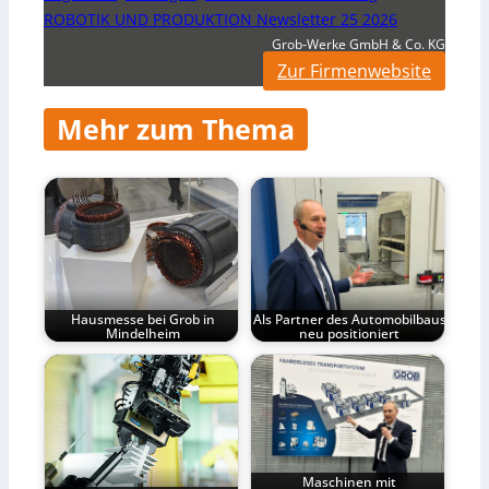
ROBOTIK UND PRODUKTION Newsletter 25 2026
Grob-Werke GmbH & Co. KG
Zur Firmenwebsite
Mehr zum Thema
Hausmesse bei Grob in
Als Partner des Automobilbaus
Mindelheim
neu positioniert
Maschinen mit