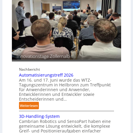
a
o
s
s
c
i
h
o
i
n
n
s
e
b
n
e
p
s
e
Innovationstage Zollernalb
t
r
ä
C
n
Nachbericht
o
d
Automatisierungstreff 2026
b
i
Am 16. und 17. Juni wurde das WTZ-
o
g
Tagungszentrum in Heilbronn zum Treffpunkt
t
für Anwenderinnen und Anwender,
e
Entwicklerinnen und Entwickler sowie
P
Entscheiderinnen und…
o
:
Weiterlesen
l
A
y
3D-Handling-System
u
m
Cambrian Robotics und SensoPart haben eine
t
e
gemeinsame Lösung entwickelt, die komplexe
o
r
Greif- und Positionieraufgaben einfacher