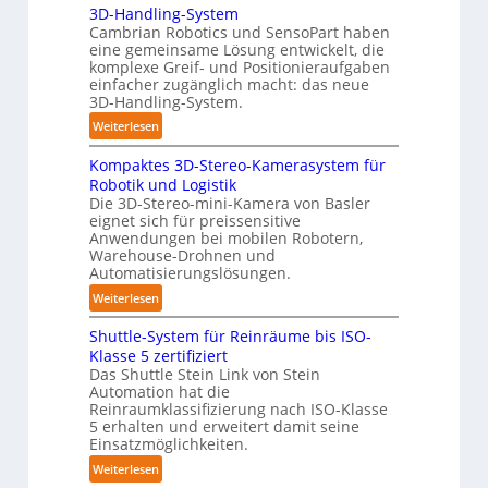
b
3D-Handling-System
u
d
Cambrian Robotics und SensoPart haben
o
t
i
eine gemeinsame Lösung entwickelt, die
t
o
g
komplexe Greif- und Positionieraufgaben
m
e
einfacher zugänglich macht: das neue
a
3D-Handling-System.
P
t
o
:
Weiterlesen
i
l
3
s
y
Kompaktes 3D-Stereo-Kamerasystem für
D
i
Robotik und Logistik
m
-
e
Die 3D-Stereo-mini-Kamera von Basler
e
H
eignet sich für preissensitive
r
r
a
Anwendungen bei mobilen Robotern,
u
l
n
Warehouse-Drohnen und
n
a
d
Automatisierungslösungen.
g
g
l
:
Weiterlesen
s
e
i
K
t
r
n
Shuttle-System für Reinräume bis ISO-
o
r
f
g
Klasse 5 zertifiziert
m
e
ü
Das Shuttle Stein Link von Stein
-
p
f
Automation hat die
r
S
a
Reinraumklassifizierung nach ISO-Klasse
f
T
y
k
5 erhalten und erweitert damit seine
2
a
s
t
Einsatzmöglichkeiten.
0
u
t
e
:
Weiterlesen
2
c
e
s