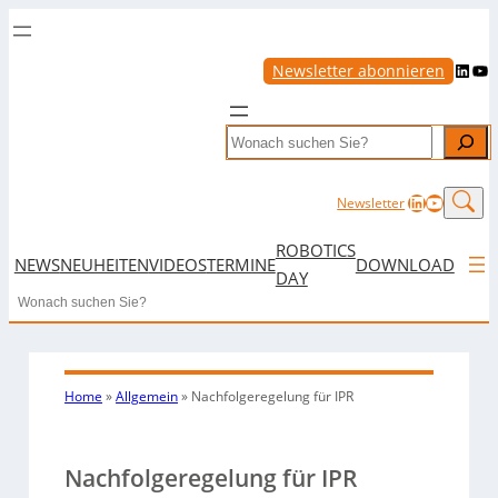
LinkedIn
YouTube
Newsletter abonnieren
Search
LinkedIn
YouTub
Newsletter
ROBOTICS
NEWS
NEUHEITEN
VIDEOS
TERMINE
DOWNLOAD
DAY
Search
Home
»
Allgemein
»
Nachfolgeregelung für IPR
Nachfolgeregelung für IPR