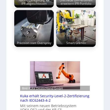
Nachfolgeregelung für
Drei neue Greiferserien
IPR abgeschlossen
erweitern IPR-Portfolio
Präzision statt Overspray
Smart Greifen
Bild: Kuka Deutschland GmbH
Kuka erhält Security-Level-2-Zertifizierung
nach IEC62443-4-2
Mit seinem neuen Betriebssystem
iiQKA.OS2 und der KR-C5-