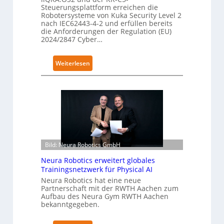
Steuerungsplattform erreichen die
Robotersysteme von Kuka Security Level 2
nach IEC62443-4-2 und erfüllen bereits
die Anforderungen der Regulation (EU)
2024/2847 Cyber…
:
Weiterlesen
K
u
k
a
e
r
h
Bild: Neura Robotics GmbH
ä
l
Neura Robotics erweitert globales
t
Trainingsnetzwerk für Physical AI
S
Neura Robotics hat eine neue
Partnerschaft mit der RWTH Aachen zum
e
Aufbau des Neura Gym RWTH Aachen
c
bekanntgegeben.
u
r