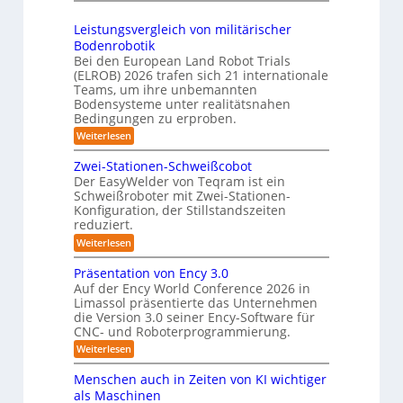
S
6
h
m
3
h
r
Leistungsvergleich von militärischer
D
u
o
Bodenrobotik
-
t
b
Bei den European Land Robot Trials
S
t
(ELROB) 2026 trafen sich 21 internationale
o
t
l
Teams, um ihre unbemannten
t
e
Bodensysteme unter realitätsnahen
e
e
r
Bedingungen zu erproben.
-
r
e
:
Weiterlesen
S
L
o
y
e
Zwei-Stationen-Schweißcobot
-
s
i
Der EasyWelder von Teqram ist ein
K
s
t
Schweißroboter mit Zwei-Stationen-
t
a
e
Konfiguration, der Stillstandszeiten
u
m
m
reduziert.
n
e
g
f
:
Weiterlesen
s
r
Z
ü
v
w
a
Präsentation von Ency 3.0
e
r
e
r
Auf der Ency World Conference 2026 in
s
R
i
g
Limassol präsentierte das Unternehmen
y
-
e
l
die Version 3.0 seiner Ency-Software für
S
s
e
i
CNC- und Roboterprogrammierung.
t
i
t
a
n
:
Weiterlesen
c
e
t
r
P
h
i
m
r
v
ä
Menschen auch in Zeiten von KI wichtiger
o
ä
o
f
n
als Maschinen
u
s
n