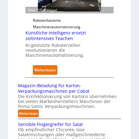
e
t
z
r
a
Bild: ©Ralf Högel
w
z
n
e
u
Roboterbasierte
d
r
d
Maschinenautomatisierung
i
k
Künstliche Intelligenz ersetzt
e
m
f
zeitintensives Teachen
n
K
ü
KI-gestützte Roboterzellen
A
r
revolutionieren die
r
u
a
Maschinenautomatisierung.
P
s
n
h
w
k
:
y
Weiterlesen
i
e
K
s
r
n
ü
i
Magazin-Beladung für Karton-
k
h
n
c
Verpackungsmaschinen per Cobot
u
a
s
a
Die Konfektionierung von Kartons übernehmen
n
u
bei vielen Markenherstellern Maschinen der
t
l
g
Firma Somic Verpackungsmaschinen.
s
l
A
e
:
Weiterlesen
i
I
n
M
c
Sensible Fingergreifer für Salat
v
a
h
Ob empfindlicher Chicorée, lose
o
g
Salatmischungen oder maßgeschneiderte
e
a
n