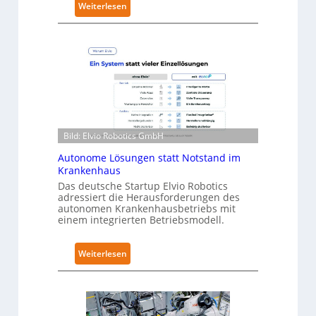
:
Weiterlesen
i
N
t
e
y
u
-
r
L
a
e
R
v
o
e
b
l
Bild: Elvio Robotics GmbH
o
-
t
Autonome Lösungen statt Notstand im
2
i
Krankenhaus
-
c
Das deutsche Startup Elvio Robotics
Z
adressiert die Herausforderungen des
s
e
autonomen Krankenhausbetriebs mit
e
r
einem integrierten Betriebsmodell.
r
t
w
i
:
Weiterlesen
e
f
A
i
i
u
t
z
t
e
i
o