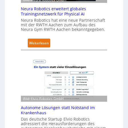
l
l
Neura Robotics erweitert globales
t
a
Trainingsnetzwerk für Physical AI
S
t
Neura Robotics hat eine neue Partnerschaft
e
mit der RWTH Aachen zum Aufbau des
c
Neura Gym RWTH Aachen bekanntgegeben.
u
r
:
Weiterlesen
i
N
t
e
y
u
-
r
L
a
e
R
v
o
e
b
l
o
Bild: Elvio Robotics GmbH
-
t
2
Autonome Lösungen statt Notstand im
i
-
Krankenhaus
c
Z
Das deutsche Startup Elvio Robotics
s
adressiert die Herausforderungen des
e
e