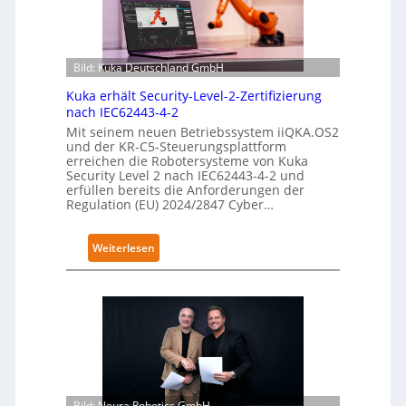
i
b
l
e
Bild: Kuka Deutschland GmbH
F
Kuka erhält Security-Level-2-Zertifizierung
i
nach IEC62443-4-2
n
Mit seinem neuen Betriebssystem iiQKA.OS2
g
und der KR-C5-Steuerungsplattform
e
erreichen die Robotersysteme von Kuka
Security Level 2 nach IEC62443-4-2 und
r
erfüllen bereits die Anforderungen der
g
Regulation (EU) 2024/2847 Cyber…
r
e
:
Weiterlesen
i
K
f
u
e
k
r
a
f
e
ü
r
r
h
S
ä
a
Bild: Neura Robotics GmbH