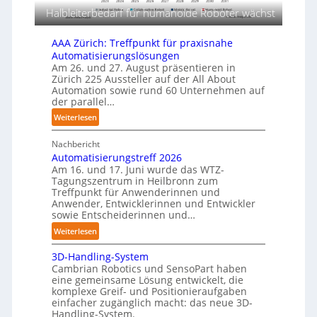
e
d
n
Halbleiterbedarf für humanoide Roboter wächst
r
i
g
l
e
s
a
AAA Zürich: Treffpunkt für praxisnahe
F
m
Automatisierungslösungen
g
a
e
Am 26. und 27. August präsentieren in
e
s
Zürich 225 Aussteller auf der All About
r
r
Automation sowie rund 60 Unternehmen auf
c
t
f
der parallel…
h
i
ü
i
:
Weiterlesen
r
g
n
A
T
u
e
Nachbericht
A
a
n
Automatisierungstreff 2026
n
A
u
g
Am 16. und 17. Juni wurde das WTZ-
p
Z
c
Tagungszentrum in Heilbronn zum
e
ü
h
Treffpunkt für Anwenderinnen und
r
r
Anwender, Entwicklerinnen und Entwickler
r
C
i
sowie Entscheiderinnen und…
o
o
c
b
:
Weiterlesen
b
h
o
A
o
:
3D-Handling-System
t
u
t
T
Cambrian Robotics und SensoPart haben
e
t
r
eine gemeinsame Lösung entwickelt, die
r
o
komplexe Greif- und Positionieraufgaben
e
m
einfacher zugänglich macht: das neue 3D-
f
a
Handling-System.