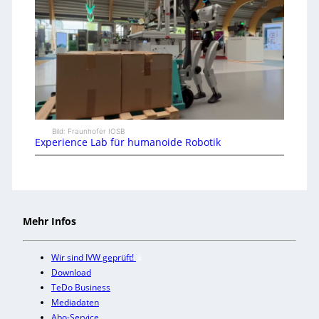
Bild: Fraunhofer IOSB
Experience Lab für humanoide Robotik
Mehr Infos
Wir sind IVW geprüft!
Download
TeDo Business
Mediadaten
Abo-Service