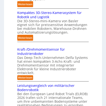
f
t
:
Weiterlesen
p
i
3
u
s
Kompaktes 3D-Stereo-Kamerasystem für
D
n
i
Robotik und Logistik
-
k
e
Die 3D-Stereo-mini-Kamera von Basler
H
t
eignet sich für preissensitive Anwendungen
r
a
f
bei mobilen Robotern, Warehouse-Drohnen
u
n
und Automatisierungslösungen.
ü
n
d
r
:
Weiterlesen
g
l
p
K
s
i
r
o
t
n
Kraft-/Drehmomentsensor für
a
m
r
Industrieroboter
g
x
p
e
Das Deep-Tech-Unternehmen Delfa Systems
-
i
a
f
hat einen kompakten 3-Achs-Kraft- und
S
s
k
Drehmomentsensor mit integrierter
f
y
n
Elektronik für kleine Industrieroboter
t
2
s
entwickelt.
a
e
0
t
h
:
Weiterlesen
s
2
e
K
e
3
6
r
m
Leistungsvergleich von militärischer
A
D
a
Bodenrobotik
u
f
-
Bei den European Land Robot Trials (ELROB)
t
t
S
2026 trafen sich 21 internationale Teams,
-
o
t
/
um ihre unbemannten Bodensysteme unter
D
m
realitätsnahen Bedingungen zu erproben.
e