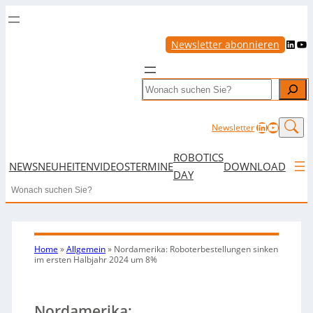
LinkedIn
YouTube
Newsletter abonnieren
Search
LinkedIn
YouTub
Newsletter
ROBOTICS
NEWS
NEUHEITEN
VIDEOS
TERMINE
DOWNLOAD
DAY
Search
Home
»
Allgemein
»
Nordamerika: Roboterbestellungen sinken
im ersten Halbjahr 2024 um 8%
Nordamerika: