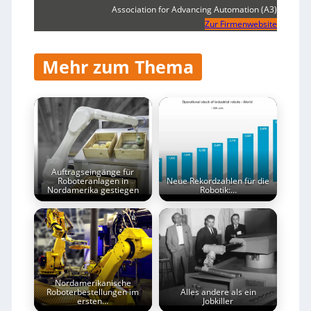
Association for Advancing Automation (A3)
Zur Firmenwebsite
Mehr zum Thema
Auftragseingänge für
Roboteranlagen in
Neue Rekordzahlen für die
Nordamerika gestiegen
Robotik:…
Nordamerikanische
Roboterbestellungen im
Alles andere als ein
ersten…
Jobkiller