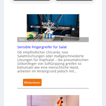
Bild: SoftGripping GmbH
Sensible Fingergreifer für Salat
Ob empfindlicher Chicorée, lose
Salatmischungen oder maßgeschneiderte
Lösungen für Kopfsalat – die pneumatischen
Silikonfinger von SoftGripping greifen so
behutsam wie eine menschliche Hand,
arbeiten im Hintergrund jedoch mit…
:
Weiterlesen
S
e
n
s