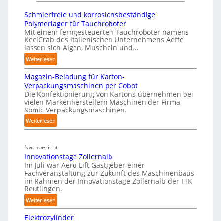
i
a
4
h
Schmierfreie und korrosionsbeständige
n
t
3
i
Polymerlager für Tauchroboter
g
t
-
t
Mit einem ferngesteuerten Tauchroboter namens
s
N
KeelCrab des italienischen Unternehmens Aeffe
4
e
n
lassen sich Algen, Muscheln und…
o
-
p
e
:
t
Weiterlesen
2
a
t
S
s
p
Magazin-Beladung für Karton-
z
c
t
e
Verpackungsmaschinen per Cobot
h
w
a
r
Die Konfektionierung von Kartons übernehmen bei
m
e
n
vielen Markenherstellern Maschinen der Firma
z
i
r
Somic Verpackungsmaschinen.
d
u
e
k
:
Weiterlesen
i
d
r
f
M
m
f
e
ü
a
K
r
n
Nachbericht
g
r
r
e
A
Innovationstage Zollernalb
a
P
i
a
Im Juli war Aero-Lift Gastgeber einer
u
z
h
e
Fachveranstaltung zur Zukunft des Maschinenbaus
n
s
i
im Rahmen der Innovationstage Zollernalb der IHK
u
y
k
n
w
Reutlingen.
n
s
e
-
i
d
:
Weiterlesen
i
n
B
r
k
I
c
e
h
Elektrozylinder
k
o
n