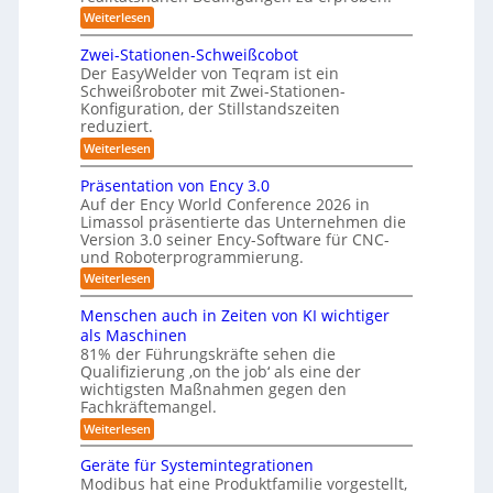
r
a
r
:
Weiterlesen
e
L
t
h
e
e
m
Zwei-Stationen-Schweißcobot
i
o
i
o
Der EasyWelder von Teqram ist ein
s
s
-
m
Schweißroboter mit Zwei-Stationen-
t
i
e
K
Konfiguration, der Stillstandszeiten
u
n
e
a
reduziert.
n
t
r
g
m
s
:
Weiterlesen
s
u
e
e
Z
v
n
w
n
Präsentation von Ency 3.0
r
e
s
e
g
r
Auf der Ency World Conference 2026 in
a
o
i
g
Limassol präsentierte das Unternehmen die
s
r
-
s
l
f
Version 3.0 seiner Ency-Software für CNC-
S
l
y
e
ü
und Roboterprogrammierung.
t
ö
i
s
r
a
:
Weiterlesen
c
I
s
t
t
P
h
n
i
u
r
e
v
Menschen auch in Zeiten von KI wichtiger
d
o
ä
o
n
u
m
n
als Maschinen
s
n
s
g
e
f
81% der Führungskräfte sehen die
e
m
t
n
e
Qualifizierung ‚on the job‘ als eine der
n
i
ü
r
-
t
l
wichtigsten Maßnahmen gegen den
n
i
r
S
a
i
Fachkräftemangel.
e
c
R
t
t
r
h
:
Weiterlesen
i
ä
o
o
w
M
o
r
b
b
e
e
n
Geräte für Systemintegrationen
i
o
i
n
o
v
s
Modibus hat eine Produktfamilie vorgestellt,
t
ß
s
o