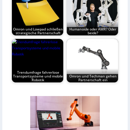
Omron und Lowpad schließen
Humanoide oder AMR? Oder
strategische Partnerschaft
beide?
Trendumfrage fahrerlose
Transportsysteme und mobile
Omron und Techman gehen
Robotik
Partnerschaft ein