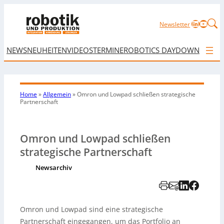
LinkedIn
YouTu
Newsletter
NEWS
NEUHEITEN
VIDEOS
TERMINE
ROBOTICS DAY
DOWNLOAD
Home
»
Allgemein
»
Omron und Lowpad schließen strategische
Partnerschaft
Omron und Lowpad schließen
strategische Partnerschaft
Newsarchiv
Omron und Lowpad sind eine strategische
Partnerschaft eingegangen, um das Portfolio an