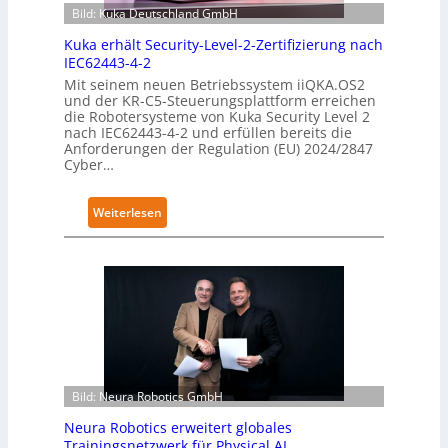
Bild: Kuka Deutschland GmbH
Kuka erhält Security-Level-2-Zertifizierung nach
IEC62443-4-2
Mit seinem neuen Betriebssystem iiQKA.OS2
und der KR-C5-Steuerungsplattform erreichen
die Robotersysteme von Kuka Security Level 2
nach IEC62443-4-2 und erfüllen bereits die
Anforderungen der Regulation (EU) 2024/2847
Cyber…
:
Weiterlesen
K
u
k
a
e
r
h
ä
Bild: Neura Robotics GmbH
l
t
Neura Robotics erweitert globales
S
Trainingsnetzwerk für Physical AI