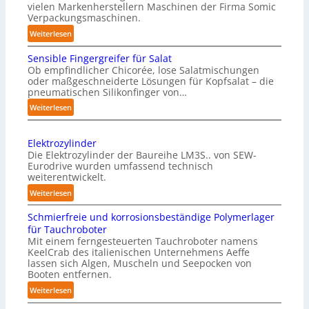
n
vielen Markenherstellern Maschinen der Firma Somic
s
t
I
Verpackungsmaschinen.
g
l
:
e
Weiterlesen
i
M
n
c
Sensible Fingergreifer für Salat
a
v
h
Ob empfindlicher Chicorée, lose Salatmischungen
g
o
oder maßgeschneiderte Lösungen für Kopfsalat – die
e
a
pneumatischen Silikonfinger von…
n
I
z
P
:
Weiterlesen
n
i
S
h
t
n
e
y
-
e
Elektrozylinder
n
s
B
l
Die Elektrozylinder der Baureihe LM3S.. von SEW-
s
i
e
Eurodrive wurden umfassend technisch
l
i
weiterentwickelt.
l
c
i
b
a
:
a
Weiterlesen
g
l
d
E
l
e
e
Schmierfreie und korrosionsbeständige Polymerlager
u
l
A
F
n
für Tauchroboter
n
e
I
i
z
Mit einem ferngesteuerten Tauchroboter namens
g
k
a
n
KeelCrab des italienischen Unternehmens Aeffe
e
f
t
lassen sich Algen, Muscheln und Seepocken von
g
u
ü
r
r
Booten entfernen.
e
f
r
s
o
:
Weiterlesen
r
d
K
z
e
S
g
a