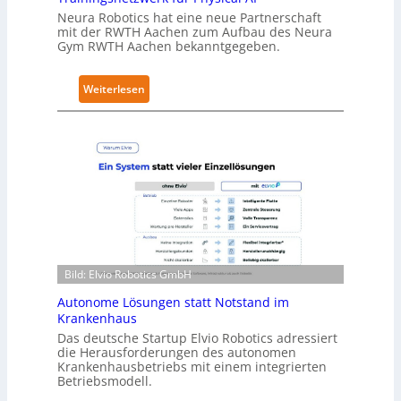
e
Neura Robotics hat eine neue Partnerschaft
mit der RWTH Aachen zum Aufbau des Neura
c
Gym RWTH Aachen bekanntgegeben.
u
r
:
Weiterlesen
i
N
t
e
y
u
-
r
L
a
e
R
v
o
e
b
l
o
-
Bild: Elvio Robotics GmbH
t
2
i
-
Autonome Lösungen statt Notstand im
c
Z
Krankenhaus
s
e
Das deutsche Startup Elvio Robotics adressiert
e
die Herausforderungen des autonomen
r
Krankenhausbetriebs mit einem integrierten
r
t
Betriebsmodell.
w
i