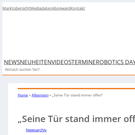
Marktübersicht
Mediadaten
Abo
Award
Kontakt
NEWS
NEUHEITEN
VIDEOS
TERMINE
ROBOTICS DA
Search
Home
»
Allgemein
»
„Seine Tür stand immer offen“
„Seine Tür stand immer of
Newsarchiv