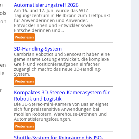
n
hn
Automatisierungstreff 2026
o
d
Am 16. und 17. Juni wurde das WTZ-
b
ols
Tagungszentrum in Heilbronn zum Treffpunkt
i
o
für Anwenderinnen und Anwender,
von
g
t
Entwicklerinnen und Entwickler sowie
e
Entscheiderinnen und…
P
:
Weiterlesen
o
A
l
3D-Handling-System
u
y
Cambrian Robotics und SensoPart haben eine
t
m
gemeinsame Lösung entwickelt, die komplexe
o
e
Greif- und Positionieraufgaben einfacher
fen
m
r
zugänglich macht: das neue 3D-Handling-
ie
a
System.
l
t
a
:
Weiterlesen
i
g
3
r
s
Kompaktes 3D-Stereo-Kamerasystem für
e
D
i
r
Robotik und Logistik
-
e
f
Die 3D-Stereo-mini-Kamera von Basler eignet
H
r
sich für preissensitive Anwendungen bei
ü
a
u
mobilen Robotern, Warehouse-Drohnen und
r
n
Automatisierungslösungen.
n
T
d
g
:
Weiterlesen
a
l
s
K
u
i
Shuttle-System für Reinräume bis ISO-
t
o
c