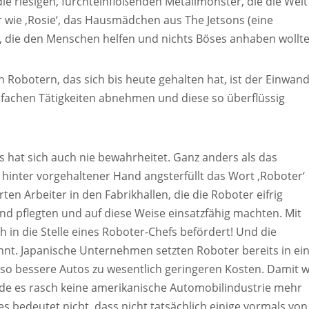
ie riesigen, furchteinflößenden Metallmonster, die die Welt
r wie ‚Rosie‘, das Hausmädchen aus The Jetsons (eine
), die den Menschen helfen und nichts Böses anhaben wollte
Robotern, das sich bis heute gehalten hat, ist der Einwand
infachen Tätigkeiten abnehmen und diese so überflüssig
es hat sich auch nie bewahrheitet. Ganz anders als das
inter vorgehaltener Hand angsterfüllt das Wort ‚Roboter‘
ten Arbeiter in den Fabrikhallen, die die Roboter eifrig
d pflegten und auf diese Weise einsatzfähig machten. Mit
h in die Stelle eines Roboter-Chefs befördert! Und die
annt. Japanische Unternehmen setzten Roboter bereits in ei
so bessere Autos zu wesentlich geringeren Kosten. Damit 
ürde es rasch keine amerikanische Automobilindustrie mehr
 bedeutet nicht, dass nicht tatsächlich einige vormals von