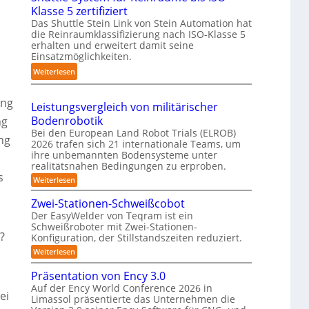
n
Klasse 5 zertifiziert
r
m
h
g
Das Shuttle Stein Link von Stein Automation hat
e
p
r
-
die Reinraumklassifizierung nach ISO-Klasse 5
f
a
o
S
erhalten und erweitert damit seine
f
k
b
y
Einsatzmöglichkeiten.
2
t
o
s
:
Weiterlesen
0
e
t
t
S
2
s
e
e
h
ung
6
3
r
Leistungsvergleich von militärischer
m
u
D
Bodenrobotik
ng
t
-
Bei den European Land Robot Trials (ELROB)
t
ng
S
2026 trafen sich 21 internationale Teams, um
l
ihre unbemannten Bodensysteme unter
t
e
realitätsnahen Bedingungen zu erproben.
e
s
-
:
Weiterlesen
r
L
S
e
e
Zwei-Stationen-Schweißcobot
y
o
i
Der EasyWelder von Teqram ist ein
s
s
-
Schweißroboter mit Zwei-Stationen-
t
t
K
?
Konfiguration, der Stillstandszeiten reduziert.
u
e
a
n
:
Weiterlesen
m
g
m
Z
s
f
w
e
Präsentation von Ency 3.0
v
e
ü
e
r
Auf der Ency World Conference 2026 in
i
ei
r
r
Limassol präsentierte das Unternehmen die
a
-
g
R
S