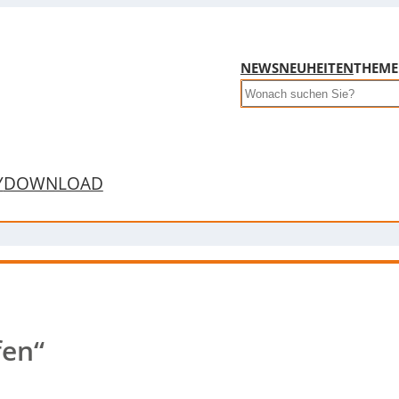
NEWS
NEUHEITEN
THEM
Search
Y
DOWNLOAD
fen“