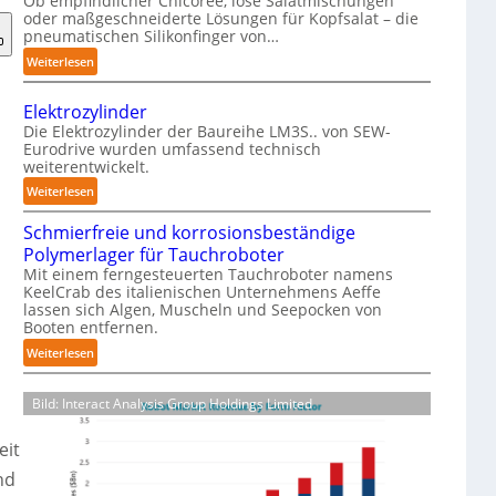
Ob empfindlicher Chicorée, lose Salatmischungen
g
oder maßgeschneiderte Lösungen für Kopfsalat – die
a
pneumatischen Silikonfinger von…
z
:
Weiterlesen
i
S
n
e
-
Elektrozylinder
n
B
Die Elektrozylinder der Baureihe LM3S.. von SEW-
s
Eurodrive wurden umfassend technisch
e
weiterentwickelt.
i
l
b
:
Weiterlesen
a
l
E
d
e
Schmierfreie und korrosionsbeständige
l
u
F
Polymerlager für Tauchroboter
e
n
i
Mit einem ferngesteuerten Tauchroboter namens
k
g
KeelCrab des italienischen Unternehmens Aeffe
n
t
f
lassen sich Algen, Muscheln und Seepocken von
g
r
ü
Booten entfernen.
e
o
r
:
Weiterlesen
r
z
K
S
g
y
a
c
r
l
Bild: Interact Analysis Group Holdings Limited
r
h
e
i
t
m
i
n
o
eit
i
f
d
n
nd
e
e
e
-