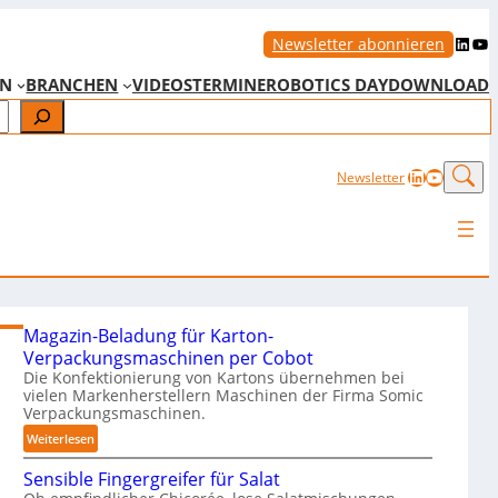
LinkedIn
YouTube
Newsletter abonnieren
EN
BRANCHEN
VIDEOS
TERMINE
ROBOTICS DAY
DOWNLOAD
LinkedIn
YouTub
Newsletter
Magazin-Beladung für Karton-
Verpackungsmaschinen per Cobot
Die Konfektionierung von Kartons übernehmen bei
vielen Markenherstellern Maschinen der Firma Somic
Verpackungsmaschinen.
:
Weiterlesen
M
Sensible Fingergreifer für Salat
a