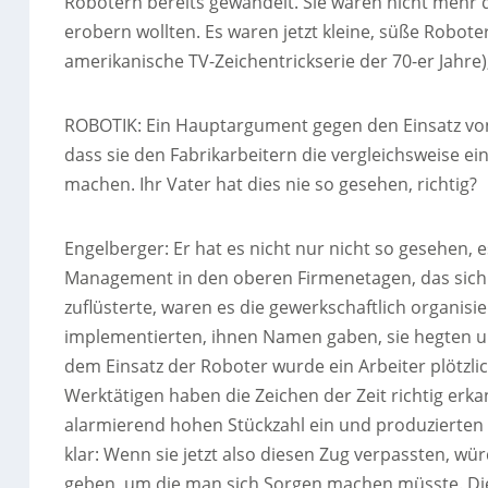
Robotern bereits gewandelt. Sie waren nicht mehr d
erobern wollten. Es waren jetzt kleine, süße Robote
amerikanische TV-Zeichentrickserie der 70-er Jahre
ROBOTIK: Ein Hauptargument gegen den Einsatz von 
dass sie den Fabrikarbeitern die vergleichsweise e
machen. Ihr Vater hat dies nie so gesehen, richtig?
Engelberger: Er hat es nicht nur nicht so gesehen, 
Management in den oberen Firmenetagen, das sich h
zuflüsterte, waren es die gewerkschaftlich organisier
implementierten, ihnen Namen gaben, sie hegten un
dem Einsatz der Roboter wurde ein Arbeiter plötzlic
Werktätigen haben die Zeichen der Zeit richtig erk
alarmierend hohen Stückzahl ein und produzierten 
klar: Wenn sie jetzt also diesen Zug verpassten, w
geben, um die man sich Sorgen machen müsste. Dies