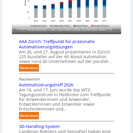
s
a
m
g
a
e
s
r
c
f
Halbleiterbedarf für humanoide Roboter wächst
h
ü
i
r
AAA Zürich: Treffpunkt für praxisnahe
n
T
Automatisierungslösungen
e
a
Am 26. und 27. August präsentieren in Zürich
n
u
225 Aussteller auf der All About Automation
p
sowie rund 60 Unternehmen auf der parallel…
c
e
h
:
Weiterlesen
r
r
A
C
o
Nachbericht
A
o
b
Automatisierungstreff 2026
A
b
Am 16. und 17. Juni wurde das WTZ-
o
Z
o
Tagungszentrum in Heilbronn zum Treffpunkt
t
ü
t
für Anwenderinnen und Anwender,
e
r
Entwicklerinnen und Entwickler sowie
r
i
Entscheiderinnen und…
c
:
Weiterlesen
h
A
:
3D-Handling-System
u
T
Cambrian Robotics und SensoPart haben eine
t