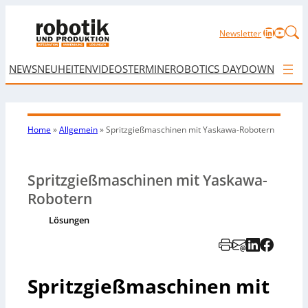
LinkedIn
YouTu
Newsletter
NEWS
NEUHEITEN
VIDEOS
TERMINE
ROBOTICS DAY
DOWNLOAD
Home
»
Allgemein
»
Spritzgießmaschinen mit Yaskawa-Robotern
Spritzgießmaschinen mit Yaskawa-
Robotern
Lösungen
Spritzgießmaschinen mit