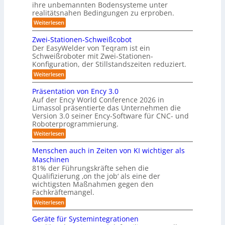
-
/
ihre unbemannten Bodensysteme unter
t
D
S
realitätsnahen Bedingungen zu erproben.
r
o
t
:
Weiterlesen
e
m
L
e
h
e
a
m
Zwei-Stationen-Schweißcobot
r
i
o
t
Der EasyWelder von Teqram ist ein
e
s
m
Schweißroboter mit Zwei-Stationen-
i
t
o
e
Konfiguration, der Stillstandszeiten reduziert.
u
s
n
-
n
t
:
Weiterlesen
i
K
g
s
Z
e
s
a
e
w
Präsentation von Ency 3.0
v
r
n
e
m
Auf der Ency World Conference 2026 in
e
s
i
u
e
r
Limassol präsentierte das Unternehmen die
o
-
n
g
Version 3.0 seiner Ency-Software für CNC- und
r
r
S
l
f
g
Roboterprogrammierung.
t
a
e
ü
a
s
:
Weiterlesen
s
i
r
t
P
c
l
I
y
i
r
h
Menschen auch in Zeiten von KI wichtiger als
n
o
ö
s
ä
v
d
n
Maschinen
s
s
o
t
u
e
81% der Führungskräfte sehen die
e
n
u
s
n
e
Qualifizierung ‚on the job‘ als eine der
n
m
t
-
n
m
t
wichtigsten Maßnahmen gegen den
i
r
S
a
g
l
Fachkräftemangel.
f
i
c
t
i
e
e
h
ü
:
Weiterlesen
i
t
r
w
n
M
o
r
ä
o
e
e
n
Geräte für Systemintegrationen
r
R
b
i
n
v