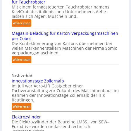
für Tauchroboter
Mit einem ferngesteuerten Tauchroboter namens
KeelCrab des italienischen Unternehmens Aeffe
lassen sich Algen, Muscheln und…
:
Weiterlesen
S
Magazin-Beladung für Karton-Verpackungsmaschinen
c
per Cobot
h
Die Konfektionierung von Kartons übernehmen bei
m
vielen Markenherstellern Maschinen der Firma Somic
i
Verpackungsmaschinen.
e
:
Weiterlesen
r
M
f
a
r
Nachbericht
g
e
Innovationstage Zollernalb
a
i
Im Juli war Aero-Lift Gastgeber einer
z
e
Fachveranstaltung zur Zukunft des Maschinenbaus im
i
Rahmen der Innovationstage Zollernalb der IHK
u
n
Reutlingen.
n
-
d
:
Weiterlesen
B
k
I
e
Elektrozylinder
o
n
l
Die Elektrozylinder der Baureihe LM3S.. von SEW-
r
n
a
Eurodrive wurden umfassend technisch
r
o