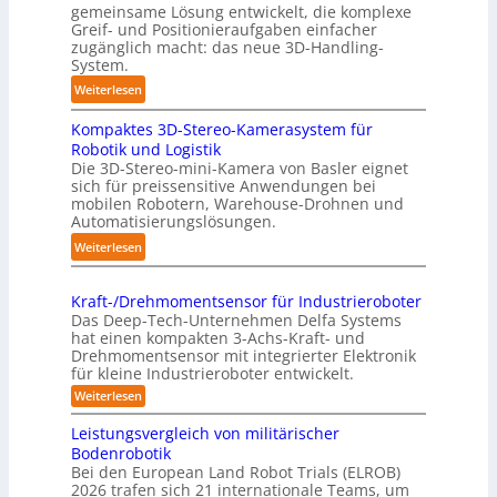
r
gemeinsame Lösung entwickelt, die komplexe
o
Greif- und Positionieraufgaben einfacher
e
m
zugänglich macht: das neue 3D-Handling-
f
a
System.
f
t
:
Weiterlesen
p
i
3
u
s
Kompaktes 3D-Stereo-Kamerasystem für
D
n
i
Robotik und Logistik
-
k
e
Die 3D-Stereo-mini-Kamera von Basler eignet
H
t
sich für preissensitive Anwendungen bei
r
a
f
mobilen Robotern, Warehouse-Drohnen und
u
n
Automatisierungslösungen.
ü
n
d
r
:
Weiterlesen
g
l
p
K
s
i
r
o
t
n
Kraft-/Drehmomentsensor für Industrieroboter
a
m
r
Das Deep-Tech-Unternehmen Delfa Systems
g
x
p
e
hat einen kompakten 3-Achs-Kraft- und
-
i
a
Drehmomentsensor mit integrierter Elektronik
f
S
s
für kleine Industrieroboter entwickelt.
k
f
y
n
t
:
Weiterlesen
2
s
a
K
e
0
r
t
h
Leistungsvergleich von militärischer
s
2
a
e
Bodenrobotik
e
3
f
6
m
Bei den European Land Robot Trials (ELROB)
t
A
D
2026 trafen sich 21 internationale Teams, um
-
u