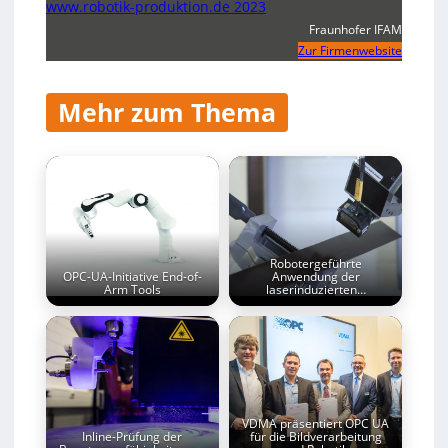
www.robotik-produktion.de 2023
Fraunhofer IFAM
Zur Firmenwebsite
Mehr zum Thema
Robotergeführte
OPC-UA-Initiative End-of-
Anwendung der
Arm Tools
laserinduzierten…
VDMA präsentiert OPC UA
Inline-Prüfung der
für die Bildverarbeitung