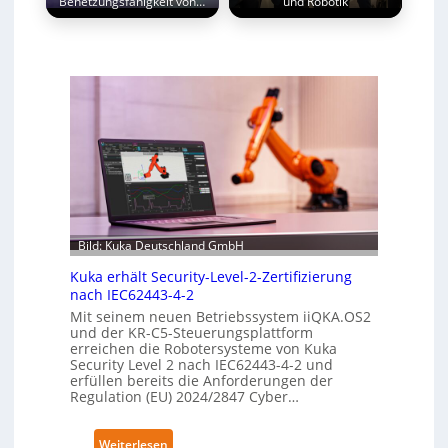
Benetzungsfähigkeit von…
und Robotik
Bild: Kuka Deutschland GmbH
Kuka erhält Security-Level-2-Zertifizierung
nach IEC62443-4-2
Mit seinem neuen Betriebssystem iiQKA.OS2
und der KR-C5-Steuerungsplattform
erreichen die Robotersysteme von Kuka
Security Level 2 nach IEC62443-4-2 und
erfüllen bereits die Anforderungen der
Regulation (EU) 2024/2847 Cyber…
:
Weiterlesen