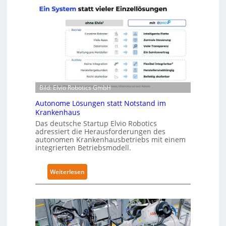
r
v
a
e
R
l
o
-
b
2
o
-
t
Z
i
e
c
Bild: Elvio Robotics GmbH
r
s
t
Autonome Lösungen statt Notstand im
e
i
Krankenhaus
r
f
Das deutsche Startup Elvio Robotics
w
adressiert die Herausforderungen des
i
autonomen Krankenhausbetriebs mit einem
e
z
integrierten Betriebsmodell.
i
i
t
e
:
Weiterlesen
e
r
A
r
u
u
t
n
t
g
g
o
l
n
n
o