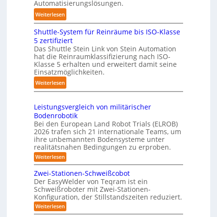
n
Automatisierungslösungen.
T
n
d
:
Weiterlesen
a
g
l
K
u
s
i
Shuttle-System für Reinräume bis ISO-Klasse
o
c
t
n
5 zertifiziert
m
h
r
g
Das Shuttle Stein Link von Stein Automation
p
r
e
hat die Reinraumklassifizierung nach ISO-
-
a
o
f
Klasse 5 erhalten und erweitert damit seine
S
k
b
Einsatzmöglichkeiten.
f
y
t
o
2
:
Weiterlesen
s
e
t
0
S
t
s
e
2
h
e
3
Leistungsvergleich von militärischer
r
6
u
m
Bodenrobotik
D
t
Bei den European Land Robot Trials (ELROB)
-
t
2026 trafen sich 21 internationale Teams, um
S
l
ihre unbemannten Bodensysteme unter
t
realitätsnahen Bedingungen zu erproben.
e
e
-
:
Weiterlesen
r
L
S
e
e
Zwei-Stationen-Schweißcobot
y
i
o
Der EasyWelder von Teqram ist ein
s
s
Schweißroboter mit Zwei-Stationen-
-
t
t
Konfiguration, der Stillstandszeiten reduziert.
u
K
e
n
:
Weiterlesen
a
g
m
Z
m