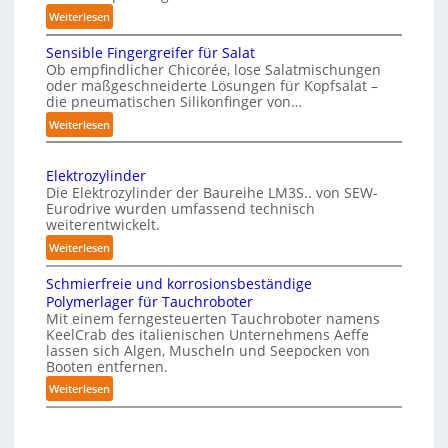
l
v
:
Weiterlesen
i
o
M
c
n
Sensible Fingergreifer für Salat
a
h
P
Ob empfindlicher Chicorée, lose Salatmischungen
g
oder maßgeschneiderte Lösungen für Kopfsalat –
e
h
a
die pneumatischen Silikonfinger von…
I
y
z
:
Weiterlesen
n
s
i
S
t
n
i
e
-
e
c
Elektrozylinder
n
B
l
a
Die Elektrozylinder der Baureihe LM3S.. von SEW-
s
e
Eurodrive wurden umfassend technisch
l
l
i
weiterentwickelt.
l
i
A
b
a
:
Weiterlesen
g
I
l
d
E
e
a
e
Schmierfreie und korrosionsbeständige
u
l
F
n
u
Polymerlager für Tauchroboter
n
e
i
z
Mit einem ferngesteuerten Tauchroboter namens
f
g
k
n
KeelCrab des italienischen Unternehmens Aeffe
e
d
f
t
lassen sich Algen, Muscheln und Seepocken von
g
ü
r
i
r
Booten entfernen.
e
r
s
o
e
:
Weiterlesen
r
K
z
e
F
S
g
a
y
t
e
c
r
r
l
z
r
h
e