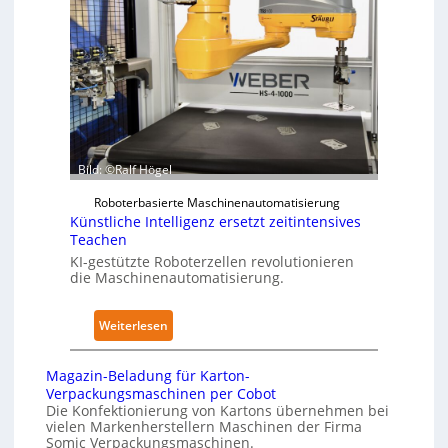
a
a
k
p
n
f
e
d
ü
r
i
r
z
m
P
u
K
h
d
r
y
e
a
s
Bild: ©Ralf Högel
n
n
i
A
k
c
Roboterbasierte Maschinenautomatisierung
u
Künstliche Intelligenz ersetzt zeitintensives
e
a
Teachen
s
n
l
KI-gestützte Roboterzellen revolutionieren
w
h
A
die Maschinenautomatisierung.
i
a
I
r
u
:
k
Weiterlesen
s
K
u
ü
n
Magazin-Beladung für Karton-
n
g
Verpackungsmaschinen per Cobot
s
e
Die Konfektionierung von Kartons übernehmen bei
vielen Markenherstellern Maschinen der Firma
t
n
Somic Verpackungsmaschinen.