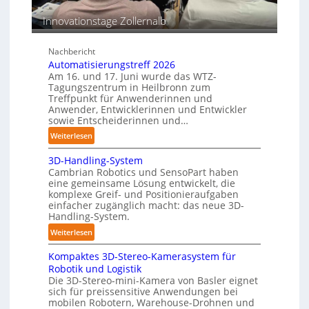
e
n
p
s
Innovationstage Zollernalb
e
t
r
ä
C
Nachbericht
n
o
Automatisierungstreff 2026
d
b
Am 16. und 17. Juni wurde das WTZ-
i
Tagungszentrum in Heilbronn zum
o
g
Treffpunkt für Anwenderinnen und
t
Anwender, Entwicklerinnen und Entwickler
e
sowie Entscheiderinnen und…
P
o
:
Weiterlesen
l
A
3D-Handling-System
y
u
Cambrian Robotics und SensoPart haben
m
t
eine gemeinsame Lösung entwickelt, die
e
o
komplexe Greif- und Positionieraufgaben
r
m
einfacher zugänglich macht: das neue 3D-
l
a
Handling-System.
a
t
:
Weiterlesen
g
i
3
e
s
Kompaktes 3D-Stereo-Kamerasystem für
D
r
i
Robotik und Logistik
-
f
e
Die 3D-Stereo-mini-Kamera von Basler eignet
H
sich für preissensitive Anwendungen bei
ü
r
a
mobilen Robotern, Warehouse-Drohnen und
r
u