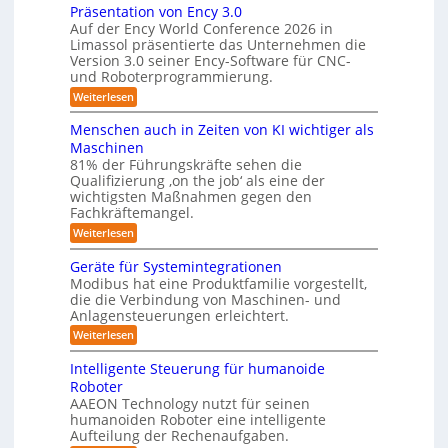
s
w
f
Präsentation von Ency 3.0
v
e
e
ü
Auf der Ency World Conference 2026 in
e
i
r
r
Limassol präsentierte das Unternehmen die
r
-
a
g
Version 3.0 seiner Ency-Software für CNC-
S
R
l
und Roboterprogrammierung.
s
t
e
e
a
y
:
Weiterlesen
i
i
t
P
c
s
i
n
r
h
Menschen auch in Zeiten von KI wichtiger als
o
t
ä
r
v
n
Maschinen
e
s
o
e
ä
81% der Führungskräfte sehen die
e
n
m
n
u
Qualifizierung ‚on the job‘ als eine der
n
m
-
f
t
wichtigsten Maßnahmen gegen den
i
m
S
a
ü
l
Fachkräftemangel.
c
e
t
i
r
h
:
Weiterlesen
b
i
t
w
M
R
o
ä
i
e
e
n
Geräte für Systemintegrationen
o
r
i
s
n
v
i
Modibus hat eine Produktfamilie vorgestellt,
b
ß
s
o
I
s
die die Verbindung von Maschinen- und
c
c
o
n
c
S
o
Anlagensteuerungen erleichtert.
h
E
t
h
b
e
O
n
:
Weiterlesen
e
i
o
n
c
G
-
r
t
a
k
y
e
B
Intelligente Steuerung für humanoide
K
u
3
r
o
u
Roboter
c
l
.
ä
d
n
h
AAEON Technology nutzt für seinen
0
t
a
e
i
d
humanoiden Roboter eine intelligente
e
n
s
n
f
Aufteilung der Rechenaufgaben.
r
L
Z
s
ü