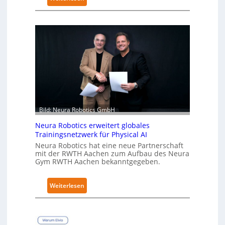
K
u
k
a
e
r
h
ä
l
t
Bild: Neura Robotics GmbH
S
e
Neura Robotics erweitert globales
Trainingsnetzwerk für Physical AI
c
Neura Robotics hat eine neue Partnerschaft
u
mit der RWTH Aachen zum Aufbau des Neura
r
Gym RWTH Aachen bekanntgegeben.
i
t
:
Weiterlesen
y
N
-
e
L
u
e