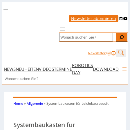
LinkedIn
YouTube
Newsletter abonnieren
Search
LinkedIn
YouTub
Newsletter
ROBOTICS
NEWS
NEUHEITEN
VIDEOS
TERMINE
DOWNLOAD
DAY
Search
Home
»
Allgemein
»
Systembaukasten für Leichtbaurobotik
Systembaukasten für