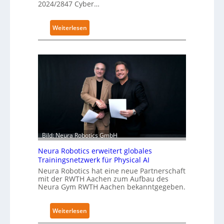
2024/2847 Cyber…
:
Weiterlesen
K
u
k
a
e
r
h
ä
l
t
Bild: Neura Robotics GmbH
S
Neura Robotics erweitert globales
e
Trainingsnetzwerk für Physical AI
c
Neura Robotics hat eine neue Partnerschaft
u
mit der RWTH Aachen zum Aufbau des
r
Neura Gym RWTH Aachen bekanntgegeben.
i
t
:
Weiterlesen
y
N