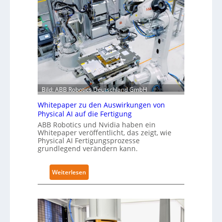
g
g
o
l
n
n
o
a
o
b
c
m
a
h
e
l
I
L
e
E
ö
s
C
s
T
Bild: ABB Robotics Deutschland GmbH
6
u
r
2
n
Whitepaper zu den Auswirkungen von
a
Physical AI auf die Fertigung
4
g
i
4
e
ABB Robotics und Nvidia haben ein
n
Whitepaper veröffentlicht, das zeigt, wie
3
n
i
Physical AI Fertigungsprozesse
-
s
grundlegend verändern kann.
n
4
t
g
-
a
s
:
Weiterlesen
2
t
n
W
t
e
h
N
t
i
o
z
t
t