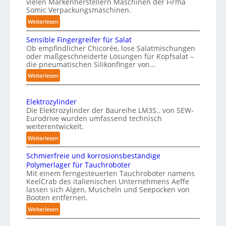
vielen Markenherstellern Maschinen der Firma
t
n
Somic Verpackungsmaschinen.
l
v
:
Weiterlesen
i
o
M
c
Sensible Fingergreifer für Salat
a
n
h
Ob empfindlicher Chicorée, lose Salatmischungen
g
P
oder maßgeschneiderte Lösungen für Kopfsalat –
e
a
h
die pneumatischen Silikonfinger von…
I
z
y
:
Weiterlesen
n
i
s
S
t
n
i
e
-
e
Elektrozylinder
n
c
B
l
Die Elektrozylinder der Baureihe LM3S.. von SEW-
s
a
e
Eurodrive wurden umfassend technisch
l
i
l
weiterentwickelt.
l
i
b
A
a
:
Weiterlesen
g
l
d
I
E
e
e
Schmierfreie und korrosionsbeständige
u
l
a
F
n
Polymerlager für Tauchroboter
n
e
u
i
z
Mit einem ferngesteuerten Tauchroboter namens
g
k
f
n
KeelCrab des italienischen Unternehmens Aeffe
e
f
t
d
lassen sich Algen, Muscheln und Seepocken von
g
ü
r
r
Booten entfernen.
i
e
r
s
o
:
Weiterlesen
r
e
K
z
e
S
g
F
a
y
t