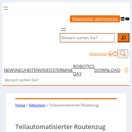
LinkedIn
YouTube
Newsletter abonnieren
Search
LinkedIn
YouTub
Newsletter
ROBOTICS
NEWS
NEUHEITEN
VIDEOS
TERMINE
DOWNLOAD
DAY
Search
Home
»
Allgemein
»
Teilautomatisierter Routenzug
Teilautomatisierter Routenzug