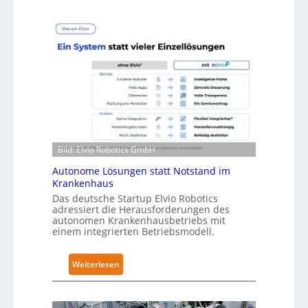
-
e
L
u
e
r
v
a
e
R
l
o
-
b
2
o
-
t
Z
i
e
Bild: Elvio Robotics GmbH
c
r
s
Autonome Lösungen statt Notstand im
t
Krankenhaus
e
i
Das deutsche Startup Elvio Robotics
r
f
adressiert die Herausforderungen des
w
autonomen Krankenhausbetriebs mit
i
e
einem integrierten Betriebsmodell.
z
i
i
t
e
:
Weiterlesen
e
r
A
r
u
u
t
n
t