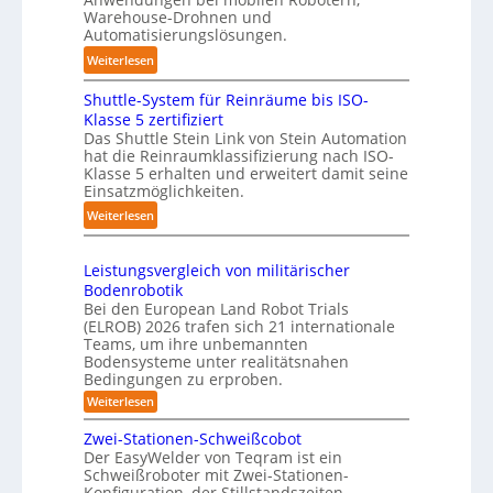
ü
u
n
Warehouse-Drohnen und
r
n
d
Automatisierungslösungen.
T
g
l
:
Weiterlesen
a
s
i
K
u
t
n
Shuttle-System für Reinräume bis ISO-
o
c
r
g
Klasse 5 zertifiziert
m
h
e
Das Shuttle Stein Link von Stein Automation
-
p
r
f
hat die Reinraumklassifizierung nach ISO-
S
a
o
Klasse 5 erhalten und erweitert damit seine
f
y
k
Einsatzmöglichkeiten.
b
2
s
t
o
0
:
Weiterlesen
t
e
t
2
S
e
s
e
6
h
m
3
Leistungsvergleich von militärischer
r
u
Bodenrobotik
D
t
Bei den European Land Robot Trials
-
t
(ELROB) 2026 trafen sich 21 internationale
S
l
Teams, um ihre unbemannten
t
Bodensysteme unter realitätsnahen
e
e
Bedingungen zu erproben.
-
r
:
Weiterlesen
S
e
L
y
e
o
Zwei-Stationen-Schweißcobot
s
i
Der EasyWelder von Teqram ist ein
-
s
t
Schweißroboter mit Zwei-Stationen-
t
K
e
Konfiguration, der Stillstandszeiten
u