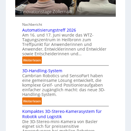
e
b
e
n
e
n
Innovationstage Zollernalb
p
s
e
t
r
Nachbericht
ä
C
Automatisierungstreff 2026
n
o
Am 16. und 17. Juni wurde das WTZ-
d
Tagungszentrum in Heilbronn zum
b
i
Treffpunkt für Anwenderinnen und
o
g
Anwender, Entwicklerinnen und Entwickler
t
sowie Entscheiderinnen und…
e
P
:
Weiterlesen
o
A
l
3D-Handling-System
u
Cambrian Robotics und SensoPart haben
y
t
eine gemeinsame Lösung entwickelt, die
m
o
komplexe Greif- und Positionieraufgaben
e
m
einfacher zugänglich macht: das neue 3D-
r
a
Handling-System.
l
t
:
Weiterlesen
a
i
3
g
s
Kompaktes 3D-Stereo-Kamerasystem für
D
e
i
Robotik und Logistik
-
r
e
Die 3D-Stereo-mini-Kamera von Basler
H
f
eignet sich für preissensitive
r
a
Anwendungen bei mobilen Robotern,