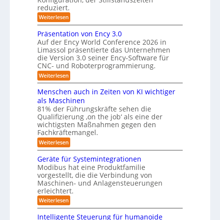
a
m
reduziert.
n
m
g
f
:
Weiterlesen
s
e
Z
ü
v
r
w
Präsentation von Ency 3.0
e
r
e
a
r
Auf der Ency World Conference 2026 in
R
i
g
Limassol präsentierte das Unternehmen
s
-
e
l
die Version 3.0 seiner Ency-Software für
S
y
e
i
CNC- und Roboterprogrammierung.
t
s
i
a
n
:
Weiterlesen
c
t
t
r
P
h
i
e
r
v
ä
Menschen auch in Zeiten von KI wichtiger
o
ä
m
o
n
als Maschinen
u
s
n
f
e
81% der Führungskräfte sehen die
m
e
m
n
ü
Qualifizierung ‚on the job‘ als eine der
n
i
e
-
t
l
r
wichtigsten Maßnahmen gegen den
S
b
a
i
Fachkräftemangel.
R
c
t
i
t
h
:
Weiterlesen
o
i
ä
s
w
M
o
r
b
e
e
I
n
Geräte für Systemintegrationen
i
o
i
n
v
s
S
Modibus hat eine Produktfamilie
ß
s
t
o
c
vorgestellt, die die Verbindung von
O
c
c
n
h
i
o
Maschinen- und Anlagensteuerungen
h
-
E
e
b
k
erleichtert.
e
n
r
K
o
n
u
c
B
:
Weiterlesen
t
l
a
y
o
G
n
u
a
3
d
e
Intelligente Steuerung für humanoide
d
c
.
e