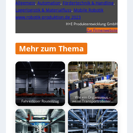
Allgemein
,
Automation
,
Fördertechnik & Handling
,
Lagerlogistik & Materialfluss
,
Mobile Robotik
www.robotik-produktion.de 2023
H+E Produktentwicklung GmbH
Zur Firmenwebsite
Mehr zum Thema
Wie ein Organismus –
Fahrerloser Routenzug
wenn Transportroboter…