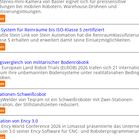
Stereo-mini-Kamera von Basler eignet sich für preissensitive
-
s
ungen bei mobilen Robotern, Warehouse-Drohnen und
H
i
tisierungslösungen.
a
e
:
sen
n
r
K
d
u
-System für Reinräume bis ISO-Klasse 5 zertifiziert
o
l
n
ttle Stein Link von Stein Automation hat die Reinraumklassifizier
m
i
sse 5 erhalten und erweitert damit seine Einsatzmöglichkeiten.
g
p
n
s
:
sen
a
g
t
S
k
-
r
h
t
S
gsvergleich von militärischer Bodenrobotik
e
u
e
 European Land Robot Trials (ELROB) 2026 trafen sich 21 internati
y
f
t
s
 um ihre unbemannten Bodensysteme unter realitätsnahen Bedin
s
f
t
roben.
3
t
2
l
D
:
sen
e
0
L
e
-
m
e
2
tationen-Schweißcobot
-
S
i
yWelder von Teqram ist ein Schweißroboter mit Zwei-Stationen-
6
S
s
t
ration, der Stillstandszeiten reduziert.
t
y
e
u
:
sen
s
r
n
Z
t
g
e
w
ation von Ency 3.0
s
e
e
o
 Ency World Conference 2026 in Limassol präsentierte das Unter
v
i
m
-
sion 3.0 seiner Ency-Software für CNC- und Roboterprogrammieru
e
-
f
r
K
S
:
sen