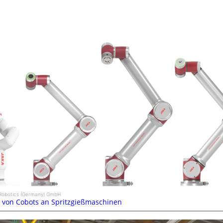
a Robotics (Germany) GmbH
n von Cobots an Spritzgießmaschinen