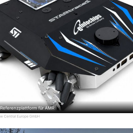
Referenzplattform für AMR
row Central Europe GmbH