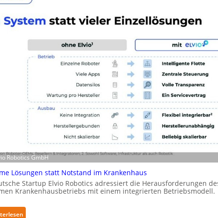
-
a
Z
R
e
o
r
b
t
o
i
t
f
i
i
c
z
s
i
e
e
r
r
w
u
e
n
i
g
t
n
lvio Robotics GmbH
e
a
r
me Lösungen statt Notstand im Krankenhaus
c
t
tsche Startup Elvio Robotics adressiert die Herausforderungen de
h
men Krankenhausbetriebs mit einem integrierten Betriebsmodell.
g
I
l
E
o
:
terlesen
C