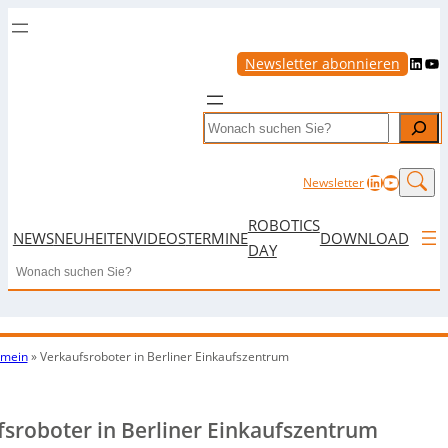
LinkedIn
YouTube
Newsletter abonnieren
Search
LinkedIn
YouTub
Newsletter
ROBOTICS
NEWS
NEUHEITEN
VIDEOS
TERMINE
DOWNLOAD
DAY
Search
emein
»
Verkaufsroboter in Berliner Einkaufszentrum
sroboter in Berliner Einkaufszentrum