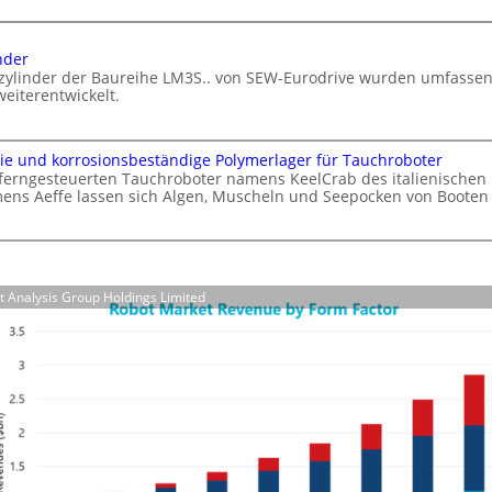
e
I
I
a
nder
n
u
ozylinder der Baureihe LM3S.. von SEW-Eurodrive wurden umfasse
t
f
weiterentwickelt.
e
d
l
i
l
e
ie und korrosionsbeständige Polymerlager für Tauchroboter
i
ferngesteuerten Tauchroboter namens KeelCrab des italienischen
F
ns Aeffe lassen sich Algen, Muscheln und Seepocken von Booten 
g
e
e
r
n
t
z
i
e
g
ct Analysis Group Holdings Limited
r
u
s
n
e
g
t
z
t
z
e