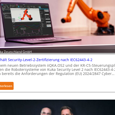
Kuka Deutschland GmbH
hält Security-Level-2-Zertifizierung nach IEC62443-4-2
inem neuen Betriebssystem iiQKA.OS2 und der KR-C5-Steuerungspl
en die Robotersysteme von Kuka Security Level 2 nach IEC62443-4
n bereits die Anforderungen der Regulation (EU) 2024/2847 Cyber…
:
terlesen
K
u
k
a
e