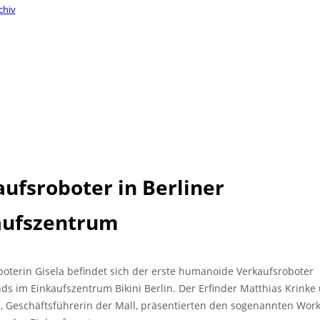
chiv
ufsroboter in Berliner
aufszentrum
boterin Gisela befindet sich der erste humanoide Verkaufsroboter
ds im Einkaufszentrum Bikini Berlin. Der Erfinder Matthias Krinke
 Geschäftsführerin der Mall, präsentierten den sogenannten Wor