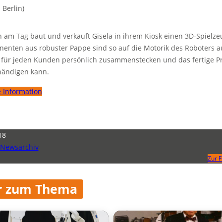
i Berlin)
n am Tag baut und verkauft Gisela in ihrem Kiosk einen 3D-Spielze
enten aus robuster Pappe sind so auf die Motorik des Roboters a
e für jeden Kunden persönlich zusammenstecken und das fertige P
händigen kann.
 Information
18
Newsarchiv
Zur 
 zum Thema