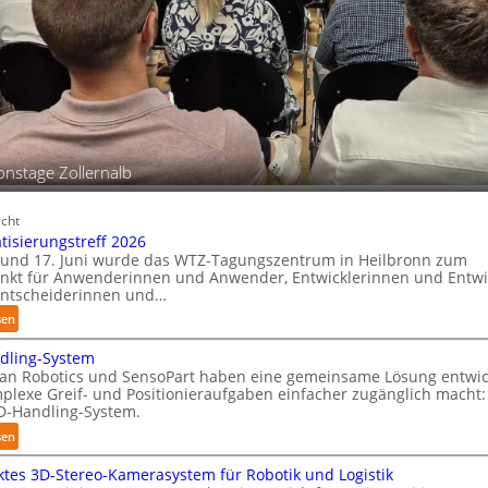
onstage Zollernalb
cht
isierungstreff 2026
 und 17. Juni wurde das WTZ-Tagungszentrum in Heilbronn zum
unkt für Anwenderinnen und Anwender, Entwicklerinnen und Entwi
Entscheiderinnen und…
:
sen
A
dling-System
u
an Robotics und SensoPart haben eine gemeinsame Lösung entwick
t
plexe Greif- und Positionieraufgaben einfacher zugänglich macht:
o
D-Handling-System.
m
:
sen
a
3
t
es 3D-Stereo-Kamerasystem für Robotik und Logistik
D
i