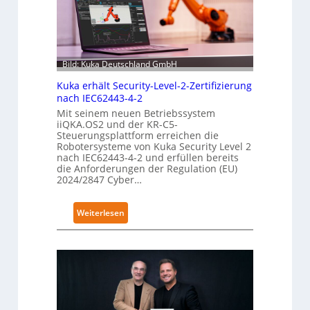
b
l
e
F
Bild: Kuka Deutschland GmbH
i
n
Kuka erhält Security-Level-2-Zertifizierung
g
nach IEC62443-4-2
e
Mit seinem neuen Betriebssystem
r
iiQKA.OS2 und der KR-C5-
Steuerungsplattform erreichen die
g
Robotersysteme von Kuka Security Level 2
r
nach IEC62443-4-2 und erfüllen bereits
e
die Anforderungen der Regulation (EU)
2024/2847 Cyber…
i
f
e
:
Weiterlesen
r
K
f
u
ü
k
r
a
S
e
a
r