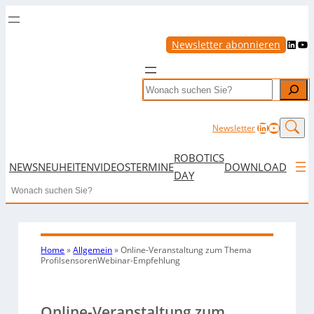
LinkedIn
YouTube
Newsletter abonnieren
Search
LinkedIn
YouTub
Newsletter
ROBOTICS
NEWS
NEUHEITEN
VIDEOS
TERMINE
DOWNLOAD
DAY
Search
Home
»
Allgemein
»
Online-Veranstaltung zum Thema
ProfilsensorenWebinar-Empfehlung
Online-Veranstaltung zum