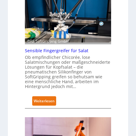
Bild: SoftGripping GmbH
Sensible Fingergreifer für Salat
Ob empfindlicher Chicorée, lose
Salatmischungen oder maßgeschneiderte
Lösungen für Kopfsalat – die
pneumatischen Silikonfinger von
SoftGripping greifen so behutsam wie
eine menschliche Hand, arbeiten im
Hintergrund jedoch mit…
:
Weiterlesen
S
e
n
s
i