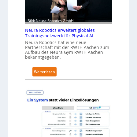
l
h
a
ä
t
l
Bild: Neura Robotics GmbH
t
S
Neura Robotics erweitert globales
e
Trainingsnetzwerk für Physical AI
c
Neura Robotics hat eine neue
u
Partnerschaft mit der RWTH Aachen zum
Aufbau des Neura Gym RWTH Aachen
r
bekanntgegeben.
i
t
:
Weiterlesen
y
N
-
e
L
u
e
r
v
a
e
R
l
o
-
b
2
o
-
t
Z