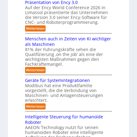
w
Präsentation von Ency 3.0
s
e
a
o
e
r
Auf der Ency World Conference 2026 in
r
l
s
i
g
f
Limassol präsentierte das Unternehmen
-
ö
y
l
ü
die Version 3.0 seiner Ency-Software für
S
e
s
s
r
CNC- und Roboterprogrammierung.
t
i
I
u
t
a
:
Weiterlesen
c
n
t
n
e
P
h
d
i
r
v
g
u
m
Menschen auch in Zeiten von KI wichtiger
o
ä
o
s
e
n
f
als Maschinen
s
n
t
e
81% der Führungskräfte sehen die
n
ü
e
m
r
n
Qualifizierung ‚on the job‘ als eine der
n
i
i
r
-
t
l
wichtigsten Maßnahmen gegen den
e
S
R
a
i
r
Fachkräftemangel.
c
t
o
t
o
h
:
Weiterlesen
i
ä
b
b
w
M
o
r
o
e
e
o
n
Geräte für Systemintegrationen
i
t
i
n
v
s
t
e
Modibus hat eine Produktfamilie
ß
s
o
c
r
vorgestellt, die die Verbindung von
i
c
c
n
h
o
Maschinen- und Anlagensteuerungen
h
k
E
e
b
erleichtert.
e
n
r
u
o
n
c
B
:
Weiterlesen
n
t
a
y
o
G
u
d
3
d
e
Intelligente Steuerung für humanoide
c
.
e
r
L
h
Roboter
0
n
ä
o
i
AAEON Technology nutzt für seinen
r
t
n
g
o
humanoiden Roboter eine intelligente
e
Z
b
f
i