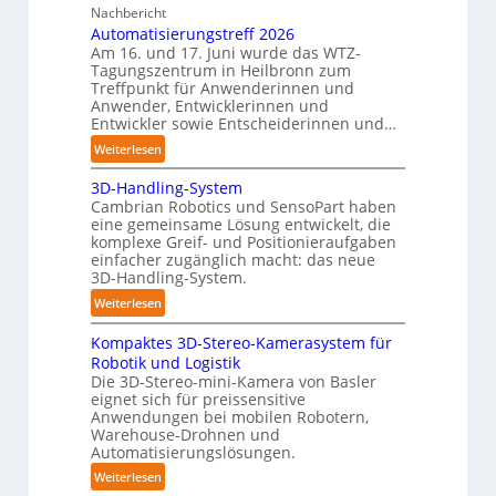
h
Nachbericht
A
r
r
Automatisierungstreff 2026
A
C
o
Am 16. und 17. Juni wurde das WTZ-
Z
o
b
Tagungszentrum in Heilbronn zum
ü
b
o
Treffpunkt für Anwenderinnen und
r
o
Anwender, Entwicklerinnen und
t
i
t
Entwickler sowie Entscheiderinnen und…
e
c
r
:
Weiterlesen
h
A
:
3D-Handling-System
u
T
Cambrian Robotics und SensoPart haben
t
r
eine gemeinsame Lösung entwickelt, die
o
komplexe Greif- und Positionieraufgaben
e
m
einfacher zugänglich macht: das neue
f
a
3D-Handling-System.
f
t
:
Weiterlesen
p
i
3
u
s
Kompaktes 3D-Stereo-Kamerasystem für
D
n
i
Robotik und Logistik
-
k
e
Die 3D-Stereo-mini-Kamera von Basler
H
t
eignet sich für preissensitive
r
a
f
Anwendungen bei mobilen Robotern,
u
n
Warehouse-Drohnen und
ü
n
d
Automatisierungslösungen.
r
g
l
p
:
Weiterlesen
s
i
r