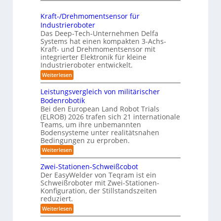
K
t
n
a
o
r
Kraft-/Drehmomentsensor für
g
x
m
e
Industrieroboter
-
i
p
f
Das Deep-Tech-Unternehmen Delfa
S
s
a
Systems hat einen kompakten 3-Achs-
f
y
n
k
Kraft- und Drehmomentsensor mit
2
s
integrierter Elektronik für kleine
a
t
0
t
Industrieroboter entwickelt.
h
e
2
e
:
Weiterlesen
e
s
6
K
m
A
3
r
Leistungsvergleich von militärischer
u
D
a
Bodenrobotik
f
t
-
Bei den European Land Robot Trials
t
o
S
(ELROB) 2026 trafen sich 21 internationale
-
m
t
/
Teams, um ihre unbemannten
D
a
Bodensysteme unter realitätsnahen
e
r
Bedingungen zu erproben.
t
r
e
:
Weiterlesen
i
h
e
L
m
s
o
e
o
Zwei-Stationen-Schweißcobot
i
-
i
m
Der EasyWelder von Teqram ist ein
s
e
e
K
Schweißroboter mit Zwei-Stationen-
t
n
r
a
Konfiguration, der Stillstandszeiten
u
t
u
m
reduziert.
n
s
g
e
n
e
:
Weiterlesen
s
n
Z
g
r
v
s