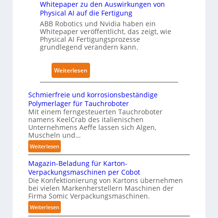
Whitepaper zu den Auswirkungen von
r
2
n
Physical AI auf die Fertigung
a
4
g
ABB Robotics und Nvidia haben ein
i
4
e
Whitepaper veröffentlicht, das zeigt, wie
n
3
n
Physical AI Fertigungsprozesse
i
grundlegend verändern kann.
-
s
n
4
t
g
-
a
:
Weiterlesen
s
2
t
W
n
t
h
Schmierfreie und korrosionsbeständige
e
N
i
Polymerlager für Tauchroboter
t
o
t
Mit einem ferngesteuerten Tauchroboter
z
namens KeelCrab des italienischen
t
e
Unternehmens Aeffe lassen sich Algen,
w
s
p
Muscheln und…
e
t
a
:
Weiterlesen
r
a
p
S
k
n
e
Magazin-Beladung für Karton-
c
f
d
Verpackungsmaschinen per Cobot
r
h
ü
Die Konfektionierung von Kartons übernehmen
i
z
m
bei vielen Markenherstellern Maschinen der
r
m
i
u
Firma Somic Verpackungsmaschinen.
P
K
e
d
:
Weiterlesen
h
r
r
e
M