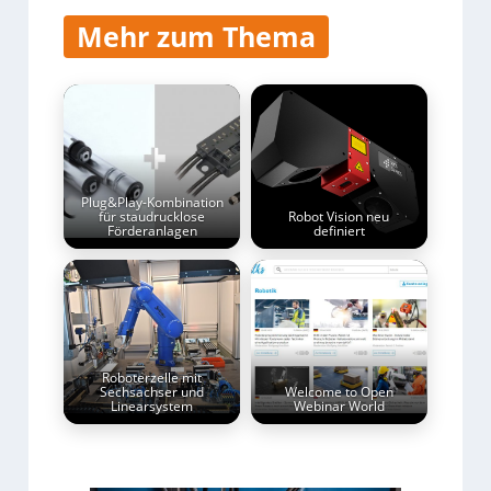
Mehr zum Thema
Plug&Play-Kombination
für staudrucklose
Robot Vision neu
Förderanlagen
definiert
Roboterzelle mit
Sechsachser und
Welcome to Open
Linearsystem
Webinar World