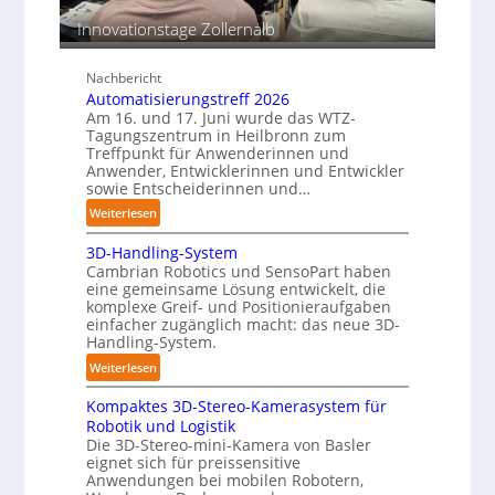
b
e
n
e
Innovationstage Zollernalb
n
p
s
e
t
r
Nachbericht
ä
Automatisierungstreff 2026
C
n
Am 16. und 17. Juni wurde das WTZ-
o
d
Tagungszentrum in Heilbronn zum
b
Treffpunkt für Anwenderinnen und
i
o
Anwender, Entwicklerinnen und Entwickler
g
t
sowie Entscheiderinnen und…
e
:
Weiterlesen
P
A
o
3D-Handling-System
u
l
Cambrian Robotics und SensoPart haben
t
y
eine gemeinsame Lösung entwickelt, die
o
m
komplexe Greif- und Positionieraufgaben
m
e
einfacher zugänglich macht: das neue 3D-
a
Handling-System.
r
t
l
:
Weiterlesen
i
a
3
s
g
Kompaktes 3D-Stereo-Kamerasystem für
D
i
e
Robotik und Logistik
-
e
Die 3D-Stereo-mini-Kamera von Basler
r
H
eignet sich für preissensitive
r
f
a
Anwendungen bei mobilen Robotern,
u
ü
n