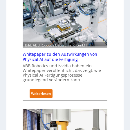
n
l
n
a
o
o
c
b
m
h
a
e
I
l
L
E
e
ö
C
s
s
6
Bild: ABB Robotics Deutschland GmbH
T
u
2
r
Whitepaper zu den Auswirkungen von
n
4
a
Physical AI auf die Fertigung
g
4
i
ABB Robotics und Nvidia haben ein
e
3
n
Whitepaper veröffentlicht, das zeigt, wie
n
Physical AI Fertigungsprozesse
-
i
s
grundlegend verändern kann.
4
n
t
-
g
a
:
2
Weiterlesen
s
t
W
n
t
h
e
N
i
t
o
t
z
t
e
w
s
p