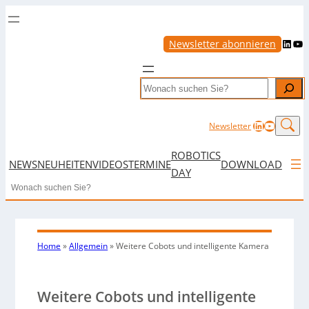
LinkedIn
YouTube
Newsletter abonnieren
Search
LinkedIn
YouTub
Newsletter
ROBOTICS
NEWS
NEUHEITEN
VIDEOS
TERMINE
DOWNLOAD
DAY
Search
Home
»
Allgemein
»
Weitere Cobots und intelligente Kamera
Weitere Cobots und intelligente