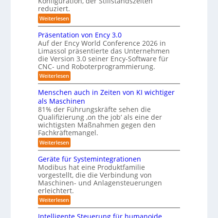
Konfiguration, der Stillstandszeiten
u
m
m
reduziert.
n
e
g
f
:
Weiterlesen
s
r
Z
ü
v
w
a
Präsentation von Ency 3.0
e
r
e
r
Auf der Ency World Conference 2026 in
s
R
i
g
Limassol präsentierte das Unternehmen
y
-
e
l
die Version 3.0 seiner Ency-Software für
S
s
e
i
CNC- und Roboterprogrammierung.
t
i
t
a
n
:
Weiterlesen
c
e
t
r
P
h
i
m
r
v
ä
Menschen auch in Zeiten von KI wichtiger
o
ä
o
f
n
als Maschinen
u
s
n
e
ü
81% der Führungskräfte sehen die
m
e
m
n
r
Qualifizierung ‚on the job‘ als eine der
n
i
e
-
t
l
wichtigsten Maßnahmen gegen den
R
S
b
a
i
Fachkräftemangel.
c
o
t
i
t
h
:
Weiterlesen
i
b
ä
s
w
M
o
r
o
e
e
I
n
Geräte für Systemintegrationen
i
i
n
t
v
s
S
Modibus hat eine Produktfamilie
ß
s
o
c
i
vorgestellt, die die Verbindung von
O
c
c
n
h
k
o
Maschinen- und Anlagensteuerungen
h
-
E
e
b
erleichtert.
e
u
n
r
K
o
n
c
B
n
:
Weiterlesen
t
l
a
y
o
G
d
u
a
3
d
e
Intelligente Steuerung für humanoide
c
L