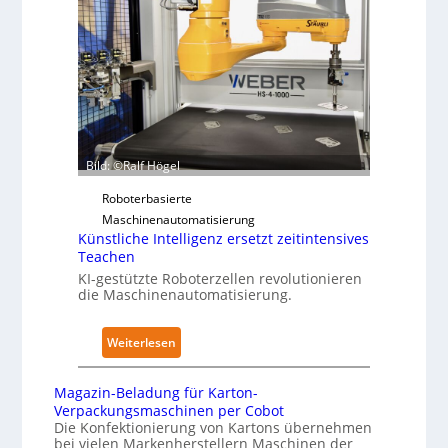
e
t
a
r
a
p
k
n
e
f
d
r
ü
i
z
r
m
u
P
K
d
h
r
Bild: ©Ralf Högel
e
y
a
n
s
Roboterbasierte
n
A
i
Maschinenautomatisierung
k
u
c
Künstliche Intelligenz ersetzt zeitintensives
e
s
a
Teachen
n
w
l
KI-gestützte Roboterzellen revolutionieren
h
i
die Maschinenautomatisierung.
A
a
r
I
u
k
:
Weiterlesen
s
u
K
n
ü
Magazin-Beladung für Karton-
g
n
Verpackungsmaschinen per Cobot
e
s
Die Konfektionierung von Kartons übernehmen
n
bei vielen Markenherstellern Maschinen der
t