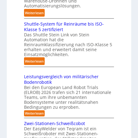
Warehouse-Drohnen und
n
r
d
Automatisierungslösungen.
g
T
l
:
Weiterlesen
s
a
i
K
t
u
n
Shuttle-System für Reinräume bis ISO-
o
r
c
g
Klasse 5 zertifiziert
m
e
h
Das Shuttle Stein Link von Stein
-
p
f
r
Automation hat die
S
a
Reinraumklassifizierung nach ISO-Klasse 5
f
o
y
k
erhalten und erweitert damit seine
2
b
s
t
Einsatzmöglichkeiten.
0
o
t
e
:
Weiterlesen
2
t
e
s
S
6
e
m
3
h
r
Leistungsvergleich von militärischer
D
u
Bodenrobotik
-
t
Bei den European Land Robot Trials
S
t
(ELROB) 2026 trafen sich 21 internationale
t
l
Teams, um ihre unbemannten
e
Bodensysteme unter realitätsnahen
e
r
Bedingungen zu erproben.
-
e
:
Weiterlesen
S
L
o
y
e
Zwei-Stationen-Schweißcobot
-
s
i
Der EasyWelder von Teqram ist ein
K
s
t
Schweißroboter mit Zwei-Stationen-
t
a
e