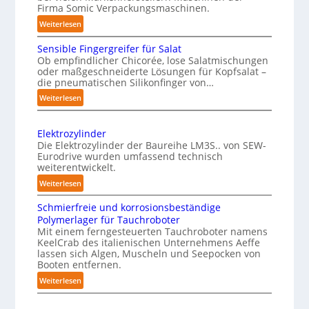
Firma Somic Verpackungsmaschinen.
v
l
o
:
Weiterlesen
i
M
n
c
Sensible Fingergreifer für Salat
a
P
h
Ob empfindlicher Chicorée, lose Salatmischungen
g
h
oder maßgeschneiderte Lösungen für Kopfsalat –
e
a
y
die pneumatischen Silikonfinger von…
I
z
s
:
Weiterlesen
n
i
i
S
t
n
e
c
-
e
Elektrozylinder
n
a
B
l
Die Elektrozylinder der Baureihe LM3S.. von SEW-
s
l
e
Eurodrive wurden umfassend technisch
l
i
weiterentwickelt.
l
A
i
b
a
:
I
Weiterlesen
g
l
d
E
a
e
e
Schmierfreie und korrosionsbeständige
u
l
u
F
n
Polymerlager für Tauchroboter
n
e
f
i
z
Mit einem ferngesteuerten Tauchroboter namens
g
k
d
n
KeelCrab des italienischen Unternehmens Aeffe
e
f
t
lassen sich Algen, Muscheln und Seepocken von
g
i
ü
r
r
Booten entfernen.
e
e
r
s
o
:
Weiterlesen
r
F
K
z
e
S
g
e
a
y
t
c
r