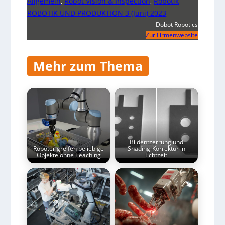
Allgemein
,
Robot Vision & Inspection
,
Robotik
ROBOTIK UND PRODUKTION 3 (Juni) 2023
Dobot Robotics
Zur Firmenwebsite
Mehr zum Thema
Bildentzerrung und
Roboter greifen beliebige
Shading-Korrektur in
Objekte ohne Teaching
Echtzeit