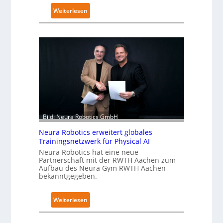
:
Weiterlesen
K
u
k
a
e
r
h
ä
l
t
Bild: Neura Robotics GmbH
S
Neura Robotics erweitert globales
e
Trainingsnetzwerk für Physical AI
c
Neura Robotics hat eine neue
u
Partnerschaft mit der RWTH Aachen zum
r
Aufbau des Neura Gym RWTH Aachen
bekanntgegeben.
i
t
y
:
Weiterlesen
-
N
L
e