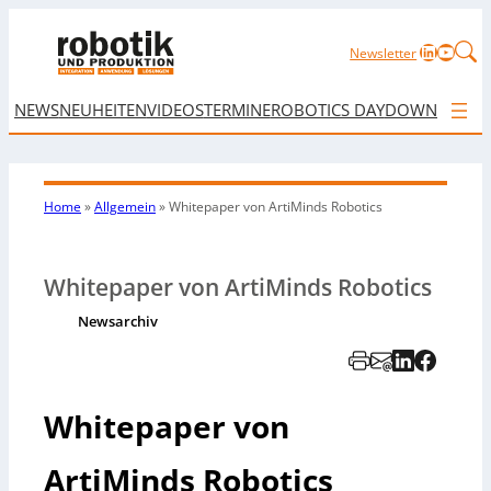
LinkedIn
YouTu
Newsletter
NEWS
NEUHEITEN
VIDEOS
TERMINE
ROBOTICS DAY
DOWNLOAD
Home
»
Allgemein
»
Whitepaper von ArtiMinds Robotics
Whitepaper von ArtiMinds Robotics
Newsarchiv
Whitepaper von
ArtiMinds Robotics