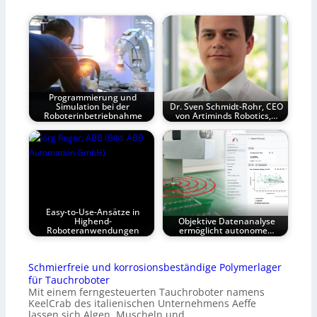
Programmierung und
Simulation bei der
Dr. Sven Schmidt-Rohr, CEO
Roboterinbetriebnahme
von Artiminds Robotics,…
Easy-to-Use-Ansätze in
Highend-
Objektive Datenanalyse
Roboteranwendungen
ermöglicht autonome…
Schmierfreie und korrosionsbeständige Polymerlager
für Tauchroboter
Mit einem ferngesteuerten Tauchroboter namens
KeelCrab des italienischen Unternehmens Aeffe
lassen sich Algen, Muscheln und…