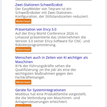
h
e
a
m
Zwei-Stationen-Schweißcobot
r
i
o
t
Der EasyWelder von Teqram ist ein
e
s
m
Schweißroboter mit Zwei-Stationen-
i
t
o
e
Konfiguration, der Stillstandszeiten reduziert.
u
s
n
-
n
t
:
Weiterlesen
i
K
g
s
Z
e
s
a
e
w
Präsentation von Ency 3.0
v
r
n
e
m
Auf der Ency World Conference 2026 in
e
s
i
u
e
r
Limassol präsentierte das Unternehmen die
o
-
n
g
Version 3.0 seiner Ency-Software für CNC- und
r
r
S
l
f
g
Roboterprogrammierung.
t
a
e
ü
a
s
:
Weiterlesen
s
i
r
t
P
c
l
I
y
i
r
h
Menschen auch in Zeiten von KI wichtiger als
n
o
ö
s
ä
v
d
n
Maschinen
s
s
o
t
u
e
81% der Führungskräfte sehen die
e
n
u
s
n
e
Qualifizierung ‚on the job‘ als eine der
n
m
t
-
n
m
t
wichtigsten Maßnahmen gegen den
i
r
S
a
g
l
Fachkräftemangel.
f
i
c
t
i
e
e
h
ü
:
Weiterlesen
i
t
r
w
n
M
o
r
ä
o
e
e
n
Geräte für Systemintegrationen
r
R
b
i
n
v
i
Modibus hat eine Produktfamilie vorgestellt,
o
ß
s
o
o
s
die die Verbindung von Maschinen- und
t
c
c
n
b
c
e
o
Anlagensteuerungen erleichtert.
h
E
h
o
r
b
e
n
:
Weiterlesen
e