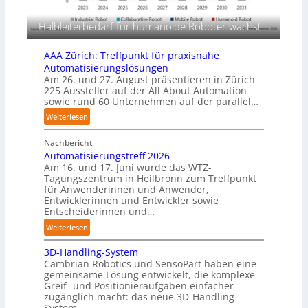
s
r
c
f
Halbleiterbedarf für humanoide Roboter wächst
h
ü
i
r
AAA Zürich: Treffpunkt für praxisnahe
n
T
Automatisierungslösungen
e
a
Am 26. und 27. August präsentieren in Zürich
n
u
225 Aussteller auf der All About Automation
p
sowie rund 60 Unternehmen auf der parallel…
c
e
h
:
Weiterlesen
r
r
A
C
o
Nachbericht
A
o
b
Automatisierungstreff 2026
A
b
Am 16. und 17. Juni wurde das WTZ-
o
Z
o
Tagungszentrum in Heilbronn zum Treffpunkt
t
ü
t
für Anwenderinnen und Anwender,
e
r
Entwicklerinnen und Entwickler sowie
r
i
Entscheiderinnen und…
c
:
Weiterlesen
h
A
:
3D-Handling-System
u
T
Cambrian Robotics und SensoPart haben eine
t
r
gemeinsame Lösung entwickelt, die komplexe
o
Greif- und Positionieraufgaben einfacher
e
m
zugänglich macht: das neue 3D-Handling-
f
a
System.