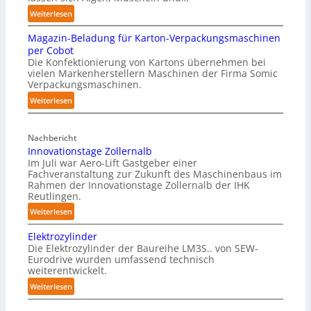
:
Weiterlesen
S
Magazin-Beladung für Karton-Verpackungsmaschinen
c
per Cobot
h
Die Konfektionierung von Kartons übernehmen bei
m
vielen Markenherstellern Maschinen der Firma Somic
i
Verpackungsmaschinen.
e
:
Weiterlesen
r
M
f
a
r
Nachbericht
g
e
Innovationstage Zollernalb
a
i
Im Juli war Aero-Lift Gastgeber einer
z
e
Fachveranstaltung zur Zukunft des Maschinenbaus im
i
Rahmen der Innovationstage Zollernalb der IHK
u
n
Reutlingen.
n
-
d
:
Weiterlesen
B
k
I
e
Elektrozylinder
o
n
l
Die Elektrozylinder der Baureihe LM3S.. von SEW-
r
n
a
Eurodrive wurden umfassend technisch
r
o
weiterentwickelt.
d
o
v
u
:
Weiterlesen
s
a
n
E
i
t
g