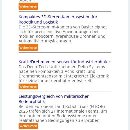
f
t
:
Weiterlesen
p
i
3
u
s
Kompaktes 3D-Stereo-Kamerasystem für
D
n
i
Robotik und Logistik
-
k
e
Die 3D-Stereo-mini-Kamera von Basler eignet
H
t
sich für preissensitive Anwendungen bei
r
a
f
mobilen Robotern, Warehouse-Drohnen und
u
n
Automatisierungslösungen.
ü
n
d
r
:
Weiterlesen
g
l
p
K
s
i
r
o
t
n
Kraft-/Drehmomentsensor für Industrieroboter
a
m
r
Das Deep-Tech-Unternehmen Delfa Systems
g
x
p
e
hat einen kompakten 3-Achs-Kraft- und
-
i
a
Drehmomentsensor mit integrierter Elektronik
f
S
s
für kleine Industrieroboter entwickelt.
k
f
y
n
t
:
Weiterlesen
2
s
a
K
e
0
r
t
h
Leistungsvergleich von militärischer
s
2
a
e
Bodenrobotik
e
3
f
6
m
Bei den European Land Robot Trials (ELROB)
t
A
D
2026 trafen sich 21 internationale Teams, um
-
u
-
/
ihre unbemannten Bodensysteme unter
t
D
S
realitätsnahen Bedingungen zu erproben.
r
o
t
:
Weiterlesen
e
m
L
e