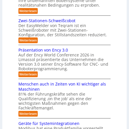
ihre unbemannten Bodensysteme unter
t
realitätsnahen Bedingungen zu erproben.
e
e
-
:
Weiterlesen
r
L
S
e
e
Zwei-Stationen-Schweißcobot
y
i
o
Der EasyWelder von Teqram ist ein
s
s
Schweißroboter mit Zwei-Stationen-
-
t
t
Konfiguration, der Stillstandszeiten reduziert.
u
K
e
n
:
Weiterlesen
a
g
m
Z
m
s
w
f
Präsentation von Ency 3.0
v
e
e
ü
Auf der Ency World Conference 2026 in
e
i
r
r
Limassol präsentierte das Unternehmen die
r
-
a
g
Version 3.0 seiner Ency-Software für CNC- und
S
R
l
Roboterprogrammierung.
s
t
e
e
a
y
:
Weiterlesen
i
i
t
P
c
s
i
n
r
h
Menschen auch in Zeiten von KI wichtiger als
o
t
ä
r
v
n
Maschinen
e
s
o
e
ä
81% der Führungskräfte sehen die
e
n
m
n
u
Qualifizierung ‚on the job‘ als eine der
n
m
-
f
t
wichtigsten Maßnahmen gegen den
i
m
S
a
ü
l
Fachkräftemangel.
c
e
t
i
r
h
:
Weiterlesen
b
i
t
w
M
R
o
ä
i
e
e
n
Geräte für Systemintegrationen
o
r
i
s
n
v
i
Modibus hat eine Produktfamilie vorgestellt,
b
ß