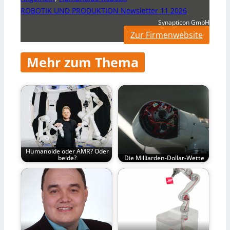
ROBOTIK UND PRODUKTION Newsletter 11 2026
Synapticon GmbH
Zur Firmenwebsite
Mehr zum Thema
Humanoide oder AMR? Oder
beide?
Die Milliarden-Dollar-Wette