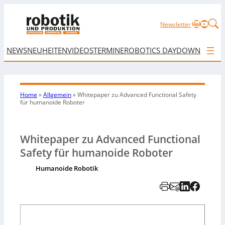
LinkedIn
YouTu
Newsletter
NEWS
NEUHEITEN
VIDEOS
TERMINE
ROBOTICS DAY
DOWNLOAD
Home
»
Allgemein
»
Whitepaper zu Advanced Functional Safety
für humanoide Roboter
Whitepaper zu Advanced Functional
Safety für humanoide Roboter
Humanoide Robotik