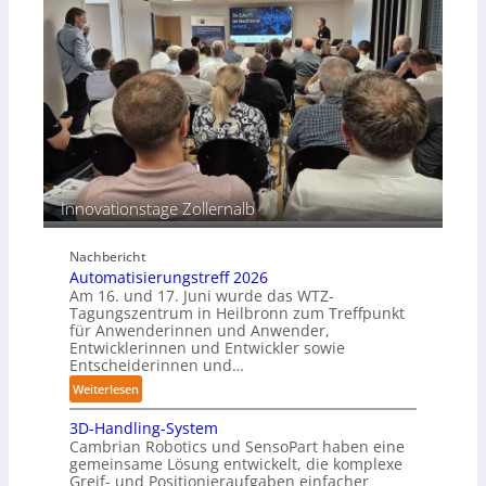
a
o
s
s
c
i
h
o
i
n
n
s
e
b
n
e
p
s
e
Innovationstage Zollernalb
t
r
ä
C
n
Nachbericht
o
d
Automatisierungstreff 2026
b
i
Am 16. und 17. Juni wurde das WTZ-
o
g
Tagungszentrum in Heilbronn zum Treffpunkt
t
für Anwenderinnen und Anwender,
e
Entwicklerinnen und Entwickler sowie
P
Entscheiderinnen und…
o
:
Weiterlesen
l
A
y
3D-Handling-System
u
m
Cambrian Robotics und SensoPart haben eine
t
e
gemeinsame Lösung entwickelt, die komplexe
o
r
Greif- und Positionieraufgaben einfacher