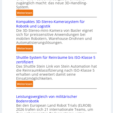
m
l
zugänglich macht: das neue 3D-Handling-
a
System.
a
t
g
:
Weiterlesen
i
e
3
s
r
Kompaktes 3D-Stereo-Kamerasystem für
D
i
Robotik und Logistik
f
-
e
Die 3D-Stereo-mini-Kamera von Basler eignet
ü
H
sich für preissensitive Anwendungen bei
r
r
a
mobilen Robotern, Warehouse-Drohnen und
u
T
n
Automatisierungslösungen.
n
a
d
:
Weiterlesen
g
u
l
K
s
c
i
Shuttle-System für Reinräume bis ISO-Klasse 5
o
t
h
n
zertifiziert
m
r
r
g
Das Shuttle Stein Link von Stein Automation hat
p
e
o
die Reinraumklassifizierung nach ISO-Klasse 5
-
a
f
erhalten und erweitert damit seine
b
S
k
Einsatzmöglichkeiten.
f
o
y
t
2
t
:
Weiterlesen
s
e
0
e
S
t
s
2
r
h
e
3
Leistungsvergleich von militärischer
6
u
m
Bodenrobotik
D
t
Bei den European Land Robot Trials (ELROB)
-
t
2026 trafen sich 21 internationale Teams, um
S
l