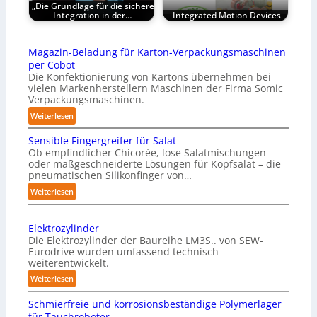
„Die Grundlage für die sichere
Integration in der…
Integrated Motion Devices
Magazin-Beladung für Karton-Verpackungsmaschinen
per Cobot
Die Konfektionierung von Kartons übernehmen bei
vielen Markenherstellern Maschinen der Firma Somic
Verpackungsmaschinen.
:
Weiterlesen
M
Sensible Fingergreifer für Salat
a
Ob empfindlicher Chicorée, lose Salatmischungen
g
oder maßgeschneiderte Lösungen für Kopfsalat – die
a
pneumatischen Silikonfinger von…
z
:
Weiterlesen
i
S
n
e
-
Elektrozylinder
n
B
Die Elektrozylinder der Baureihe LM3S.. von SEW-
s
e
Eurodrive wurden umfassend technisch
i
weiterentwickelt.
l
b
a
:
Weiterlesen
l
d
E
e
Schmierfreie und korrosionsbeständige Polymerlager
u
l
F
für Tauchroboter
n