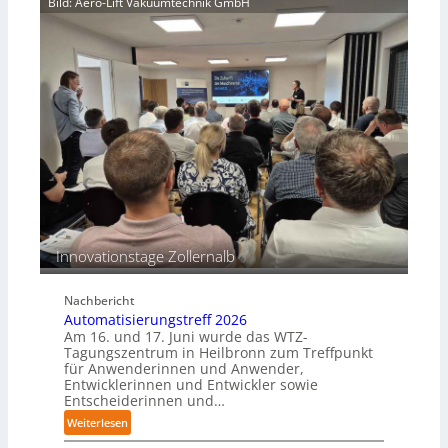
Bild: Aero-Lift Vakuumtechnik GmbH
k
g
o
s
r
m
r
a
o
s
s
c
i
h
o
i
n
n
s
e
b
n
e
p
s
e
Innovationstage Zollernalb
t
r
ä
C
n
Nachbericht
o
d
Automatisierungstreff 2026
b
i
Am 16. und 17. Juni wurde das WTZ-
o
g
Tagungszentrum in Heilbronn zum Treffpunkt
t
für Anwenderinnen und Anwender,
e
Entwicklerinnen und Entwickler sowie
P
Entscheiderinnen und…
o
:
Weiterlesen
l
A
y