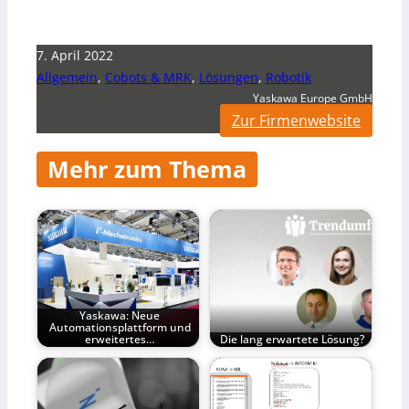
7. April 2022
Allgemein
,
Cobots & MRK
,
Lösungen
,
Robotik
Yaskawa Europe GmbH
Zur Firmenwebsite
Mehr zum Thema
Yaskawa: Neue
Automationsplattform und
erweitertes…
Die lang erwartete Lösung?