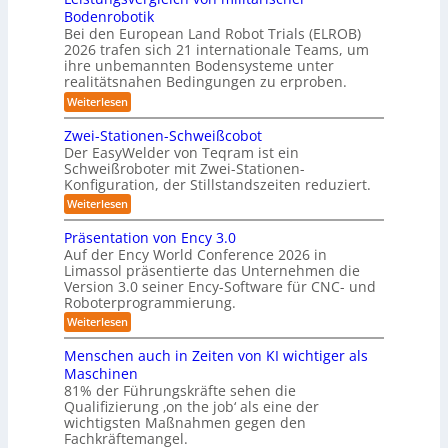
6
u
m
Bodenrobotik
D
t
Bei den European Land Robot Trials (ELROB)
-
t
2026 trafen sich 21 internationale Teams, um
S
l
ihre unbemannten Bodensysteme unter
t
realitätsnahen Bedingungen zu erproben.
e
e
-
:
Weiterlesen
r
L
S
e
e
Zwei-Stationen-Schweißcobot
y
i
o
Der EasyWelder von Teqram ist ein
s
s
Schweißroboter mit Zwei-Stationen-
-
t
t
Konfiguration, der Stillstandszeiten reduziert.
u
K
e
n
:
Weiterlesen
a
g
m
Z
m
s
w
f
Präsentation von Ency 3.0
v
e
e
ü
Auf der Ency World Conference 2026 in
e
i
r
r
Limassol präsentierte das Unternehmen die
r
-
a
g
Version 3.0 seiner Ency-Software für CNC- und
S
R
l
Roboterprogrammierung.
s
t
e
e
a
y
:
Weiterlesen
i
i
t
P
c
s
i
n
r
h
Menschen auch in Zeiten von KI wichtiger als
o
t
ä
r
v
n
Maschinen
e
s
o
e
ä
81% der Führungskräfte sehen die
e
n
m
n
u
Qualifizierung ‚on the job‘ als eine der
n
m
-
f
t
wichtigsten Maßnahmen gegen den
i
m
S
a
ü
l
Fachkräftemangel.
c
e
t