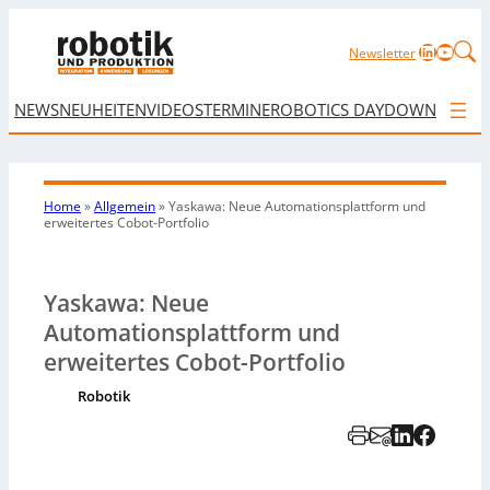
LinkedIn
YouTu
Newsletter
NEWS
NEUHEITEN
VIDEOS
TERMINE
ROBOTICS DAY
DOWNLOAD
Home
»
Allgemein
»
Yaskawa: Neue Automationsplattform und
erweitertes Cobot-Portfolio
Yaskawa: Neue
Automationsplattform und
erweitertes Cobot-Portfolio
Robotik