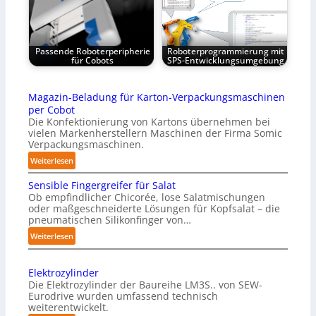
Passende Roboterperipherie
Roboterprogrammierung mit
für Cobots
SPS-Entwicklungsumgebung
Magazin-Beladung für Karton-Verpackungsmaschinen
per Cobot
Die Konfektionierung von Kartons übernehmen bei
vielen Markenherstellern Maschinen der Firma Somic
Verpackungsmaschinen.
:
Weiterlesen
M
Sensible Fingergreifer für Salat
a
Ob empfindlicher Chicorée, lose Salatmischungen
g
oder maßgeschneiderte Lösungen für Kopfsalat – die
a
pneumatischen Silikonfinger von…
z
:
Weiterlesen
i
S
n
e
-
Elektrozylinder
n
B
Die Elektrozylinder der Baureihe LM3S.. von SEW-
s
e
Eurodrive wurden umfassend technisch
i
weiterentwickelt.
l
b