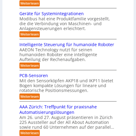
i
r
h
:
Weiterlesen
b
i
t
w
M
R
o
ä
i
e
e
n
Geräte für Systemintegrationen
o
r
i
s
n
v
i
Modibus hat eine Produktfamilie vorgestellt,
b
ß
s
o
I
s
die die Verbindung von Maschinen- und
c
c
o
n
c
S
o
Anlagensteuerungen erleichtert.
h
E
t
h
b
e
O
n
:
Weiterlesen
e
i
o
n
c
G
-
r
t
a
k
y
e
B
Intelligente Steuerung für humanoide Roboter
K
u
3
r
o
u
AAEON Technology nutzt für seinen
c
l
.
ä
d
n
h
humanoiden Roboter eine intelligente
0
t
a
e
i
Aufteilung der Rechenaufgaben.
d
e
n
s
n
f
r
L
:
Weiterlesen
Z
s
ü
o
I
o
e
r
b
e
n
PCB-Sensoren
i
g
S
o
t
5
t
Mit den Sensorköpfen AKP18 und IKP11 bietet
y
t
e
i
e
z
s
Bogen kompakte Lösungen für lineare und
i
l
n
s
t
rotatorische Positionsmessungen.
k
e
l
v
e
t
i
:
r
o
Weiterlesen
m
g
i
P
n
i
t
e
C
K
k
AAA Zürich: Treffpunkt für praxisnahe
n
n
i
B
I
t
Automatisierungslösungen
t
-
w
f
e
e
Am 26. und 27. August präsentieren in Zürich
S
i
g
i
S
225 Aussteller auf der All About Automation
e
c
r
t
z
n
h
sowie rund 60 Unternehmen auf der parallel…
a
e
s
t
i
t
:
Weiterlesen
u
o
i
i