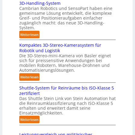
3D-Handling-System
u
m
Cambrian Robotics und SensoPart haben eine
t
e
gemeinsame Lösung entwickelt, die komplexe
o
r
Greif- und Positionieraufgaben einfacher
m
l
zugänglich macht: das neue 3D-Handling-
a
System.
a
t
g
:
Weiterlesen
i
e
3
s
r
Kompaktes 3D-Stereo-Kamerasystem für
D
i
Robotik und Logistik
f
-
e
Die 3D-Stereo-mini-Kamera von Basler eignet
ü
H
sich für preissensitive Anwendungen bei
r
r
a
mobilen Robotern, Warehouse-Drohnen und
u
T
n
Automatisierungslösungen.
n
a
d
:
Weiterlesen
g
u
l
K
s
c
i
Shuttle-System für Reinräume bis ISO-Klasse 5
o
t
h
n
zertifiziert
m
r
r
g
Das Shuttle Stein Link von Stein Automation hat
p
e
o
die Reinraumklassifizierung nach ISO-Klasse 5
-
a
f
erhalten und erweitert damit seine
b
S
k
Einsatzmöglichkeiten.
f
o
y
t
2
t
:
Weiterlesen
s
e
0
e
S
t
s
2
r
h
e
3
Leistungsvergleich von militärischer