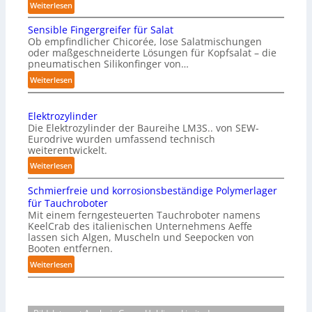
:
Weiterlesen
M
Sensible Fingergreifer für Salat
a
Ob empfindlicher Chicorée, lose Salatmischungen
g
oder maßgeschneiderte Lösungen für Kopfsalat – die
a
pneumatischen Silikonfinger von…
z
:
Weiterlesen
i
S
n
e
-
Elektrozylinder
n
B
Die Elektrozylinder der Baureihe LM3S.. von SEW-
s
e
Eurodrive wurden umfassend technisch
i
weiterentwickelt.
l
b
a
:
Weiterlesen
l
d
E
e
Schmierfreie und korrosionsbeständige Polymerlager
u
l
F
für Tauchroboter
n
e
i
Mit einem ferngesteuerten Tauchroboter namens
g
k
n
KeelCrab des italienischen Unternehmens Aeffe
f
t
lassen sich Algen, Muscheln und Seepocken von
g
ü
r
Booten entfernen.
e
r
o
:
Weiterlesen
r
K
z
S
g
a
y
c
r
r
l
h
e
t
i