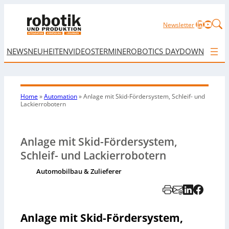
LinkedIn
YouTu
Newsletter
NEWS
NEUHEITEN
VIDEOS
TERMINE
ROBOTICS DAY
DOWNLOAD
Home
»
Automation
»
Anlage mit Skid-Fördersystem, Schleif- und
Lackierrobotern
Anlage mit Skid-Fördersystem,
Schleif- und Lackierrobotern
Automobilbau & Zulieferer
Anlage mit Skid-Fördersystem,