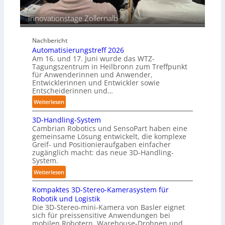
p
s
e
Innovationstage Zollernalb
t
r
ä
C
n
Nachbericht
o
d
Automatisierungstreff 2026
b
i
Am 16. und 17. Juni wurde das WTZ-
o
g
Tagungszentrum in Heilbronn zum Treffpunkt
t
für Anwenderinnen und Anwender,
e
Entwicklerinnen und Entwickler sowie
P
Entscheiderinnen und…
o
:
Weiterlesen
l
A
y
3D-Handling-System
u
m
Cambrian Robotics und SensoPart haben eine
t
e
gemeinsame Lösung entwickelt, die komplexe
o
r
Greif- und Positionieraufgaben einfacher
m
l
zugänglich macht: das neue 3D-Handling-
a
System.
a
t
g
:
Weiterlesen
i
e
3
s
r
Kompaktes 3D-Stereo-Kamerasystem für
D
i
Robotik und Logistik
f
-
e
Die 3D-Stereo-mini-Kamera von Basler eignet
ü
H
sich für preissensitive Anwendungen bei
r
r
a
mobilen Robotern, Warehouse-Drohnen und