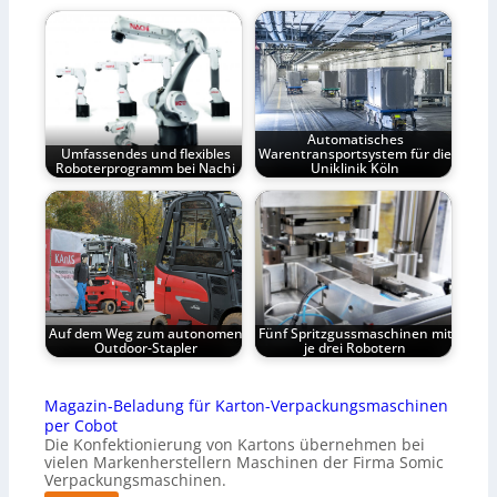
Automatisches
Umfassendes und flexibles
Warentransportsystem für die
Roboterprogramm bei Nachi
Uniklinik Köln
Auf dem Weg zum autonomen
Fünf Spritzgussmaschinen mit
Outdoor-Stapler
je drei Robotern
Magazin-Beladung für Karton-Verpackungsmaschinen
per Cobot
Die Konfektionierung von Kartons übernehmen bei
vielen Markenherstellern Maschinen der Firma Somic
Verpackungsmaschinen.