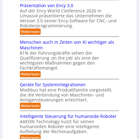
m
s
w
f
Präsentation von Ency 3.0
v
e
e
ü
Auf der Ency World Conference 2026 in
e
i
r
r
Limassol präsentierte das Unternehmen die
r
-
a
g
Version 3.0 seiner Ency-Software für CNC- und
S
R
l
Roboterprogrammierung.
s
t
e
e
a
y
:
Weiterlesen
i
i
t
P
c
s
i
n
r
h
Menschen auch in Zeiten von KI wichtiger als
o
t
ä
r
v
n
Maschinen
e
s
o
e
ä
81% der Führungskräfte sehen die
e
n
m
n
u
Qualifizierung ‚on the job‘ als eine der
n
m
-
f
t
wichtigsten Maßnahmen gegen den
i
m
S
a
ü
l
Fachkräftemangel.
c
e
t
i
r
h
:
Weiterlesen
b
i
t
w
M
R
o
ä
i
e
e
n
Geräte für Systemintegrationen
o
r
i
s
n
v
i
Modibus hat eine Produktfamilie vorgestellt,
b
ß
s
o
I
s
die die Verbindung von Maschinen- und
c
c
o
n
c
S
o
Anlagensteuerungen erleichtert.
h
E
t
h
b
e
O
n
:
Weiterlesen
e
i
o
n
c
G
-
r
t
a
k
y
e
B
Intelligente Steuerung für humanoide Roboter
K
u
3
r
o
u
AAEON Technology nutzt für seinen
c
l
.
ä
d
n
h
humanoiden Roboter eine intelligente
0
t
a
e
i
Aufteilung der Rechenaufgaben.
d
e
n
s
n
f
r
L
:
Weiterlesen
Z