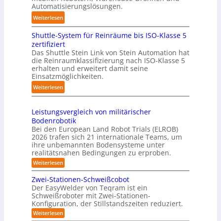
u
T
n
Automatisierungslösungen.
n
a
d
:
Weiterlesen
g
u
l
K
s
c
i
Shuttle-System für Reinräume bis ISO-Klasse 5
o
t
h
n
zertifiziert
m
r
r
g
Das Shuttle Stein Link von Stein Automation hat
p
e
o
die Reinraumklassifizierung nach ISO-Klasse 5
-
a
f
erhalten und erweitert damit seine
b
S
k
Einsatzmöglichkeiten.
f
o
y
t
2
t
:
Weiterlesen
s
e
0
e
S
t
s
2
r
h
e
3
Leistungsvergleich von militärischer
6
u
m
Bodenrobotik
D
t
Bei den European Land Robot Trials (ELROB)
-
t
2026 trafen sich 21 internationale Teams, um
S
l
ihre unbemannten Bodensysteme unter
t
realitätsnahen Bedingungen zu erproben.
e
e
-
:
Weiterlesen
r
L
S
e
e
Zwei-Stationen-Schweißcobot
y
i
o
Der EasyWelder von Teqram ist ein
s
s
Schweißroboter mit Zwei-Stationen-
-
t
t
Konfiguration, der Stillstandszeiten reduziert.
u
K
e
n
:
Weiterlesen
a
g
m
Z