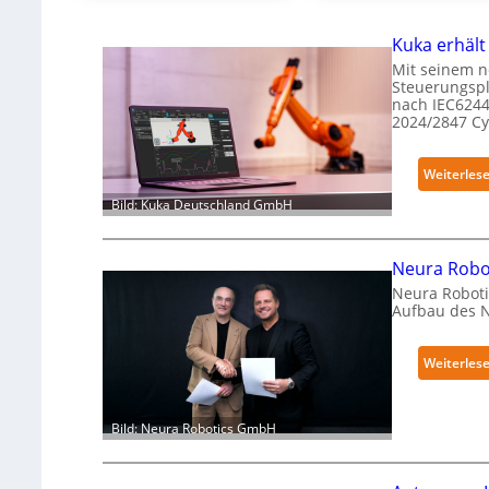
Kuka erhält
Mit seinem n
Steuerungspl
nach IEC6244
2024/2847 C
Weiterles
Bild: Kuka Deutschland GmbH
Neura Robot
Neura Roboti
Aufbau des 
Weiterles
Bild: Neura Robotics GmbH