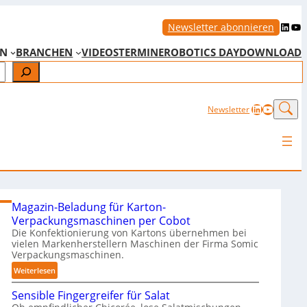
LinkedIn
YouTube
Newsletter abonnieren
EN
BRANCHEN
VIDEOS
TERMINE
ROBOTICS DAY
DOWNLOAD
LinkedIn
YouTub
Newsletter
Magazin-Beladung für Karton-
Verpackungsmaschinen per Cobot
Die Konfektionierung von Kartons übernehmen bei
vielen Markenherstellern Maschinen der Firma Somic
Verpackungsmaschinen.
:
Weiterlesen
M
Sensible Fingergreifer für Salat
a