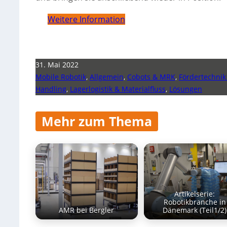
Weitere Information
31. Mai 2022
Mobile Robotik
,
Allgemein
,
Cobots & MRK
,
Fördertechnik
Handling
,
Lagerlogistik & Materialfluss
,
Lösungen
Mehr zum Thema
Artikelserie:
Robotikbranche in
AMR bei Bergler
Dänemark (Teil1/2)