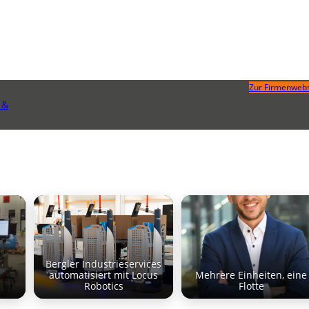
Zur Firmenwebs
 &
Bergler Industrieservices
automatisiert mit Locus
Mehrere Einheiten, eine
Robotics
Flotte