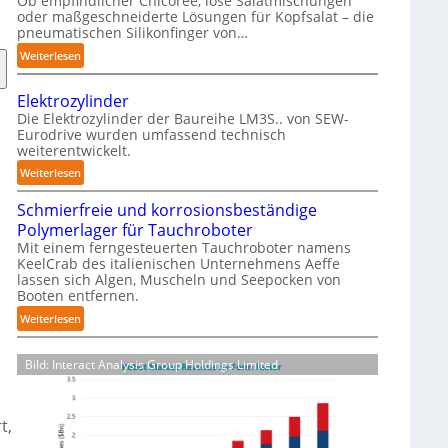
Ob empfindlicher Chicorée, lose Salatmischungen
g
oder maßgeschneiderte Lösungen für Kopfsalat – die
a
pneumatischen Silikonfinger von…
z
:
Weiterlesen
i
S
n
e
-
Elektrozylinder
n
B
Die Elektrozylinder der Baureihe LM3S.. von SEW-
s
Eurodrive wurden umfassend technisch
e
weiterentwickelt.
i
l
b
:
Weiterlesen
a
l
E
d
e
Schmierfreie und korrosionsbeständige
l
u
F
Polymerlager für Tauchroboter
e
n
i
Mit einem ferngesteuerten Tauchroboter namens
k
g
KeelCrab des italienischen Unternehmens Aeffe
n
t
f
lassen sich Algen, Muscheln und Seepocken von
g
r
ü
Booten entfernen.
e
o
r
:
Weiterlesen
r
z
K
S
g
y
a
c
r
l
Bild: Interact Analysis Group Holdings Limited
r
h
e
i
t
m
i
n
o
i
f
d
n
t,
e
e
e
-