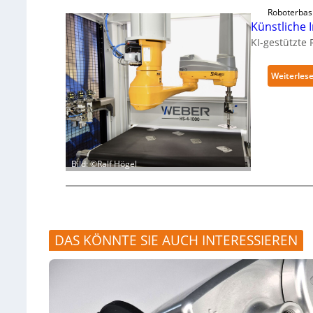
Roboterbas
Künstliche I
KI-gestützte
Weiterles
Bild: ©Ralf Högel
DAS KÖNNTE SIE AUCH INTERESSIEREN