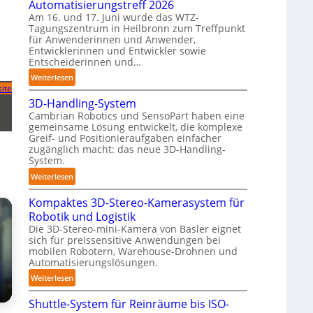
Automatisierungstreff 2026
n
o
Am 16. und 17. Juni wurde das WTZ-
d
b
Tagungszentrum in Heilbronn zum Treffpunkt
i
für Anwenderinnen und Anwender,
o
g
Entwicklerinnen und Entwickler sowie
t
e
Entscheiderinnen und…
P
:
Weiterlesen
o
ite
A
l
3D-Handling-System
u
y
Cambrian Robotics und SensoPart haben eine
t
gemeinsame Lösung entwickelt, die komplexe
m
o
Greif- und Positionieraufgaben einfacher
e
m
zugänglich macht: das neue 3D-Handling-
r
a
System.
l
t
:
Weiterlesen
a
i
3
g
s
Kompaktes 3D-Stereo-Kamerasystem für
D
e
i
Robotik und Logistik
-
r
e
Die 3D-Stereo-mini-Kamera von Basler eignet
H
f
r
sich für preissensitive Anwendungen bei
a
ü
u
mobilen Robotern, Warehouse-Drohnen und
n
r
Automatisierungslösungen.
n
d
T
g
:
Weiterlesen
l
a
s
K
i
u
Shuttle-System für Reinräume bis ISO-
t
o
n
c