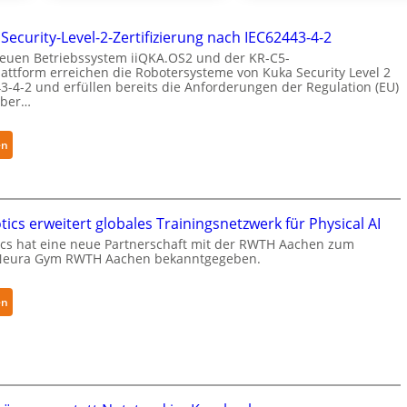
 Security-Level-2-Zertifizierung nach IEC62443-4-2
euen Betriebssystem iiQKA.OS2 und der KR-C5-
attform erreichen die Robotersysteme von Kuka Security Level 2
3-4-2 und erfüllen bereits die Anforderungen der Regulation (EU)
yber…
:
en
K
u
k
a
ics erweitert globales Trainingsnetzwerk für Physical AI
e
cs hat eine neue Partnerschaft mit der RWTH Aachen zum
Neura Gym RWTH Aachen bekanntgegeben.
r
h
ä
:
en
l
N
t
e
S
u
e
r
c
a