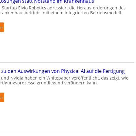
ösungen statt Notstand im Krankenhaus
u
R
 Startup Elvio Robotics adressiert die Herausforderungen des
r
o
ankenhausbetriebs mit einem integrierten Betriebsmodell.
i
b
t
o
y
:
en
t
-
A
i
L
u
c
e
t
s
v
o
e
e
n
r
l
o
w
zu den Auswirkungen von Physical AI auf die Fertigung
-
m
e
und Nvidia haben ein Whitepaper veröffentlicht, das zeigt, wie
2
e
i
Fertigungsprozesse grundlegend verändern kann.
-
L
t
Z
ö
e
:
e
s
en
r
W
r
u
t
h
t
n
g
i
i
g
l
t
f
e
o
e
i
n
b
p
z
s