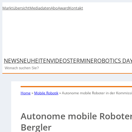
Marktübersicht
Mediadaten
Abo
Award
Kontakt
NEWS
NEUHEITEN
VIDEOS
TERMINE
ROBOTICS DA
Search
Home
»
Mobile Robotik
»
Autonome mobile Roboter in der Kommissi
Autonome mobile Roboter
Bergler