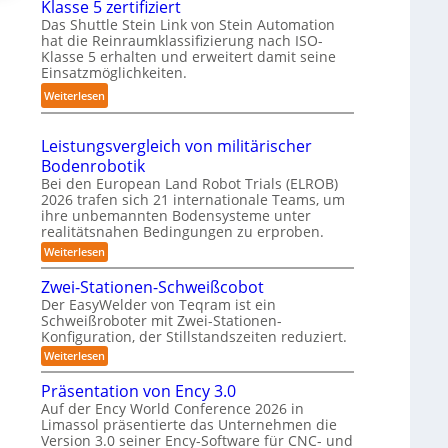
Klasse 5 zertifiziert
r
m
g
h
Das Shuttle Stein Link von Stein Automation
e
p
-
r
hat die Reinraumklassifizierung nach ISO-
f
a
S
Klasse 5 erhalten und erweitert damit seine
o
f
k
y
Einsatzmöglichkeiten.
b
2
t
s
:
o
Weiterlesen
0
e
t
S
t
2
s
e
h
e
6
3
Leistungsvergleich von militärischer
m
u
r
D
Bodenrobotik
t
-
Bei den European Land Robot Trials (ELROB)
t
S
2026 trafen sich 21 internationale Teams, um
l
ihre unbemannten Bodensysteme unter
t
e
realitätsnahen Bedingungen zu erproben.
e
-
:
Weiterlesen
r
L
S
e
e
Zwei-Stationen-Schweißcobot
y
o
i
Der EasyWelder von Teqram ist ein
s
s
-
Schweißroboter mit Zwei-Stationen-
t
t
K
Konfiguration, der Stillstandszeiten reduziert.
u
e
a
n
:
Weiterlesen
m
g
m
Z
s
f
w
e
Präsentation von Ency 3.0
v
e
ü
e
r
Auf der Ency World Conference 2026 in
i
r
r
Limassol präsentierte das Unternehmen die
a
-
g
R
Version 3.0 seiner Ency-Software für CNC- und
S
s
l