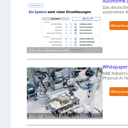
Autonome L
Das deutsche
autonomen Kr
Weiterles
Bild: Elvio Robotics GmbH
Whitepaper 
ABB Robotics 
Physical AI 
Weiterles
Bild: ABB Robotics Deutschland GmbH