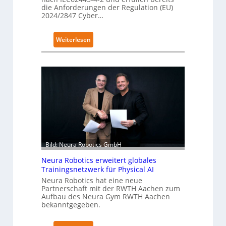
e
die Anforderungen der Regulation (EU)
2024/2847 Cyber…
i
f
e
:
Weiterlesen
r
K
f
u
ü
k
r
a
S
e
a
r
l
h
a
ä
t
l
Bild: Neura Robotics GmbH
t
S
Neura Robotics erweitert globales
e
Trainingsnetzwerk für Physical AI
c
Neura Robotics hat eine neue
u
Partnerschaft mit der RWTH Aachen zum
Aufbau des Neura Gym RWTH Aachen
r
bekanntgegeben.
i
t