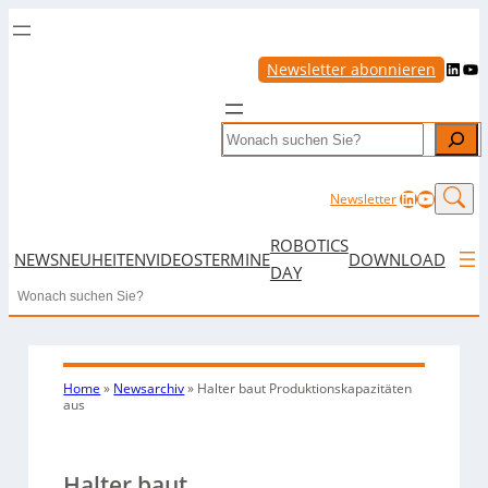
LinkedIn
YouTube
Newsletter abonnieren
Search
LinkedIn
YouTub
Newsletter
ROBOTICS
NEWS
NEUHEITEN
VIDEOS
TERMINE
DOWNLOAD
DAY
Search
Home
»
Newsarchiv
»
Halter baut Produktionskapazitäten
aus
Halter baut