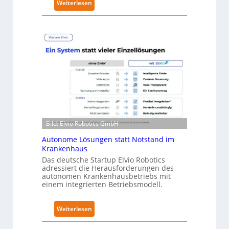
:
Weiterlesen
y
N
-
e
L
u
e
r
v
a
e
R
l
o
-
b
2
o
-
t
Z
i
e
Bild: Elvio Robotics GmbH
c
r
Autonome Lösungen statt Notstand im
s
t
Krankenhaus
e
i
Das deutsche Startup Elvio Robotics
r
f
adressiert die Herausforderungen des
w
autonomen Krankenhausbetriebs mit
i
einem integrierten Betriebsmodell.
e
z
i
i
t
e
:
Weiterlesen
e
r
A
r