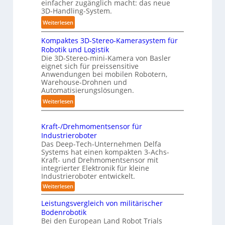
einfacher zugänglich macht: das neue
f
a
3D-Handling-System.
f
t
:
Weiterlesen
p
i
3
u
s
Kompaktes 3D-Stereo-Kamerasystem für
D
n
i
Robotik und Logistik
-
k
e
Die 3D-Stereo-mini-Kamera von Basler
H
t
eignet sich für preissensitive
r
a
f
Anwendungen bei mobilen Robotern,
u
n
Warehouse-Drohnen und
ü
n
d
Automatisierungslösungen.
r
g
l
p
:
Weiterlesen
s
i
r
K
t
n
a
o
r
Kraft-/Drehmomentsensor für
g
x
m
e
Industrieroboter
-
i
p
f
Das Deep-Tech-Unternehmen Delfa
S
s
a
Systems hat einen kompakten 3-Achs-
f
y
n
k
Kraft- und Drehmomentsensor mit
2
s
integrierter Elektronik für kleine
a
t
0
t
Industrieroboter entwickelt.
h
e
2
e
:
Weiterlesen
e
s
6
K
m
A
3
r
Leistungsvergleich von militärischer
u
D
a
Bodenrobotik
f
t
-
Bei den European Land Robot Trials
t
o
S