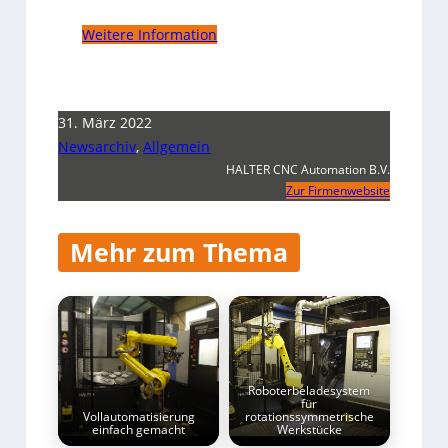
Weitere Information
31. März 2022
Newsarchiv
,
Allgemein
HALTER CNC Automation B.V.
Zur Firmenwebsite
Mehr zum Thema
Roboterbeladesystem
für
Vollautomatisierung
rotationssymmetrische
einfach gemacht
Werkstücke