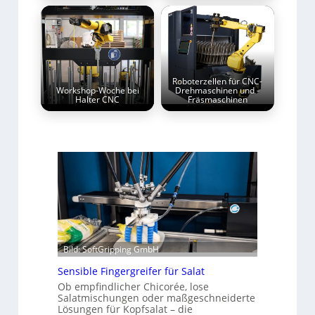
Roboterzellen für CNC-
Workshop-Woche bei
Drehmaschinen und -
Halter CNC
Fräsmaschinen
Bild: SoftGripping GmbH
Sensible Fingergreifer für Salat
Ob empfindlicher Chicorée, lose
Salatmischungen oder maßgeschneiderte
Lösungen für Kopfsalat – die