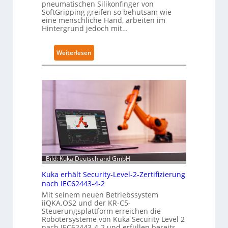
pneumatischen Silikonfinger von
SoftGripping greifen so behutsam wie
eine menschliche Hand, arbeiten im
Hintergrund jedoch mit…
:
Weiterlesen
S
e
n
s
i
b
l
e
F
Bild: Kuka Deutschland GmbH
i
n
Kuka erhält Security-Level-2-Zertifizierung
g
nach IEC62443-4-2
e
Mit seinem neuen Betriebssystem
r
iiQKA.OS2 und der KR-C5-
Steuerungsplattform erreichen die
g
Robotersysteme von Kuka Security Level 2
r
nach IEC62443-4-2 und erfüllen bereits