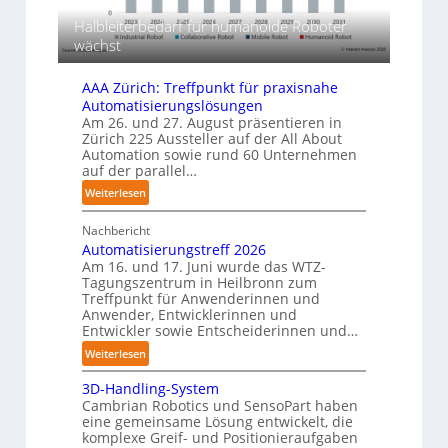
s
F
a
m
Halbleiterbedarf für humanoide Roboter
e
g
a
wächst
r
e
s
r
t
c
AAA Zürich: Treffpunkt für praxisnahe
f
i
h
Automatisierungslösungen
ü
g
i
Am 26. und 27. August präsentieren in
r
u
n
Zürich 225 Aussteller auf der All About
T
n
Automation sowie rund 60 Unternehmen
e
a
auf der parallel…
g
n
u
:
p
Weiterlesen
c
A
e
h
Nachbericht
A
r
r
Automatisierungstreff 2026
A
C
o
Am 16. und 17. Juni wurde das WTZ-
Z
o
b
Tagungszentrum in Heilbronn zum
ü
b
o
Treffpunkt für Anwenderinnen und
r
o
Anwender, Entwicklerinnen und
t
i
t
Entwickler sowie Entscheiderinnen und…
e
c
r
:
Weiterlesen
h
A
:
3D-Handling-System
u
T
Cambrian Robotics und SensoPart haben
t
r
eine gemeinsame Lösung entwickelt, die
o
komplexe Greif- und Positionieraufgaben
e
m