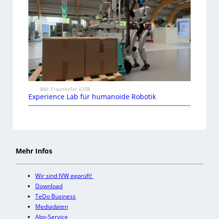
Bild: Fraunhofer IOSB
Experience Lab für humanoide Robotik
Mehr Infos
Wir sind IVW geprüft!
Download
TeDo Business
Mediadaten
Abo-Service