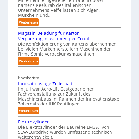
Mit einem ferngesteuerten Tauchroboter
z
namens KeelCrab des italienischen
t
e
Unternehmens Aeffe lassen sich Algen,
w
s
p
Muscheln und…
e
t
a
:
Weiterlesen
r
a
p
S
k
n
e
Magazin-Beladung für Karton-
c
f
d
Verpackungsmaschinen per Cobot
r
h
ü
Die Konfektionierung von Kartons übernehmen
i
z
m
bei vielen Markenherstellern Maschinen der
r
m
i
u
Firma Somic Verpackungsmaschinen.
P
K
e
d
:
Weiterlesen
h
r
r
e
M
y
f
a
n
a
r
s
n
Nachbericht
A
g
e
i
k
Innovationstage Zollernalb
u
a
i
c
Im Juli war Aero-Lift Gastgeber einer
e
z
s
e
Fachveranstaltung zur Zukunft des
a
n
i
w
Maschinenbaus im Rahmen der Innovationstage
u
l
n
h
Zollernalb der IHK Reutlingen.
i
n
A
-
a
r
d
:
Weiterlesen
B
I
u
k
I
k
e
Elektrozylinder
s
o
n
u
l
Die Elektrozylinder der Baureihe LM3S.. von
r
n
n
a
SEW-Eurodrive wurden umfassend technisch
r
o
g
weiterentwickelt.
d