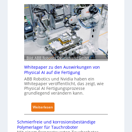
u
u
t
n
t
g
g
o
l
n
n
o
a
o
b
c
m
a
h
e
l
I
L
e
E
ö
s
C
s
Bild: ABB Robotics Deutschland GmbH
T
6
u
Whitepaper zu den Auswirkungen von
r
2
n
Physical AI auf die Fertigung
a
4
g
ABB Robotics und Nvidia haben ein
i
4
e
Whitepaper veröffentlicht, das zeigt, wie
n
3
n
Physical AI Fertigungsprozesse
i
grundlegend verändern kann.
-
s
n
4
t
g
-
a
:
Weiterlesen
s
2
t
W
n
t
h
Schmierfreie und korrosionsbeständige
e
N
i
Polymerlager für Tauchroboter
t
o
t