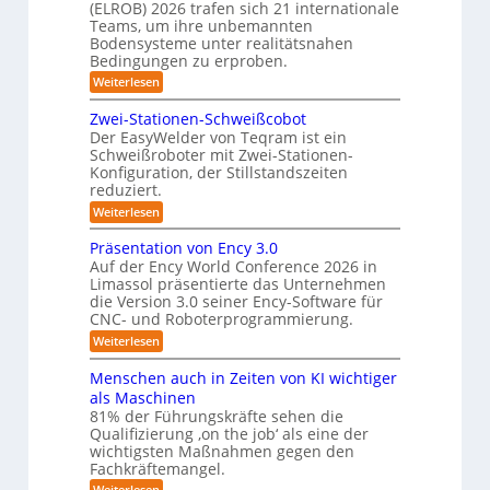
(ELROB) 2026 trafen sich 21 internationale
-
m
t
/
Teams, um ihre unbemannten
D
a
Bodensysteme unter realitätsnahen
e
r
Bedingungen zu erproben.
t
r
e
:
Weiterlesen
i
h
e
L
m
s
o
e
o
Zwei-Stationen-Schweißcobot
i
-
i
m
Der EasyWelder von Teqram ist ein
s
e
e
K
Schweißroboter mit Zwei-Stationen-
t
n
r
a
Konfiguration, der Stillstandszeiten
u
t
u
m
reduziert.
n
s
g
e
n
e
:
Weiterlesen
s
n
Z
g
r
v
s
w
Präsentation von Ency 3.0
s
e
a
o
e
r
Auf der Ency World Conference 2026 in
r
l
s
i
g
f
Limassol präsentierte das Unternehmen
-
ö
y
l
ü
die Version 3.0 seiner Ency-Software für
S
e
s
s
r
CNC- und Roboterprogrammierung.
t
i
I
u
t
a
:
Weiterlesen
c
n
t
n
e
P
h
d
i
r
v
g
u
m
Menschen auch in Zeiten von KI wichtiger
o
ä
o
s
e
n
f
als Maschinen
s
n
t
e
81% der Führungskräfte sehen die
n
ü
e
m
r
n
Qualifizierung ‚on the job‘ als eine der
n
i
i
r
-
t
l
wichtigsten Maßnahmen gegen den
e
S
R
a
i
r
Fachkräftemangel.
c
t
o
t
o
h
:
Weiterlesen