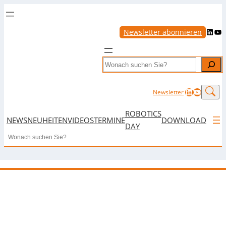
LinkedIn
YouTube
Newsletter abonnieren
Search
LinkedIn
YouTub
Newsletter
ROBOTICS
NEWS
NEUHEITEN
VIDEOS
TERMINE
DOWNLOAD
DAY
Search