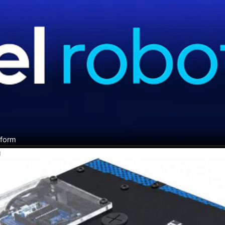
tform
H