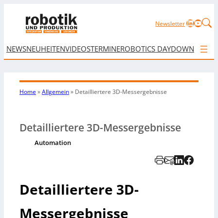
LinkedIn
YouTu
Newsletter
NEWS
NEUHEITEN
VIDEOS
TERMINE
ROBOTICS DAY
DOWNLOAD
Home
»
Allgemein
»
Detailliertere 3D-Messergebnisse
Detailliertere 3D-Messergebnisse
Automation
Detailliertere 3D-
Messergebnisse