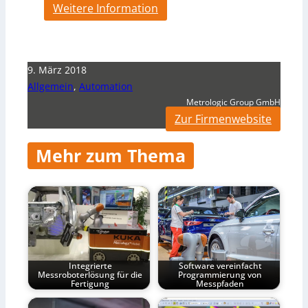
Weitere Information
9. März 2018
Allgemein
,
Automation
Metrologic Group GmbH
Zur Firmenwebsite
Mehr zum Thema
Integrierte
Software vereinfacht
Messroboterlösung für die
Programmierung von
Fertigung
Messpfaden