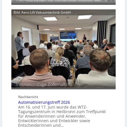
n
a
u
d
t
n
Bild: Aero-Lift Vakuumtechnik GmbH
k
g
o
s
r
m
r
a
o
s
s
c
i
h
o
i
n
n
s
e
b
n
e
p
s
e
Innovationstage Zollernalb
t
r
ä
C
n
Nachbericht
o
d
Automatisierungstreff 2026
b
i
Am 16. und 17. Juni wurde das WTZ-
o
g
Tagungszentrum in Heilbronn zum Treffpunkt
t
für Anwenderinnen und Anwender,
e
Entwicklerinnen und Entwickler sowie
P
Entscheiderinnen und…
o