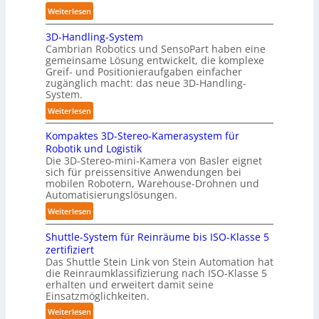
:
Weiterlesen
l
A
y
3D-Handling-System
u
m
Cambrian Robotics und SensoPart haben eine
t
e
gemeinsame Lösung entwickelt, die komplexe
o
r
Greif- und Positionieraufgaben einfacher
m
l
zugänglich macht: das neue 3D-Handling-
a
System.
a
t
g
:
Weiterlesen
i
e
3
s
r
Kompaktes 3D-Stereo-Kamerasystem für
D
i
Robotik und Logistik
f
-
e
Die 3D-Stereo-mini-Kamera von Basler eignet
ü
H
sich für preissensitive Anwendungen bei
r
r
a
mobilen Robotern, Warehouse-Drohnen und
u
T
n
Automatisierungslösungen.
n
a
d
:
Weiterlesen
g
u
l
K
s
c
i
Shuttle-System für Reinräume bis ISO-Klasse 5
o
t
h
n
zertifiziert
m
r
r
g
Das Shuttle Stein Link von Stein Automation hat
p
e
o
die Reinraumklassifizierung nach ISO-Klasse 5
-
a
f
erhalten und erweitert damit seine
b
S
k
Einsatzmöglichkeiten.
f
o
y
t
2
t
:
Weiterlesen
s
e