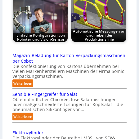
Automatische Messungen an
Einfache Konfiguration von
und neben der
Roboter und Vision-Sensor
Produktionslinie
Magazin-Beladung für Karton-Verpackungsmaschinen
per Cobot
Die Konfektionierung von Kartons übernehmen bei
vielen Markenherstellern Maschinen der Firma Somic
Verpackungsmaschinen.
:
Weiterlesen
M
Sensible Fingergreifer für Salat
a
Ob empfindlicher Chicorée, lose Salatmischungen
g
oder maßgeschneiderte Lösungen für Kopfsalat – die
a
pneumatischen Silikonfinger von…
z
:
Weiterlesen
i
S
n
e
-
Elektrozylinder
n
B
Die Elektrozylinder der Baureihe LM3S.. von SEW-