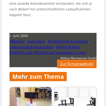
eine autarke Antriebseinheit entstanden, die sich je
nach Bedarf mit unterschiedlichen Lastaufnahmen
koppeln lässt.
1. Juni 2026
Allgemein
,
Automation
,
Fördertechnik & Handling
,
Lagerlogistik & Materialfluss
,
Mobile Robotik
ROBOTIK UND PRODUKTION Newsletter 21 2026
Melkus Mechatronic GmbH
Zur Firmenwebsite
Mehr zum Thema