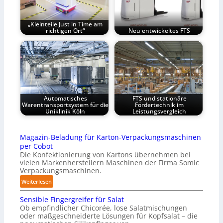
„Kleinteile Just in Time am
richtigen Ort“
Neu entwickeltes FTS
Automatisches
FTS und stationäre
Warentransportsystem für die
Fördertechnik im
Uniklinik Köln
Leistungsvergleich
Magazin-Beladung für Karton-Verpackungsmaschinen
per Cobot
Die Konfektionierung von Kartons übernehmen bei
vielen Markenherstellern Maschinen der Firma Somic
Verpackungsmaschinen.
:
Weiterlesen
M
Sensible Fingergreifer für Salat
a
Ob empfindlicher Chicorée, lose Salatmischungen
g
oder maßgeschneiderte Lösungen für Kopfsalat – die
a