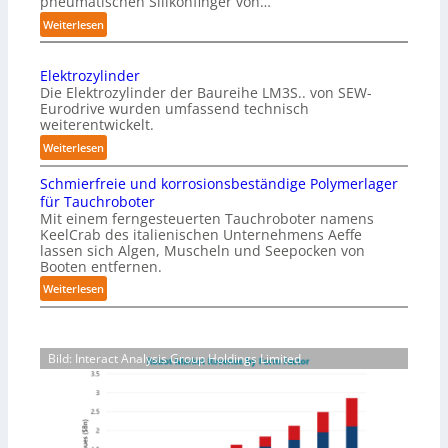
pneumatischen Silikonfinger von…
z
:
Weiterlesen
i
S
n
e
-
Elektrozylinder
n
B
Die Elektrozylinder der Baureihe LM3S.. von SEW-
s
e
Eurodrive wurden umfassend technisch
i
weiterentwickelt.
l
b
a
:
Weiterlesen
l
d
E
e
Schmierfreie und korrosionsbeständige Polymerlager
u
l
F
für Tauchroboter
n
e
i
Mit einem ferngesteuerten Tauchroboter namens
g
k
n
KeelCrab des italienischen Unternehmens Aeffe
f
t
lassen sich Algen, Muscheln und Seepocken von
g
ü
r
Booten entfernen.
e
r
o
:
Weiterlesen
r
K
z
S
g
a
y
c
r
r
l
h
e
t
i
Bild: Interact Analysis Group Holdings Limited
m
i
o
n
i
f
n
d
e
e
-
e
r
r
V
r
f
f
e