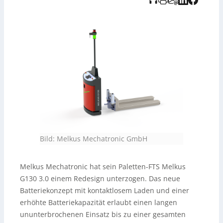
Zudem trennt ein neues Antriebskonzept
Antriebseinheit und Lastaufnahme: Vier rautenförmig
angeordnete Drehschemel mit radindividueller
Software-Ansteuerung sichern auch unter hoher Last
volle Beweglichkeit und hohe Geschwindigkeit; die
Lastaufnahme selbst läuft auf hochwertigen Rollen und
lässt sich je nach Bedarf mit der autarken
Antriebseinheit kombinieren.
Bild: Melkus Mechatronic GmbH
Melkus Mechatronic hat sein Paletten-FTS Melkus
G130 3.0 einem Redesign unterzogen. Das neue
Batteriekonzept mit kontaktlosem Laden und einer
erhöhte Batteriekapazität erlaubt einen langen
ununterbrochenen Einsatz bis zu einer gesamten