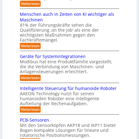
a
y
:
Weiterlesen
i
i
t
P
c
s
i
n
r
h
Menschen auch in Zeiten von KI wichtiger als
o
t
ä
r
v
n
Maschinen
e
s
o
e
ä
81% der Führungskräfte sehen die
e
n
m
n
u
Qualifizierung ‚on the job‘ als eine der
n
m
-
f
t
wichtigsten Maßnahmen gegen den
i
m
S
a
ü
l
Fachkräftemangel.
c
e
t
i
r
h
:
Weiterlesen
b
i
t
w
M
R
o
ä
i
e
e
n
Geräte für Systemintegrationen
o
r
i
s
n
v
i
Modibus hat eine Produktfamilie vorgestellt,
b
ß
s
o
I
s
die die Verbindung von Maschinen- und
c
c
o
n
c
S
o
Anlagensteuerungen erleichtert.
h
E
t
h
b
e
O
n
:
Weiterlesen
e
i
o
n
c
G
-
r
t
a
k
y
e
B
Intelligente Steuerung für humanoide Roboter
K
u
3
r
o
u
AAEON Technology nutzt für seinen
c
l
.
ä
d
n
h
humanoiden Roboter eine intelligente
0
t
a
e
i
Aufteilung der Rechenaufgaben.
d
e
n
s
n
f
r
L
:
Weiterlesen
Z
s
ü
o
I
o
e
r
b
e
n
PCB-Sensoren
i
g
S
o
t
5
t
Mit den Sensorköpfen AKP18 und IKP11 bietet
y
t
e
i
e
z
s
Bogen kompakte Lösungen für lineare und
i
l
n
s
t
rotatorische Positionsmessungen.
k
e
l
v
e
t