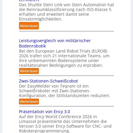
m
r
r
g
Das Shuttle Stein Link von Stein Automation hat
p
e
o
die Reinraumklassifizierung nach ISO-Klasse 5
-
a
f
erhalten und erweitert damit seine
b
S
k
Einsatzmöglichkeiten.
f
o
y
t
2
t
:
Weiterlesen
s
e
0
e
S
t
s
2
r
h
e
3
Leistungsvergleich von militärischer
6
u
m
Bodenrobotik
D
t
Bei den European Land Robot Trials (ELROB)
-
t
2026 trafen sich 21 internationale Teams, um
S
l
ihre unbemannten Bodensysteme unter
t
realitätsnahen Bedingungen zu erproben.
e
e
-
:
Weiterlesen
r
L
S
e
e
Zwei-Stationen-Schweißcobot
y
i
o
Der EasyWelder von Teqram ist ein
s
s
Schweißroboter mit Zwei-Stationen-
-
t
t
Konfiguration, der Stillstandszeiten reduziert.
u
K
e
n
:
Weiterlesen
a
g
m
Z
m
s
w
f
Präsentation von Ency 3.0
v
e
e
ü
Auf der Ency World Conference 2026 in
e
i
r
r
Limassol präsentierte das Unternehmen die
r
-
a
g
Version 3.0 seiner Ency-Software für CNC- und
S
R
l
Roboterprogrammierung.
s
t
e
e