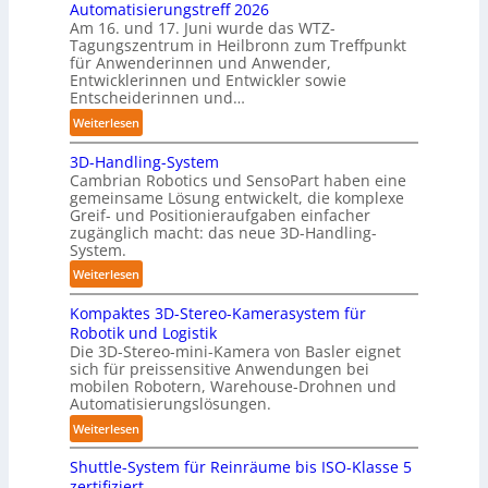
Automatisierungstreff 2026
b
i
Am 16. und 17. Juni wurde das WTZ-
o
g
Tagungszentrum in Heilbronn zum Treffpunkt
t
für Anwenderinnen und Anwender,
e
Entwicklerinnen und Entwickler sowie
P
Entscheiderinnen und…
o
:
Weiterlesen
l
A
y
3D-Handling-System
u
m
Cambrian Robotics und SensoPart haben eine
t
e
gemeinsame Lösung entwickelt, die komplexe
o
r
Greif- und Positionieraufgaben einfacher
m
l
zugänglich macht: das neue 3D-Handling-
a
System.
a
t
g
:
Weiterlesen
i
e
3
s
r
Kompaktes 3D-Stereo-Kamerasystem für
D
i
Robotik und Logistik
f
-
e
Die 3D-Stereo-mini-Kamera von Basler eignet
ü
H
sich für preissensitive Anwendungen bei
r
r
a
mobilen Robotern, Warehouse-Drohnen und
u
T
n
Automatisierungslösungen.
n
a
d
:
Weiterlesen
g
u
l
K
s
c
i
Shuttle-System für Reinräume bis ISO-Klasse 5
o
t
h
n
zertifiziert