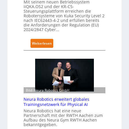
Mit seinem neuen Betriebssystem
iiQKA.OS2 und der KR-C5-
Steuerungsplattform erreichen die
Robotersysteme von Kuka Security Level 2
nach IEC62443-4-2 und erfüllen bereits
die Anforderungen der Regulation (EU)
2024/2847 Cyber…
:
Weiterlesen
K
u
k
a
e
r
h
Bild: Neura Robotics GmbH
ä
l
Neura Robotics erweitert globales
t
Trainingsnetzwerk für Physical AI
S
Neura Robotics hat eine neue
Partnerschaft mit der RWTH Aachen zum
e
Aufbau des Neura Gym RWTH Aachen
c
bekanntgegeben.
u