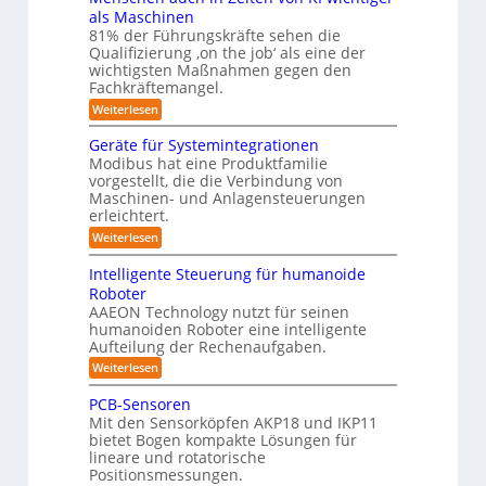
ä
o
f
n
als Maschinen
u
s
n
e
ü
81% der Führungskräfte sehen die
m
e
m
n
r
Qualifizierung ‚on the job‘ als eine der
n
i
e
-
t
l
wichtigsten Maßnahmen gegen den
R
S
b
a
i
Fachkräftemangel.
c
o
t
i
t
h
:
Weiterlesen
i
b
ä
s
w
M
o
r
o
e
e
I
n
Geräte für Systemintegrationen
i
i
n
t
v
s
S
Modibus hat eine Produktfamilie
ß
s
o
c
i
vorgestellt, die die Verbindung von
O
c
c
n
h
k
o
Maschinen- und Anlagensteuerungen
h
-
E
e
b
erleichtert.
e
u
n
r
K
o
n
c
B
n
:
Weiterlesen
t
l
a
y
o
G
d
u
a
3
d
e
Intelligente Steuerung für humanoide
c
L
.
e
r
s
h
Roboter
0
n
ä
o
s
i
AAEON Technology nutzt für seinen
r
t
g
n
e
o
humanoiden Roboter eine intelligente
e
Z
i
b
f
Aufteilung der Rechenaufgaben.
5
e
o
ü
s
z
i
:
Weiterlesen
t
r
t
t
I
e
i
S
e
n
i
k
PCB-Sensoren
y
r
n
t
s
Mit den Sensorköpfen AKP18 und IKP11
k
v
t
e
t
bietet Bogen kompakte Lösungen für
o
l
i
e
lineare und rotatorische
n
l
m
f
K
Positionsmessungen.
i
i