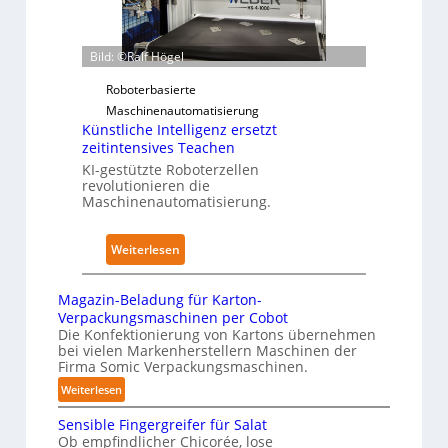
2
p
s
t
e
t
z
r
a
Bild: ©Ralf Högel
w
z
n
e
u
Roboterbasierte
d
r
d
Maschinenautomatisierung
i
k
Künstliche Intelligenz ersetzt
e
m
f
zeitintensives Teachen
n
K
ü
KI-gestützte Roboterzellen
A
r
revolutionieren die
r
u
a
Maschinenautomatisierung.
P
s
n
h
w
k
:
y
Weiterlesen
i
e
K
s
r
n
ü
i
Magazin-Beladung für Karton-
k
h
n
c
Verpackungsmaschinen per Cobot
u
a
s
a
Die Konfektionierung von Kartons übernehmen
n
u
bei vielen Markenherstellern Maschinen der
t
l
g
Firma Somic Verpackungsmaschinen.
s
l
A
e
:
Weiterlesen
i
I
n
M
c
Sensible Fingergreifer für Salat
v
a
h
Ob empfindlicher Chicorée, lose
o
g