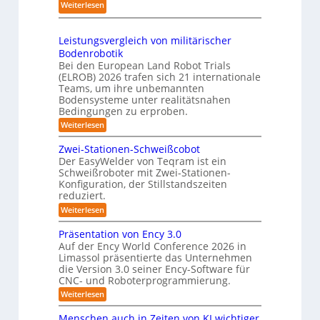
e
:
Weiterlesen
2
c
e
s
S
6
h
m
3
h
r
Leistungsvergleich von militärischer
D
u
o
Bodenrobotik
-
t
b
Bei den European Land Robot Trials
S
t
(ELROB) 2026 trafen sich 21 internationale
o
t
l
Teams, um ihre unbemannten
t
e
Bodensysteme unter realitätsnahen
e
e
r
Bedingungen zu erproben.
-
r
e
:
Weiterlesen
S
L
o
y
e
Zwei-Stationen-Schweißcobot
-
s
i
Der EasyWelder von Teqram ist ein
K
s
t
Schweißroboter mit Zwei-Stationen-
t
a
e
Konfiguration, der Stillstandszeiten
u
m
m
reduziert.
n
e
g
f
:
Weiterlesen
s
r
Z
ü
v
w
a
Präsentation von Ency 3.0
e
r
e
r
Auf der Ency World Conference 2026 in
s
R
i
g
Limassol präsentierte das Unternehmen
y
-
e
l
die Version 3.0 seiner Ency-Software für
S
s
e
i
CNC- und Roboterprogrammierung.
t
i
t
a
n
:
Weiterlesen
c
e
t
r
P
h
i
m
r
v
ä
Menschen auch in Zeiten von KI wichtiger
o