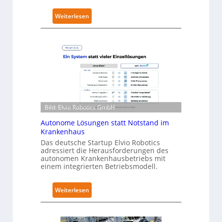
r
:
Weiterlesen
i
N
t
e
y
u
-
r
L
a
e
R
v
o
e
b
l
Bild: Elvio Robotics GmbH
o
-
t
Autonome Lösungen statt Notstand im
2
i
Krankenhaus
-
c
Das deutsche Startup Elvio Robotics
Z
adressiert die Herausforderungen des
s
e
autonomen Krankenhausbetriebs mit
e
r
einem integrierten Betriebsmodell.
r
t
w
i
:
Weiterlesen
e
f
A
i
i
u
t
z
t