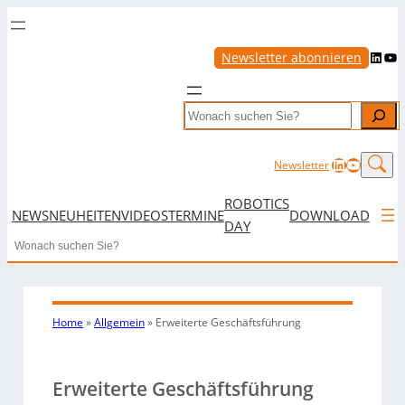
LinkedIn
YouTube
Newsletter abonnieren
Search
LinkedIn
YouTub
Newsletter
ROBOTICS
NEWS
NEUHEITEN
VIDEOS
TERMINE
DOWNLOAD
DAY
Search
Home
»
Allgemein
»
Erweiterte Geschäftsführung
Erweiterte Geschäftsführung