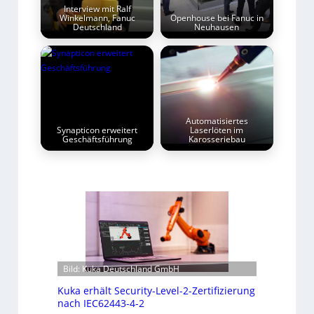
Interview mit Ralf
Winkelmann, Fanuc
Openhouse bei Fanuc in
Deutschland
Neuhausen
Automatisiertes
Synapticon erweitert
Laserlöten im
Geschäftsführung
Karosseriebau
Bild: Kuka Deutschland GmbH
Kuka erhält Security-Level-2-Zertifizierung
nach IEC62443-4-2