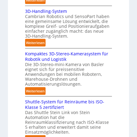
Weiterlesen
ä
o
A
n
b
3D-Handling-System
u
d
Cambrian Robotics und SensoPart haben
o
t
i
eine gemeinsame Lösung entwickelt, die
t
o
g
komplexe Greif- und Positionieraufgaben
m
e
einfacher zugänglich macht: das neue
a
3D-Handling-System.
P
t
o
:
Weiterlesen
i
l
3
s
y
Kompaktes 3D-Stereo-Kamerasystem für
D
i
Robotik und Logistik
m
-
e
Die 3D-Stereo-mini-Kamera von Basler
e
H
eignet sich für preissensitive
r
r
a
Anwendungen bei mobilen Robotern,
u
l
n
Warehouse-Drohnen und
n
a
d
Automatisierungslösungen.
g
g
l
:
Weiterlesen
s
e
i
K
t
r
n
Shuttle-System für Reinräume bis ISO-
o
r
f
g
Klasse 5 zertifiziert
m
e
ü
Das Shuttle Stein Link von Stein
-
p
f
Automation hat die
r
S
a
Reinraumklassifizierung nach ISO-Klasse
f
T
y
k
5 erhalten und erweitert damit seine
2
a
s
t
Einsatzmöglichkeiten.
0
u
t