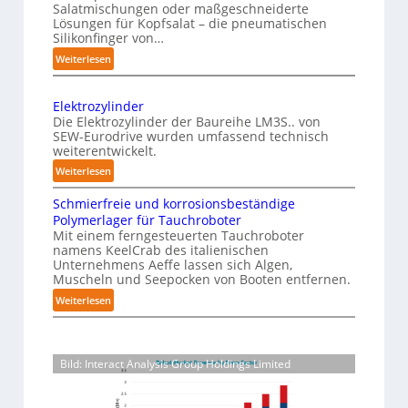
Salatmischungen oder maßgeschneiderte
e
a
n
Lösungen für Kopfsalat – die pneumatischen
I
z
P
Silikonfinger von…
n
i
h
:
Weiterlesen
t
n
y
S
-
e
e
s
B
Elektrozylinder
l
n
i
e
Die Elektrozylinder der Baureihe LM3S.. von
l
s
c
SEW-Eurodrive wurden umfassend technisch
l
i
i
weiterentwickelt.
a
a
b
g
l
:
d
Weiterlesen
l
e
E
u
A
e
n
Schmierfreie und korrosionsbeständige
l
n
I
F
Polymerlager für Tauchroboter
z
e
g
a
i
Mit einem ferngesteuerten Tauchroboter
e
k
f
u
n
namens KeelCrab des italienischen
t
ü
r
Unternehmens Aeffe lassen sich Algen,
f
g
r
r
s
Muscheln und Seepocken von Booten entfernen.
e
d
o
K
e
:
Weiterlesen
r
i
z
a
t
S
g
e
y
r
c
z
r
F
l
t
h
e
t
e
i
o
Bild: Interact Analysis Group Holdings Limited
m
i
z
n
n
r
i
f
e
d
-
t
e
e