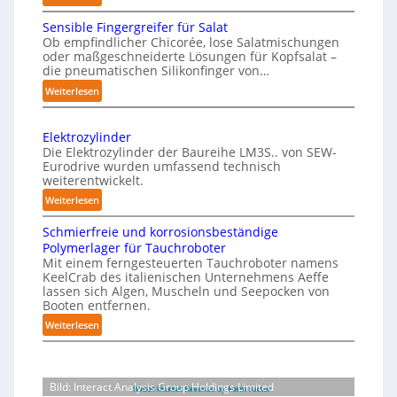
i
o
M
c
n
Sensible Fingergreifer für Salat
a
h
P
Ob empfindlicher Chicorée, lose Salatmischungen
g
oder maßgeschneiderte Lösungen für Kopfsalat –
e
h
a
die pneumatischen Silikonfinger von…
I
y
z
:
Weiterlesen
n
i
s
S
t
n
i
e
-
e
c
Elektrozylinder
n
B
l
Die Elektrozylinder der Baureihe LM3S.. von SEW-
a
s
e
Eurodrive wurden umfassend technisch
l
l
i
weiterentwickelt.
l
i
A
b
a
:
Weiterlesen
g
l
I
d
E
e
e
a
Schmierfreie und korrosionsbeständige
u
l
F
n
u
Polymerlager für Tauchroboter
n
e
i
z
Mit einem ferngesteuerten Tauchroboter namens
f
g
k
n
KeelCrab des italienischen Unternehmens Aeffe
e
f
d
t
lassen sich Algen, Muscheln und Seepocken von
g
ü
r
r
i
Booten entfernen.
e
r
s
o
e
:
Weiterlesen
r
K
z
e
F
S
g
a
y
t
e
c
r
r
l
z
h
r
e
t
i
Bild: Interact Analysis Group Holdings Limited
t
m
i
t