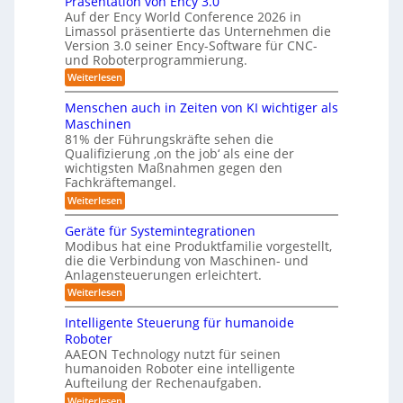
Präsentation von Ency 3.0
e
e
r
r
Auf der Ency World Conference 2026 in
r
i
a
g
Limassol präsentierte das Unternehmen die
-
R
l
Version 3.0 seiner Ency-Software für CNC-
s
S
e
e
und Roboterprogrammierung.
t
y
i
i
a
:
Weiterlesen
c
s
t
n
P
h
t
i
r
r
v
Menschen auch in Zeiten von KI wichtiger als
o
e
ä
o
ä
n
Maschinen
s
n
m
e
u
81% der Führungskräfte sehen die
e
m
f
n
Qualifizierung ‚on the job‘ als eine der
n
i
m
-
ü
t
l
wichtigsten Maßnahmen gegen den
e
S
a
i
r
Fachkräftemangel.
c
b
t
t
h
R
:
Weiterlesen
i
ä
i
w
M
o
o
r
e
s
e
n
Geräte für Systemintegrationen
i
b
i
n
I
v
s
Modibus hat eine Produktfamilie vorgestellt,
ß
o
s
o
c
S
die die Verbindung von Maschinen- und
c
c
n
t
h
o
Anlagensteuerungen erleichtert.
O
h
E
e
i
b
e
-
n
:
r
Weiterlesen
o
n
k
c
G
B
K
t
a
y
e
o
u
Intelligente Steuerung für humanoide
l
u
3
r
d
n
Roboter
c
.
ä
a
e
h
d
AAEON Technology nutzt für seinen
0
t
n
s
i
humanoiden Roboter eine intelligente
e
r
L
n
s
f
o
Aufteilung der Rechenaufgaben.
o
Z
ü
b
e
:
Weiterlesen
e
g