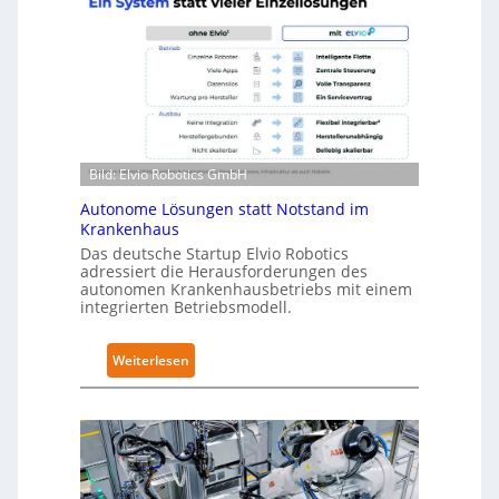
a
e
R
l
o
-
b
2
o
-
t
Z
i
e
Bild: Elvio Robotics GmbH
c
r
s
t
Autonome Lösungen statt Notstand im
e
Krankenhaus
i
r
Das deutsche Startup Elvio Robotics
f
w
adressiert die Herausforderungen des
i
autonomen Krankenhausbetriebs mit einem
e
z
integrierten Betriebsmodell.
i
i
t
e
:
Weiterlesen
e
r
A
r
u
u
t
n
t
g
g
o
l
n
n
o
a