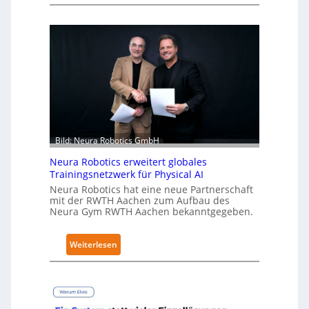
K
u
k
a
e
r
h
ä
l
t
Bild: Neura Robotics GmbH
S
Neura Robotics erweitert globales
e
Trainingsnetzwerk für Physical AI
c
Neura Robotics hat eine neue Partnerschaft
u
mit der RWTH Aachen zum Aufbau des
r
Neura Gym RWTH Aachen bekanntgegeben.
i
t
:
Weiterlesen
y
N
-
e
L
u
e
r
v