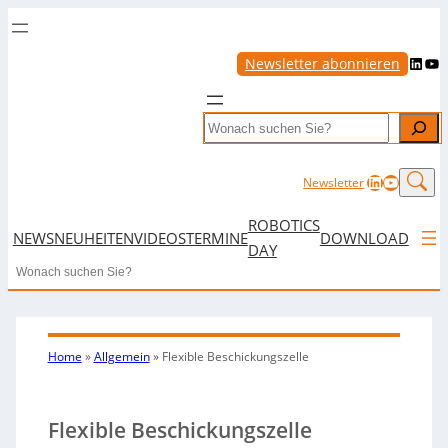
LinkedIn
YouTube
Newsletter abonnieren
Search
LinkedIn
YouTub
Newsletter
ROBOTICS
NEWS
NEUHEITEN
VIDEOS
TERMINE
DOWNLOAD
DAY
Search
Home
»
Allgemein
»
Flexible Beschickungszelle
Flexible Beschickungszelle