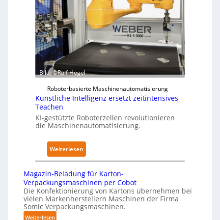
p
n
f
e
d
ü
r
i
r
z
m
P
u
K
h
d
r
y
e
a
s
Bild: ©Ralf Högel
n
n
i
A
Roboterbasierte Maschinenautomatisierung
k
c
Künstliche Intelligenz ersetzt zeitintensives
u
e
a
Teachen
s
n
l
KI-gestützte Roboterzellen revolutionieren
w
h
A
die Maschinenautomatisierung.
i
a
I
r
u
:
Weiterlesen
k
s
K
u
ü
n
Magazin-Beladung für Karton-
n
g
Verpackungsmaschinen per Cobot
s
Die Konfektionierung von Kartons übernehmen bei
e
vielen Markenherstellern Maschinen der Firma
t
n
Somic Verpackungsmaschinen.
l
v
:
Weiterlesen