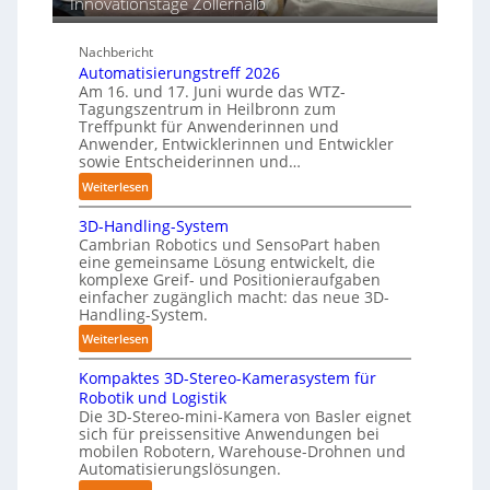
Innovationstage Zollernalb
s
e
t
r
ä
Nachbericht
C
n
Automatisierungstreff 2026
o
d
Am 16. und 17. Juni wurde das WTZ-
b
i
Tagungszentrum in Heilbronn zum
o
Treffpunkt für Anwenderinnen und
g
t
Anwender, Entwicklerinnen und Entwickler
e
sowie Entscheiderinnen und…
P
:
Weiterlesen
o
A
l
3D-Handling-System
u
y
Cambrian Robotics und SensoPart haben
t
m
eine gemeinsame Lösung entwickelt, die
o
e
komplexe Greif- und Positionieraufgaben
m
r
einfacher zugänglich macht: das neue 3D-
a
Handling-System.
l
t
a
:
Weiterlesen
i
g
3
s
Kompaktes 3D-Stereo-Kamerasystem für
e
D
i
Robotik und Logistik
r
-
e
Die 3D-Stereo-mini-Kamera von Basler eignet
f
H
sich für preissensitive Anwendungen bei
r
ü
a
mobilen Robotern, Warehouse-Drohnen und
u
r
n
Automatisierungslösungen.
n
T
d