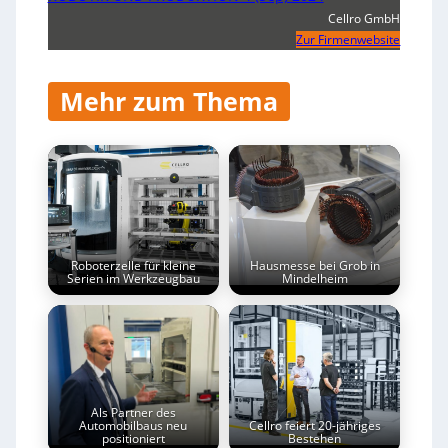
Cellro GmbH
Zur Firmenwebsite
Mehr zum Thema
Roboterzelle für kleine
Hausmesse bei Grob in
Serien im Werkzeugbau
Mindelheim
Als Partner des
Automobilbaus neu
Cellro feiert 20-jähriges
positioniert
Bestehen