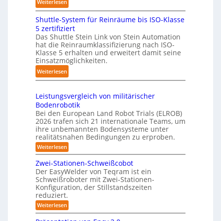
:
Weiterlesen
g
a
l
K
s
u
i
Shuttle-System für Reinräume bis ISO-Klasse
o
t
c
n
5 zertifiziert
m
r
h
g
Das Shuttle Stein Link von Stein Automation
p
e
r
hat die Reinraumklassifizierung nach ISO-
-
a
f
Klasse 5 erhalten und erweitert damit seine
o
S
k
Einsatzmöglichkeiten.
f
b
y
t
2
o
:
Weiterlesen
s
e
0
t
S
t
s
2
e
h
e
3
Leistungsvergleich von militärischer
6
r
u
m
Bodenrobotik
D
t
Bei den European Land Robot Trials (ELROB)
-
t
2026 trafen sich 21 internationale Teams, um
S
l
ihre unbemannten Bodensysteme unter
t
realitätsnahen Bedingungen zu erproben.
e
e
-
:
Weiterlesen
r
L
S
e
e
Zwei-Stationen-Schweißcobot
y
i
o
Der EasyWelder von Teqram ist ein
s
s
Schweißroboter mit Zwei-Stationen-
-
t
t
Konfiguration, der Stillstandszeiten
u
K
e
reduziert.
n
a
g
m
:
Weiterlesen
m
s
Z
f
v
e
w
ü