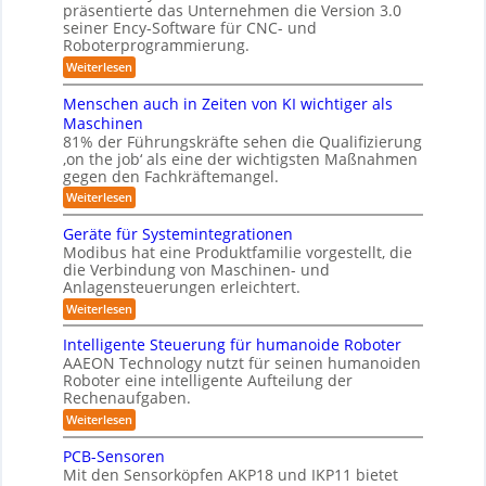
r
r
präsentierte das Unternehmen die Version 3.0
r
-
a
g
seiner Ency-Software für CNC- und
S
R
l
Roboterprogrammierung.
s
t
e
e
a
y
:
Weiterlesen
i
i
t
P
c
s
i
n
r
h
Menschen auch in Zeiten von KI wichtiger als
o
t
ä
r
v
n
Maschinen
e
s
o
e
ä
81% der Führungskräfte sehen die Qualifizierung
e
n
m
n
u
‚on the job‘ als eine der wichtigsten Maßnahmen
n
m
-
f
t
gegen den Fachkräftemangel.
i
m
S
a
ü
l
c
:
e
Weiterlesen
t
i
r
h
M
b
i
t
w
e
R
Geräte für Systemintegrationen
o
ä
i
e
n
n
o
Modibus hat eine Produktfamilie vorgestellt, die
r
i
s
s
v
i
die Verbindung von Maschinen- und
b
ß
c
o
I
s
Anlagensteuerungen erleichtert.
c
h
o
n
c
S
o
e
:
Weiterlesen
E
t
h
b
n
O
G
n
e
i
o
a
e
c
-
r
Intelligente Steuerung für humanoide Roboter
t
u
k
r
y
B
AAEON Technology nutzt für seinen humanoiden
K
c
ä
3
o
u
h
Roboter eine intelligente Aufteilung der
l
t
.
d
i
n
Rechenaufgaben.
e
0
a
e
n
f
d
:
n
Weiterlesen
s
Z
ü
I
r
L
e
r
s
n
o
PCB-Sensoren
i
o
S
t
b
e
t
Mit den Sensorköpfen AKP18 und IKP11 bietet
y
g
e
o
e
5