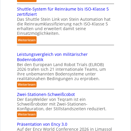
c
l
K
s
h
i
Shuttle-System für Reinräume bis ISO-Klasse 5
o
t
r
n
zertifiziert
m
r
o
g
Das Shuttle Stein Link von Stein Automation hat
p
e
die Reinraumklassifizierung nach ISO-Klasse 5
b
-
a
f
erhalten und erweitert damit seine
o
S
k
Einsatzmöglichkeiten.
f
t
y
t
2
:
Weiterlesen
e
s
e
0
S
r
t
s
2
h
e
3
Leistungsvergleich von militärischer
6
u
m
Bodenrobotik
D
t
Bei den European Land Robot Trials (ELROB)
-
t
2026 trafen sich 21 internationale Teams, um
S
l
ihre unbemannten Bodensysteme unter
t
realitätsnahen Bedingungen zu erproben.
e
e
-
:
Weiterlesen
r
L
S
e
e
Zwei-Stationen-Schweißcobot
y
i
o
Der EasyWelder von Teqram ist ein
s
s
Schweißroboter mit Zwei-Stationen-
-
t
t
Konfiguration, der Stillstandszeiten reduziert.
u
K
e
n
:
Weiterlesen
a
g
m
Z
m
s
w
f
Präsentation von Ency 3.0
v
e
e
ü
Auf der Ency World Conference 2026 in Limassol
e
i