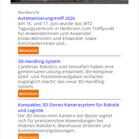
C
n
o
d
Nachbericht
b
i
Automatisierungstreff 2026
o
g
Am 16. und 17. Juni wurde das WTZ-
t
Tagungszentrum in Heilbronn zum Treffpunkt
e
für Anwenderinnen und Anwender,
P
Entwicklerinnen und Entwickler sowie
o
Entscheiderinnen und…
l
:
Weiterlesen
y
A
m
3D-Handling-System
u
e
Cambrian Robotics und SensoPart haben eine
t
r
gemeinsame Lösung entwickelt, die komplexe
o
l
Greif- und Positionieraufgaben einfacher
m
zugänglich macht: das neue 3D-Handling-
a
a
System.
g
t
e
:
Weiterlesen
i
r
3
s
Kompaktes 3D-Stereo-Kamerasystem für Robotik
f
D
i
und Logistik
ü
-
e
Die 3D-Stereo-mini-Kamera von Basler eignet
r
H
sich für preissensitive Anwendungen bei
r
T
a
mobilen Robotern, Warehouse-Drohnen und
u
a
n
Automatisierungslösungen.
n
u
d
:
Weiterlesen
g