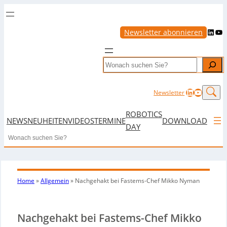
LinkedIn
YouTube
Newsletter abonnieren
Search
LinkedIn
YouTub
Newsletter
ROBOTICS
NEWS
NEUHEITEN
VIDEOS
TERMINE
DOWNLOAD
DAY
Search
Home
»
Allgemein
»
Nachgehakt bei Fastems-Chef Mikko Nyman
Nachgehakt bei Fastems-Chef Mikko