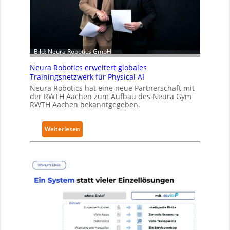
h
ä
l
t
S
Bild: Neura Robotics GmbH
e
Neura Robotics erweitert globales
c
Trainingsnetzwerk für Physical AI
u
Neura Robotics hat eine neue Partnerschaft mit
r
der RWTH Aachen zum Aufbau des Neura Gym
i
RWTH Aachen bekanntgegeben.
t
y
:
Weiterlesen
-
N
L
e
e
u
v
r
e
a
l
R
-
o
2
b
-
o