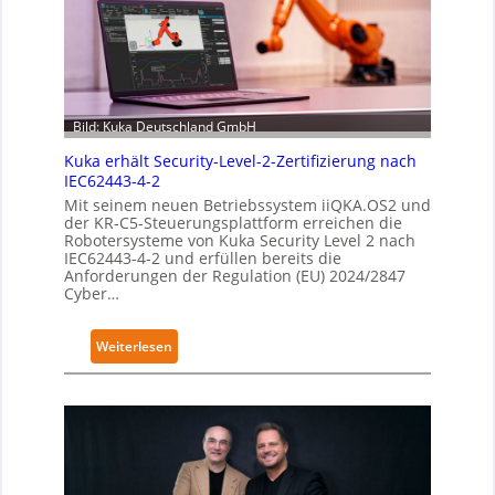
Bild: Kuka Deutschland GmbH
Kuka erhält Security-Level-2-Zertifizierung nach
IEC62443-4-2
Mit seinem neuen Betriebssystem iiQKA.OS2 und
der KR-C5-Steuerungsplattform erreichen die
Robotersysteme von Kuka Security Level 2 nach
IEC62443-4-2 und erfüllen bereits die
Anforderungen der Regulation (EU) 2024/2847
Cyber…
:
Weiterlesen
K
u
k
a
e
r