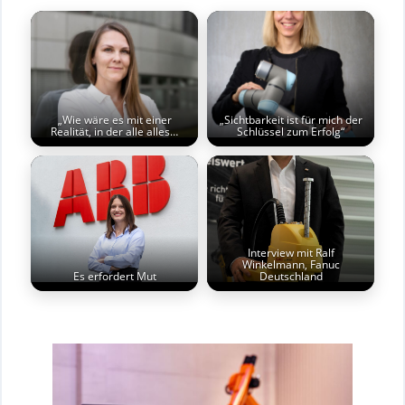
„Wie wäre es mit einer
„Sichtbarkeit ist für mich der
Realität, in der alle alles…
Schlüssel zum Erfolg“
Interview mit Ralf
Winkelmann, Fanuc
Es erfordert Mut
Deutschland