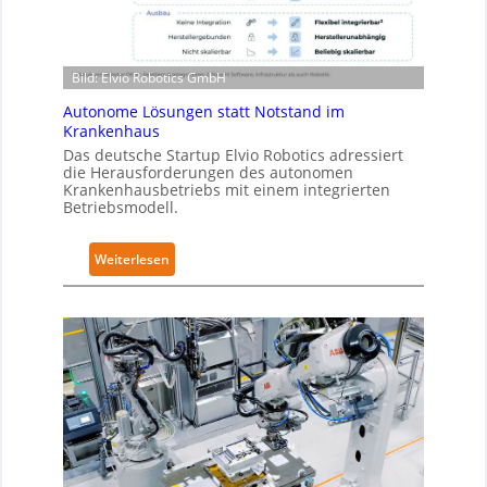
Z
t
e
i
r
c
t
Bild: Elvio Robotics GmbH
s
i
e
Autonome Lösungen statt Notstand im
f
r
Krankenhaus
i
w
Das deutsche Startup Elvio Robotics adressiert
z
die Herausforderungen des autonomen
e
i
Krankenhausbetriebs mit einem integrierten
i
Betriebsmodell.
e
t
r
e
u
:
Weiterlesen
r
n
A
t
g
u
g
n
t
l
a
o
o
c
n
b
h
o
a
I
m
l
E
e
e
C
L
s
6
ö