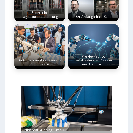
Sportliche
Lagerautomatisierung
Der Anfang einer Reise
Preview zur 5.
Automations-Knowhow in
Fachkonferenz Roboter
23 Etappen
und Laser in…
Bild: SoftGripping GmbH