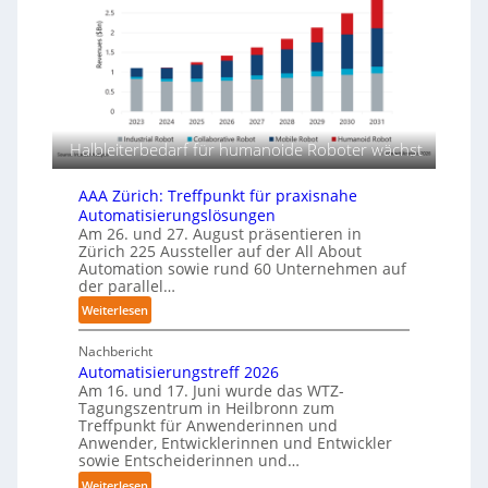
m
b
f
u
e
d
n
r
i
g
l
e
s
a
F
m
g
a
e
e
s
r
Halbleiterbedarf für humanoide Roboter wächst
r
c
t
f
h
i
ü
AAA Zürich: Treffpunkt für praxisnahe
i
r
g
Automatisierungslösungen
n
T
Am 26. und 27. August präsentieren in
u
e
Zürich 225 Aussteller auf der All About
a
n
n
Automation sowie rund 60 Unternehmen auf
u
g
p
der parallel…
c
e
:
Weiterlesen
h
r
A
r
C
Nachbericht
A
o
o
Automatisierungstreff 2026
A
b
b
Am 16. und 17. Juni wurde das WTZ-
Z
o
Tagungszentrum in Heilbronn zum
o
ü
t
Treffpunkt für Anwenderinnen und
t
r
e
Anwender, Entwicklerinnen und Entwickler
i
r
sowie Entscheiderinnen und…
c
:
Weiterlesen