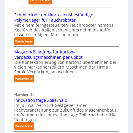
t
n
W
t
e
h
N
Schmierfreie und korrosionsbeständige
t
i
o
Polymerlager für Tauchroboter
z
t
Mit einem ferngesteuerten Tauchroboter namens
t
w
KeelCrab des italienischen Unternehmens Aeffe
e
s
e
lassen sich Algen, Muscheln und…
p
t
r
:
Weiterlesen
a
a
k
S
p
n
Magazin-Beladung für Karton-
f
c
e
d
Verpackungsmaschinen per Cobot
ü
h
r
Die Konfektionierung von Kartons übernehmen bei
i
m
r
vielen Markenherstellern Maschinen der Firma
z
m
i
P
Somic Verpackungsmaschinen.
u
e
K
h
:
Weiterlesen
d
r
r
y
M
f
e
a
s
a
r
n
n
Nachbericht
g
i
e
A
Innovationstage Zollernalb
k
a
c
i
Im Juli war Aero-Lift Gastgeber einer
u
e
z
a
e
Fachveranstaltung zur Zukunft des Maschinenbaus
s
i
n
l
im Rahmen der Innovationstage Zollernalb der IHK
u
n
w
Reutlingen.
h
n
A
-
i
a
d
:
Weiterlesen
I
B
r
k
u
I