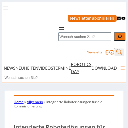
LinkedIn
YouTube
Newsletter abonnieren
Search
LinkedIn
YouTub
Newsletter
ROBOTICS
NEWS
NEUHEITEN
VIDEOS
TERMINE
DOWNLOAD
DAY
Search
Home
»
Allgemein
»
Integrierte Roboterlösungen für die
Kommisionierung
Integrierte Roboterlösungen für