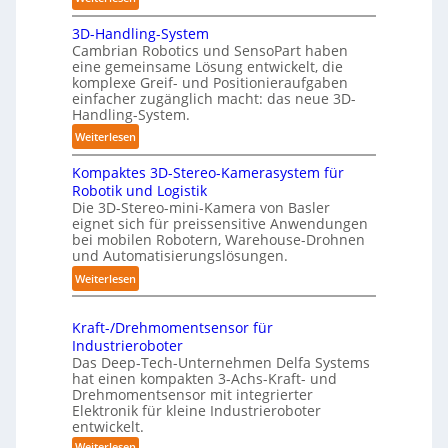
h
A
:
3D-Handling-System
u
T
Cambrian Robotics und SensoPart haben
t
r
eine gemeinsame Lösung entwickelt, die
o
komplexe Greif- und Positionieraufgaben
e
m
einfacher zugänglich macht: das neue 3D-
f
a
Handling-System.
f
t
:
Weiterlesen
p
i
3
u
s
Kompaktes 3D-Stereo-Kamerasystem für
D
n
i
Robotik und Logistik
-
k
e
Die 3D-Stereo-mini-Kamera von Basler
H
t
eignet sich für preissensitive Anwendungen
r
a
f
bei mobilen Robotern, Warehouse-Drohnen
u
n
und Automatisierungslösungen.
ü
n
d
r
:
Weiterlesen
g
l
p
K
s
i
r
o
t
n
Kraft-/Drehmomentsensor für
a
m
r
Industrieroboter
g
x
p
e
Das Deep-Tech-Unternehmen Delfa Systems
-
i
a
f
hat einen kompakten 3-Achs-Kraft- und
S
s
k
Drehmomentsensor mit integrierter
f
y
n
Elektronik für kleine Industrieroboter
t
2
s
entwickelt.
a
e
0
t
h
:
Weiterlesen