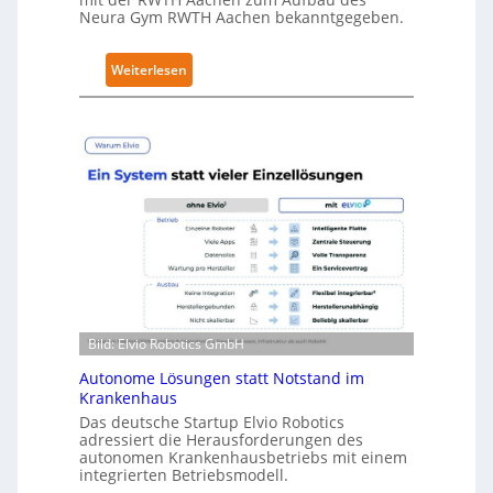
r
Neura Gym RWTH Aachen bekanntgegeben.
i
t
:
Weiterlesen
y
N
-
e
L
u
e
r
v
a
e
R
l
o
-
b
2
o
-
t
Z
i
e
Bild: Elvio Robotics GmbH
c
r
s
Autonome Lösungen statt Notstand im
t
e
Krankenhaus
i
r
Das deutsche Startup Elvio Robotics
f
adressiert die Herausforderungen des
w
i
autonomen Krankenhausbetriebs mit einem
e
z
integrierten Betriebsmodell.
i