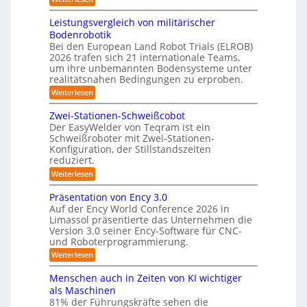
s
2
e
K
e
3
6
r
m
Leistungsvergleich von militärischer
A
D
a
Bodenrobotik
u
f
-
Bei den European Land Robot Trials (ELROB)
t
t
S
2026 trafen sich 21 internationale Teams,
-
o
t
/
um ihre unbemannten Bodensysteme unter
D
m
realitätsnahen Bedingungen zu erproben.
e
r
a
r
:
Weiterlesen
e
L
t
h
e
e
m
Zwei-Stationen-Schweißcobot
i
o
i
o
Der EasyWelder von Teqram ist ein
s
s
-
m
Schweißroboter mit Zwei-Stationen-
t
i
e
K
Konfiguration, der Stillstandszeiten
u
n
e
a
reduziert.
n
t
r
g
m
s
:
Weiterlesen
s
u
e
e
Z
v
n
w
n
Präsentation von Ency 3.0
r
e
s
e
g
r
Auf der Ency World Conference 2026 in
a
o
i
g
Limassol präsentierte das Unternehmen die
s
r
-
s
l
f
Version 3.0 seiner Ency-Software für CNC-
S
l
y
e
ü
und Roboterprogrammierung.
t
ö
i
s
r
a
:
Weiterlesen
c
I
s
t
t
P
h
n
i
u
r
e
v
Menschen auch in Zeiten von KI wichtiger
d
o
ä
o
n
u
m
n
als Maschinen
s
n
s
g
e
f
81% der Führungskräfte sehen die
e
m
t