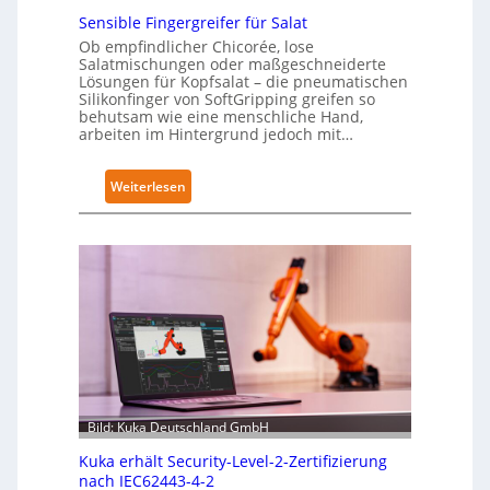
Sensible Fingergreifer für Salat
Ob empfindlicher Chicorée, lose
Salatmischungen oder maßgeschneiderte
Lösungen für Kopfsalat – die pneumatischen
Silikonfinger von SoftGripping greifen so
behutsam wie eine menschliche Hand,
arbeiten im Hintergrund jedoch mit…
:
Weiterlesen
S
e
n
s
i
b
l
e
F
i
Bild: Kuka Deutschland GmbH
n
Kuka erhält Security-Level-2-Zertifizierung
g
nach IEC62443-4-2
e