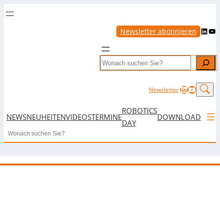
LinkedIn
YouTube
Newsletter abonnieren
Search
LinkedIn
YouTub
Newsletter
ROBOTICS
NEWS
NEUHEITEN
VIDEOS
TERMINE
DOWNLOAD
DAY
Search