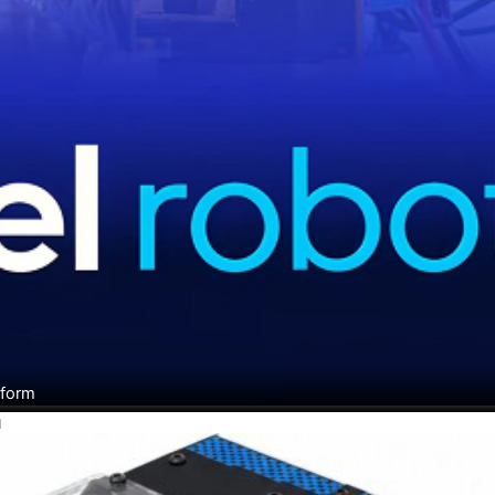
tform
H