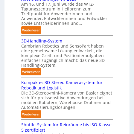
d
Am 16. und 17. Juni wurde das WTZ-
b
i
Tagungszentrum in Heilbronn zum
o
Treffpunkt für Anwenderinnen und
g
t
Anwender, Entwicklerinnen und Entwickler
e
sowie Entscheiderinnen und…
P
:
Weiterlesen
o
A
l
3D-Handling-System
u
y
Cambrian Robotics und SensoPart haben
t
m
eine gemeinsame Lösung entwickelt, die
o
e
komplexe Greif- und Positionieraufgaben
m
r
einfacher zugänglich macht: das neue 3D-
a
Handling-System.
l
t
a
:
Weiterlesen
i
g
3
s
e
Kompaktes 3D-Stereo-Kamerasystem für
D
i
Robotik und Logistik
r
-
e
Die 3D-Stereo-mini-Kamera von Basler eignet
f
H
sich für preissensitive Anwendungen bei
r
ü
a
mobilen Robotern, Warehouse-Drohnen und
u
r
n
Automatisierungslösungen.
n
T
d
:
Weiterlesen
g
a
l
K
s
u
i
Shuttle-System für Reinräume bis ISO-Klasse
o
t
c
n
5 zertifiziert
m
r
h
g