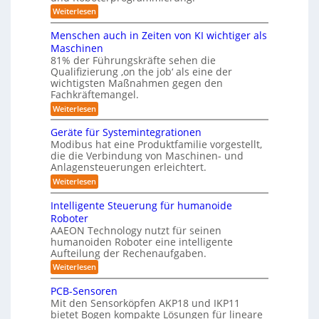
i
i
a
:
Weiterlesen
c
s
t
n
P
h
t
i
r
r
v
Menschen auch in Zeiten von KI wichtiger als
o
e
ä
o
ä
n
Maschinen
s
n
m
e
u
81% der Führungskräfte sehen die
e
m
f
n
Qualifizierung ‚on the job‘ als eine der
n
i
m
-
ü
t
l
wichtigsten Maßnahmen gegen den
e
S
a
i
r
Fachkräftemangel.
c
b
t
t
h
R
:
Weiterlesen
i
ä
i
w
M
o
o
r
e
s
e
n
Geräte für Systemintegrationen
i
b
i
n
I
v
s
Modibus hat eine Produktfamilie vorgestellt,
ß
o
s
o
c
S
die die Verbindung von Maschinen- und
c
c
n
t
h
o
Anlagensteuerungen erleichtert.
O
h
E
e
i
b
e
-
n
:
r
Weiterlesen
o
n
k
c
G
B
K
t
a
y
e
o
u
Intelligente Steuerung für humanoide
l
u
3
r
d
n
Roboter
c
.
ä
a
e
h
d
AAEON Technology nutzt für seinen
0
t
n
s
i
humanoiden Roboter eine intelligente
e
r
L
n
s
f
o
Aufteilung der Rechenaufgaben.
o
Z
ü
b
e
:
Weiterlesen
e
g
r
o
5
I
i
S
t
i
n
t
z
PCB-Sensoren
y
i
s
t
e
s
k
e
Mit den Sensorköpfen AKP18 und IKP11
e
n
t
t
bietet Bogen kompakte Lösungen für lineare
r
l
v