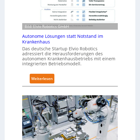
b
2
o
-
t
Z
i
e
Bild: Elvio Robotics GmbH
c
r
s
t
Autonome Lösungen statt Notstand im
e
Krankenhaus
i
r
f
Das deutsche Startup Elvio Robotics
w
adressiert die Herausforderungen des
i
autonomen Krankenhausbetriebs mit einem
e
z
integrierten Betriebsmodell.
i
i
t
e
:
Weiterlesen
e
r
A
r
u
u
t
n
t
g
g
o
l
n
n
o
a
o
b
c
m
a
h
e
l
I
L
e
E