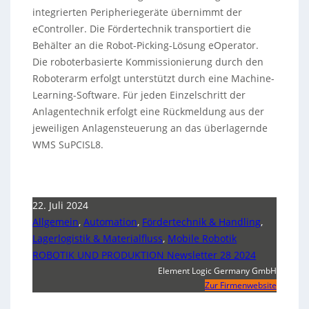
integrierten Peripheriegeräte übernimmt der
eController. Die Fördertechnik transportiert die
Behälter an die Robot-Picking-Lösung eOperator.
Die roboterbasierte Kommissionierung durch den
Roboterarm erfolgt unterstützt durch eine Machine-
Learning-Software. Für jeden Einzelschritt der
Anlagentechnik erfolgt eine Rückmeldung aus der
jeweiligen Anlagensteuerung an das überlagernde
WMS SuPCISL8.
22. Juli 2024
Allgemein
,
Automation
,
Fördertechnik & Handling
,
Lagerlogistik & Materialfluss
,
Mobile Robotik
ROBOTIK UND PRODUKTION Newsletter 28 2024
Element Logic Germany GmbH
Zur Firmenwebsite