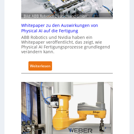
ö
s
C
s
T
6
Bild: ABB Robotics Deutschland GmbH
u
r
2
n
a
Whitepaper zu den Auswirkungen von
4
g
i
Physical AI auf die Fertigung
4
e
n
ABB Robotics und Nvidia haben ein
3
n
Whitepaper veröffentlicht, das zeigt, wie
i
-
Physical AI Fertigungsprozesse grundlegend
s
n
4
verändern kann.
t
g
-
a
s
2
:
Weiterlesen
t
n
W
t
e
h
N
t
i
o
z
t
t
w
e
s
e
p
t
r
a
a
k
p
n
f
e
d
ü
r
i
r