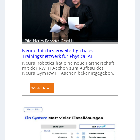
e
r
h
ä
l
t
Bild: Neura Robotics GmbH
S
Neura Robotics erweitert globales
e
Trainingsnetzwerk für Physical AI
c
Neura Robotics hat eine neue Partnerschaft
u
mit der RWTH Aachen zum Aufbau des
r
Neura Gym RWTH Aachen bekanntgegeben.
i
t
:
Weiterlesen
y
N
-
e
L
u
e
r
v
a
e
R
l
o
-