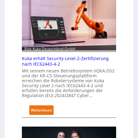
Bild: Kuka Deutschland GmbH
Kuka erhält Security-Level-2-Zertifizierung
nach IEC62443-4-2
Mit seinem neuen Betriebssystem iiQKA.OS2
und der KR-C5-Steuerungsplattform
erreichen die Robotersysteme von Kuka
Security Level 2 nach IEC62443-4-2 und
erfüllen bereits die Anforderungen der
Regulation (EU) 2024/2847 Cyber…
:
Weiterlesen
K
u
k
a