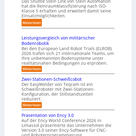
Das Shuttle Stein Link von Stein Automation
p
e
r
hat die Reinraumklassifizierung nach ISO-
-
a
f
o
Klasse 5 erhalten und erweitert damit seine
S
k
Einsatzmöglichkeiten.
f
b
y
t
2
o
:
Weiterlesen
s
e
0
t
S
t
s
2
e
h
e
3
Leistungsvergleich von militärischer
6
r
u
m
Bodenrobotik
D
t
Bei den European Land Robot Trials (ELROB)
-
t
2026 trafen sich 21 internationale Teams, um
S
l
ihre unbemannten Bodensysteme unter
t
realitätsnahen Bedingungen zu erproben.
e
e
-
:
Weiterlesen
r
L
S
e
e
Zwei-Stationen-Schweißcobot
y
i
o
Der EasyWelder von Teqram ist ein
s
s
Schweißroboter mit Zwei-Stationen-
-
t
t
Konfiguration, der Stillstandszeiten
u
K
e
reduziert.
n
a
g
m
:
Weiterlesen
m
s
Z
f
v
e
w
Präsentation von Ency 3.0
ü
e
e
r
r
Auf der Ency World Conference 2026 in
r
i
a
g
Limassol präsentierte das Unternehmen die
-
R
l
Version 3.0 seiner Ency-Software für CNC-
s
S
e
e
und Roboterprogrammierung.
t
y