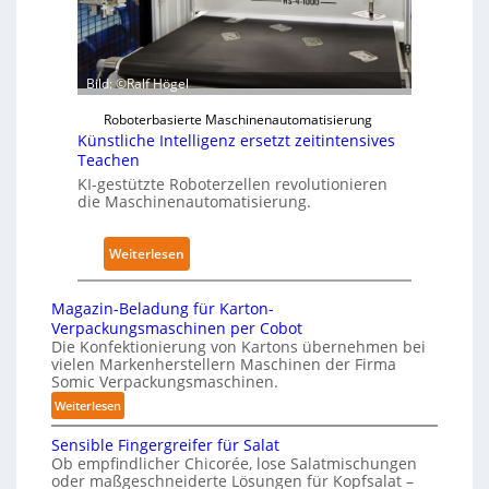
z
m
P
u
K
h
d
r
y
e
a
s
Bild: ©Ralf Högel
n
n
i
A
Roboterbasierte Maschinenautomatisierung
k
c
Künstliche Intelligenz ersetzt zeitintensives
u
e
a
Teachen
s
n
l
KI-gestützte Roboterzellen revolutionieren
w
h
A
die Maschinenautomatisierung.
i
a
I
r
u
:
Weiterlesen
k
s
K
u
ü
n
Magazin-Beladung für Karton-
n
g
Verpackungsmaschinen per Cobot
s
Die Konfektionierung von Kartons übernehmen bei
e
vielen Markenherstellern Maschinen der Firma
t
n
Somic Verpackungsmaschinen.
l
v
:
Weiterlesen
i
o
M
c
n
Sensible Fingergreifer für Salat
a
h
P
Ob empfindlicher Chicorée, lose Salatmischungen
g
oder maßgeschneiderte Lösungen für Kopfsalat –
e
h
a