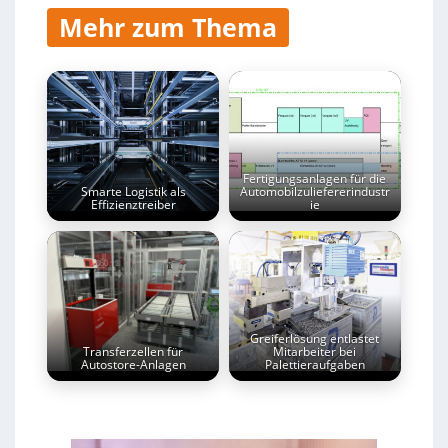
Mehr zum Thema
Fertigungsanlagen für die
Smarte Logistik als
Automobilzuliefererindustr
Effizienztreiber
ie
Greiferlösung entlastet
Transferzellen für
Mitarbeiter bei
Autostore-Anlagen
Palettieraufgaben