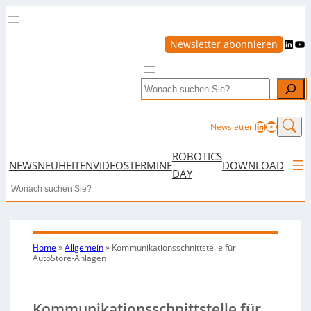
LinkedIn
YouTube
Newsletter abonnieren
Search
LinkedIn
YouTub
Newsletter
ROBOTICS
NEWS
NEUHEITEN
VIDEOS
TERMINE
DOWNLOAD
DAY
Search
Home
»
Allgemein
»
Kommunikationsschnittstelle für
AutoStore-Anlagen
Kommunikationsschnittstelle für