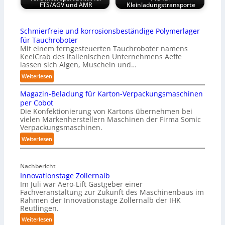
FTS/AGV und AMR
Kleinladungstransporte
Schmierfreie und korrosionsbeständige Polymerlager
für Tauchroboter
Mit einem ferngesteuerten Tauchroboter namens
KeelCrab des italienischen Unternehmens Aeffe
lassen sich Algen, Muscheln und…
:
Weiterlesen
S
Magazin-Beladung für Karton-Verpackungsmaschinen
c
per Cobot
h
Die Konfektionierung von Kartons übernehmen bei
m
vielen Markenherstellern Maschinen der Firma Somic
i
Verpackungsmaschinen.
e
:
Weiterlesen
r
M
f
a
r
Nachbericht
g
e
Innovationstage Zollernalb
a
i
Im Juli war Aero-Lift Gastgeber einer
z
e
Fachveranstaltung zur Zukunft des Maschinenbaus im
i
Rahmen der Innovationstage Zollernalb der IHK
u
n
Reutlingen.
n
-
d
:
Weiterlesen
B