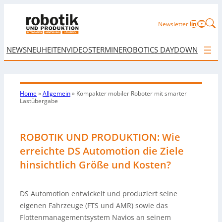
LinkedIn
YouTu
Newsletter
NEWS
NEUHEITEN
VIDEOS
TERMINE
ROBOTICS DAY
DOWNLOAD
Home
»
Allgemein
»
Kompakter mobiler Roboter mit smarter
Lastübergabe
ROBOTIK UND PRODUKTION: Wie
erreichte DS Automotion die Ziele
hinsichtlich Größe und Kosten?
DS Automotion entwickelt und produziert seine
eigenen Fahrzeuge (FTS und AMR) sowie das
Flottenmanagementsystem Navios an seinem