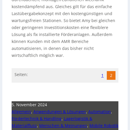
kostendämpfend aus. Gleiches gilt für das einfache
Lastübergabekonzept mit den kostengünstigen und
wartungsfreien Stationen. So bietet Amy bei gleichen
oder geringeren Investitionskosten eine flexiblere
Lösung als fix installierte Förderanlagen. Außerdem
können Kunden mit dem AMR Bereiche
automatisieren, in denen das bisher nicht
wirtschaftlich möglich war.
Seiten:
1
2
5. November 2024
Allgemein
,
Anwendungen & Lösungen
,
Automation
,
Fördertechnik & Handling
,
Lagerlogistik &
Materialfluss
,
Menschen & Meinungen
,
Mobile Robotik