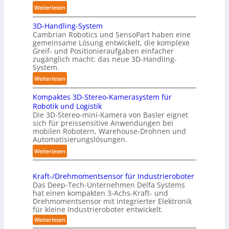
c
:
Weiterlesen
h
A
:
3D-Handling-System
u
T
Cambrian Robotics und SensoPart haben eine
t
r
gemeinsame Lösung entwickelt, die komplexe
o
Greif- und Positionieraufgaben einfacher
e
m
zugänglich macht: das neue 3D-Handling-
f
a
System.
f
t
:
Weiterlesen
p
i
3
u
s
Kompaktes 3D-Stereo-Kamerasystem für
D
n
i
Robotik und Logistik
-
k
e
Die 3D-Stereo-mini-Kamera von Basler eignet
H
t
sich für preissensitive Anwendungen bei
r
a
f
mobilen Robotern, Warehouse-Drohnen und
u
n
Automatisierungslösungen.
ü
n
d
r
:
Weiterlesen
g
l
p
K
s
i
r
o
t
n
Kraft-/Drehmomentsensor für Industrieroboter
a
m
r
Das Deep-Tech-Unternehmen Delfa Systems
g
x
p
e
hat einen kompakten 3-Achs-Kraft- und
-
i
a
Drehmomentsensor mit integrierter Elektronik
f
S
s
für kleine Industrieroboter entwickelt.
k
f
y
n
t
:
Weiterlesen
2
s
a
K
e