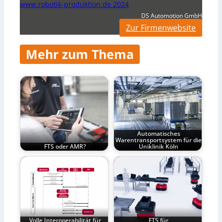
www.robotik-produktion.de 2024
DS Automotion GmbH
Zur Firmenwebsite
Mehr zum Thema
Automatisches
Warentransportsystem für die
FTS oder AMR?
Uniklinik Köln
Volle Interoperabilität für
FTS für