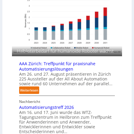
k
m
b
u
e
n
r
g
l
s
a
m
g
a
e
s
r
c
f
Halbleiterbedarf für humanoide Roboter wächst
h
ü
i
r
AAA Zürich: Treffpunkt für praxisnahe
n
T
Automatisierungslösungen
e
a
Am 26. und 27. August präsentieren in Zürich
n
u
225 Aussteller auf der All About Automation
p
sowie rund 60 Unternehmen auf der parallel…
c
e
h
:
Weiterlesen
r
r
A
C
o
Nachbericht
A
o
b
Automatisierungstreff 2026
A
b
Am 16. und 17. Juni wurde das WTZ-
o
Z
o
Tagungszentrum in Heilbronn zum Treffpunkt
t
ü
t
für Anwenderinnen und Anwender,
e
r
Entwicklerinnen und Entwickler sowie
r
i
Entscheiderinnen und…