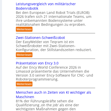
0
r
t
h
Leistungsvergleich von militärischer
s
2
a
e
Bodenrobotik
e
3
f
6
m
Bei den European Land Robot Trials (ELROB)
t
A
D
2026 trafen sich 21 internationale Teams, um
-
u
-
/
ihre unbemannten Bodensysteme unter
t
D
S
realitätsnahen Bedingungen zu erproben.
r
o
t
:
Weiterlesen
e
m
L
e
h
e
a
m
Zwei-Stationen-Schweißcobot
r
i
o
t
Der EasyWelder von Teqram ist ein
e
s
m
Schweißroboter mit Zwei-Stationen-
i
t
o
e
Konfiguration, der Stillstandszeiten reduziert.
u
s
n
-
n
t
:
Weiterlesen
i
K
g
s
Z
e
s
a
e
w
Präsentation von Ency 3.0
v
r
n
e
m
Auf der Ency World Conference 2026 in
e
s
i
u
e
r
Limassol präsentierte das Unternehmen die
o
-
n
g
Version 3.0 seiner Ency-Software für CNC- und
r
r
S
l
f
g
Roboterprogrammierung.
t
a
e
ü
a
s
:
Weiterlesen
s
i
r
t
P
c
l
I
y
i
r
h
Menschen auch in Zeiten von KI wichtiger als
n
o
ö
s
ä
v
d
n
Maschinen
s
s
o
t
u
e
81% der Führungskräfte sehen die
e
n
u
s
n
e
Qualifizierung ‚on the job‘ als eine der
n
m
t
-
n
m
t
wichtigsten Maßnahmen gegen den
i
r
S