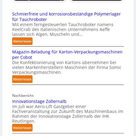
Schmierfreie und korrosionsbeständige Polymerlager
für Tauchroboter
Mit einem ferngesteuerten Tauchroboter namens
KeelCrab des italienischen Unternehmens Aeffe
lassen sich Algen, Muscheln und…
:
Weiterlesen
S
Magazin-Beladung für Karton-Verpackungsmaschinen
c
per Cobot
h
Die Konfektionierung von Kartons übernehmen bei
m
vielen Markenherstellern Maschinen der Firma Somic
i
Verpackungsmaschinen.
e
:
Weiterlesen
r
M
f
a
r
Nachbericht
g
e
Innovationstage Zollernalb
a
i
Im Juli war Aero-Lift Gastgeber einer
z
e
Fachveranstaltung zur Zukunft des Maschinenbaus im
i
Rahmen der Innovationstage Zollernalb der IHK
u
n
Reutlingen.
n
-
d
:
Weiterlesen
B
k
I