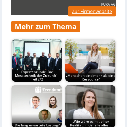
KUKA AG
Zur Firmenwebsite
Mehr zum Thema
Expertenrunde ‚Die
Messtechnik der Zukunft‘ –
„Menschen sind mehr als eine
Teil 2/2
Ressource“
„Wie wäre es mit einer
Die lang erwartete Lösung?
Realität, in der alle alles…