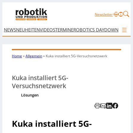
LinkedIn
YouTu
Newsletter
NEWS
NEUHEITEN
VIDEOS
TERMINE
ROBOTICS DAY
DOWNLOAD
Home
»
Allgemein
»
Kuka installiert 5G-Versuchsnetzwerk
Kuka installiert 5G-
Versuchsnetzwerk
Lösungen
Kuka installiert 5G-