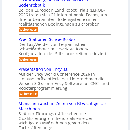
s
2
a
e
Bodenrobotik
e
3
f
6
m
Bei den European Land Robot Trials (ELROB)
t
A
D
2026 trafen sich 21 internationale Teams, um
-
u
-
/
ihre unbemannten Bodensysteme unter
t
D
S
realitätsnahen Bedingungen zu erproben.
r
o
t
:
Weiterlesen
e
m
L
e
h
e
a
m
Zwei-Stationen-Schweißcobot
r
i
o
t
Der EasyWelder von Teqram ist ein
e
s
m
Schweißroboter mit Zwei-Stationen-
i
t
o
e
Konfiguration, der Stillstandszeiten reduziert.
u
s
n
-
n
t
:
Weiterlesen
i
K
g
s
Z
e
s
a
e
w
Präsentation von Ency 3.0
v
r
n
e
m
Auf der Ency World Conference 2026 in
e
s
i
u
e
r
Limassol präsentierte das Unternehmen die
o
-
n
g
Version 3.0 seiner Ency-Software für CNC- und
r
r
S
l
f
g
Roboterprogrammierung.
t
a
e
ü
a
s
:
Weiterlesen
s
i
r
t
P
c
l
I
y
i
r
h
Menschen auch in Zeiten von KI wichtiger als
n
o
ö
s
ä
v
d
n
Maschinen
s
s
o
t
u
e
81% der Führungskräfte sehen die
e
n
u
s
n
e
Qualifizierung ‚on the job‘ als eine der
n
m
t
-
n
m
t
wichtigsten Maßnahmen gegen den
i
r
S
a
g
l
Fachkräftemangel.
f
i
c
t