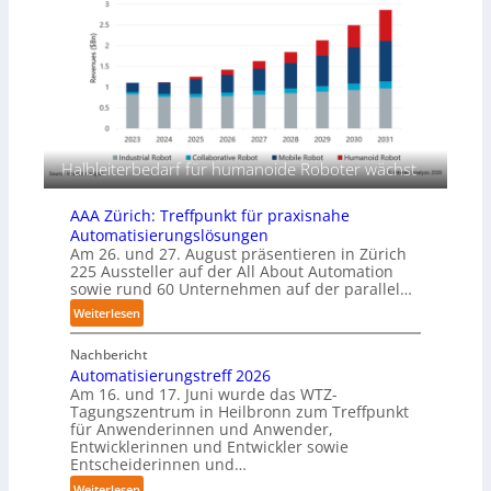
u
e
n
r
g
l
s
a
m
g
a
e
s
r
c
f
Halbleiterbedarf für humanoide Roboter wächst
h
ü
i
r
AAA Zürich: Treffpunkt für praxisnahe
n
T
Automatisierungslösungen
e
a
Am 26. und 27. August präsentieren in Zürich
n
u
225 Aussteller auf der All About Automation
p
sowie rund 60 Unternehmen auf der parallel…
c
e
h
:
Weiterlesen
r
r
A
C
o
Nachbericht
A
o
b
Automatisierungstreff 2026
A
b
Am 16. und 17. Juni wurde das WTZ-
o
Z
o
Tagungszentrum in Heilbronn zum Treffpunkt
t
ü
t
für Anwenderinnen und Anwender,
e
r
Entwicklerinnen und Entwickler sowie
r
i
Entscheiderinnen und…
c
:
Weiterlesen