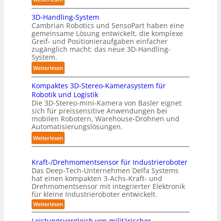
h
A
:
3D-Handling-System
u
T
Cambrian Robotics und SensoPart haben eine
t
r
gemeinsame Lösung entwickelt, die komplexe
o
Greif- und Positionieraufgaben einfacher
e
m
zugänglich macht: das neue 3D-Handling-
f
a
System.
f
t
:
Weiterlesen
p
i
3
u
s
Kompaktes 3D-Stereo-Kamerasystem für
D
n
i
Robotik und Logistik
-
k
e
Die 3D-Stereo-mini-Kamera von Basler eignet
H
t
sich für preissensitive Anwendungen bei
r
a
f
mobilen Robotern, Warehouse-Drohnen und
u
n
Automatisierungslösungen.
ü
n
d
r
:
Weiterlesen
g
l
p
K
s
i
r
o
t
n
Kraft-/Drehmomentsensor für Industrieroboter
a
m
r
Das Deep-Tech-Unternehmen Delfa Systems
g
x
p
e
hat einen kompakten 3-Achs-Kraft- und
-
i
a
Drehmomentsensor mit integrierter Elektronik
f
S
s
für kleine Industrieroboter entwickelt.
k
f
y
n
t
:
Weiterlesen
2
s
a
K
e
0
r
t
h
Leistungsvergleich von militärischer