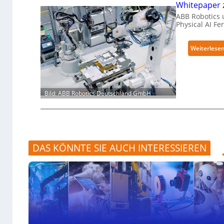
Whitepaper z
ABB Robotics u
Physical AI F
Weiterlese
Bild: ABB Robotics Deutschland GmbH
DAS KÖNNTE SIE AUCH INTERESSIEREN