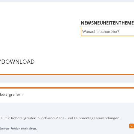
NEWS
NEUHEITEN
THEM
Search
Y
DOWNLOAD
botergreifern
ziell für Robotergreifer in Pick-and-Place- und Feinmontageanwendungen
ungswinkel und Position der Greiferbacken, arbeiten mit Schaltfrequenzen
können Fehler enthalten.
bis 8000 Hz und sind temperaturstabil von -25 bis +70 °C bzw. bis +85 °C. Die induktiven Varianten gibt es als
MiniMini
(Schaltabstand bis 1 mm),