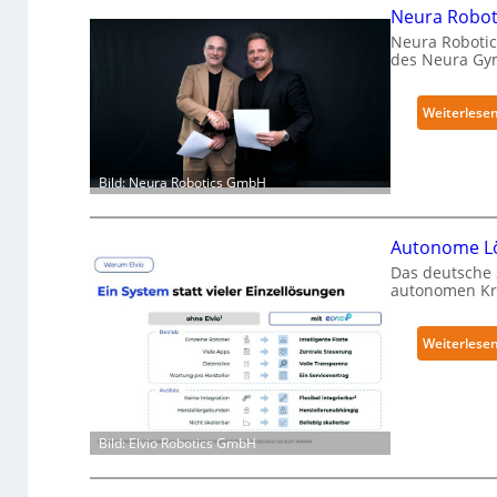
Neura Roboti
Neura Robotic
des Neura Gy
Weiterlese
Bild: Neura Robotics GmbH
Autonome Lö
Das deutsche 
autonomen Kra
Weiterlese
Bild: Elvio Robotics GmbH