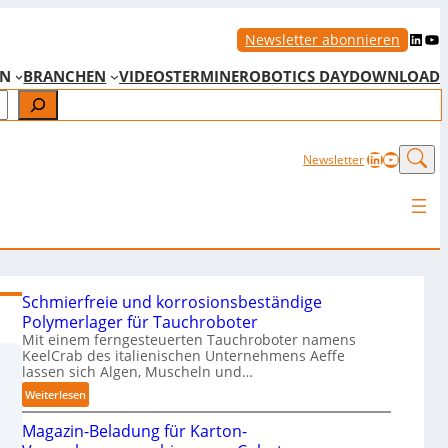
LinkedIn
YouTube
Newsletter abonnieren
EN
BRANCHEN
VIDEOS
TERMINE
ROBOTICS DAY
DOWNLOAD
LinkedIn
YouTub
Newsletter
Schmierfreie und korrosionsbeständige
Polymerlager für Tauchroboter
Mit einem ferngesteuerten Tauchroboter namens
KeelCrab des italienischen Unternehmens Aeffe
lassen sich Algen, Muscheln und…
:
Weiterlesen
S
Magazin-Beladung für Karton-
c