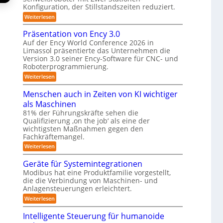
K
n
Konfiguration, der Stillstandszeiten reduziert.
u
e
t
n
a
:
Weiterlesen
r
s
g
Z
m
e
s
u
w
Präsentation von Ency 3.0
n
v
e
e
n
s
e
Auf der Ency World Conference 2026 in
r
i
g
o
r
Limassol präsentierte das Unternehmen die
-
a
r
g
s
Version 3.0 seiner Ency-Software für CNC- und
S
f
l
s
t
l
Roboterprogrammierung.
ü
e
y
a
ö
r
i
:
Weiterlesen
t
s
I
c
P
s
i
n
h
r
t
Menschen auch in Zeiten von KI wichtiger
o
u
d
v
ä
n
e
als Maschinen
u
o
n
s
e
m
s
n
e
81% der Führungskräfte sehen die
g
n
t
m
n
f
Qualifizierung ‚on the job‘ als eine der
-
e
r
i
t
S
wichtigsten Maßnahmen gegen den
ü
i
l
a
n
c
Fachkräftemangel.
r
e
i
t
h
r
t
i
:
Weiterlesen
R
w
o
ä
o
M
e
o
b
r
n
e
Geräte für Systemintegrationen
i
o
i
b
v
n
ß
Modibus hat eine Produktfamilie vorgestellt,
t
s
o
s
o
c
die die Verbindung von Maschinen- und
e
c
n
c
o
t
r
h
E
Anlagensteuerungen erleichtert.
h
b
e
n
e
i
o
:
Weiterlesen
r
c
n
k
t
G
B
y
a
e
u
Intelligente Steuerung für humanoide
o
3
u
r
d
.
c
n