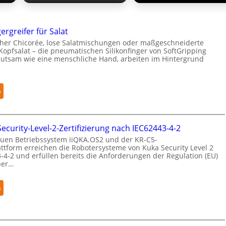
ergreifer für Salat
her Chicorée, lose Salatmischungen oder maßgeschneiderte
Kopfsalat – die pneumatischen Silikonfinger von SoftGripping
hutsam wie eine menschliche Hand, arbeiten im Hintergrund
:
n
S
e
n
Security-Level-2-Zertifizierung nach IEC62443-4-2
s
uen Betriebssystem iiQKA.OS2 und der KR-C5-
i
ttform erreichen die Robotersysteme von Kuka Security Level 2
b
-4-2 und erfüllen bereits die Anforderungen der Regulation (EU)
ber…
l
e
F
:
n
i
K
n
u
g
k