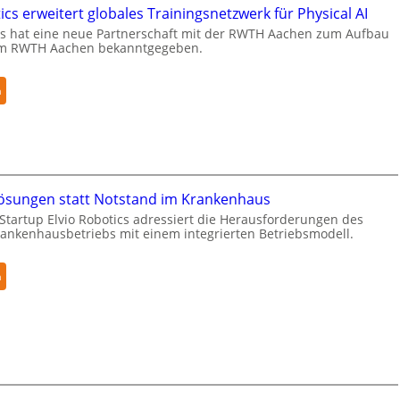
e
a
cs erweitert globales Trainingsnetzwerk für Physical AI
r
e
s hat eine neue Partnerschaft mit der RWTH Aachen zum Aufbau
g
r
m RWTH Aachen bekanntgegeben.
r
h
e
ä
:
n
i
l
N
f
t
e
e
S
u
r
e
r
f
c
a
ü
u
sungen statt Notstand im Krankenhaus
R
r
r
Startup Elvio Robotics adressiert die Herausforderungen des
o
S
i
nkenhausbetriebs mit einem integrierten Betriebsmodell.
b
a
t
o
l
y
:
n
t
a
-
A
i
t
L
u
c
e
t
s
v
o
e
e
n
r
l
o
w