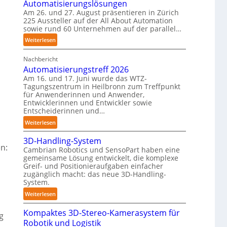
Automatisierungslösungen
n
T
Am 26. und 27. August präsentieren in Zürich
e
a
225 Aussteller auf der All About Automation
n
sowie rund 60 Unternehmen auf der parallel…
u
p
c
:
Weiterlesen
e
h
A
r
r
Nachbericht
A
C
o
Automatisierungstreff 2026
A
o
b
Am 16. und 17. Juni wurde das WTZ-
Z
b
Tagungszentrum in Heilbronn zum Treffpunkt
o
ü
für Anwenderinnen und Anwender,
o
t
r
Entwicklerinnen und Entwickler sowie
t
e
i
Entscheiderinnen und…
r
c
:
Weiterlesen
h
A
:
3D-Handling-System
u
T
n:
Cambrian Robotics und SensoPart haben eine
t
r
gemeinsame Lösung entwickelt, die komplexe
o
e
Greif- und Positionieraufgaben einfacher
m
zugänglich macht: das neue 3D-Handling-
f
a
System.
f
t
:
p
Weiterlesen
i
3
u
s
Kompaktes 3D-Stereo-Kamerasystem für
D
n
g
i
Robotik und Logistik
-
k