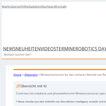
Marktübersicht
Mediadaten
Abo
Award
Kontakt
NEWS
NEUHEITEN
VIDEOS
TERMINE
ROBOTICS DA
Search
Home
»
Allgemein
»
Miniatursensoren für den sicheren Betrieb von Ro
Übersicht mit KI
Contrinex hat induktive und photoelektrische Miniatursensoren spe
entwickelt. Die sehr kompakten Sensoren (3 × 12 mm) erfassen Öffn
* Diese Inhalte wurden mithilfe von Künstlicher Intelligenz erstellt und 