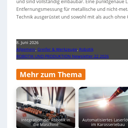
und sind vollständig einbaubar. Eine punktgenaue L
Entfernungsmessung für metallische und nicht-metal
Technik ausgerüstet und sowohl mit als auch ohne 
8. Juni 2026
Allgemein
,
Greifer & Werkzeuge
,
Robotik
ROBOTIK UND PRODUKTION Newsletter 22 2026
Mehr zum Thema
Integration der Robotik in
Automatisiertes Laserlö
die Maschine
im Karosseriebau