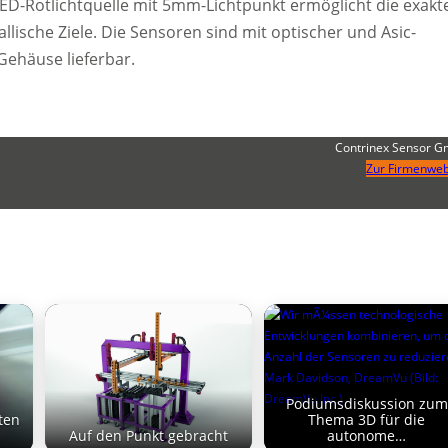
ED-Rotlichtquelle mit 5mm-Lichtpunkt ermöglicht die exakt
lische Ziele. Die Sensoren sind mit optischer und Asic-
Gehäuse lieferbar.
Contrinex Sensor 
Zur Firmenweb
Podiumsdiskussion zum
ten
Thema 3D für die
Auf den Punkt gebracht
autonome…