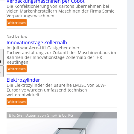
Verpackungsmaschinen per Cobot
h
Die Konfektionierung von Kartons übernehmen bei
m
vielen Markenherstellern Maschinen der Firma Somic
i
Verpackungsmaschinen.
e
:
Weiterlesen
r
M
f
a
r
Nachbericht
g
e
Innovationstage Zollernalb
a
i
Im Juli war Aero-Lift Gastgeber einer
z
e
Fachveranstaltung zur Zukunft des Maschinenbaus im
i
Rahmen der Innovationstage Zollernalb der IHK
u
Reutlingen.
n
n
-
:
Weiterlesen
d
B
I
k
Elektrozylinder
e
n
o
Die Elektrozylinder der Baureihe LM3S.. von SEW-
l
n
r
Eurodrive wurden umfassend technisch
a
o
r
weiterentwickelt.
d
v
o
:
Weiterlesen
u
a
s
E
n
t
i
l
g
i
o
Bild: Stein Automation GmbH & Co. KG
e
f
o
n
k
ü
n
s
t
r
s
b