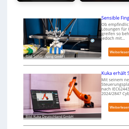
Sensible Fing
Ob empfindlic
Lösungen für 
greifen so be
jedoch mit…
Weiterlese
Bild: SoftGripping GmbH
Kuka erhält 
Mit seinem ne
Steuerungspla
nach IEC62443
2024/2847 Cy
Weiterlese
Bild: Kuka Deutschland GmbH