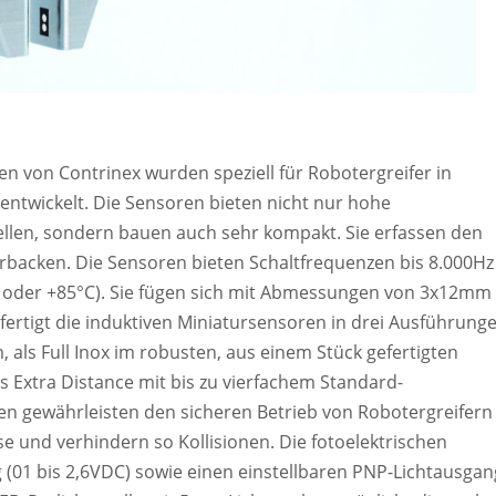
en von Contrinex wurden speziell für Robotergreifer in
ntwickelt. Die Sensoren bieten nicht nur hohe
llen, sondern bauen auch sehr kompakt. Sie erfassen den
erbacken. Die Sensoren bieten Schaltfrequenzen bis 8.000Hz
°C oder +85°C). Sie fügen sich mit Abmessungen von 3x12mm
fertigt die induktiven Miniatursensoren in drei Ausführunge
als Full Inox im robusten, aus einem Stück gefertigten
s Extra Distance mit bis zu vierfachem Standard-
en gewährleisten den sicheren Betrieb von Robotergreifern
e und verhindern so Kollisionen. Die fotoelektrischen
 (01 bis 2,6VDC) sowie einen einstellbaren PNP-Lichtausgan