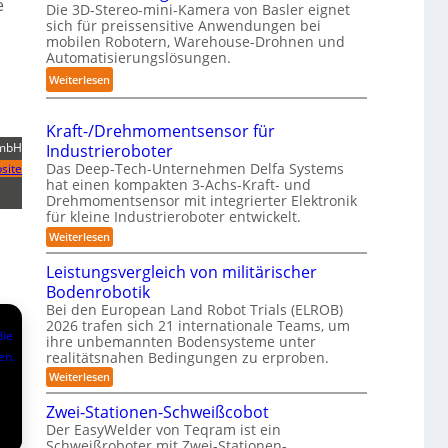
e
e
Die 3D-Stereo-mini-Kamera von Basler eignet
H
t
r
sich für preissensitive Anwendungen bei
a
f
u
mobilen Robotern, Warehouse-Drohnen und
n
ü
Automatisierungslösungen.
n
d
r
g
:
Weiterlesen
l
p
s
K
i
r
t
o
n
a
Kraft-/Drehmomentsensor für
r
m
g
x
GmbH
Industrieroboter
e
p
-
i
Das Deep-Tech-Unternehmen Delfa Systems
site
f
a
S
s
hat einen kompakten 3-Achs-Kraft- und
f
k
Drehmomentsensor mit integrierter Elektronik
y
n
2
t
für kleine Industrieroboter entwickelt.
s
a
0
e
:
Weiterlesen
t
h
2
K
s
e
e
r
6
Leistungsvergleich von militärischer
3
m
A
a
D
Bodenrobotik
f
u
t
-
Bei den European Land Robot Trials (ELROB)
t
-
2026 trafen sich 21 internationale Teams, um
S
o
/
ihre unbemannten Bodensysteme unter
t
D
m
realitätsnahen Bedingungen zu erproben.
r
e
a
e
:
Weiterlesen
r
h
L
t
e
m
e
Zwei-Stationen-Schweißcobot
i
o
i
o
Der EasyWelder von Teqram ist ein
s
m
s
-
Schweißroboter mit Zwei-Stationen-
e
t
i