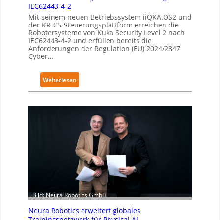
IEC62443-4-2
Mit seinem neuen Betriebssystem iiQKA.OS2 und
der KR-C5-Steuerungsplattform erreichen die
Robotersysteme von Kuka Security Level 2 nach
IEC62443-4-2 und erfüllen bereits die
Anforderungen der Regulation (EU) 2024/2847
Cyber…
:
Weiterlesen
K
u
k
a
e
r
h
ä
l
t
S
Bild: Neura Robotics GmbH
e
Neura Robotics erweitert globales
c
Trainingsnetzwerk für Physical AI