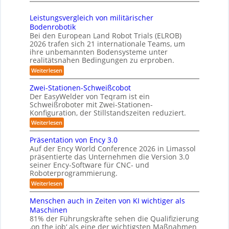
S
r
t
s
2
h
e
3
Leistungsvergleich von militärischer
6
u
m
Bodenrobotik
D
t
Bei den European Land Robot Trials (ELROB)
-
t
2026 trafen sich 21 internationale Teams, um
S
l
ihre unbemannten Bodensysteme unter
t
realitätsnahen Bedingungen zu erproben.
e
e
-
:
Weiterlesen
r
L
S
e
e
Zwei-Stationen-Schweißcobot
y
i
o
Der EasyWelder von Teqram ist ein
s
s
Schweißroboter mit Zwei-Stationen-
-
t
t
Konfiguration, der Stillstandszeiten reduziert.
u
K
e
n
:
Weiterlesen
a
g
m
Z
m
s
w
f
Präsentation von Ency 3.0
v
e
e
ü
Auf der Ency World Conference 2026 in Limassol
e
i
r
r
präsentierte das Unternehmen die Version 3.0
r
-
a
g
seiner Ency-Software für CNC- und
S
R
l
Roboterprogrammierung.
s
t
e
e
a
y
:
Weiterlesen
i
i
t
P
c
s
i
n
r
h
Menschen auch in Zeiten von KI wichtiger als
o
t
ä
r
v
n
Maschinen
e
s
o
e
ä
81% der Führungskräfte sehen die Qualifizierung
e
n
m
n
u
‚on the job‘ als eine der wichtigsten Maßnahmen
n
m