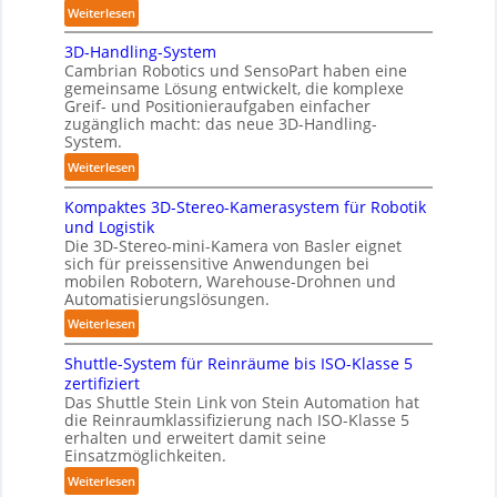
:
Weiterlesen
y
A
m
3D-Handling-System
u
e
Cambrian Robotics und SensoPart haben eine
t
r
gemeinsame Lösung entwickelt, die komplexe
o
l
Greif- und Positionieraufgaben einfacher
m
zugänglich macht: das neue 3D-Handling-
a
a
System.
g
t
e
:
Weiterlesen
i
r
3
s
Kompaktes 3D-Stereo-Kamerasystem für Robotik
f
D
i
und Logistik
ü
-
e
Die 3D-Stereo-mini-Kamera von Basler eignet
r
H
sich für preissensitive Anwendungen bei
r
T
a
mobilen Robotern, Warehouse-Drohnen und
u
a
n
Automatisierungslösungen.
n
u
d
:
Weiterlesen
g
c
l
K
s
h
i
Shuttle-System für Reinräume bis ISO-Klasse 5
o
t
r
n
zertifiziert
m
r
o
g
Das Shuttle Stein Link von Stein Automation hat
p
e
die Reinraumklassifizierung nach ISO-Klasse 5
b
-
a
f
erhalten und erweitert damit seine
o
S
k
Einsatzmöglichkeiten.
f
t
y
t
2
:
Weiterlesen
e
s
e
0