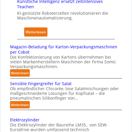
Künstliche Intelligenz ersetzt zeitintensives
s
h
I
Teachen
w
a
KI-gestützte Roboterzellen revolutionieren die
i
u
Maschinenautomatisierung.
r
s
k
:
Weiterlesen
u
K
n
ü
g
Magazin-Beladung für Karton-Verpackungsmaschinen
n
e
per Cobot
s
Die Konfektionierung von Kartons übernehmen bei
n
vielen Markenherstellern Maschinen der Firma Somic
t
v
Verpackungsmaschinen.
l
o
:
Weiterlesen
i
n
M
c
P
Sensible Fingergreifer für Salat
a
h
h
Ob empfindlicher Chicorée, lose Salatmischungen oder
g
maßgeschneiderte Lösungen für Kopfsalat – die
e
y
a
pneumatischen Silikonfinger von…
I
s
z
:
Weiterlesen
n
i
i
S
t
n
c
e
-
e
a
Elektrozylinder
n
B
l
Die Elektrozylinder der Baureihe LM3S.. von SEW-
l
s
e
Eurodrive wurden umfassend technisch
l
A