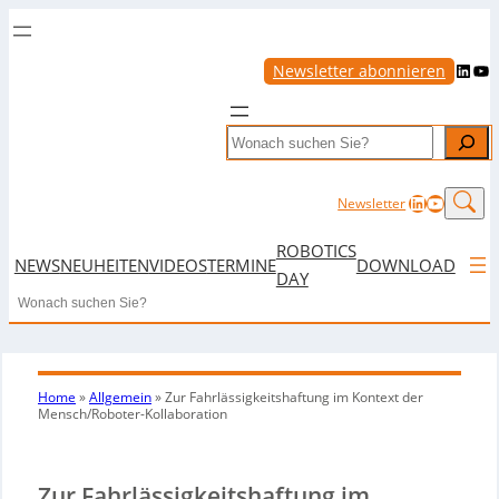
LinkedIn
YouTube
Newsletter abonnieren
Search
LinkedIn
YouTub
Newsletter
ROBOTICS
NEWS
NEUHEITEN
VIDEOS
TERMINE
DOWNLOAD
DAY
Search
Home
»
Allgemein
»
Zur Fahrlässigkeitshaftung im Kontext der
Mensch/Roboter-Kollaboration
Zur Fahrlässigkeitshaftung im