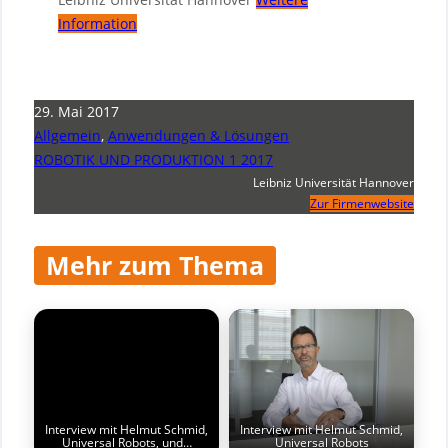
Information
29. Mai 2017
Allgemein
,
Anwendungen & Lösungen
ROBOTIK UND PRODUKTION 1 2017
Leibniz Universität Hannover
Zur Firmenwebsite
Mehr zum Thema
Interview mit Helmut Schmid,
Interview mit Helmut Schmid,
Universal Robots, und…
Universal Robots