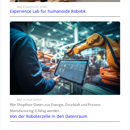
Bild: Fraunhofer IOSB
Experience Lab für humanoide Robotik
Bild: In.Hub GmbH
Wie Shopfloor-Daten aus Energie, Druckluft und Prozess
Manufacturing-X-fähig werden
Von der Roboterzelle in den Datenraum