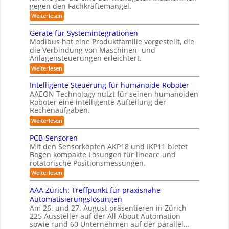
-
f
t
gegen den Fachkräftemangel.
i
m
S
a
ü
l
c
:
e
Weiterlesen
t
i
r
h
M
b
i
t
w
e
R
Geräte für Systemintegrationen
o
ä
i
e
n
n
o
Modibus hat eine Produktfamilie vorgestellt, die
r
i
s
s
v
i
die Verbindung von Maschinen- und
b
ß
c
o
I
s
Anlagensteuerungen erleichtert.
c
h
o
n
c
S
o
e
:
Weiterlesen
E
t
h
b
n
O
G
n
e
i
o
a
e
c
-
r
Intelligente Steuerung für humanoide Roboter
t
u
k
r
y
B
AAEON Technology nutzt für seinen humanoiden
K
c
ä
3
o
u
h
Roboter eine intelligente Aufteilung der
l
t
.
d
i
n
Rechenaufgaben.
e
0
a
e
n
f
d
:
n
Weiterlesen
s
Z
ü
I
r
L
e
r
s
n
o
PCB-Sensoren
i
o
S
t
b
e
t
Mit den Sensorköpfen AKP18 und IKP11 bietet
y
g
e
o
e
5
s
Bogen kompakte Lösungen für lineare und
l
t
i
n
t
z
rotatorische Positionsmessungen.
l
i
v
s
e
i
k
e
:
o
Weiterlesen
m
t
g
P
n
r
i
e
i
C
K
AAA Zürich: Treffpunkt für praxisnahe
n
t
n
B
I
k
t
Automatisierungslösungen
t
i
-
w
e
e
Am 26. und 27. August präsentieren in Zürich
S
i
f
g
S
225 Aussteller auf der All About Automation
e
c
r
i
t
n
h
sowie rund 60 Unternehmen auf der parallel…
a
e