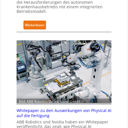
z
die Herausforderungen des autonomen
e
i
Krankenhausbetriebs mit einem integrierten
i
Betriebsmodell.
e
t
r
e
u
:
Weiterlesen
r
n
A
t
g
u
g
n
t
l
a
o
o
c
n
b
h
o
a
I
m
l
E
e
e
C
L
s
6
ö
T
2
s
r
4
u
a
Bild: ABB Robotics Deutschland GmbH
4
n
i
3
g
Whitepaper zu den Auswirkungen von Physical AI
n
-
e
auf die Fertigung
i
4
n
ABB Robotics und Nvidia haben ein Whitepaper
n
-
veröffentlicht, das zeigt, wie Physical AI
s