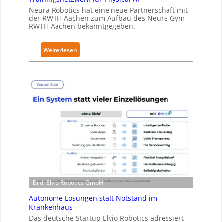
u
Neura Robotics hat eine neue Partnerschaft mit
r
der RWTH Aachen zum Aufbau des Neura Gym
i
RWTH Aachen bekanntgegeben.
t
y
:
Weiterlesen
-
N
L
e
e
u
v
r
e
a
l
R
-
o
2
b
-
o
Z
t
e
i
r
c
t
Bild: Elvio Robotics GmbH
s
i
e
Autonome Lösungen statt Notstand im
f
r
Krankenhaus
i
w
Das deutsche Startup Elvio Robotics adressiert