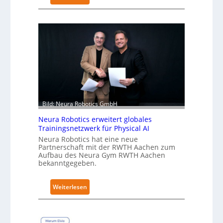
r
K
f
u
ü
k
r
a
S
e
a
r
l
h
a
ä
t
l
t
Bild: Neura Robotics GmbH
S
Neura Robotics erweitert globales
e
Trainingsnetzwerk für Physical AI
c
Neura Robotics hat eine neue
u
Partnerschaft mit der RWTH Aachen zum
r
Aufbau des Neura Gym RWTH Aachen
bekanntgegeben.
i
t
y
:
Weiterlesen
-
N
L
e
e
u