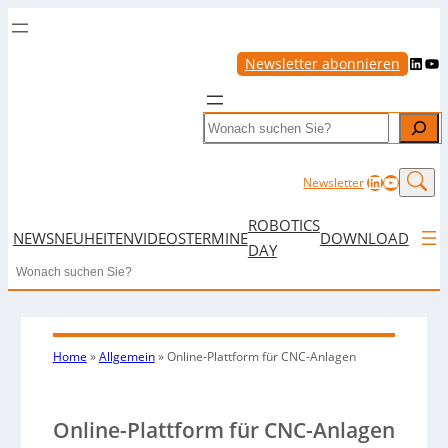
LinkedIn
YouTube
Newsletter abonnieren
Search
LinkedIn
YouTub
Newsletter
ROBOTICS
NEWS
NEUHEITEN
VIDEOS
TERMINE
DOWNLOAD
DAY
Search
Home
»
Allgemein
»
Online-Plattform für CNC-Anlagen
Online-Plattform für CNC-Anlagen