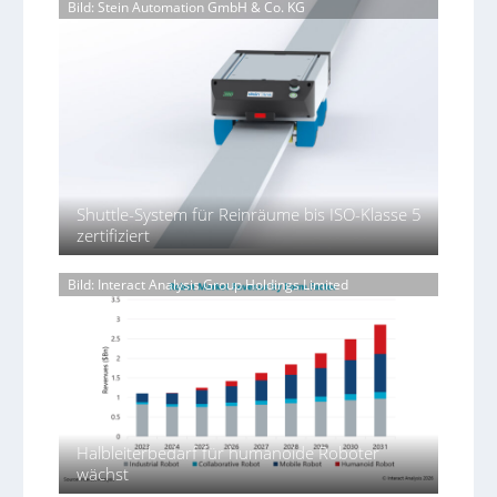
Bild: Stein Automation GmbH & Co. KG
ü
o
k
s
n
r
t
n
b
s
K
r
P
e
t
a
o
h
s
a
r
z
t
g
y
t
y
ä
e
s
o
l
n
Z
i
n
i
d
o
c
-
n
i
l
a
V
d
g
l
Shuttle-System für Reinräume bis ISO-Klasse 5
e
l
e
e
e
zertifiziert
r
r
A
P
r
p
I
o
n
Bild: Interact Analysis Group Holdings Limited
a
a
l
a
c
y
u
l
k
m
b
f
u
e
d
n
r
i
g
l
e
s
a
F
m
g
Halbleiterbedarf für humanoide Roboter
a
e
e
wächst
s
r
r
c