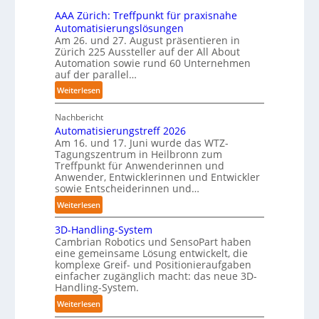
t
f
h
AAA Zürich: Treffpunkt für praxisnahe
i
ü
i
Automatisierungslösungen
r
g
Am 26. und 27. August präsentieren in
n
T
u
Zürich 225 Aussteller auf der All About
e
a
Automation sowie rund 60 Unternehmen
n
n
u
auf der parallel…
g
p
c
:
Weiterlesen
e
h
A
r
r
Nachbericht
A
C
o
Automatisierungstreff 2026
A
o
b
Am 16. und 17. Juni wurde das WTZ-
Z
b
Tagungszentrum in Heilbronn zum
o
ü
o
Treffpunkt für Anwenderinnen und
t
r
t
Anwender, Entwicklerinnen und Entwickler
e
i
sowie Entscheiderinnen und…
r
c
:
Weiterlesen
h
A
:
3D-Handling-System
u
T
Cambrian Robotics und SensoPart haben
t
r
eine gemeinsame Lösung entwickelt, die
o
komplexe Greif- und Positionieraufgaben
e
m
einfacher zugänglich macht: das neue 3D-
f
a
Handling-System.
f
t
:
Weiterlesen
p
i
3