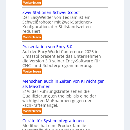
:
Weiterlesen
i
h
e
L
m
s
o
e
o
Zwei-Stationen-Schweißcobot
i
-
i
m
Der EasyWelder von Teqram ist ein
s
e
e
K
Schweißroboter mit Zwei-Stationen-
t
n
r
a
Konfiguration, der Stillstandszeiten
u
t
u
m
reduziert.
n
s
g
e
n
e
:
Weiterlesen
s
n
Z
g
r
v
s
w
Präsentation von Ency 3.0
s
e
a
o
e
r
Auf der Ency World Conference 2026 in
r
l
s
i
g
f
Limassol präsentierte das Unternehmen
-
ö
y
l
ü
die Version 3.0 seiner Ency-Software für
S
e
s
s
r
CNC- und Roboterprogrammierung.
t
i
I
u
t
a
:
Weiterlesen
c
n
t
n
e
P
h
d
i
r
v
g
u
m
Menschen auch in Zeiten von KI wichtiger
o
ä
o
s
e
n
f
als Maschinen
s
n
t
e
81% der Führungskräfte sehen die
n
ü
e
m
r
n
Qualifizierung ‚on the job‘ als eine der
n
i
i
r
-
t
l
wichtigsten Maßnahmen gegen den
e
S
R
a
i
r
Fachkräftemangel.
c
t
o
t
o
h
:
Weiterlesen
i
ä
b
b
w
M
o
r
o
e
e
o
n
Geräte für Systemintegrationen
i
t
i
n
v
s
t
e
Modibus hat eine Produktfamilie
ß
s
o
c
r
i