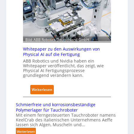
o
o
c
b
m
h
a
e
I
l
L
E
e
ö
C
s
s
6
T
Bild: ABB Robotics Deutschland GmbH
u
2
r
n
Whitepaper zu den Auswirkungen von
4
a
Physical AI auf die Fertigung
g
4
i
ABB Robotics und Nvidia haben ein
e
3
n
Whitepaper veröffentlicht, das zeigt, wie
n
-
i
Physical AI Fertigungsprozesse
s
grundlegend verändern kann.
4
n
t
-
g
a
2
s
:
Weiterlesen
t
n
W
t
e
h
Schmierfreie und korrosionsbeständige
N
t
i
Polymerlager für Tauchroboter
o
z
t
Mit einem ferngesteuerten Tauchroboter namens
t
KeelCrab des italienischen Unternehmens Aeffe
w
e
s
lassen sich Algen, Muscheln und…
e
p
t
:
Weiterlesen
r
a