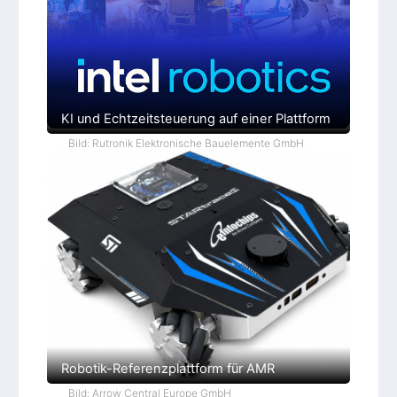
s
n
n
M
g
a
f
s
ü
c
r
h
h
i
u
n
m
e
a
n
n
KI und Echtzeitsteuerung auf einer Plattform
o
i
Bild: Rutronik Elektronische Bauelemente GmbH
d
e
R
o
b
o
t
e
r
Robotik-Referenzplattform für AMR
Bild: Arrow Central Europe GmbH