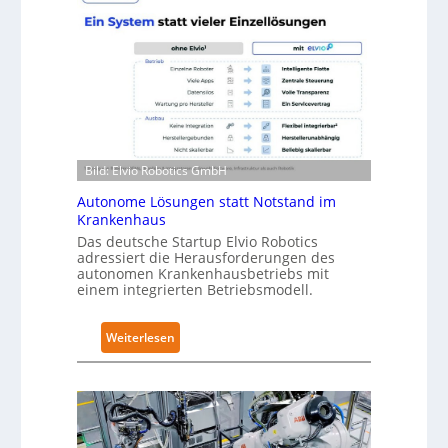
v
r
e
a
l
R
-
o
2
b
-
o
Z
t
e
i
Bild: Elvio Robotics GmbH
r
c
t
s
Autonome Lösungen statt Notstand im
i
Krankenhaus
e
f
Das deutsche Startup Elvio Robotics
r
adressiert die Herausforderungen des
i
w
autonomen Krankenhausbetriebs mit
z
e
einem integrierten Betriebsmodell.
i
i
e
t
:
Weiterlesen
r
e
A
u
r
u
n
t
t
g
g
o
n
l
n
a