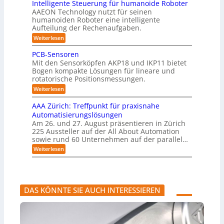
B
Intelligente Steuerung für humanoide Roboter
K
u
3
r
o
u
AAEON Technology nutzt für seinen
c
l
.
ä
d
n
h
humanoiden Roboter eine intelligente
0
t
a
e
i
Aufteilung der Rechenaufgaben.
d
e
n
s
n
f
r
L
:
Weiterlesen
Z
s
ü
o
I
o
e
r
b
e
n
PCB-Sensoren
i
g
S
o
t
5
t
Mit den Sensorköpfen AKP18 und IKP11 bietet
y
t
e
i
e
z
s
Bogen kompakte Lösungen für lineare und
i
l
n
s
t
rotatorische Positionsmessungen.
k
e
l
v
e
t
i
:
r
o
Weiterlesen
m
g
i
P
n
i
t
e
C
K
k
AAA Zürich: Treffpunkt für praxisnahe
n
n
i
B
I
t
Automatisierungslösungen
t
-
w
f
e
e
Am 26. und 27. August präsentieren in Zürich
S
i
g
i
S
225 Aussteller auf der All About Automation
e
c
r
t
z
n
h
sowie rund 60 Unternehmen auf der parallel…
a
e
s
t
i
t
:
Weiterlesen
u
o
i
i
e
A
e
r
g
o
A
r
r
e
e
n
A
u
n
r
t
e
Z
n
a
n
ü
g
l
DAS KÖNNTE SIE AUCH INTERESSIEREN
r
f
s
i
ü
M
c
r
a
h
h
s
:
u
c