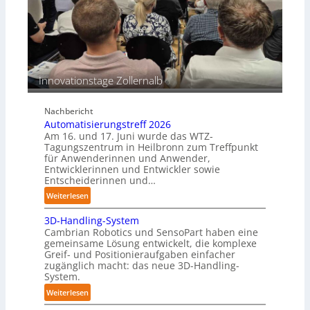
i
n
n
s
e
b
n
e
p
s
e
Innovationstage Zollernalb
t
r
ä
C
n
Nachbericht
o
d
Automatisierungstreff 2026
b
i
Am 16. und 17. Juni wurde das WTZ-
o
g
Tagungszentrum in Heilbronn zum Treffpunkt
t
für Anwenderinnen und Anwender,
e
Entwicklerinnen und Entwickler sowie
P
Entscheiderinnen und…
o
:
Weiterlesen
l
A
y
3D-Handling-System
u
m
Cambrian Robotics und SensoPart haben eine
t
e
gemeinsame Lösung entwickelt, die komplexe
o
r
Greif- und Positionieraufgaben einfacher
m
l
zugänglich macht: das neue 3D-Handling-
a
System.
a
t
g
:
Weiterlesen
i
e
3