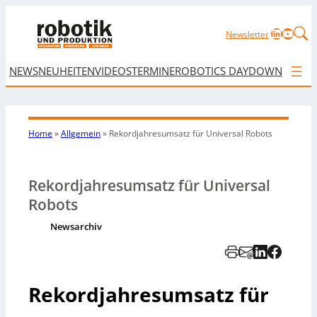
LinkedIn
YouTu
Newsletter
NEWS
NEUHEITEN
VIDEOS
TERMINE
ROBOTICS DAY
DOWNLOAD
Home
»
Allgemein
»
Rekordjahresumsatz für Universal Robots
Rekordjahresumsatz für Universal
Robots
Newsarchiv
Rekordjahresumsatz für