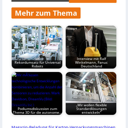
Mehr zum Thema
Interview mit Ralf
Rekordumsatz für Universal
Winkelmann, Fanuc
Robots
Deutschland
„Wir wollen flexible
Podiumsdiskussion zum
Standardlösungen
Thema 3D für die autonome…
entwickeln“
Magazin-Beladung für Karton-Verpackungsmaschinen