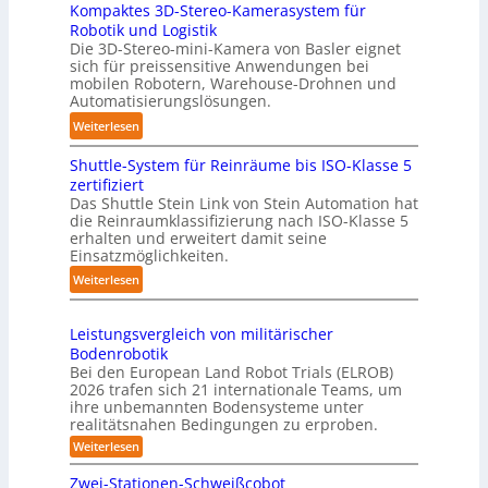
s
r
Kompaktes 3D-Stereo-Kamerasystem für
D
i
Robotik und Logistik
f
-
e
Die 3D-Stereo-mini-Kamera von Basler eignet
ü
H
sich für preissensitive Anwendungen bei
r
r
a
mobilen Robotern, Warehouse-Drohnen und
u
T
n
Automatisierungslösungen.
n
a
d
:
Weiterlesen
g
u
l
K
s
c
i
Shuttle-System für Reinräume bis ISO-Klasse 5
o
t
h
n
zertifiziert
m
r
r
g
Das Shuttle Stein Link von Stein Automation hat
p
e
o
die Reinraumklassifizierung nach ISO-Klasse 5
-
a
f
erhalten und erweitert damit seine
b
S
k
Einsatzmöglichkeiten.
f
o
y
t
2
t
:
Weiterlesen
s
e
0
e
S
t
s
2
r
h
e
3
Leistungsvergleich von militärischer
6
u
m
Bodenrobotik
D
t
Bei den European Land Robot Trials (ELROB)
-
t
2026 trafen sich 21 internationale Teams, um
S
l
ihre unbemannten Bodensysteme unter
t
realitätsnahen Bedingungen zu erproben.
e
e
-
:
Weiterlesen
r
L
S
e
e
Zwei-Stationen-Schweißcobot
y