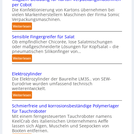
per Cobot
Die Konfektionierung von Kartons übernehmen bei
vielen Markenherstellern Maschinen der Firma Somic
Verpackungsmaschinen.
:
Weiterlesen
M
Sensible Fingergreifer für Salat
a
Ob empfindlicher Chicorée, lose Salatmischungen
g
oder maßgeschneiderte Lösungen für Kopfsalat – die
a
pneumatischen Silikonfinger von…
z
:
Weiterlesen
i
S
n
e
-
Elektrozylinder
n
B
Die Elektrozylinder der Baureihe LM3S.. von SEW-
s
e
Eurodrive wurden umfassend technisch
i
weiterentwickelt.
l
b
a
:
Weiterlesen
l
d
E
e
Schmierfreie und korrosionsbeständige Polymerlager
u
l
F
für Tauchroboter
n
e
i
Mit einem ferngesteuerten Tauchroboter namens
g
k
n
KeelCrab des italienischen Unternehmens Aeffe
f
t
lassen sich Algen, Muscheln und Seepocken von
g
ü
r
Booten entfernen.
e
r