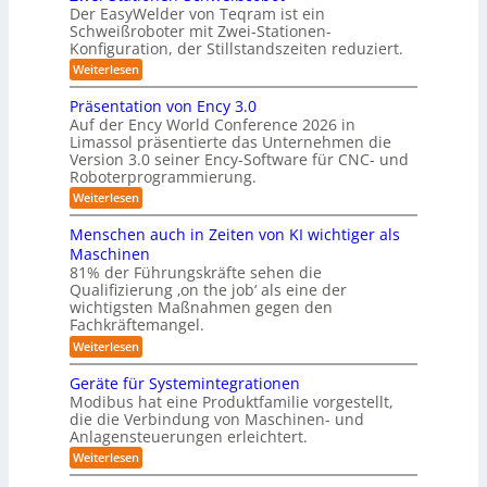
i
o
Der EasyWelder von Teqram ist ein
s
s
Schweißroboter mit Zwei-Stationen-
-
t
t
Konfiguration, der Stillstandszeiten reduziert.
u
K
e
n
:
Weiterlesen
a
g
m
Z
m
s
w
f
Präsentation von Ency 3.0
v
e
e
ü
Auf der Ency World Conference 2026 in
e
i
r
r
Limassol präsentierte das Unternehmen die
r
-
a
g
Version 3.0 seiner Ency-Software für CNC- und
S
R
l
Roboterprogrammierung.
s
t
e
e
a
y
:
Weiterlesen
i
i
t
P
c
s
i
n
r
h
Menschen auch in Zeiten von KI wichtiger als
o
t
ä
r
v
n
Maschinen
e
s
o
e
ä
81% der Führungskräfte sehen die
e
n
m
n
u
Qualifizierung ‚on the job‘ als eine der
n
m
-
f
t
wichtigsten Maßnahmen gegen den
i
m
S
a
ü
l
Fachkräftemangel.
c
e
t
i
r
h
:
Weiterlesen
b
i
t
w
M
R
o
ä
i
e
e
n
Geräte für Systemintegrationen
o
r
i
s
n
v
i
Modibus hat eine Produktfamilie vorgestellt,
b
ß
s
o
I
s
die die Verbindung von Maschinen- und
c
c
o
n
c
S
o
Anlagensteuerungen erleichtert.
h
E
t
h
b
e
O
n
:
Weiterlesen
e
i
o
n
c
G
-
r
t
a
k
y
e