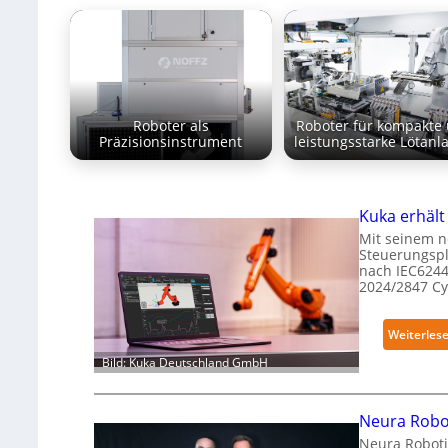
Roboter als
Roboter für kompakte
Präzisionsinstrument
leistungsstarke Lötanl
Kuka erhält
Mit seinem n
Steuerungspl
nach IEC6244
2024/2847 C
Weiterles
Bild: Kuka Deutschland GmbH
Neura Robot
Neura Roboti