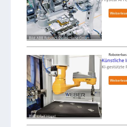
Weiterles
Bild: ABB Robotics Deutschland GmbH
Roboterbas
Künstliche I
KI-gestützte
Weiterles
Bild: ©Ralf Högel