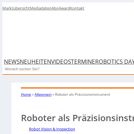
Marktübersicht
Mediadaten
Abo
Award
Kontakt
NEWS
NEUHEITEN
VIDEOS
TERMINE
ROBOTICS DA
Search
Home
»
Allgemein
»
Roboter als Präzisionsinstrument
Roboter als Präzisionsins
Robot Vision & Inspection