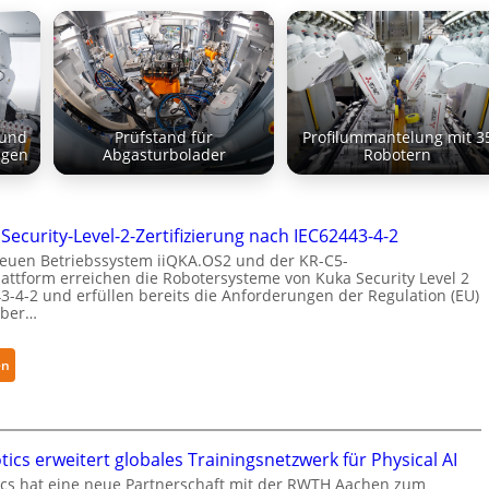
 und
Prüfstand für
Profilummantelung mit 3
agen
Abgasturbolader
Robotern
 Security-Level-2-Zertifizierung nach IEC62443-4-2
euen Betriebssystem iiQKA.OS2 und der KR-C5-
attform erreichen die Robotersysteme von Kuka Security Level 2
3-4-2 und erfüllen bereits die Anforderungen der Regulation (EU)
yber…
:
en
K
u
k
a
ics erweitert globales Trainingsnetzwerk für Physical AI
e
cs hat eine neue Partnerschaft mit der RWTH Aachen zum