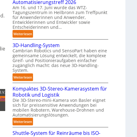
Automatisierungstreff 2026
n
o
Am 16. und 17. Juni wurde das WTZ-
d
b
Tagungszentrum in Heilbronn zum Treffpunkt
d.
i
für Anwenderinnen und Anwender,
o
g
Entwicklerinnen und Entwickler sowie
t
e
Entscheiderinnen und…
P
:
Weiterlesen
o
A
l
3D-Handling-System
u
die
y
Cambrian Robotics und SensoPart haben eine
t
gemeinsame Lösung entwickelt, die komplexe
m
o
Greif- und Positionieraufgaben einfacher
e
m
zugänglich macht: das neue 3D-Handling-
r
a
System.
l
t
:
Weiterlesen
a
i
3
g
s
Kompaktes 3D-Stereo-Kamerasystem für
D
e
i
B.V.
Robotik und Logistik
-
r
e
ite
Die 3D-Stereo-mini-Kamera von Basler eignet
H
f
r
sich für preissensitive Anwendungen bei
a
ü
u
mobilen Robotern, Warehouse-Drohnen und
n
r
Automatisierungslösungen.
n
d
T
g
:
Weiterlesen
l
a
s
K
i
u
Shuttle-System für Reinräume bis ISO-
t
o
n
c