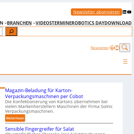
LinkedIn
YouTube
Newsletter abonnieren
EN
BRANCHEN
VIDEOS
TERMINE
ROBOTICS DAY
DOWNLOAD
LinkedIn
YouTub
Newsletter
Magazin-Beladung für Karton-
Verpackungsmaschinen per Cobot
Die Konfektionierung von Kartons übernehmen bei
vielen Markenherstellern Maschinen der Firma Somic
Verpackungsmaschinen.
:
Weiterlesen
M
Sensible Fingergreifer für Salat
a