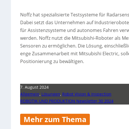
Noffz hat spezialisierte Testsysteme für Radarsen
Dabei setzt das Unternehmen auf Industrieroboter
für Assistenzsysteme und autonomes Fahren verwe
werden. Noffz nutzt die Mitsubishi-Roboter als M
Sensoren zu ermöglichen. Die Lösung, einschließl
enge Zusammenarbeit mit Mitsubishi Electric, sol
Positionierung zu bewältigen.
7. August 2024
Allgemein
,
Lösungen
,
Robot Vision & Inspection
ROBOTIK UND PRODUKTION Newsletter 30 2024
Mehr zum Thema