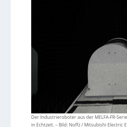
Der Industrieroboter aus der MELFA-FR-Serie
in Echtzeit. – Bild: Noffz / Mitsubishi Electric