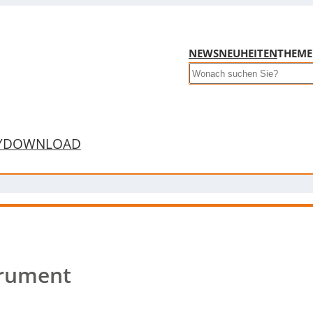
NEWS
NEUHEITEN
THEM
Search
Y
DOWNLOAD
trument