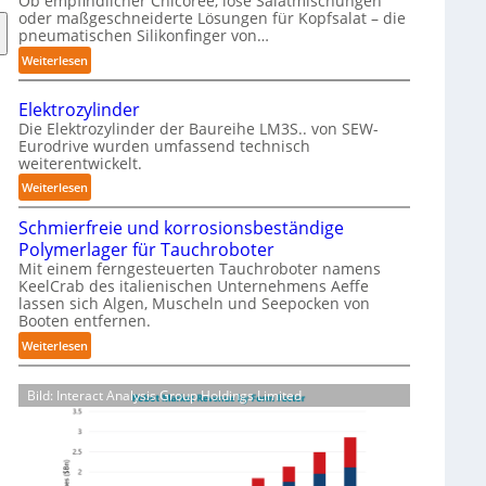
Ob empfindlicher Chicorée, lose Salatmischungen
g
oder maßgeschneiderte Lösungen für Kopfsalat – die
a
pneumatischen Silikonfinger von…
z
:
Weiterlesen
i
S
n
e
-
Elektrozylinder
n
B
Die Elektrozylinder der Baureihe LM3S.. von SEW-
s
Eurodrive wurden umfassend technisch
e
weiterentwickelt.
i
l
b
:
Weiterlesen
a
l
E
d
e
Schmierfreie und korrosionsbeständige
l
u
F
Polymerlager für Tauchroboter
e
n
i
Mit einem ferngesteuerten Tauchroboter namens
k
g
KeelCrab des italienischen Unternehmens Aeffe
n
t
f
lassen sich Algen, Muscheln und Seepocken von
g
r
ü
Booten entfernen.
e
o
r
:
Weiterlesen
r
z
K
S
g
y
a
c
r
l
Bild: Interact Analysis Group Holdings Limited
r
h
e
i
t
m
i
n
o
i
f
d
n
e
e
e
-