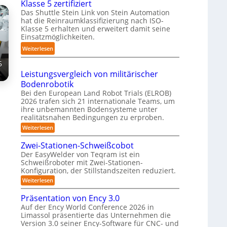
Klasse 5 zertifiziert
r
m
g
h
Das Shuttle Stein Link von Stein Automation
e
p
-
r
hat die Reinraumklassifizierung nach ISO-
f
a
S
Klasse 5 erhalten und erweitert damit seine
o
f
k
y
Einsatzmöglichkeiten.
b
2
t
s
:
o
Weiterlesen
0
e
t
S
t
2
s
5
e
h
e
6
3
Leistungsvergleich von militärischer
m
u
r
D
Bodenrobotik
t
-
Bei den European Land Robot Trials (ELROB)
t
S
2026 trafen sich 21 internationale Teams, um
l
ihre unbemannten Bodensysteme unter
t
e
realitätsnahen Bedingungen zu erproben.
e
-
:
Weiterlesen
r
L
S
e
e
Zwei-Stationen-Schweißcobot
y
o
i
Der EasyWelder von Teqram ist ein
s
s
-
Schweißroboter mit Zwei-Stationen-
t
t
K
Konfiguration, der Stillstandszeiten reduziert.
u
e
a
n
:
Weiterlesen
m
g
m
Z
s
f
w
e
Präsentation von Ency 3.0
v
e
ü
e
r
Auf der Ency World Conference 2026 in
i
r
r
Limassol präsentierte das Unternehmen die
a
-
g
R
Version 3.0 seiner Ency-Software für CNC- und
S
s
l