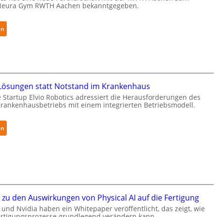
Neura Gym RWTH Aachen bekanntgegeben.
r
h
ä
:
en
l
N
t
e
S
u
e
r
c
a
ösungen statt Notstand im Krankenhaus
u
R
 Startup Elvio Robotics adressiert die Herausforderungen des
r
o
ankenhausbetriebs mit einem integrierten Betriebsmodell.
i
b
t
o
y
:
en
t
-
A
i
L
u
c
e
t
s
v
o
e
e
n
r
l
o
w
zu den Auswirkungen von Physical AI auf die Fertigung
-
m
e
und Nvidia haben ein Whitepaper veröffentlicht, das zeigt, wie
2
e
i
Fertigungsprozesse grundlegend verändern kann.