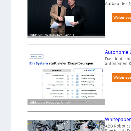
Aufbau des 
Weiterles
Bild: Neura Robotics GmbH
Autonome L
Das deutsche
autonomen Kr
Weiterles
Bild: Elvio Robotics GmbH
Whitepaper 
ABB Robotics 
Physical AI 