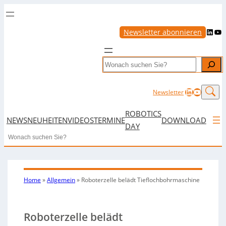
LinkedIn
YouTube
Newsletter abonnieren
Search
LinkedIn
YouTub
Newsletter
ROBOTICS
NEWS
NEUHEITEN
VIDEOS
TERMINE
DOWNLOAD
DAY
Search
Home
»
Allgemein
»
Roboterzelle belädt Tieflochbohrmaschine
Roboterzelle belädt