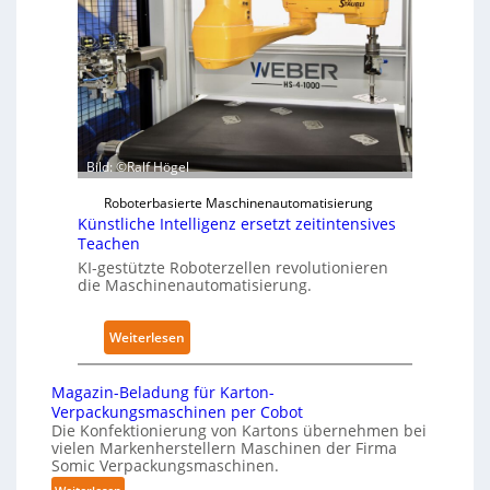
p
n
f
e
d
ü
r
i
r
z
m
P
u
K
h
d
r
y
e
a
s
Bild: ©Ralf Högel
n
n
i
A
Roboterbasierte Maschinenautomatisierung
k
c
Künstliche Intelligenz ersetzt zeitintensives
u
e
a
Teachen
s
n
l
KI-gestützte Roboterzellen revolutionieren
w
h
A
die Maschinenautomatisierung.
i
a
I
r
u
:
Weiterlesen
k
s
K
u
ü
n
Magazin-Beladung für Karton-
n
g
Verpackungsmaschinen per Cobot
s
Die Konfektionierung von Kartons übernehmen bei
e
vielen Markenherstellern Maschinen der Firma
t
n
Somic Verpackungsmaschinen.
l
v
: