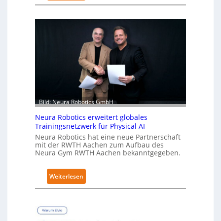
K
u
k
a
e
r
h
ä
l
t
Bild: Neura Robotics GmbH
S
e
Neura Robotics erweitert globales
Trainingsnetzwerk für Physical AI
c
Neura Robotics hat eine neue Partnerschaft
u
mit der RWTH Aachen zum Aufbau des
r
Neura Gym RWTH Aachen bekanntgegeben.
i
t
:
Weiterlesen
y
N
-
e
L
u
e
r
v