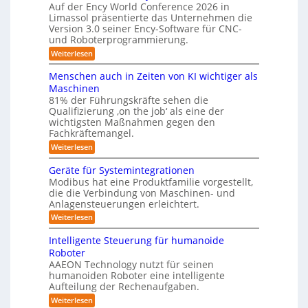
ü
Auf der Ency World Conference 2026 in
e
i
r
r
Limassol präsentierte das Unternehmen die
r
-
a
g
Version 3.0 seiner Ency-Software für CNC-
S
R
l
und Roboterprogrammierung.
s
t
e
e
a
y
:
Weiterlesen
i
i
t
P
c
s
i
n
r
h
Menschen auch in Zeiten von KI wichtiger als
o
t
ä
r
v
n
Maschinen
e
s
o
e
ä
81% der Führungskräfte sehen die
e
n
m
n
u
Qualifizierung ‚on the job‘ als eine der
n
m
-
f
t
wichtigsten Maßnahmen gegen den
i
m
S
a
ü
l
Fachkräftemangel.
c
e
t
i
r
h
:
Weiterlesen
b
i
t
w
M
R
o
ä
i
e
e
n
Geräte für Systemintegrationen
o
r
i
s
n
v
i
Modibus hat eine Produktfamilie vorgestellt,
b
ß
s
o
I
s
die die Verbindung von Maschinen- und
c
c
o
n
c
S
o
Anlagensteuerungen erleichtert.
h
E
t
h
b
e
O
n
:
Weiterlesen
e
i
o
n
c
G
-
r
t
a
k
y
e
B
Intelligente Steuerung für humanoide
K
u
3
r
o
u
Roboter
c
l
.
ä
d
n
h
AAEON Technology nutzt für seinen
0
t
a
e
i
d
humanoiden Roboter eine intelligente
e
n
s
n
f
Aufteilung der Rechenaufgaben.
r
L
Z
s
ü
o
:
o
Weiterlesen
e
r
b
e