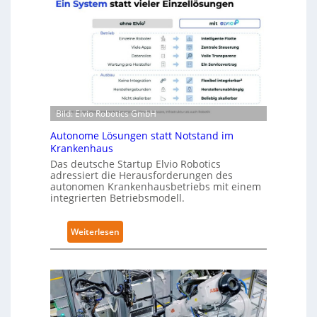
a
e
R
l
o
-
b
2
o
-
t
Z
i
e
Bild: Elvio Robotics GmbH
c
r
s
t
Autonome Lösungen statt Notstand im
e
Krankenhaus
i
r
f
Das deutsche Startup Elvio Robotics
w
adressiert die Herausforderungen des
i
autonomen Krankenhausbetriebs mit einem
e
z
integrierten Betriebsmodell.
i
i
t
e
:
Weiterlesen
e
r
A
r
u
u
t
n
t
g
g
o
l
n
n
o
a