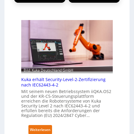
Bild: Kuka Deutschland GmbH
Kuka erhält Security-Level-2-Zertifizierung
nach IEC62443-4-2
Mit seinem neuen Betriebssystem iiQKA.OS2
und der KR-C5-Steuerungsplattform
erreichen die Robotersysteme von Kuka
Security Level 2 nach IEC62443-4-2 und
erfüllen bereits die Anforderungen der
Regulation (EU) 2024/2847 Cyber…
:
Weiterlesen