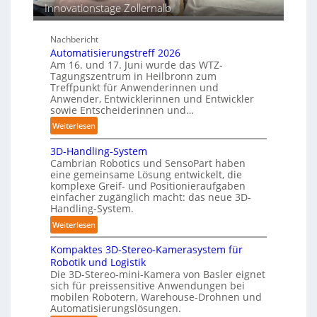
s
Innovationstage Zollernalb
e
t
r
ä
C
Nachbericht
n
Automatisierungstreff 2026
o
d
Am 16. und 17. Juni wurde das WTZ-
b
i
Tagungszentrum in Heilbronn zum
o
Treffpunkt für Anwenderinnen und
g
t
Anwender, Entwicklerinnen und Entwickler
e
sowie Entscheiderinnen und…
P
:
Weiterlesen
o
A
l
3D-Handling-System
u
y
Cambrian Robotics und SensoPart haben
t
m
eine gemeinsame Lösung entwickelt, die
o
e
komplexe Greif- und Positionieraufgaben
m
r
einfacher zugänglich macht: das neue 3D-
a
Handling-System.
l
t
a
:
Weiterlesen
i
g
3
s
e
Kompaktes 3D-Stereo-Kamerasystem für
D
i
r
Robotik und Logistik
-
e
Die 3D-Stereo-mini-Kamera von Basler eignet
f
H
sich für preissensitive Anwendungen bei
r
ü
a
mobilen Robotern, Warehouse-Drohnen und
u
r
n
Automatisierungslösungen.
n
T