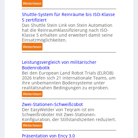
d
:
Weiterlesen
g
a
l
K
s
u
i
Shuttle-System für Reinräume bis ISO-Klasse
o
t
c
n
5 zertifiziert
m
r
h
g
Das Shuttle Stein Link von Stein Automation
p
e
r
hat die Reinraumklassifizierung nach ISO-
-
a
f
o
Klasse 5 erhalten und erweitert damit seine
S
k
Einsatzmöglichkeiten.
f
b
y
t
2
o
:
Weiterlesen
s
e
0
t
S
t
s
2
e
h
e
3
Leistungsvergleich von militärischer
6
r
u
m
Bodenrobotik
D
t
Bei den European Land Robot Trials (ELROB)
-
t
2026 trafen sich 21 internationale Teams, um
S
l
ihre unbemannten Bodensysteme unter
t
realitätsnahen Bedingungen zu erproben.
e
e
-
:
Weiterlesen
r
L
S
e
e
Zwei-Stationen-Schweißcobot
y
i
o
Der EasyWelder von Teqram ist ein
s
s
Schweißroboter mit Zwei-Stationen-
-
t
t
Konfiguration, der Stillstandszeiten reduziert.
u
K
e
n
:
Weiterlesen
a
g
m
Z
m
s
w
f
Präsentation von Ency 3.0
v
e
e