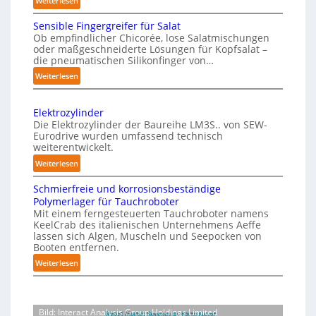
Weiterlesen
i
o
M
c
n
Sensible Fingergreifer für Salat
a
h
P
Ob empfindlicher Chicorée, lose Salatmischungen
g
oder maßgeschneiderte Lösungen für Kopfsalat –
e
h
a
die pneumatischen Silikonfinger von…
I
y
z
:
Weiterlesen
n
s
i
S
t
n
i
e
-
e
c
Elektrozylinder
n
B
l
Die Elektrozylinder der Baureihe LM3S.. von SEW-
a
s
e
Eurodrive wurden umfassend technisch
l
l
i
weiterentwickelt.
l
i
A
b
a
:
Weiterlesen
g
I
l
d
E
e
e
a
Schmierfreie und korrosionsbeständige
u
l
F
n
u
Polymerlager für Tauchroboter
n
e
i
z
Mit einem ferngesteuerten Tauchroboter namens
f
g
k
n
KeelCrab des italienischen Unternehmens Aeffe
e
f
d
t
lassen sich Algen, Muscheln und Seepocken von
g
ü
r
r
i
Booten entfernen.
e
r
s
o
e
:
Weiterlesen
r
K
z
e
F
S
g
a
y
t
e
c
r
r
l
z
r
h
e
t
i
Bild: Interact Analysis Group Holdings Limited
t
m