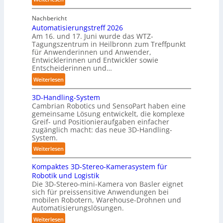
r
r
A
C
o
Nachbericht
A
o
b
Automatisierungstreff 2026
A
b
Am 16. und 17. Juni wurde das WTZ-
o
Z
o
Tagungszentrum in Heilbronn zum Treffpunkt
t
ü
t
für Anwenderinnen und Anwender,
e
r
Entwicklerinnen und Entwickler sowie
r
i
Entscheiderinnen und…
c
:
Weiterlesen
h
A
:
3D-Handling-System
u
T
Cambrian Robotics und SensoPart haben eine
t
r
gemeinsame Lösung entwickelt, die komplexe
o
Greif- und Positionieraufgaben einfacher
e
m
zugänglich macht: das neue 3D-Handling-
f
a
System.
f
t
:
Weiterlesen
p
i
3
u
s
Kompaktes 3D-Stereo-Kamerasystem für
D
n
i
Robotik und Logistik
-
k
e
Die 3D-Stereo-mini-Kamera von Basler eignet
H
t
sich für preissensitive Anwendungen bei
r
a
f
mobilen Robotern, Warehouse-Drohnen und
u
n
Automatisierungslösungen.
ü
n
d
r
:
Weiterlesen
g