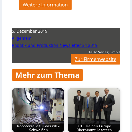
Weitere Information
5. Dezember 2019
Allgemein
Robotik und Produktion Newsletter 24 2019
TeDo Verlag GmbH
Zur Firmenwebsite
Mehr zum Thema
Roboterzelle für das WIG-
OTC Daihen Europe
Schweißen
übernimmt Lasotech