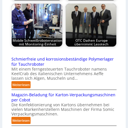
Mobile Schweißroboterstation
OTC Daihen Europe
mit Monitoring-Einheit
übernimmt Lasotech
Schmierfreie und korrosionsbeständige Polymerlager
für Tauchroboter
Mit einem ferngesteuerten Tauchroboter namens
KeelCrab des italienischen Unternehmens Aeffe
lassen sich Algen, Muscheln und…
:
Weiterlesen
S
Magazin-Beladung für Karton-Verpackungsmaschinen
c
per Cobot
h
Die Konfektionierung von Kartons übernehmen bei
m
vielen Markenherstellern Maschinen der Firma Somic
i
Verpackungsmaschinen.
e
:
Weiterlesen
r
M
f