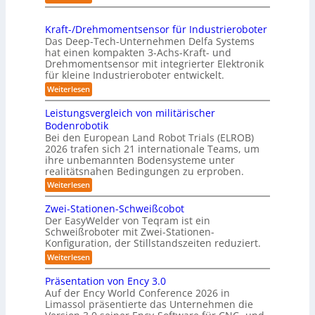
l
p
K
s
i
r
o
t
n
Kraft-/Drehmomentsensor für Industrieroboter
a
m
r
Das Deep-Tech-Unternehmen Delfa Systems
g
x
p
e
hat einen kompakten 3-Achs-Kraft- und
-
i
a
Drehmomentsensor mit integrierter Elektronik
f
S
s
für kleine Industrieroboter entwickelt.
k
f
y
n
t
:
Weiterlesen
2
s
a
K
e
0
r
t
h
Leistungsvergleich von militärischer
s
2
a
e
Bodenrobotik
e
3
f
6
m
Bei den European Land Robot Trials (ELROB)
t
A
D
2026 trafen sich 21 internationale Teams, um
-
u
-
/
ihre unbemannten Bodensysteme unter
t
D
S
realitätsnahen Bedingungen zu erproben.
r
o
t
:
Weiterlesen
e
m
L
e
h
e
a
m
Zwei-Stationen-Schweißcobot
r
i
o
t
Der EasyWelder von Teqram ist ein
e
s
m
Schweißroboter mit Zwei-Stationen-
i
t
o
e
Konfiguration, der Stillstandszeiten reduziert.
u
s
n
-
n
t
:
Weiterlesen
i
K
g
s
Z
e
s
a
e
w
Präsentation von Ency 3.0
v
r
n
e
m
Auf der Ency World Conference 2026 in
e
s
i
u
e
r
Limassol präsentierte das Unternehmen die
o
-
n
g
r
r