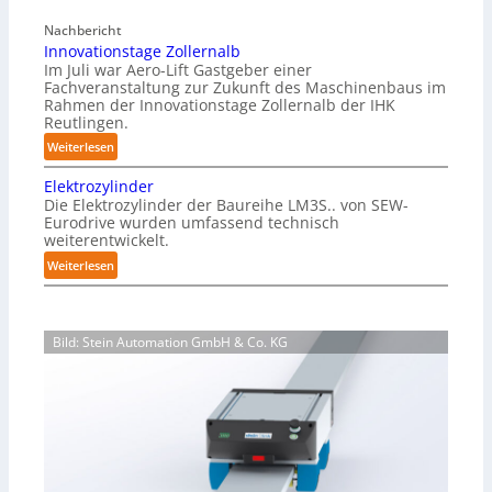
a
r
Nachbericht
g
e
Innovationstage Zollernalb
a
i
Im Juli war Aero-Lift Gastgeber einer
z
e
Fachveranstaltung zur Zukunft des Maschinenbaus im
i
Rahmen der Innovationstage Zollernalb der IHK
u
n
Reutlingen.
n
-
d
:
Weiterlesen
B
k
I
e
Elektrozylinder
o
n
l
Die Elektrozylinder der Baureihe LM3S.. von SEW-
r
n
a
Eurodrive wurden umfassend technisch
r
o
weiterentwickelt.
d
o
v
u
:
Weiterlesen
s
a
n
E
i
t
g
l
o
i
f
e
n
o
Bild: Stein Automation GmbH & Co. KG
ü
k
s
n
r
t
b
s
K
r
e
t
a
o
s
a
r
z
t
g
t
y
ä
e
o
l
n
Z
n