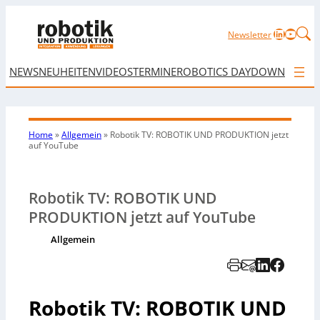
LinkedIn
YouTu
Newsletter
NEWS
NEUHEITEN
VIDEOS
TERMINE
ROBOTICS DAY
DOWNLOAD
Home
»
Allgemein
»
Robotik TV: ROBOTIK UND PRODUKTION jetzt
auf YouTube
Robotik TV: ROBOTIK UND
PRODUKTION jetzt auf YouTube
Allgemein
Robotik TV: ROBOTIK UND