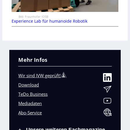
Bild: Fraunhofer IOSB
Experience Lab für humanoide Robotik
Mehr Infos
Wir sind IVW geprüft!
Download
TeDo Business
Mediadaten
Abo-Service
Unsere weiteren Fachmagazine
+