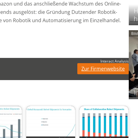
azon und das anschließende Wachstum des Online-
H
Trends ausgelöst: die Gründung Dutzender Robotik-
h
e von Robotik und Automatisierung im Einzelhandel.
Bil
Interact Analysis
Zur Firmenwebsite
I