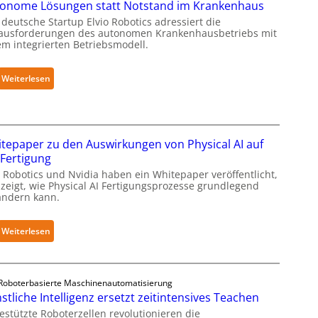
onome Lösungen statt Notstand im Krankenhaus
S
u
deutsche Startup Elvio Robotics adressiert die
e
r
ausforderungen des autonomen Krankenhausbetriebs mit
c
a
em integrierten Betriebsmodell.
u
R
r
o
:
Weiterlesen
i
b
A
t
o
u
y
t
t
-
i
o
tepaper zu den Auswirkungen von Physical AI auf
L
c
n
 Fertigung
e
s
o
v
 Robotics und Nvidia haben ein Whitepaper veröffentlicht,
e
m
 zeigt, wie Physical AI Fertigungsprozesse grundlegend
e
r
ändern kann.
e
l
w
L
-
e
ö
:
Weiterlesen
2
i
s
W
-
t
u
h
Z
e
n
i
e
r
Roboterbasierte Maschinenautomatisierung
g
t
r
stliche Intelligenz ersetzt zeitintensives Teachen
t
e
e
t
g
estützte Roboterzellen revolutionieren die
n