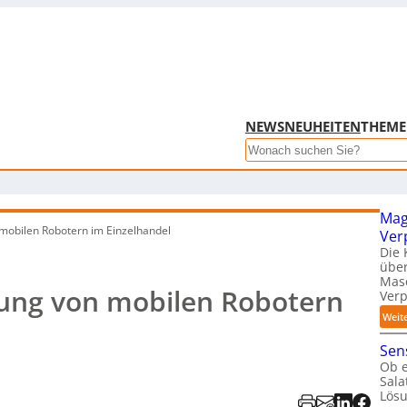
NEWS
NEUHEITEN
THEM
Search
Mag
mobilen Robotern im Einzelhandel
Ver
Die 
über
Mas
ung von mobilen Robotern
Ver
Weit
Sens
Ob e
Sal
Lösu