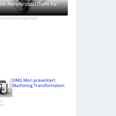
ik-Referenzplattform für
Arrow Central Europe GmbH
DMG Mori präsentiert
Machining Transformation
DMG
MEA
g