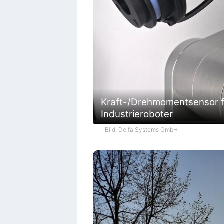
Kraft-/Drehmomentsensor f
Industrieroboter
Bild: Delfa Systems GmbH