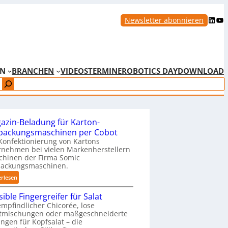
LinkedIn
YouTube
Newsletter abonnieren
EN
BRANCHEN
VIDEOS
TERMINE
ROBOTICS DAY
DOWNLOAD
azin-Beladung für Karton-
packungsmaschinen per Cobot
Konfektionierung von Kartons
nehmen bei vielen Markenherstellern
chinen der Firma Somic
packungsmaschinen.
:
erlesen
M
ible Fingergreifer für Salat
a
mpfindlicher Chicorée, lose
g
atmischungen oder maßgeschneiderte
a
ngen für Kopfsalat – die
z