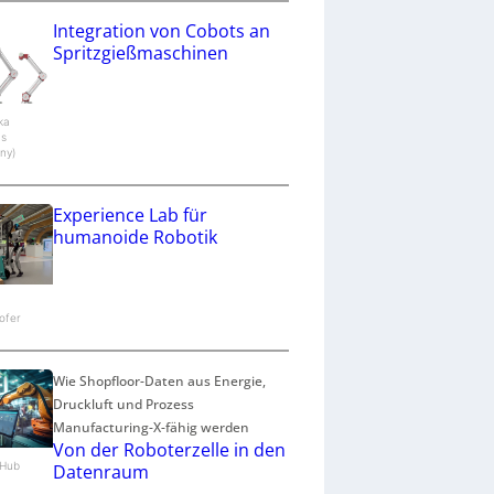
Integration von Cobots an
Spritzgießmaschinen
aka
cs
ny)
Experience Lab für
humanoide Robotik
ofer
Wie Shopfloor-Daten aus Energie,
Druckluft und Prozess
Manufacturing-X-fähig werden
Von der Roboterzelle in den
n.Hub
Datenraum