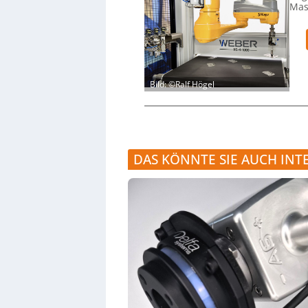
Mas
Bild: ©Ralf Högel
DAS KÖNNTE SIE AUCH INT