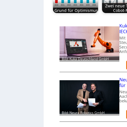
Zwei neue 
Grund für Optimismus
Cobot-
Kuk
IEC
Mit
Ste
Secu
Anf
Bild: Kuka Deutschland GmbH
Neu
für
Neu
Aac
bek
Bild: Neura Robotics GmbH