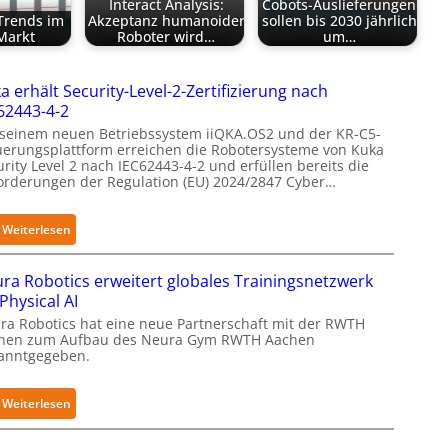
Interact Analysis:
Cobots-Auslieferungen
Trends im
Akzeptanz humanoider
sollen bis 2030 jährlich
Markt
Roboter wird…
um…
a erhält Security-Level-2-Zertifizierung nach
62443-4-2
 seinem neuen Betriebssystem iiQKA.OS2 und der KR-C5-
uerungsplattform erreichen die Robotersysteme von Kuka
rity Level 2 nach IEC62443-4-2 und erfüllen bereits die
orderungen der Regulation (EU) 2024/2847 Cyber…
:
Weiterlesen
K
u
ra Robotics erweitert globales Trainingsnetzwerk
k
 Physical AI
a
ra Robotics hat eine neue Partnerschaft mit der RWTH
e
hen zum Aufbau des Neura Gym RWTH Aachen
anntgegeben.
r
h
ä
:
Weiterlesen
l
N
t
e