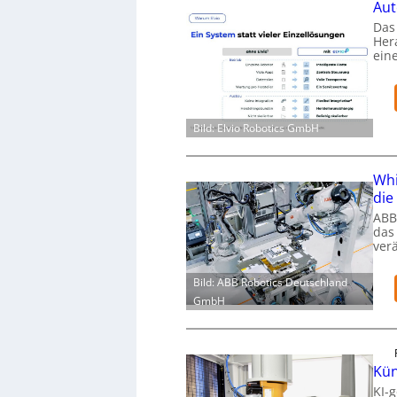
Aut
Das 
Her
ein
Bild: Elvio Robotics GmbH
Whi
die
ABB
das
ver
Bild: ABB Robotics Deutschland
GmbH
Kün
KI-g