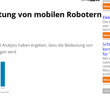
pneu
Weit
tung von mobilen Robotern
Ele
Die 
von
tech
Weit
Sch
 Analysis haben ergeben, dass die Bedeutung von
kor
gen wird.
für
Mit 
name
Unte
Mus
entf
Weit
Bil