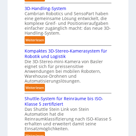
o
n
A
b
3D-Handling-System
d
u
o
Cambrian Robotics und SensoPart haben
i
t
t
eine gemeinsame Lösung entwickelt, die
g
o
komplexe Greif- und Positionieraufgaben
e
m
einfacher zugänglich macht: das neue 3D-
P
a
Handling-System.
o
t
:
Weiterlesen
l
i
3
y
s
Kompaktes 3D-Stereo-Kamerasystem für
D
m
i
Robotik und Logistik
-
e
e
Die 3D-Stereo-mini-Kamera von Basler
H
eignet sich für preissensitive
r
r
a
Anwendungen bei mobilen Robotern,
l
u
n
Warehouse-Drohnen und
a
n
d
Automatisierungslösungen.
g
g
l
:
Weiterlesen
e
s
i
K
r
t
n
Shuttle-System für Reinräume bis ISO-
o
f
r
g
Klasse 5 zertifiziert
m
ü
e
Das Shuttle Stein Link von Stein
-
p
r
f
Automation hat die
S
a
T
Reinraumklassifizierung nach ISO-Klasse 5
f
y
k
erhalten und erweitert damit seine
a
2
s
t
Einsatzmöglichkeiten.
u
0
t
e
:
Weiterlesen
c
2