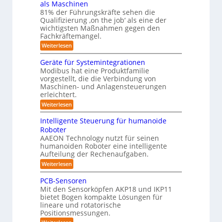
n
als Maschinen
u
s
n
e
ü
81% der Führungskräfte sehen die
m
e
m
n
r
Qualifizierung ‚on the job‘ als eine der
n
i
e
-
t
l
wichtigsten Maßnahmen gegen den
R
S
b
a
i
Fachkräftemangel.
c
o
t
i
t
h
:
Weiterlesen
i
b
ä
s
w
M
o
r
o
e
e
I
n
Geräte für Systemintegrationen
i
i
n
t
v
s
S
Modibus hat eine Produktfamilie
ß
s
o
c
i
vorgestellt, die die Verbindung von
O
c
c
n
h
k
o
Maschinen- und Anlagensteuerungen
h
-
E
e
b
erleichtert.
e
u
n
r
K
o
n
c
B
n
:
Weiterlesen
t
l
a
y
o
G
d
u
a
3
d
e
Intelligente Steuerung für humanoide
c
L
.
e
r
s
h
Roboter
0
n
ä
o
s
i
AAEON Technology nutzt für seinen
r
t
g
n
e
o
humanoiden Roboter eine intelligente
e
Z
i
b
f
Aufteilung der Rechenaufgaben.
5
e
o
ü
s
z
i
:
Weiterlesen
t
r
t
t
I
e
i
S
e
n
i
k
PCB-Sensoren
y
r
n
t
s
Mit den Sensorköpfen AKP18 und IKP11
k
v
t
e
t
bietet Bogen kompakte Lösungen für
o
l
i
e
lineare und rotatorische
n
l
m
f
K
Positionsmessungen.
i
i
I
g
i
n
: