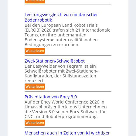
e
s
S
h
6
m
3
h
r
Leistungsvergleich von militärischer
D
u
o
Bodenrobotik
-
t
b
Bei den European Land Robot Trials
S
t
o
(ELROB) 2026 trafen sich 21 internationale
t
l
t
Teams, um ihre unbemannten
e
Bodensysteme unter realitätsnahen
e
e
r
Bedingungen zu erproben.
-
r
e
:
Weiterlesen
S
L
o
y
e
Zwei-Stationen-Schweißcobot
-
s
i
Der EasyWelder von Teqram ist ein
K
s
t
Schweißroboter mit Zwei-Stationen-
t
a
e
Konfiguration, der Stillstandszeiten
u
m
m
reduziert.
n
e
g
f
:
Weiterlesen
s
r
Z
ü
v
w
a
Präsentation von Ency 3.0
e
r
e
r
Auf der Ency World Conference 2026 in
s
R
i
g
Limassol präsentierte das Unternehmen
y
-
e
l
die Version 3.0 seiner Ency-Software für
S
s
e
i
CNC- und Roboterprogrammierung.
t
i
t
a
n
:
Weiterlesen
c
e
t
r
P
h
i
m
r
v
ä
Menschen auch in Zeiten von KI wichtiger
o
ä
o
f