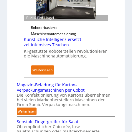
p
s
t
e
t
z
r
a
w
Bild: ©Ralf Högel
z
n
e
u
Roboterbasierte
d
r
d
Maschinenautomatisierung
i
k
Künstliche Intelligenz ersetzt
e
m
f
zeitintensives Teachen
n
K
ü
KI-gestützte Roboterzellen revolutionieren
A
r
r
die Maschinenautomatisierung.
u
a
P
s
n
h
:
Weiterlesen
w
k
y
K
i
e
s
ü
r
n
Magazin-Beladung für Karton-
i
n
k
Verpackungsmaschinen per Cobot
h
c
s
Die Konfektionierung von Kartons übernehmen
u
a
a
bei vielen Markenherstellern Maschinen der
t
n
u
l
Firma Somic Verpackungsmaschinen.
l
g
s
A
:
Weiterlesen
i
e
I
M
c
n
Sensible Fingergreifer für Salat
a
h
v
Ob empfindlicher Chicorée, lose
g
Salatmischungen oder maßgeschneiderte
e
o