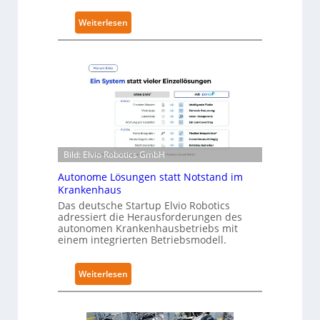
r
:
Weiterlesen
i
N
t
e
y
u
-
r
L
a
e
R
v
o
e
b
l
Bild: Elvio Robotics GmbH
o
-
t
2
Autonome Lösungen statt Notstand im
i
Krankenhaus
-
c
Z
Das deutsche Startup Elvio Robotics
adressiert die Herausforderungen des
s
e
autonomen Krankenhausbetriebs mit
e
r
einem integrierten Betriebsmodell.
r
t
w
i
:
Weiterlesen
e
f
A
i
i
u
t
z
t