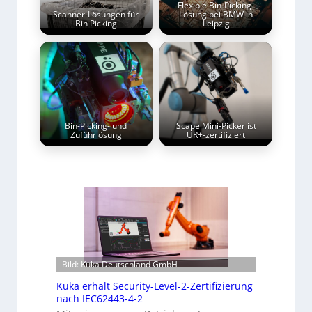
Flexible Bin-Picking-
Scanner-Lösungen für
Lösung bei BMW in
Bin Picking
Leipzig
Bin-Picking- und
Scape Mini-Picker ist
Zuführlösung
UR+-zertifiziert
Bild: Kuka Deutschland GmbH
Kuka erhält Security-Level-2-Zertifizierung
nach IEC62443-4-2