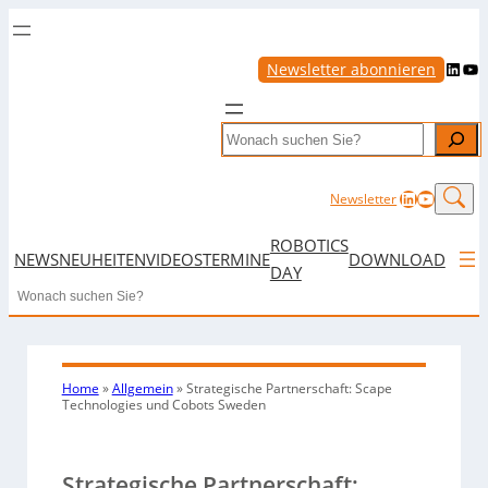
LinkedIn
YouTube
Newsletter abonnieren
Search
LinkedIn
YouTub
Newsletter
ROBOTICS
NEWS
NEUHEITEN
VIDEOS
TERMINE
DOWNLOAD
DAY
Search
Home
»
Allgemein
»
Strategische Partnerschaft: Scape
Technologies und Cobots Sweden
Strategische Partnerschaft: