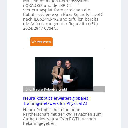
Mit seinem neuen Betriebssystem
iiQKA.OS2 und der KR-C5-
Steuerungsplattform erreichen die
Robotersysteme von Kuka Security Level 2
nach IEC62443-4-2 und erfüllen bereits
die Anforderungen der Regulation (EU)
2024/2847 Cyber…
:
Weiterlesen
K
u
k
a
e
r
h
Bild: Neura Robotics GmbH
ä
l
Neura Robotics erweitert globales
t
Trainingsnetzwerk für Physical AI
S
Neura Robotics hat eine neue
e
Partnerschaft mit der RWTH Aachen zum
Aufbau des Neura Gym RWTH Aachen
c
bekanntgegeben.
u