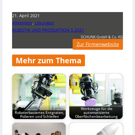
21. April 2021
Allgemein
,
Lösungen
ROBOTIK UND PRODUKTION 5 2021
SCHUNK GmbH & Co. KG
Zur Firmenwebsite
Mehr zum Thema
Werkzeuge für die
Roboterbasiertes Entgraten,
automatisierte
Polieren und Schleifen
Oberflächenbearbeitung