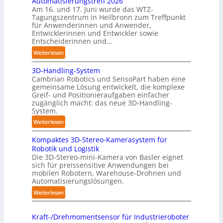
Automatisierungstreff 2026
A
b
Am 16. und 17. Juni wurde das WTZ-
o
Z
o
Tagungszentrum in Heilbronn zum Treffpunkt
t
ü
t
für Anwenderinnen und Anwender,
e
r
Entwicklerinnen und Entwickler sowie
r
i
Entscheiderinnen und…
c
:
Weiterlesen
h
A
:
3D-Handling-System
u
T
Cambrian Robotics und SensoPart haben eine
t
r
gemeinsame Lösung entwickelt, die komplexe
o
Greif- und Positionieraufgaben einfacher
e
m
zugänglich macht: das neue 3D-Handling-
f
a
System.
f
t
:
Weiterlesen
p
i
3
u
s
Kompaktes 3D-Stereo-Kamerasystem für
D
n
i
Robotik und Logistik
-
k
e
Die 3D-Stereo-mini-Kamera von Basler eignet
H
t
sich für preissensitive Anwendungen bei
r
a
f
mobilen Robotern, Warehouse-Drohnen und
u
n
Automatisierungslösungen.
ü
n
d
r
:
Weiterlesen
g
l
p
K
s
i
r
o
t
n
Kraft-/Drehmomentsensor für Industrieroboter
a
m
r