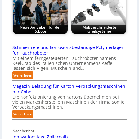
Neue Aufgaben für den
Maßgeschneiderte
Roboter
Greifsysteme
Schmierfreie und korrosionsbeständige Polymerlager
für Tauchroboter
Mit einem ferngesteuerten Tauchroboter namens
KeelCrab des italienischen Unternehmens Aeffe
lassen sich Algen, Muscheln und…
:
Weiterlesen
S
Magazin-Beladung für Karton-Verpackungsmaschinen
c
per Cobot
h
Die Konfektionierung von Kartons übernehmen bei
m
vielen Markenherstellern Maschinen der Firma Somic
i
Verpackungsmaschinen.
e
:
Weiterlesen
r
M
f
a
r
Nachbericht
g
e
Innovationstage Zollernalb
a