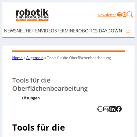
LinkedIn
YouTu
Newsletter
NEWS
NEUHEITEN
VIDEOS
TERMINE
ROBOTICS DAY
DOWNLOAD
Home
»
Allgemein
»
Tools für die Oberflächenbearbeitung
Tools für die
Oberflächenbearbeitung
Lösungen
Tools für die