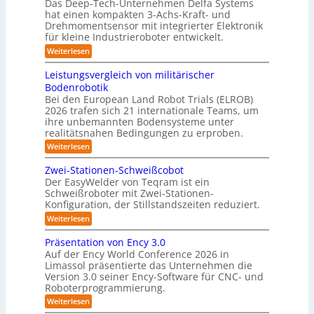
Das Deep-Tech-Unternehmen Delfa Systems
g
x
p
e
hat einen kompakten 3-Achs-Kraft- und
-
i
a
Drehmomentsensor mit integrierter Elektronik
f
S
s
für kleine Industrieroboter entwickelt.
k
f
y
n
t
:
Weiterlesen
2
s
a
K
e
0
r
t
h
Leistungsvergleich von militärischer
s
2
a
e
Bodenrobotik
e
3
f
6
m
Bei den European Land Robot Trials (ELROB)
t
A
D
2026 trafen sich 21 internationale Teams, um
-
u
-
/
ihre unbemannten Bodensysteme unter
t
D
S
realitätsnahen Bedingungen zu erproben.
r
o
t
:
Weiterlesen
e
m
L
e
h
e
a
m
Zwei-Stationen-Schweißcobot
r
i
o
t
Der EasyWelder von Teqram ist ein
e
s
m
Schweißroboter mit Zwei-Stationen-
i
t
o
e
Konfiguration, der Stillstandszeiten reduziert.
u
s
n
-
n
t
:
Weiterlesen
i
K
g
s
Z
e
s
a
e
w
Präsentation von Ency 3.0
v
r
n
e
m
Auf der Ency World Conference 2026 in
e
s
i
u
e
r
Limassol präsentierte das Unternehmen die
o
-
n
g
Version 3.0 seiner Ency-Software für CNC- und
r
r
S
l
f
g
Roboterprogrammierung.
t
a
e
ü
a
s
:
Weiterlesen
s
i
r
t
P
c
l