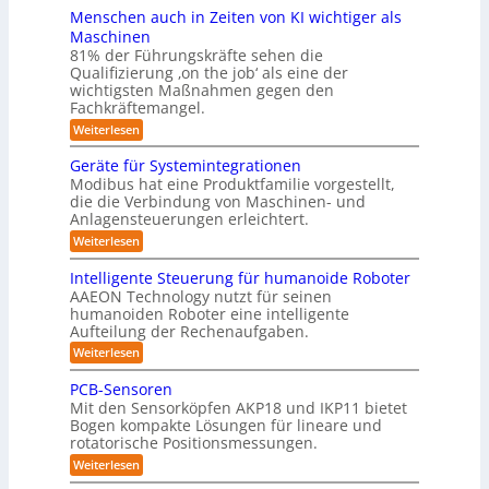
I
y
i
r
h
Menschen auch in Zeiten von KI wichtiger als
n
o
ö
s
ä
v
d
n
Maschinen
s
s
o
t
u
e
81% der Führungskräfte sehen die
e
n
u
s
n
e
Qualifizierung ‚on the job‘ als eine der
n
m
t
-
n
m
t
wichtigsten Maßnahmen gegen den
i
r
S
a
g
l
Fachkräftemangel.
f
i
c
t
i
e
e
h
ü
:
Weiterlesen
i
t
r
w
n
M
o
r
ä
o
e
e
n
Geräte für Systemintegrationen
r
R
b
i
n
v
i
Modibus hat eine Produktfamilie vorgestellt,
o
ß
s
o
o
s
die die Verbindung von Maschinen- und
t
c
c
n
b
c
e
o
Anlagensteuerungen erleichtert.
h
E
h
o
r
b
e
n
:
Weiterlesen
e
o
n
t
c
G
r
t
a
y
e
i
B
Intelligente Steuerung für humanoide Roboter
u
3
r
o
k
AAEON Technology nutzt für seinen
c
.
ä
d
h
humanoiden Roboter eine intelligente
u
0
t
e
i
Aufteilung der Rechenaufgaben.
e
n
n
n
f
r
:
Weiterlesen
d
Z
ü
o
I
e
L
r
b
n
PCB-Sensoren
i
S
o
o
t
t
Mit den Sensorköpfen AKP18 und IKP11 bietet
y
t
e
g
e
s
Bogen kompakte Lösungen für lineare und
i
l
n
i
t
rotatorische Positionsmessungen.
k
l
v
e
i
s
:
o
Weiterlesen
m
g
P
n
t
i
e