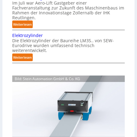
i
Im Juli war Aero-Lift Gastgeber einer
z
e
Fachveranstaltung zur Zukunft des Maschinenbaus im
i
Rahmen der Innovationstage Zollernalb der IHK
u
n
Reutlingen.
n
-
d
:
Weiterlesen
B
k
I
e
Elektrozylinder
o
n
l
Die Elektrozylinder der Baureihe LM3S.. von SEW-
r
n
a
Eurodrive wurden umfassend technisch
r
o
weiterentwickelt.
d
o
v
u
:
Weiterlesen
s
a
n
E
i
t
g
l
o
i
f
e
n
o
Bild: Stein Automation GmbH & Co. KG
ü
k
s
n
r
t
b
s
K
r
e
t
a
o
s
a
r
z
t
g
t
y
ä
e
o
l
n
Z
n
i
d
o
-
n
i
l
V
d
g
l