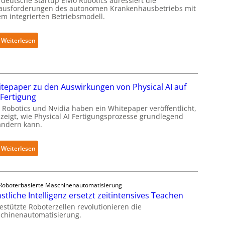
deutsche Startup Elvio Robotics adressiert die
e
r
ausforderungen des autonomen Krankenhausbetriebs mit
c
a
em integrierten Betriebsmodell.
u
R
r
o
:
Weiterlesen
i
b
A
t
o
u
y
t
t
-
i
o
tepaper zu den Auswirkungen von Physical AI auf
L
c
n
 Fertigung
e
s
o
v
 Robotics und Nvidia haben ein Whitepaper veröffentlicht,
e
m
 zeigt, wie Physical AI Fertigungsprozesse grundlegend
e
r
ändern kann.
e
l
w
L
-
e
ö
:
Weiterlesen
2
i
s
W
-
t
u
h
Z
e
n
i
e
r
Roboterbasierte Maschinenautomatisierung
g
t
r
stliche Intelligenz ersetzt zeitintensives Teachen
t
e
e
t
g
estützte Roboterzellen revolutionieren die
n
p
i
chinenautomatisierung.
l
s
a
f