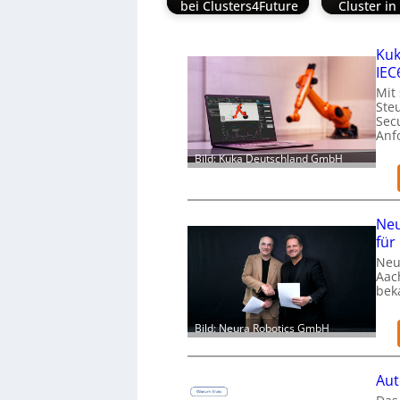
bei Clusters4Future
Cluster i
Kuk
IEC
Mit
Ste
Secu
Anf
Bild: Kuka Deutschland GmbH
Neu
für
Neu
Aac
bek
Bild: Neura Robotics GmbH
Aut