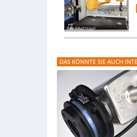
Bild: ©Ralf Högel
DAS KÖNNTE SIE AUCH INT