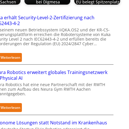
n Sachsen
bei Digmesa
EU belegt Spitzenplatz
a erhält Security-Level-2-Zertifizierung nach
62443-4-2
 seinem neuen Betriebssystem iiQKA.OS2 und der KR-C5-
uerungsplattform erreichen die Robotersysteme von Kuka
rity Level 2 nach IEC62443-4-2 und erfüllen bereits die
orderungen der Regulation (EU) 2024/2847 Cyber…
:
Weiterlesen
K
u
ra Robotics erweitert globales Trainingsnetzwerk
k
 Physical AI
a
ra Robotics hat eine neue Partnerschaft mit der RWTH
e
hen zum Aufbau des Neura Gym RWTH Aachen
anntgegeben.
r
h
ä
:
Weiterlesen
l
N
t
e
onome Lösungen statt Notstand im Krankenhaus
S
u