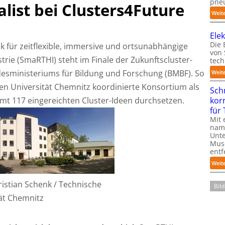
pneu
list bei Clusters4Future
Weit
Ele
Die 
k für zeitflexible, immersive und ortsunabhängige
von
rie (SmaRTHI) steht im Finale der Zukunftscluster-
tech
ndesministeriums für Bildung und Forschung (BMBF). So
Weit
en Universität Chemnitz koordinierte Konsortium als
Sch
amt 117 eingereichten Cluster-Ideen durchsetzen.
kor
für
Mit 
name
Unte
Mus
entf
Weit
ristian Schenk / Technische
Bil
ät Chemnitz