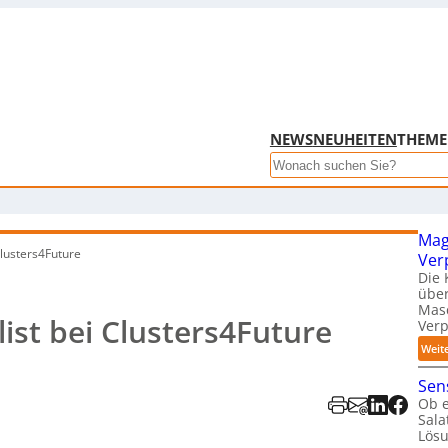
NEWS
NEUHEITEN
THEM
Search
Mag
Clusters4Future
Ver
Die 
über
Mas
ist bei Clusters4Future
Ver
Weit
Sens
Ob e
Sal
Lösu