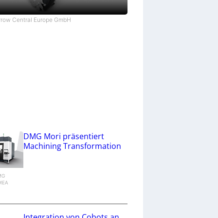
Arrow Central Europe GmbH
DMG Mori präsentiert
Machining Transformation
DMG
MEA
g
Integration von Cobots an