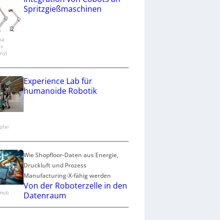
Spritzgießmaschinen
aka
cs
ny)
Experience Lab für
humanoide Robotik
ofer
Wie Shopfloor-Daten aus Energie,
Druckluft und Prozess
Manufacturing-X-fähig werden
Von der Roboterzelle in den
n.Hub
Datenraum