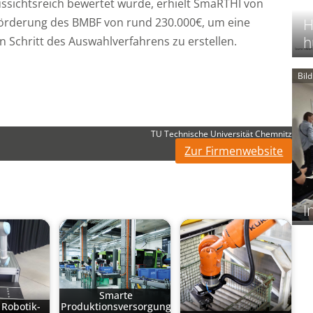
ssichtsreich bewertet wurde, erhielt SmaRTHI von
H
Förderung des BMBF von rund 230.000€, um eine
h
en Schritt des Auswahlverfahrens zu erstellen.
Bil
TU Technische Universität Chemnitz
Zur Firmenwebsite
I
Smarte
 Robotik-
Produktionsversorgung