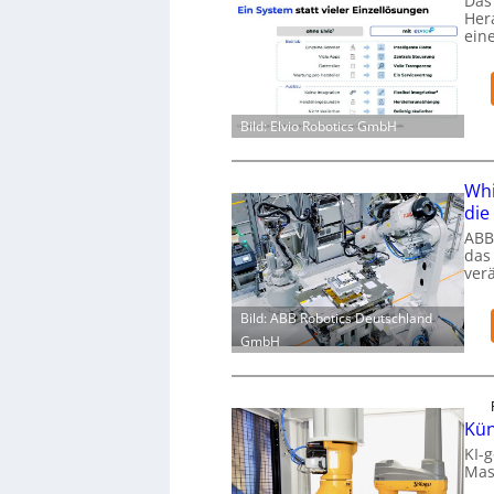
Das 
Her
ein
Bild: Elvio Robotics GmbH
Whi
die
ABB
das
ver
Bild: ABB Robotics Deutschland
GmbH
Kün
KI-g
Mas