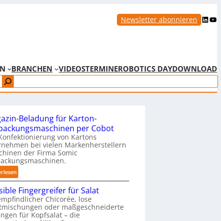
LinkedIn
YouTube
Newsletter abonnieren
EN
BRANCHEN
VIDEOS
TERMINE
ROBOTICS DAY
DOWNLOAD
azin-Beladung für Karton-
packungsmaschinen per Cobot
Konfektionierung von Kartons
nehmen bei vielen Markenherstellern
chinen der Firma Somic
packungsmaschinen.
:
erlesen
M
ible Fingergreifer für Salat
a
mpfindlicher Chicorée, lose
g
atmischungen oder maßgeschneiderte
a
ngen für Kopfsalat – die
z