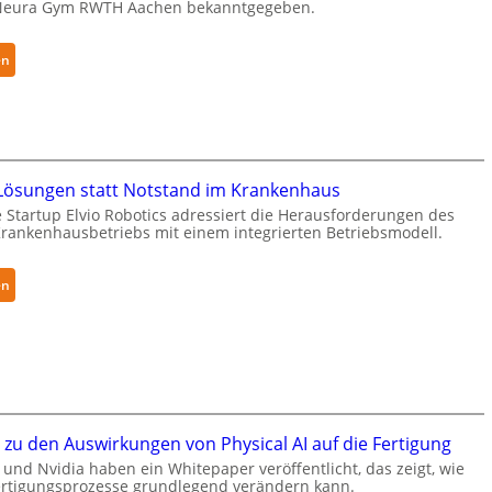
Neura Gym RWTH Aachen bekanntgegeben.
g
r
r
h
e
ä
:
en
i
l
N
f
t
e
e
S
u
r
e
r
f
c
a
ösungen statt Notstand im Krankenhaus
ü
u
R
 Startup Elvio Robotics adressiert die Herausforderungen des
r
r
o
ankenhausbetriebs mit einem integrierten Betriebsmodell.
S
i
b
a
t
o
l
y
:
en
t
a
-
A
i
t
L
u
c
e
t
s
v
o
e
e
n
r
l
o
w
zu den Auswirkungen von Physical AI auf die Fertigung
-
m
e
und Nvidia haben ein Whitepaper veröffentlicht, das zeigt, wie
2
e
i
Fertigungsprozesse grundlegend verändern kann.
-
L