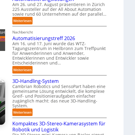
Am 26. und 27. August präsentieren in Zürich
n
T
225 Aussteller auf der All About Automation
e
a
sowie rund 60 Unternehmen auf der parallel…
n
u
:
Weiterlesen
p
c
A
e
h
Nachbericht
A
mbH
r
r
Automatisierungstreff 2026
A
ite
C
o
Am 16. und 17. Juni wurde das WTZ-
Z
o
b
Tagungszentrum in Heilbronn zum Treffpunkt
ü
b
o
für Anwenderinnen und Anwender,
r
o
t
Entwicklerinnen und Entwickler sowie
i
t
Entscheiderinnen und…
e
c
r
:
Weiterlesen
h
A
:
3D-Handling-System
u
T
Cambrian Robotics und SensoPart haben eine
t
r
gemeinsame Lösung entwickelt, die komplexe
o
e
Greif- und Positionieraufgaben einfacher
m
zugänglich macht: das neue 3D-Handling-
f
a
System.
f
t
:
p
Weiterlesen
i
3
u
s
Kompaktes 3D-Stereo-Kamerasystem für
D
n
i
Robotik und Logistik
-
k
e
Die 3D-Stereo-mini-Kamera von Basler eignet
H
t