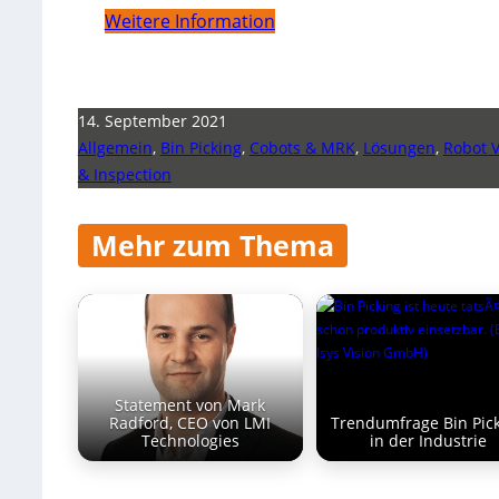
Weitere Information
14. September 2021
Allgemein
,
Bin Picking
,
Cobots & MRK
,
Lösungen
,
Robot V
& Inspection
Mehr zum Thema
Statement von Mark
Radford, CEO von LMI
Trendumfrage Bin Pic
Technologies
in der Industrie