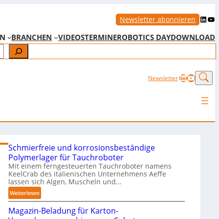
LinkedIn
YouTube
Newsletter abonnieren
EN
BRANCHEN
VIDEOS
TERMINE
ROBOTICS DAY
DOWNLOAD
LinkedIn
YouTub
Newsletter
Schmierfreie und korrosionsbeständige
Polymerlager für Tauchroboter
Mit einem ferngesteuerten Tauchroboter namens
KeelCrab des italienischen Unternehmens Aeffe
lassen sich Algen, Muscheln und…
:
Weiterlesen
S
Magazin-Beladung für Karton-
c