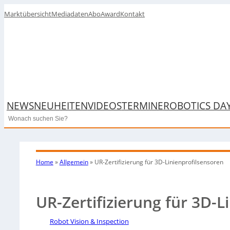
Marktübersicht
Mediadaten
Abo
Award
Kontakt
NEWS
NEUHEITEN
VIDEOS
TERMINE
ROBOTICS DA
Search
Home
»
Allgemein
»
UR-Zertifizierung für 3D-Linienprofilsensoren
UR-Zertifizierung für 3D-L
Robot Vision & Inspection