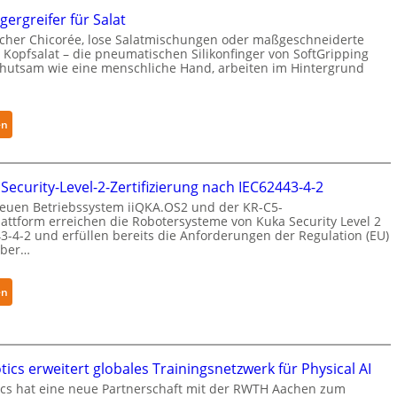
gergreifer für Salat
cher Chicorée, lose Salatmischungen oder maßgeschneiderte
 Kopfsalat – die pneumatischen Silikonfinger von SoftGripping
ehutsam wie eine menschliche Hand, arbeiten im Hintergrund
:
en
S
e
n
 Security-Level-2-Zertifizierung nach IEC62443-4-2
s
euen Betriebssystem iiQKA.OS2 und der KR-C5-
i
attform erreichen die Robotersysteme von Kuka Security Level 2
3-4-2 und erfüllen bereits die Anforderungen der Regulation (EU)
b
yber…
l
e
F
:
en
i
K
n
u
g
k
e
a
ics erweitert globales Trainingsnetzwerk für Physical AI
r
e
cs hat eine neue Partnerschaft mit der RWTH Aachen zum