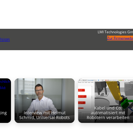
LMI Technologies G
Zur Firmenwebs
ision
Kabel und Co.
king
Interview mit Helmut
automatisiert mit
Schmid, Universal Robots
Robotern verarbeiten