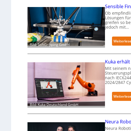
Sensible Fin
Ob empfindli
Lösungen für
greifen so b
jedoch mit…
Weiterles
Bild: SoftGripping GmbH
Kuka erhält
Mit seinem n
Steuerungspl
nach IEC6244
2024/2847 C
Weiterles
Bild: Kuka Deutschland GmbH
Neura Robot
Neura Roboti