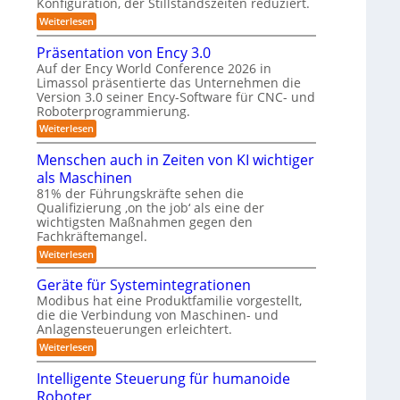
K
n
Konfiguration, der Stillstandszeiten reduziert.
u
e
t
n
a
:
Weiterlesen
r
s
g
Z
m
e
s
u
w
Präsentation von Ency 3.0
n
v
e
e
n
s
e
Auf der Ency World Conference 2026 in
r
i
g
o
r
Limassol präsentierte das Unternehmen die
-
a
r
g
s
Version 3.0 seiner Ency-Software für CNC- und
S
f
l
s
t
l
Roboterprogrammierung.
ü
e
y
a
ö
r
i
:
Weiterlesen
t
s
I
c
P
s
i
n
h
r
t
Menschen auch in Zeiten von KI wichtiger
o
u
d
v
ä
n
e
als Maschinen
u
o
n
s
e
m
s
n
e
81% der Führungskräfte sehen die
g
n
t
m
n
f
Qualifizierung ‚on the job‘ als eine der
-
e
r
i
t
S
wichtigsten Maßnahmen gegen den
ü
i
l
a
n
c
Fachkräftemangel.
r
e
i
t
h
r
t
i
:
Weiterlesen
R
w
o
ä
o
M
e
o
b
r
n
e
Geräte für Systemintegrationen
i
o
i
b
v
n
ß
Modibus hat eine Produktfamilie vorgestellt,
t
s
o
s
o
c
die die Verbindung von Maschinen- und
e
c
n
c
o
t
r
h
E
Anlagensteuerungen erleichtert.
h
b
e
n
e
i
o
:
Weiterlesen
r
c
n
k
t
G
B
y
a
e
u
Intelligente Steuerung für humanoide
o
3
u
r
d
.
c
n
Roboter
ä