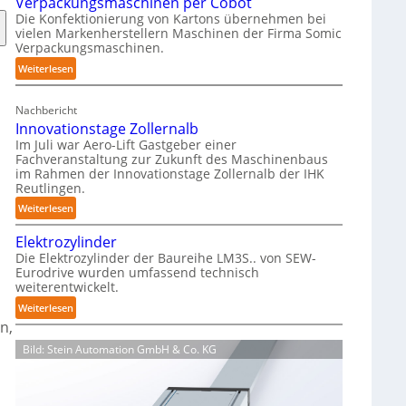
Verpackungsmaschinen per Cobot
h
Die Konfektionierung von Kartons übernehmen bei
m
vielen Markenherstellern Maschinen der Firma Somic
i
Verpackungsmaschinen.
e
:
Weiterlesen
r
M
f
a
r
Nachbericht
g
e
Innovationstage Zollernalb
a
i
Im Juli war Aero-Lift Gastgeber einer
z
e
Fachveranstaltung zur Zukunft des Maschinenbaus
i
im Rahmen der Innovationstage Zollernalb der IHK
u
Reutlingen.
n
n
-
:
Weiterlesen
d
B
I
k
Elektrozylinder
e
n
o
Die Elektrozylinder der Baureihe LM3S.. von SEW-
l
n
r
Eurodrive wurden umfassend technisch
a
o
r
weiterentwickelt.
d
v
o
:
Weiterlesen
u
a
s
E
n,
n
t
i
l
g
i
o
Bild: Stein Automation GmbH & Co. KG
e
f
o
n
k
ü
n
s
t
r
s
b