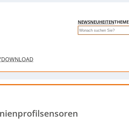
NEWS
NEUHEITEN
THEM
Search
Y
DOWNLOAD
inienprofilsensoren