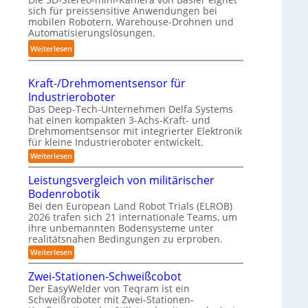
r
sich für preissensitive Anwendungen bei
a
f
u
mobilen Robotern, Warehouse-Drohnen und
n
ü
Automatisierungslösungen.
n
d
r
g
:
Weiterlesen
l
p
s
K
i
r
t
o
n
a
Kraft-/Drehmomentsensor für
r
m
g
x
Industrieroboter
e
p
-
i
Das Deep-Tech-Unternehmen Delfa Systems
f
a
S
s
hat einen kompakten 3-Achs-Kraft- und
f
k
Drehmomentsensor mit integrierter Elektronik
y
n
2
t
für kleine Industrieroboter entwickelt.
s
a
0
e
:
Weiterlesen
t
h
2
K
s
e
e
r
6
Leistungsvergleich von militärischer
3
m
A
a
D
Bodenrobotik
f
u
t
-
Bei den European Land Robot Trials (ELROB)
t
-
2026 trafen sich 21 internationale Teams, um
S
o
/
ihre unbemannten Bodensysteme unter
t
D
m
realitätsnahen Bedingungen zu erproben.
r
e
a
e
:
Weiterlesen
r
h
L
t
e
m
e
Zwei-Stationen-Schweißcobot
i
o
i
o
Der EasyWelder von Teqram ist ein
s
m
s
-
Schweißroboter mit Zwei-Stationen-
e
t
i