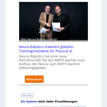
k
a
e
r
h
ä
l
t
Bild: Neura Robotics GmbH
S
Neura Robotics erweitert globales
e
Trainingsnetzwerk für Physical AI
c
Neura Robotics hat eine neue
u
Partnerschaft mit der RWTH Aachen zum
Aufbau des Neura Gym RWTH Aachen
r
bekanntgegeben.
i
t
:
y
Weiterlesen
N
-
e
L
u
e
r
v
a
e