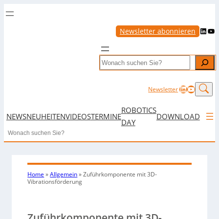
LinkedIn
YouTube
Newsletter abonnieren
Search
LinkedIn
YouTub
Newsletter
ROBOTICS
NEWS
NEUHEITEN
VIDEOS
TERMINE
DOWNLOAD
DAY
Search
Home
»
Allgemein
»
Zuführkomponente mit 3D-
Vibrationsförderung
Zuführkomponente mit 3D-