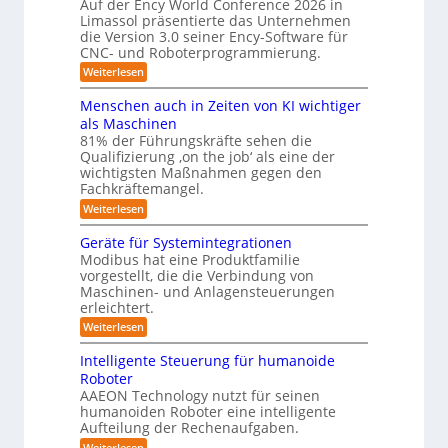
r
Auf der Ency World Conference 2026 in
s
R
i
g
Limassol präsentierte das Unternehmen
y
-
e
l
die Version 3.0 seiner Ency-Software für
S
s
e
i
CNC- und Roboterprogrammierung.
t
i
t
a
n
:
Weiterlesen
c
e
t
r
P
h
i
m
r
v
ä
Menschen auch in Zeiten von KI wichtiger
o
ä
o
f
n
als Maschinen
u
s
n
e
ü
81% der Führungskräfte sehen die
m
e
m
n
r
Qualifizierung ‚on the job‘ als eine der
n
i
e
-
t
l
wichtigsten Maßnahmen gegen den
R
S
b
a
i
Fachkräftemangel.
c
o
t
i
t
h
:
Weiterlesen
i
b
ä
s
w
M
o
r
o
e
e
I
n
Geräte für Systemintegrationen
i
i
n
t
v
s
S
Modibus hat eine Produktfamilie
ß
s
o
c
i
vorgestellt, die die Verbindung von
O
c
c
n
h
k
o
Maschinen- und Anlagensteuerungen
h
-
E
e
b
erleichtert.
e
u
n
r
K
o
n
c
B
n
:
Weiterlesen
t
l
a
y
o
G
d
u
a
3
d
e
Intelligente Steuerung für humanoide
c
L
.
e
r
s
h
Roboter
0
n
ä
o
s
i
AAEON Technology nutzt für seinen
r
t
g
n
e
o
humanoiden Roboter eine intelligente
e
Z
i
b
f
Aufteilung der Rechenaufgaben.
5
e
o
ü
s
z
i
:
Weiterlesen