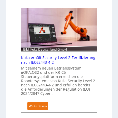
Bild: Kuka Deutschland GmbH
Kuka erhält Security-Level-2-Zertifizierung
nach IEC62443-4-2
Mit seinem neuen Betriebssystem
iiQKA.OS2 und der KR-C5-
Steuerungsplattform erreichen die
Robotersysteme von Kuka Security Level 2
nach IEC62443-4-2 und erfüllen bereits
die Anforderungen der Regulation (EU)
2024/2847 Cyber…
:
Weiterlesen
K
u