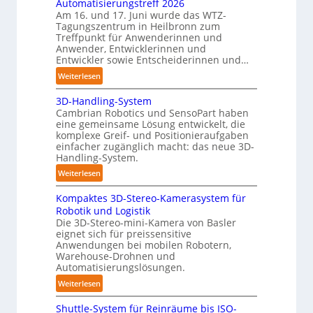
ä
Automatisierungstreff 2026
C
n
Am 16. und 17. Juni wurde das WTZ-
o
Tagungszentrum in Heilbronn zum
d
b
Treffpunkt für Anwenderinnen und
i
o
Anwender, Entwicklerinnen und
g
Entwickler sowie Entscheiderinnen und…
t
e
:
Weiterlesen
P
A
o
3D-Handling-System
u
l
Cambrian Robotics und SensoPart haben
t
y
eine gemeinsame Lösung entwickelt, die
o
m
komplexe Greif- und Positionieraufgaben
m
einfacher zugänglich macht: das neue 3D-
e
a
Handling-System.
r
t
:
l
Weiterlesen
i
3
a
s
Kompaktes 3D-Stereo-Kamerasystem für
D
g
i
Robotik und Logistik
-
e
e
Die 3D-Stereo-mini-Kamera von Basler
H
r
eignet sich für preissensitive
r
a
f
Anwendungen bei mobilen Robotern,
u
n
ü
Warehouse-Drohnen und
n
d
Automatisierungslösungen.
r
g
l
T
:
Weiterlesen
s
i
a
K
t
n
u
Shuttle-System für Reinräume bis ISO-
o