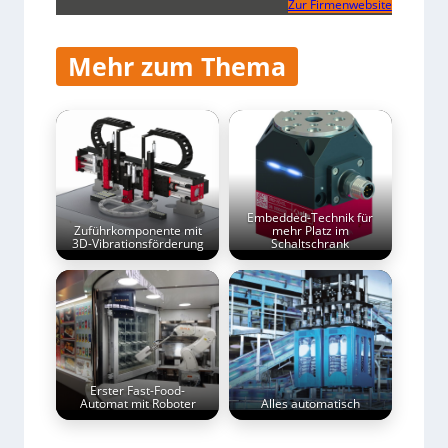
Zur Firmenwebsite
Mehr zum Thema
Embedded-Technik für
Zuführkomponente mit
mehr Platz im
3D-Vibrationsförderung
Schaltschrank
Erster Fast-Food-
Automat mit Roboter
Alles automatisch