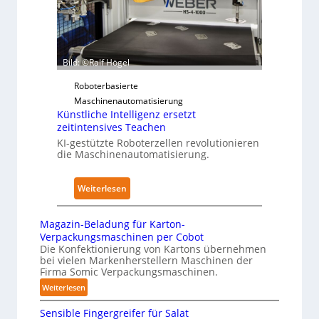
d
r
ü
i
z
r
m
u
P
K
d
h
r
Bild: ©Ralf Högel
e
y
a
n
Roboterbasierte
s
n
A
Maschinenautomatisierung
i
k
u
Künstliche Intelligenz ersetzt
c
e
s
zeitintensives Teachen
a
n
w
KI-gestützte Roboterzellen revolutionieren
l
h
die Maschinenautomatisierung.
i
A
a
r
I
u
k
:
Weiterlesen
s
u
K
n
ü
Magazin-Beladung für Karton-
g
n
Verpackungsmaschinen per Cobot
e
s
Die Konfektionierung von Kartons übernehmen
bei vielen Markenherstellern Maschinen der
n
t
Firma Somic Verpackungsmaschinen.
v
l
:
Weiterlesen
o
i
M
n
c
Sensible Fingergreifer für Salat
a