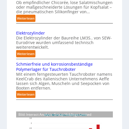
P
h
Ob empfindlicher Chicorée, lose Salatmischungen
g
h
oder maßgeschneiderte Lösungen für Kopfsalat –
e
a
die pneumatischen Silikonfinger von…
y
I
z
:
s
Weiterlesen
n
i
S
i
t
n
e
c
-
e
Elektrozylinder
n
B
a
l
Die Elektrozylinder der Baureihe LM3S.. von SEW-
s
e
Eurodrive wurden umfassend technisch
l
l
i
weiterentwickelt.
l
A
i
b
a
:
Weiterlesen
I
g
l
d
E
a
e
e
Schmierfreie und korrosionsbeständige
u
l
u
F
n
Polymerlager für Tauchroboter
n
e
f
i
z
Mit einem ferngesteuerten Tauchroboter namens
g
k
n
KeelCrab des italienischen Unternehmens Aeffe
d
e
f
t
lassen sich Algen, Muscheln und Seepocken von
g
i
ü
r
r
Booten entfernen.
e
e
r
s
o
:
Weiterlesen
r
K
F
z
e
S
g
a
y
e
t
c
r
r
l
r
z
h
e
t
i
Bild: Interact Analysis Group Holdings Limited
t
t
m
i
o
n
i
i
f
z
n
d
e
g
e
e