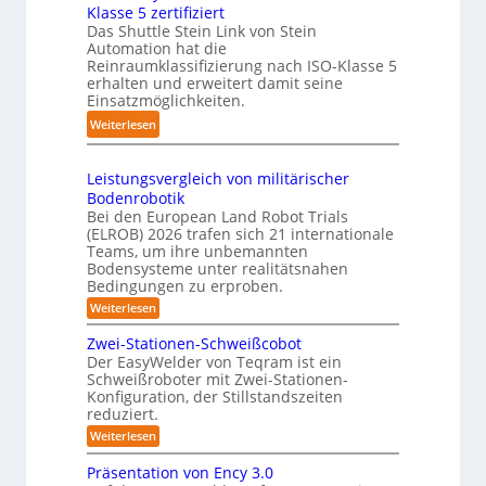
r
g
c
Klasse 5 zertifiziert
m
e
Das Shuttle Stein Link von Stein
-
h
p
f
Automation hat die
S
r
a
Reinraumklassifizierung nach ISO-Klasse 5
f
y
o
k
erhalten und erweitert damit seine
2
s
b
t
Einsatzmöglichkeiten.
0
t
o
e
:
Weiterlesen
2
e
t
s
S
6
m
e
3
h
r
Leistungsvergleich von militärischer
D
u
Bodenrobotik
-
t
Bei den European Land Robot Trials
S
t
(ELROB) 2026 trafen sich 21 internationale
t
l
Teams, um ihre unbemannten
e
Bodensysteme unter realitätsnahen
e
r
Bedingungen zu erproben.
-
e
:
Weiterlesen
S
L
o
y
e
Zwei-Stationen-Schweißcobot
-
s
i
Der EasyWelder von Teqram ist ein
K
s
t
Schweißroboter mit Zwei-Stationen-
t
a
e
Konfiguration, der Stillstandszeiten
u
m
m
reduziert.
n
e
g
f
:
Weiterlesen
s
r
Z
ü
v
w
a
Präsentation von Ency 3.0
e
r
e