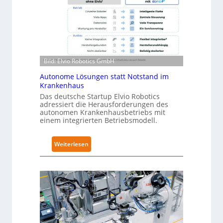
R
l
o
-
b
2
o
-
t
Z
i
e
Bild: Elvio Robotics GmbH
c
r
Autonome Lösungen statt Notstand im
s
t
Krankenhaus
e
i
Das deutsche Startup Elvio Robotics
r
f
adressiert die Herausforderungen des
w
i
autonomen Krankenhausbetriebs mit
e
z
einem integrierten Betriebsmodell.
i
i
t
e
:
Weiterlesen
e
r
A
r
u
u
t
n
t
g
g
o
l
n
n
o
a
o
b
c
m