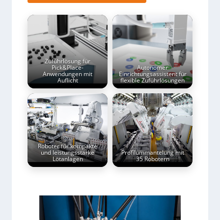
Zuführlösung für
Pick&Place-
Autonomer
Anwendungen mit
Einrichtungsassistent für
Auflicht
flexible Zuführlösungen
Roboter für kompakte
und leistungsstarke
Profilummantelung mit
Lötanlagen
35 Robotern