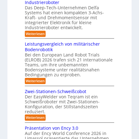
e
Industrieroboter
-
i
p
f
Das Deep-Tech-Unternehmen Delfa
S
s
a
Systems hat einen kompakten 3-Achs-
f
y
n
k
Kraft- und Drehmomentsensor mit
2
s
integrierter Elektronik für kleine
a
t
0
t
Industrieroboter entwickelt.
h
e
2
e
:
Weiterlesen
e
s
6
K
m
A
3
r
Leistungsvergleich von militärischer
u
D
a
Bodenrobotik
f
t
-
Bei den European Land Robot Trials
t
o
S
(ELROB) 2026 trafen sich 21 internationale
-
m
t
/
Teams, um ihre unbemannten
D
a
Bodensysteme unter realitätsnahen
e
r
Bedingungen zu erproben.
t
r
e
:
Weiterlesen
i
h
e
L
m
s
o
e
o
Zwei-Stationen-Schweißcobot
i
-
i
m
Der EasyWelder von Teqram ist ein
s
e
e
K
Schweißroboter mit Zwei-Stationen-
t
n
r
a
Konfiguration, der Stillstandszeiten
u
t
u
m
reduziert.
n
s
g
e
n
e
:
Weiterlesen
s
n
Z
g
r
v
s
w
Präsentation von Ency 3.0
s
e
a
o
e
r
Auf der Ency World Conference 2026 in
r
l
s
i
g
f
Limassol präsentierte das Unternehmen
-