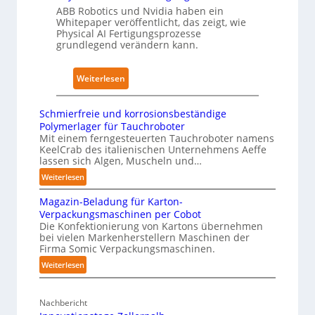
i
4
ABB Robotics und Nvidia haben ein
e
Whitepaper veröffentlicht, das zeigt, wie
n
3
n
Physical AI Fertigungsprozesse
i
-
s
grundlegend verändern kann.
n
4
t
g
-
a
:
Weiterlesen
s
2
t
W
n
t
h
e
Schmierfreie und korrosionsbeständige
N
i
Polymerlager für Tauchroboter
t
o
t
Mit einem ferngesteuerten Tauchroboter namens
z
t
KeelCrab des italienischen Unternehmens Aeffe
e
w
lassen sich Algen, Muscheln und…
s
p
e
t
:
Weiterlesen
a
r
S
a
p
k
Magazin-Beladung für Karton-
c
n
e
Verpackungsmaschinen per Cobot
f
h
d
r
Die Konfektionierung von Kartons übernehmen
m
ü
i
bei vielen Markenherstellern Maschinen der
z
i
r
Firma Somic Verpackungsmaschinen.
m
u
e
P
K
:
Weiterlesen
d
r
h
M
r
f
e
y
a
a
r
n
Nachbericht
s
g
n
e
A