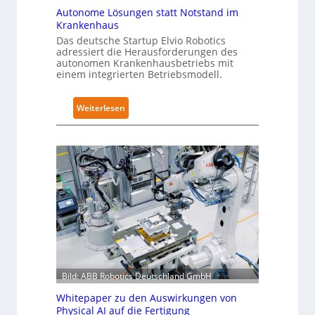
Autonome Lösungen statt Notstand im
s
t
Krankenhaus
e
i
Das deutsche Startup Elvio Robotics
r
f
adressiert die Herausforderungen des
w
i
autonomen Krankenhausbetriebs mit
e
z
einem integrierten Betriebsmodell.
i
i
t
e
:
Weiterlesen
e
r
A
r
u
u
t
n
t
g
g
o
l
n
n
o
a
o
b
c
m
a
h
e
l
I
L
e
E
ö
s
C
s
Bild: ABB Robotics Deutschland GmbH
T
6
u
r
2
Whitepaper zu den Auswirkungen von
n
a
4
Physical AI auf die Fertigung
g