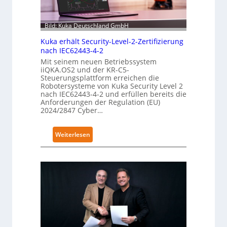
e
F
i
Bild: Kuka Deutschland GmbH
n
Kuka erhält Security-Level-2-Zertifizierung
g
nach IEC62443-4-2
e
Mit seinem neuen Betriebssystem
r
iiQKA.OS2 und der KR-C5-
Steuerungsplattform erreichen die
g
Robotersysteme von Kuka Security Level 2
r
nach IEC62443-4-2 und erfüllen bereits die
e
Anforderungen der Regulation (EU)
2024/2847 Cyber…
i
f
e
:
Weiterlesen
r
K
f
u
ü
k
r
a
S
e
a
r
l
h
a
ä
t