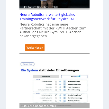
l
t
Bild: Neura Robotics GmbH
S
Neura Robotics erweitert globales
e
Trainingsnetzwerk für Physical AI
c
Neura Robotics hat eine neue
u
Partnerschaft mit der RWTH Aachen zum
Aufbau des Neura Gym RWTH Aachen
r
bekanntgegeben.
i
t
:
y
Weiterlesen
N
-
e
L
u
e
r
v
a
e
R
l
o
-
b
2
o
-
t
Z
i
e
Bild: Elvio Robotics GmbH
c
r