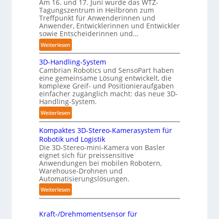
o
Am 16. und 17. Juni wurde das WTZ-
Z
b
Tagungszentrum in Heilbronn zum
b
ü
o
Treffpunkt für Anwenderinnen und
o
r
t
Anwender, Entwicklerinnen und Entwickler
t
i
e
sowie Entscheiderinnen und…
c
r
:
Weiterlesen
h
A
:
3D-Handling-System
u
T
Cambrian Robotics und SensoPart haben
t
r
eine gemeinsame Lösung entwickelt, die
o
komplexe Greif- und Positionieraufgaben
e
m
einfacher zugänglich macht: das neue 3D-
f
a
Handling-System.
f
t
:
Weiterlesen
p
i
3
u
s
Kompaktes 3D-Stereo-Kamerasystem für
D
n
i
Robotik und Logistik
-
k
e
Die 3D-Stereo-mini-Kamera von Basler
H
t
eignet sich für preissensitive
r
a
f
Anwendungen bei mobilen Robotern,
u
n
Warehouse-Drohnen und
ü
n
d
Automatisierungslösungen.
r
g
l
p
:
Weiterlesen
s
i
r
K
t
n
a
o
r
Kraft-/Drehmomentsensor für
g
x
m