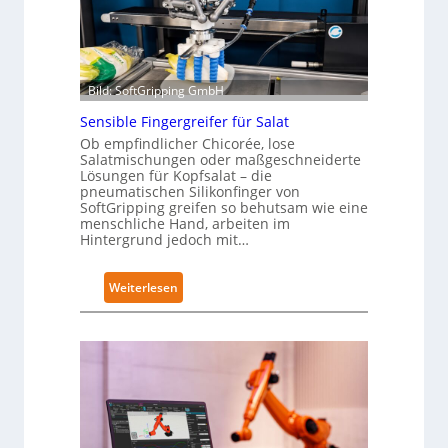
Bild: SoftGripping GmbH
Sensible Fingergreifer für Salat
Ob empfindlicher Chicorée, lose
Salatmischungen oder maßgeschneiderte
Lösungen für Kopfsalat – die
pneumatischen Silikonfinger von
SoftGripping greifen so behutsam wie eine
menschliche Hand, arbeiten im
Hintergrund jedoch mit…
:
Weiterlesen
S
e
n
s
i
b
l