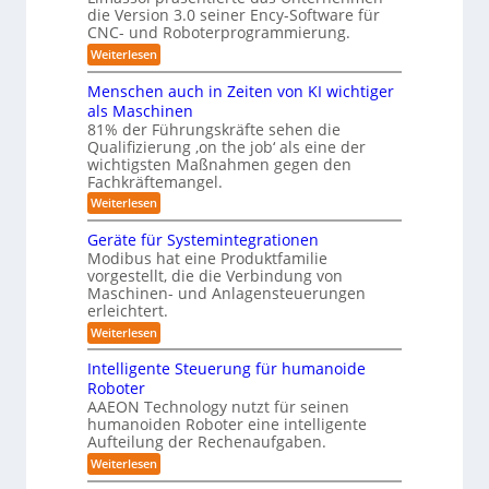
ö
y
l
ü
die Version 3.0 seiner Ency-Software für
S
e
s
s
r
CNC- und Roboterprogrammierung.
t
i
I
u
t
a
:
Weiterlesen
c
n
t
n
e
P
h
d
i
r
v
g
u
m
Menschen auch in Zeiten von KI wichtiger
o
ä
o
s
e
n
f
als Maschinen
s
n
t
e
81% der Führungskräfte sehen die
n
ü
e
m
r
n
Qualifizierung ‚on the job‘ als eine der
n
i
i
r
-
t
l
wichtigsten Maßnahmen gegen den
e
S
R
a
i
r
Fachkräftemangel.
c
t
o
t
o
h
:
Weiterlesen
i
ä
b
b
w
M
o
r
o
e
e
o
n
Geräte für Systemintegrationen
i
t
i
n
v
s
t
e
Modibus hat eine Produktfamilie
ß
s
o
c
r
vorgestellt, die die Verbindung von
i
c
c
n
h
o
Maschinen- und Anlagensteuerungen
h
k
E
e
b
erleichtert.
e
n
r
u
o
n
c
B
:
Weiterlesen
n
t
a
y
o
G
u
d
3
d
e
Intelligente Steuerung für humanoide
c
.
e
r
L
h
Roboter
0
n
ä
o
i
AAEON Technology nutzt für seinen
r
t
n
g
o
humanoiden Roboter eine intelligente
e
Z
b
f
i
Aufteilung der Rechenaufgaben.
e
o
ü
s
i
:
Weiterlesen
t
r
t
I
t
i
S