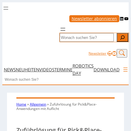
LinkedIn
YouTube
Newsletter abonnieren
Search
LinkedIn
YouTub
Newsletter
ROBOTICS
NEWS
NEUHEITEN
VIDEOS
TERMINE
DOWNLOAD
DAY
Search
Home
»
Allgemein
»
Zuführlösung für Pick&Place-
Anwendungen mit Auflicht
Zuführlösung für Pick&Place-