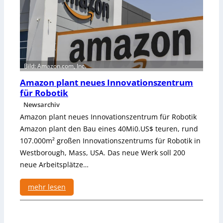
e
r
w
e
i
t
e
Bild: Amazon.com, Inc.
r
Amazon plant neues Innovationszentrum
t
für Robotik
E
Newsarchiv
u
Amazon plant neues Innovationszentrum für Robotik
r
o
Amazon plant den Bau eines 40Mi0.US$ teuren, rund
p
107.000m² großen Innovationszentrums für Robotik in
a
Westborough, Mass, USA. Das neue Werk soll 200
-
neue Arbeitsplätze…
M
a
mehr lesen
n
:
a
A
g
m
e