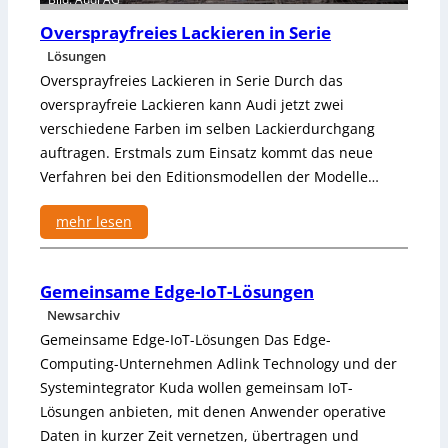
Oversprayfreies Lackieren in Serie
Lösungen
Oversprayfreies Lackieren in Serie Durch das
oversprayfreie Lackieren kann Audi jetzt zwei
verschiedene Farben im selben Lackierdurchgang
auftragen. Erstmals zum Einsatz kommt das neue
Verfahren bei den Editionsmodellen der Modelle…
mehr lesen
:
O
Gemeinsame Edge-IoT-Lösungen
v
e
Newsarchiv
r
Gemeinsame Edge-IoT-Lösungen Das Edge-
s
Computing-Unternehmen Adlink Technology und der
p
Systemintegrator Kuda wollen gemeinsam IoT-
r
Lösungen anbieten, mit denen Anwender operative
a
Daten in kurzer Zeit vernetzen, übertragen und
y