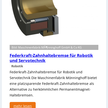
s
t
a
l
l
a
t
i
o
Bild: Maschinenfabrik MÃ¶nninghoff GmbH & Co KG
n
i
Federkraft-Zahnhaltebremse für Robotik
n
und Servotechnik
D
Robotik
e
Federkraft-Zahnhaltebremse für Robotik und
u
Servotechnik Die Maschinenfabrik Mönninghoff bietet
t
eine platzsparende Federkraft-Zahnhaltebremse als
s
c
Alternative zu herkömmlichen Permanentmagnet-
h
Haltebremsen.
l
a
mehr lesen