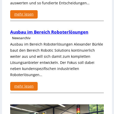
auswerten und so fundierte Entscheidungen…
f
r
e
mehr lesen
i
:
e
G
s
Ausbau im Bereich Roboterlösungen
e
L
m
Newsarchiv
a
e
Ausbau im Bereich Roboterlösungen Alexander Bürkle
c
i
baut den Bereich Robotic Solutions kontinuierlich
k
n
weiter aus und will sich damit zum kompletten
i
s
e
Lösungsanbieter entwickeln. Der Fokus soll dabei
a
r
neben kundenspezifischen industriellen
m
e
Roboterlösungen…
e
n
E
i
d
mehr lesen
n
g
:
S
e
A
e
-
u
r
I
s
i
o