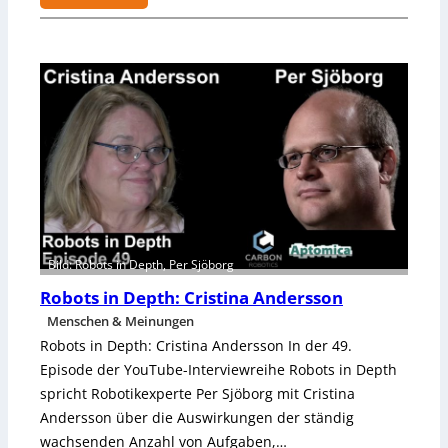
n
:
d
F
e
d
e
r
k
r
a
f
t
-
Bild: Robots in Depth, Per Sjöborg
Z
a
Robots in Depth: Cristina Andersson
h
Menschen & Meinungen
n
Robots in Depth: Cristina Andersson In der 49.
h
Episode der YouTube-Interviewreihe Robots in Depth
a
spricht Robotikexperte Per Sjöborg mit Cristina
l
Andersson über die Auswirkungen der ständig
t
e
wachsenden Anzahl von Aufgaben,…