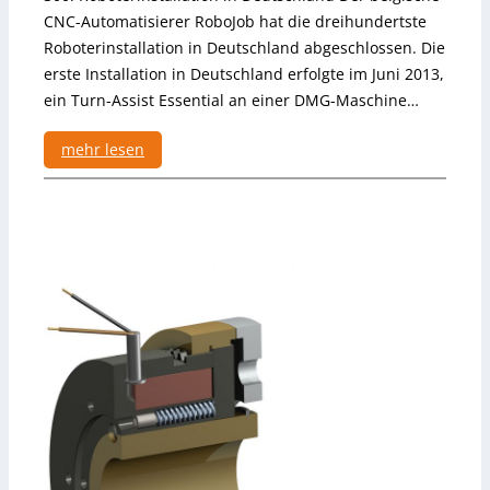
i
CNC-Automatisierer RoboJob hat die dreihundertste
o
Roboterinstallation in Deutschland abgeschlossen. Die
n
erste Installation in Deutschland erfolgte im Juni 2013,
s
ein Turn-Assist Essential an einer DMG-Maschine…
z
e
mehr lesen
n
t
:
r
3
u
0
m
0
f
.
ü
R
r
o
R
b
o
o
b
t
o
e
t
r
i
i
k
n