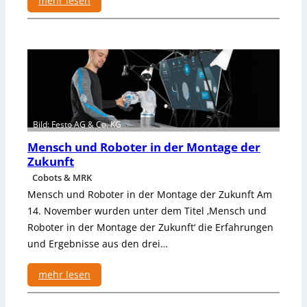
mehr lesen
u
:
n
S
g
p
e
r
n
i
t
z
g
Bild: Festo AG & Co. KG
i
Mensch und Roboter in der Montage der
e
Zukunft
ß
Cobots & MRK
m
a
Mensch und Roboter in der Montage der Zukunft Am
s
14. November wurden unter dem Titel ‚Mensch und
c
Roboter in der Montage der Zukunft‘ die Erfahrungen
h
und Ergebnisse aus den drei…
i
n
mehr lesen
e
m
: