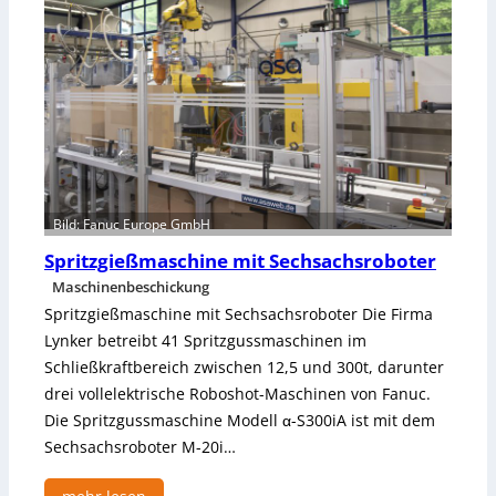
b
e
T
a
-
u
L
i
ö
m
s
B
u
e
n
r
g
e
e
i
Bild: Fanuc Europe GmbH
n
c
Spritzgießmaschine mit Sechsachsroboter
h
R
Maschinenbeschickung
o
Spritzgießmaschine mit Sechsachsroboter Die Firma
b
Lynker betreibt 41 Spritzgussmaschinen im
o
Schließkraftbereich zwischen 12,5 und 300t, darunter
t
drei vollelektrische Roboshot-Maschinen von Fanuc.
e
Die Spritzgussmaschine Modell α-S300iA ist mit dem
r
l
Sechsachsroboter M-20i…
ö
s