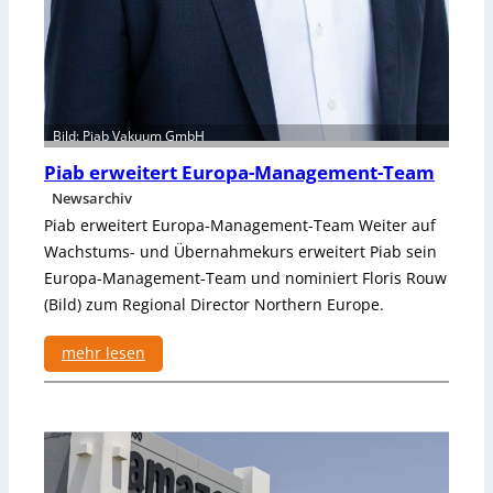
o
n
t
a
g
e
Bild: Piab Vakuum GmbH
d
Piab erweitert Europa-Management-Team
e
Newsarchiv
r
Piab erweitert Europa-Management-Team Weiter auf
Z
u
Wachstums- und Übernahmekurs erweitert Piab sein
k
Europa-Management-Team und nominiert Floris Rouw
u
(Bild) zum Regional Director Northern Europe.
n
f
mehr lesen
t
:
P
i
a
b