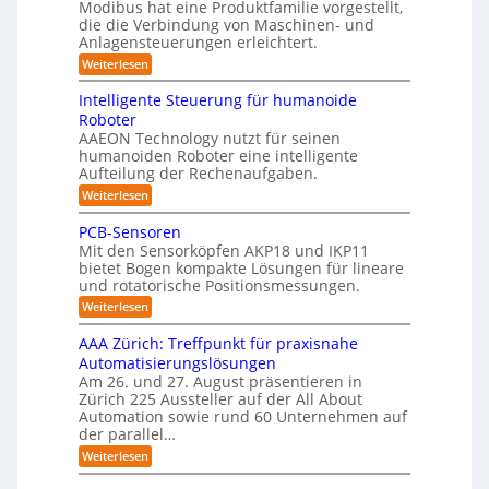
v
s
Modibus hat eine Produktfamilie vorgestellt,
ß
o
s
o
c
S
die die Verbindung von Maschinen- und
c
c
n
t
h
o
Anlagensteuerungen erleichtert.
O
h
E
e
i
b
e
-
n
:
r
Weiterlesen
o
n
k
c
G
B
K
t
a
y
e
o
u
Intelligente Steuerung für humanoide
l
u
3
r
d
n
Roboter
c
.
ä
a
e
h
d
AAEON Technology nutzt für seinen
0
t
n
s
i
humanoiden Roboter eine intelligente
e
r
L
n
s
f
o
Aufteilung der Rechenaufgaben.
o
Z
ü
b
e
:
Weiterlesen
e
g
r
o
5
I
i
S
t
i
n
t
z
PCB-Sensoren
y
i
s
t
e
s
k
e
Mit den Sensorköpfen AKP18 und IKP11
e
n
t
t
bietet Bogen kompakte Lösungen für lineare
r
l
v
e
i
und rotatorische Positionsmessungen.
l
o
t
m
i
k
n
:
Weiterlesen
i
i
g
K
P
n
f
e
I
C
t
AAA Zürich: Treffpunkt für praxisnahe
n
w
B
i
e
Automatisierungslösungen
t
i
-
g
z
e
c
Am 26. und 27. August präsentieren in
S
r
S
i
h
Zürich 225 Aussteller auf der All About
e
a
t
t
n
t
e
Automation sowie rund 60 Unternehmen auf
e
i
s
i
der parallel…
r
u
g
o
o
e
:
e
t
Weiterlesen
r
n
r
A
r
e
e
u
A
a
n