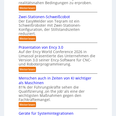
t
realitätsnahen Bedingungen zu erproben.
e
e
-
:
Weiterlesen
r
L
S
e
e
Zwei-Stationen-Schweißcobot
y
i
o
Der EasyWelder von Teqram ist ein
s
s
Schweißroboter mit Zwei-Stationen-
-
t
t
Konfiguration, der Stillstandszeiten
u
K
e
reduziert.
n
a
g
m
:
Weiterlesen
m
s
Z
f
v
e
w
Präsentation von Ency 3.0
ü
e
e
r
r
Auf der Ency World Conference 2026 in
r
i
a
g
Limassol präsentierte das Unternehmen die
-
R
l
Version 3.0 seiner Ency-Software für CNC-
s
S
e
e
und Roboterprogrammierung.
t
y
i
i
a
:
Weiterlesen
c
s
t
n
P
h
t
i
r
r
v
Menschen auch in Zeiten von KI wichtiger
o
e
ä
o
ä
n
als Maschinen
s
n
m
e
u
81% der Führungskräfte sehen die
e
m
f
n
Qualifizierung ‚on the job‘ als eine der
n
i
m
-
ü
t
l
wichtigsten Maßnahmen gegen den
e
S
a
i
r
Fachkräftemangel.
c
b
t
t
h
R
:
Weiterlesen
i
ä
i
w
M
o
o
r
e
s
e
n
Geräte für Systemintegrationen
i
b
i
n
I