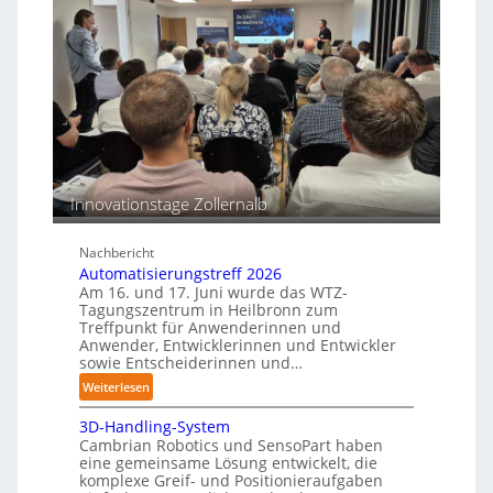
e
m
r
a
s
o
s
T
s
c
e
i
h
a
o
i
c
n
n
h
s
e
b
e
n
e
n
p
Innovationstage Zollernalb
s
e
t
r
ä
Nachbericht
C
n
Automatisierungstreff 2026
o
d
Am 16. und 17. Juni wurde das WTZ-
b
Tagungszentrum in Heilbronn zum
i
o
Treffpunkt für Anwenderinnen und
g
t
Anwender, Entwicklerinnen und Entwickler
e
sowie Entscheiderinnen und…
P
:
Weiterlesen
o
A
l
3D-Handling-System
u
y
Cambrian Robotics und SensoPart haben
t
m
eine gemeinsame Lösung entwickelt, die
o
e
komplexe Greif- und Positionieraufgaben
m