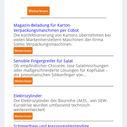
i
a
I
r
u
:
Weiterlesen
k
s
K
u
ü
n
Magazin-Beladung für Karton-
n
g
Verpackungsmaschinen per Cobot
s
Die Konfektionierung von Kartons übernehmen bei
e
vielen Markenherstellern Maschinen der Firma
t
n
Somic Verpackungsmaschinen.
l
v
:
Weiterlesen
i
o
M
c
n
Sensible Fingergreifer für Salat
a
h
Ob empfindlicher Chicorée, lose Salatmischungen
P
g
oder maßgeschneiderte Lösungen für Kopfsalat –
e
h
a
die pneumatischen Silikonfinger von…
I
z
y
:
Weiterlesen
n
i
s
S
t
n
i
e
-
e
c
Elektrozylinder
n
B
l
Die Elektrozylinder der Baureihe LM3S.. von SEW-
a
s
e
Eurodrive wurden umfassend technisch
l
l
i
weiterentwickelt.
l
i
A
b
a
:
Weiterlesen
g
l
I
d
E
e
e
a
Schmierfreie und korrosionsbeständige
u
l