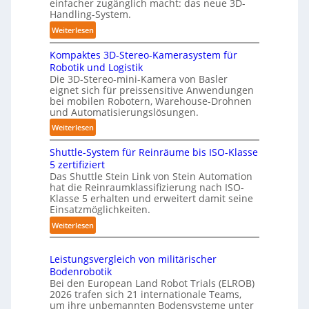
einfacher zugänglich macht: das neue 3D-
r
a
Handling-System.
l
t
a
:
Weiterlesen
i
g
3
s
Kompaktes 3D-Stereo-Kamerasystem für
e
D
i
Robotik und Logistik
r
-
e
Die 3D-Stereo-mini-Kamera von Basler
f
H
eignet sich für preissensitive Anwendungen
r
ü
a
bei mobilen Robotern, Warehouse-Drohnen
u
r
n
und Automatisierungslösungen.
n
T
d
:
Weiterlesen
g
a
l
K
s
u
i
Shuttle-System für Reinräume bis ISO-Klasse
o
t
c
n
5 zertifiziert
m
r
h
g
Das Shuttle Stein Link von Stein Automation
p
e
r
hat die Reinraumklassifizierung nach ISO-
-
a
f
Klasse 5 erhalten und erweitert damit seine
o
S
k
Einsatzmöglichkeiten.
f
b
y
t
2
:
Weiterlesen
o
s
e
0
S
t
t
s
2
h
e
e
3
Leistungsvergleich von militärischer
6
u
r
m
Bodenrobotik
D
t
Bei den European Land Robot Trials (ELROB)
-
t
2026 trafen sich 21 internationale Teams,
S
l
um ihre unbemannten Bodensysteme unter