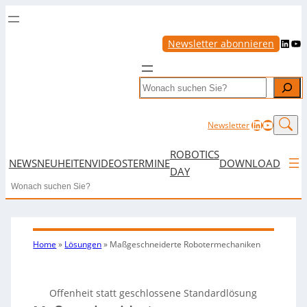
LinkedIn
YouTube
Newsletter abonnieren
Search
LinkedIn
YouTub
Newsletter
ROBOTICS
NEWS
NEUHEITEN
VIDEOS
TERMINE
DOWNLOAD
DAY
Search
Home
»
Lösungen
»
Maßgeschneiderte Robotermechaniken
Offenheit statt geschlossene Standardlösung