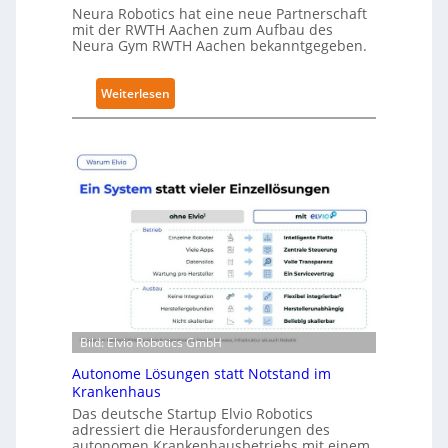
Neura Robotics hat eine neue Partnerschaft
u
mit der RWTH Aachen zum Aufbau des
r
Neura Gym RWTH Aachen bekanntgegeben.
i
t
:
Weiterlesen
y
N
-
e
L
u
e
r
v
a
e
R
l
o
-
b
2
o
-
t
Z
i
e
Bild: Elvio Robotics GmbH
c
r
s
Autonome Lösungen statt Notstand im
t
e
Krankenhaus
i
r
Das deutsche Startup Elvio Robotics
f
adressiert die Herausforderungen des
w
i
autonomen Krankenhausbetriebs mit einem