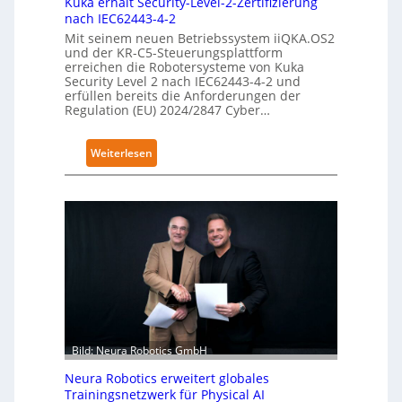
Kuka erhält Security-Level-2-Zertifizierung
nach IEC62443-4-2
Mit seinem neuen Betriebssystem iiQKA.OS2
und der KR-C5-Steuerungsplattform
erreichen die Robotersysteme von Kuka
Security Level 2 nach IEC62443-4-2 und
erfüllen bereits die Anforderungen der
Regulation (EU) 2024/2847 Cyber…
:
Weiterlesen
K
u
k
a
e
r
h
ä
l
t
Bild: Neura Robotics GmbH
S
Neura Robotics erweitert globales
e
Trainingsnetzwerk für Physical AI
c