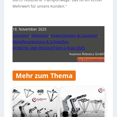
Mehrwert für unsere Kunden.“
18. November 2025
Lösungen
,
Allgemein
,
Anwendungen & Lösungen
,
Metallbearbeitung & Schweißen
ROBOTIK UND PRODUKTION 6 (Nov) 2025
Autonox Robotics GmbH
Zur Firmenwebsite
Mehr zum Thema