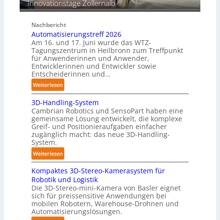
Innovationstage Zollernalb
t
r
ä
C
n
Nachbericht
o
d
Automatisierungstreff 2026
b
i
Am 16. und 17. Juni wurde das WTZ-
o
g
Tagungszentrum in Heilbronn zum Treffpunkt
t
für Anwenderinnen und Anwender,
e
Entwicklerinnen und Entwickler sowie
P
Entscheiderinnen und…
o
:
Weiterlesen
l
A
y
3D-Handling-System
u
m
Cambrian Robotics und SensoPart haben eine
t
e
gemeinsame Lösung entwickelt, die komplexe
o
r
Greif- und Positionieraufgaben einfacher
m
l
zugänglich macht: das neue 3D-Handling-
a
System.
a
t
g
:
Weiterlesen
i
e
3
s
r
Kompaktes 3D-Stereo-Kamerasystem für
D
i
Robotik und Logistik
f
-
e
Die 3D-Stereo-mini-Kamera von Basler eignet
ü
H
sich für preissensitive Anwendungen bei
r
r
a
mobilen Robotern, Warehouse-Drohnen und
u
T
n
Automatisierungslösungen.
n
a
d