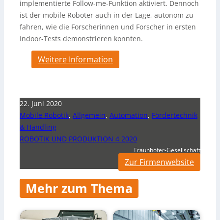
implementierte Follow-me-Funktion aktiviert. Dennoch
ist der mobile Roboter auch in der Lage, autonom zu
fahren, wie die Forscherinnen und Forscher in ersten
Indoor-Tests demonstrieren konnten.
Weitere Information
22. Juni 2020
Mobile Robotik
,
Allgemein
,
Automation
,
Fördertechnik
& Handling
ROBOTIK UND PRODUKTION 4 2020
Fraunhofer-Gesellschaft
Zur Firmenwebsite
Mehr zum Thema