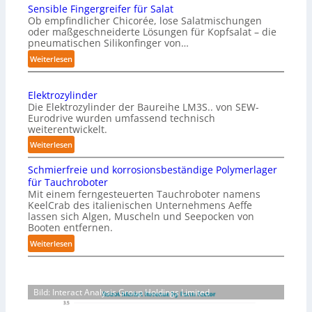
Sensible Fingergreifer für Salat
a
Ob empfindlicher Chicorée, lose Salatmischungen
g
oder maßgeschneiderte Lösungen für Kopfsalat – die
a
pneumatischen Silikonfinger von…
z
:
Weiterlesen
i
S
n
e
-
Elektrozylinder
n
B
Die Elektrozylinder der Baureihe LM3S.. von SEW-
s
e
Eurodrive wurden umfassend technisch
i
weiterentwickelt.
l
b
a
:
Weiterlesen
l
d
E
e
Schmierfreie und korrosionsbeständige Polymerlager
u
l
F
für Tauchroboter
n
e
i
Mit einem ferngesteuerten Tauchroboter namens
g
k
n
KeelCrab des italienischen Unternehmens Aeffe
f
t
lassen sich Algen, Muscheln und Seepocken von
g
ü
r
Booten entfernen.
e
r
o
:
Weiterlesen
r
K
z
S
g
a
y
c
r
r
l
h
e
t
i
Bild: Interact Analysis Group Holdings Limited
m
i
o
n
i
f