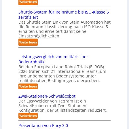
:
Weiterlesen
g
u
l
K
s
c
i
Shuttle-System für Reinräume bis ISO-Klasse 5
o
t
h
n
zertifiziert
m
r
r
g
Das Shuttle Stein Link von Stein Automation hat
p
e
o
die Reinraumklassifizierung nach ISO-Klasse 5
-
a
f
erhalten und erweitert damit seine
b
S
k
Einsatzmöglichkeiten.
f
o
y
t
2
t
:
Weiterlesen
s
e
0
e
S
t
s
2
r
h
e
3
Leistungsvergleich von militärischer
6
u
m
Bodenrobotik
D
t
Bei den European Land Robot Trials (ELROB)
-
t
2026 trafen sich 21 internationale Teams, um
S
l
ihre unbemannten Bodensysteme unter
t
realitätsnahen Bedingungen zu erproben.
e
e
-
:
Weiterlesen
r
L
S
e
e
Zwei-Stationen-Schweißcobot
y
i
o
Der EasyWelder von Teqram ist ein
s
s
Schweißroboter mit Zwei-Stationen-
-
t
t
Konfiguration, der Stillstandszeiten reduziert.
u
K
e
n
:
Weiterlesen
a
g
m
Z
m
s
w
f
Präsentation von Ency 3.0
v
e
e