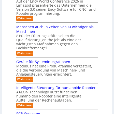
ü
Auf der Ency World Conference 2026 in
e
i
r
r
Limassol präsentierte das Unternehmen die
r
-
a
g
Version 3.0 seiner Ency-Software für CNC- und
S
R
l
Roboterprogrammierung.
s
t
e
e
a
y
:
Weiterlesen
i
i
t
P
c
s
i
n
r
h
Menschen auch in Zeiten von KI wichtiger als
o
t
ä
r
v
n
Maschinen
e
s
o
e
ä
81% der Führungskräfte sehen die
e
n
m
n
u
Qualifizierung ‚on the job‘ als eine der
n
m
-
f
t
wichtigsten Maßnahmen gegen den
i
m
S
a
ü
l
Fachkräftemangel.
c
e
t
i
r
h
:
Weiterlesen
b
i
t
w
M
R
o
ä
i
e
e
n
Geräte für Systemintegrationen
o
r
i
s
n
v
i
Modibus hat eine Produktfamilie vorgestellt,
b
ß
s
o
I
s
die die Verbindung von Maschinen- und
c
c
o
n
c
S
o
Anlagensteuerungen erleichtert.
h
E
t
h
b
e
O
n
:
Weiterlesen
e
i
o
n
c
G
-
r
t
a
k
y
e
B
Intelligente Steuerung für humanoide Roboter
K
u
3
r
o
u
AAEON Technology nutzt für seinen
c
l
.
ä
d
n
h
humanoiden Roboter eine intelligente
0
t
a
e
i
Aufteilung der Rechenaufgaben.
d
e
n
s
n
f
r
L
:
Weiterlesen
Z
s
ü
o
I
o
e
r
b
e
n
PCB-Sensoren
i