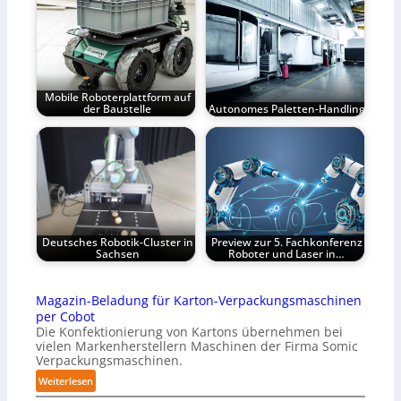
Mobile Roboterplattform auf
der Baustelle
Autonomes Paletten-Handling
Deutsches Robotik-Cluster in
Preview zur 5. Fachkonferenz
Sachsen
Roboter und Laser in…
Magazin-Beladung für Karton-Verpackungsmaschinen
per Cobot
Die Konfektionierung von Kartons übernehmen bei
vielen Markenherstellern Maschinen der Firma Somic
Verpackungsmaschinen.
:
Weiterlesen
M