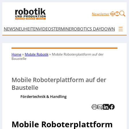
LinkedIn
YouTu
Newsletter
NEWS
NEUHEITEN
VIDEOS
TERMINE
ROBOTICS DAY
DOWNLOAD
Home
»
Mobile Robotik
»
Mobile Roboterplattform auf der
Baustelle
Mobile Roboterplattform auf der
Baustelle
Fördertechnik & Handling
Mobile Roboterplattform