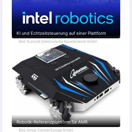
ö
s
u
n
g
e
n
KI und Echtzeitsteuerung auf einer Plattform
Bild: Rutronik Elektronische Bauelemente GmbH
Robotik-Referenzplattform für AMR
Bild: Arrow Central Europe GmbH