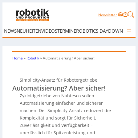
LinkedIn
YouTu
Newsletter
NEWS
NEUHEITEN
VIDEOS
TERMINE
ROBOTICS DAY
DOWNLOAD
Home
»
Robotik
»
Automatisierung? Aber sicher!
Simplicity-Ansatz für Robotergetriebe
Automatisierung? Aber sicher!
Zykloidgetriebe von Nabtesco sollen
Automatisierung einfacher und sicherer
machen. Der Simplicity-Ansatz reduziert die
Komplexität und sorgt für Sicherheit,
Zuverlässigkeit und Verfügbarkeit –
unerlässlich für Spitzenleistung und