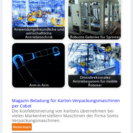
Anwendungsfreundliche und
wirtschaftliche
Antriebstechnik
Robuste Gelenke für Sprinter
Omnidirektonales
Antriebssystem für mobile
Arm in Arm
Roboter
Magazin-Beladung für Karton-Verpackungsmaschinen
per Cobot
Die Konfektionierung von Kartons übernehmen bei
vielen Markenherstellern Maschinen der Firma Somic
Verpackungsmaschinen.
:
Weiterlesen
M