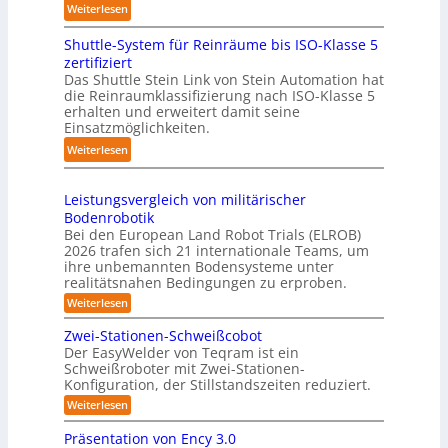
:
Weiterlesen
g
u
l
K
s
c
i
Shuttle-System für Reinräume bis ISO-Klasse 5
o
t
h
n
zertifiziert
m
r
r
g
Das Shuttle Stein Link von Stein Automation hat
p
e
o
die Reinraumklassifizierung nach ISO-Klasse 5
-
a
f
erhalten und erweitert damit seine
b
S
k
Einsatzmöglichkeiten.
f
o
y
t
2
t
:
Weiterlesen
s
e
0
e
S
t
s
2
r
h
e
3
Leistungsvergleich von militärischer
6
u
m
Bodenrobotik
D
t
Bei den European Land Robot Trials (ELROB)
-
t
2026 trafen sich 21 internationale Teams, um
S
l
ihre unbemannten Bodensysteme unter
t
realitätsnahen Bedingungen zu erproben.
e
e
-
:
Weiterlesen
r
L
S
e
e
Zwei-Stationen-Schweißcobot
y
i
o
Der EasyWelder von Teqram ist ein
s
s
Schweißroboter mit Zwei-Stationen-
-
t
t
Konfiguration, der Stillstandszeiten reduziert.
u
K
e
n
:
Weiterlesen
a
g
m
Z
m
s
w
f
Präsentation von Ency 3.0
v
e
e