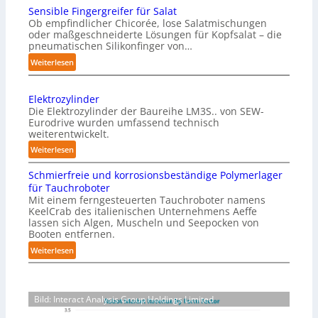
Sensible Fingergreifer für Salat
a
Ob empfindlicher Chicorée, lose Salatmischungen
g
oder maßgeschneiderte Lösungen für Kopfsalat – die
a
pneumatischen Silikonfinger von…
z
:
Weiterlesen
i
S
n
e
-
Elektrozylinder
n
B
Die Elektrozylinder der Baureihe LM3S.. von SEW-
s
e
Eurodrive wurden umfassend technisch
i
weiterentwickelt.
l
b
a
:
Weiterlesen
l
d
E
e
Schmierfreie und korrosionsbeständige Polymerlager
u
l
F
für Tauchroboter
n
e
i
Mit einem ferngesteuerten Tauchroboter namens
g
k
n
KeelCrab des italienischen Unternehmens Aeffe
f
t
lassen sich Algen, Muscheln und Seepocken von
g
ü
r
Booten entfernen.
e
r
o
:
Weiterlesen
r
K
z
S
g
a
y
c
r
r
l
h
e
t
i
Bild: Interact Analysis Group Holdings Limited
m
i
o
n
i
f