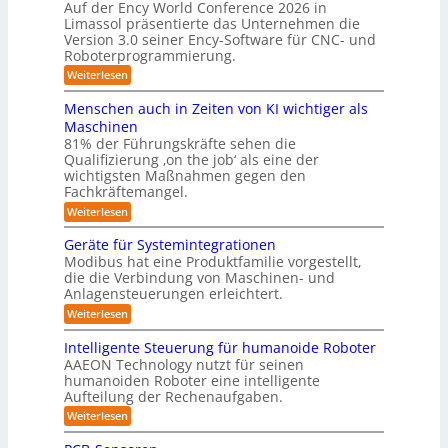
ü
Auf der Ency World Conference 2026 in
e
i
r
r
Limassol präsentierte das Unternehmen die
r
-
a
g
Version 3.0 seiner Ency-Software für CNC- und
S
R
l
Roboterprogrammierung.
s
t
e
e
a
y
:
Weiterlesen
i
i
t
P
c
s
i
n
r
h
Menschen auch in Zeiten von KI wichtiger als
o
t
ä
r
v
n
Maschinen
e
s
o
e
ä
81% der Führungskräfte sehen die
e
n
m
n
u
Qualifizierung ‚on the job‘ als eine der
n
m
-
f
t
wichtigsten Maßnahmen gegen den
i
m
S
a
ü
l
Fachkräftemangel.
c
e
t
i
r
h
:
Weiterlesen
b
i
t
w
M
R
o
ä
i
e
e
n
Geräte für Systemintegrationen
o
r
i
s
n
v
i
Modibus hat eine Produktfamilie vorgestellt,
b
ß
s
o
I
s
die die Verbindung von Maschinen- und
c
c
o
n
c
S
o
Anlagensteuerungen erleichtert.
h
E
t
h
b
e
O
n
:
Weiterlesen
e
i
o
n
c
G
-
r
t
a
k
y
e
B
Intelligente Steuerung für humanoide Roboter
K
u
3
r
o
u
AAEON Technology nutzt für seinen
c
l
.
ä
d
n
h
humanoiden Roboter eine intelligente
0
t
a
e
i
Aufteilung der Rechenaufgaben.
d
e
n
s
n
f
r
L
:
Weiterlesen
Z
s
ü
o
I
o
e
r
b
e
n