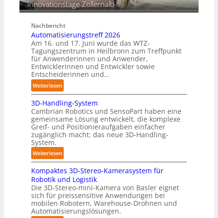
Innovationstage Zollernalb
t
r
ä
C
n
Nachbericht
o
d
Automatisierungstreff 2026
b
i
Am 16. und 17. Juni wurde das WTZ-
o
g
Tagungszentrum in Heilbronn zum Treffpunkt
t
für Anwenderinnen und Anwender,
e
Entwicklerinnen und Entwickler sowie
P
Entscheiderinnen und…
o
:
Weiterlesen
l
A
y
3D-Handling-System
u
m
Cambrian Robotics und SensoPart haben eine
t
e
gemeinsame Lösung entwickelt, die komplexe
o
r
Greif- und Positionieraufgaben einfacher
m
l
zugänglich macht: das neue 3D-Handling-
a
System.
a
t
g
:
Weiterlesen
i
e
3
s
r
Kompaktes 3D-Stereo-Kamerasystem für
D
i
Robotik und Logistik
f
-
e
Die 3D-Stereo-mini-Kamera von Basler eignet
ü
H
sich für preissensitive Anwendungen bei
r
r
a
mobilen Robotern, Warehouse-Drohnen und
u
T
n
Automatisierungslösungen.
n
a
d