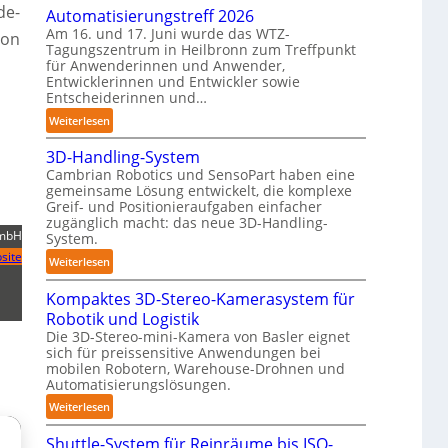
de-
n
Automatisierungstreff 2026
o
d
Am 16. und 17. Juni wurde das WTZ-
ion
b
Tagungszentrum in Heilbronn zum Treffpunkt
i
o
für Anwenderinnen und Anwender,
g
t
Entwicklerinnen und Entwickler sowie
e
Entscheiderinnen und…
P
:
Weiterlesen
o
A
l
3D-Handling-System
u
y
Cambrian Robotics und SensoPart haben eine
t
m
gemeinsame Lösung entwickelt, die komplexe
o
e
Greif- und Positionieraufgaben einfacher
m
r
zugänglich macht: das neue 3D-Handling-
a
GmbH
System.
l
t
site
a
:
Weiterlesen
i
g
3
s
Kompaktes 3D-Stereo-Kamerasystem für
e
D
i
r
Robotik und Logistik
-
e
f
Die 3D-Stereo-mini-Kamera von Basler eignet
H
r
sich für preissensitive Anwendungen bei
ü
a
u
mobilen Robotern, Warehouse-Drohnen und
r
n
Automatisierungslösungen.
n
T
d
g
:
Weiterlesen
a
l
s
K
u
i
Shuttle-System für Reinräume bis ISO-
t
o
c