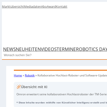
Marktübersicht
Mediadaten
Abo
Award
Kontakt
NEWS
NEUHEITEN
VIDEOS
TERMINE
ROBOTICS DA
Search
Home
»
Robotik
»
Kollaborative Hochlast-Roboter und Software-Updat
Übersicht mit KI
Omron erweitert seine kollaborativen Hochlastroboter der TM-Serie
Fachkräftemangel und steigenden Anforderungen an flexible Produk
* Diese Inhalte wurden mithilfe von Künstlicher Intelligenz erstellt und
Nutzlast- und Reichweitenbedarfe ab:
TM30S
(30 kg) für schwere A