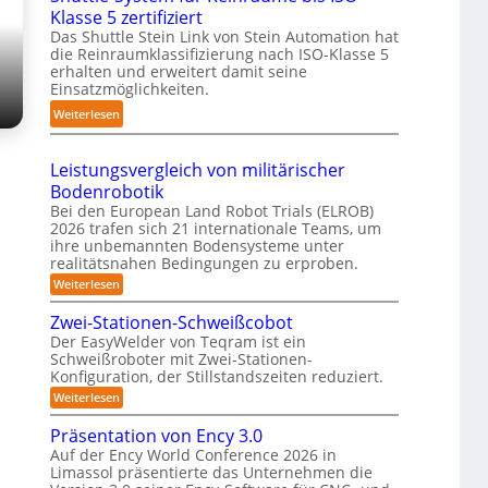
n
Klasse 5 zertifiziert
r
m
h
g
Das Shuttle Stein Link von Stein Automation hat
e
p
r
-
die Reinraumklassifizierung nach ISO-Klasse 5
f
a
o
S
erhalten und erweitert damit seine
f
k
b
y
Einsatzmöglichkeiten.
2
t
o
s
:
Weiterlesen
0
e
t
t
S
2
s
e
e
h
6
3
r
Leistungsvergleich von militärischer
m
u
D
Bodenrobotik
t
-
Bei den European Land Robot Trials (ELROB)
t
S
2026 trafen sich 21 internationale Teams, um
l
ihre unbemannten Bodensysteme unter
t
e
realitätsnahen Bedingungen zu erproben.
e
-
:
Weiterlesen
r
L
S
e
e
Zwei-Stationen-Schweißcobot
y
o
i
Der EasyWelder von Teqram ist ein
s
s
-
Schweißroboter mit Zwei-Stationen-
t
t
K
Konfiguration, der Stillstandszeiten reduziert.
u
e
a
n
:
Weiterlesen
m
g
m
Z
s
f
w
e
Präsentation von Ency 3.0
v
e
ü
e
r
Auf der Ency World Conference 2026 in
i
r
r
Limassol präsentierte das Unternehmen die
a
-
g
R
S