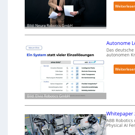
Weiterlese
Bild: Neura Robotics GmbH
Autonome Lö
Das deutsche 
autonomen Kra
Weiterlese
Bild: Elvio Robotics GmbH
Whitepaper z
ABB Robotics 
Physical AI F