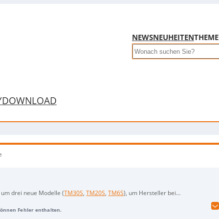
NEWS
NEUHEITEN
THEM
Search
Y
DOWNLOAD
e
 um drei neue Modelle (
TM30S
,
TM20S
,
TM6S
), um Hersteller bei
tionsprozesse zu unterstützen. Die neuen Cobots decken unterschiedliche
 können Fehler enthalten.
ufgaben wie Palettierung und Maschinenbeschickung,
TM20S
(20 kg) mit