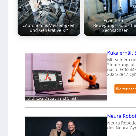
Erweiterter
„Autonomie, Vielseitigkeit
Bewegungsradius fü
und Generative KI“
Sechsachser
Kuka erhält 
Mit seinem ne
Steuerungspla
nach IEC62443
2024/2847 Cy
Weiterlese
Bild: Kuka Deutschland GmbH
Neura Roboti
Neura Robotic
des Neura Gy