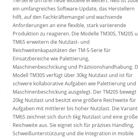
TM-Serie um drei neue Modelle erweitert. Neu ist zu
ein umfangreiches Software-Update, das Herstellern
hilft, auf den Fachkräftemangel und wachsende
Anforderungen an eine flexible, stark variierende
Produktion zu reagieren. Die Modelle TM30S, TM20S 
TM6S erweitern die Nutzlast- und
Reichweitenkapazitäten der TM-S-Serie für
Einsatzbereiche wie Palettierung,
Maschinenbeschickung und Präzisionshandhabung. 
Modell TM30S verfügt über 30kg Nutzlast und ist für
schwere kollaborative Aufgaben wie Palettierung und
Maschinenbeschickung ausgelegt. Der TM20S bewegt
20kg Nutzlast und besitzt eine größere Reichweite für
Aufgaben mit mittlerer bis hoher Nutzlast. Die Varian
TM6S zeichnet sich durch 6kg Nutzlast und eine große
Reichweite aus. Sie eignet sich für präzises Handling,
Schweißunterstützung und die Integration in mobile