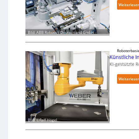
Weiterlese
Bild: ABB Robotics Deutschland GmbH
Roboterbasi
Künstliche In
KI-gestützte 
Weiterlese
Bild: ©Ralf Högel