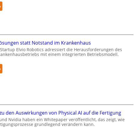
ä
:
n
l
N
t
e
S
u
e
r
c
a
u
sungen statt Notstand im Krankenhaus
R
r
Startup Elvio Robotics adressiert die Herausforderungen des
o
i
nkenhausbetriebs mit einem integrierten Betriebsmodell.
b
t
o
y
:
n
t
-
A
i
L
u
c
e
t
s
v
o
e
e
n
r
l
o
w
-
u den Auswirkungen von Physical AI auf die Fertigung
m
e
2
e
i
und Nvidia haben ein Whitepaper veröffentlicht, das zeigt, wie
-
ertigungsprozesse grundlegend verändern kann.
L
t
Z
ö
e