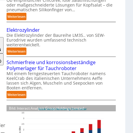
Ob empfindlicher Chicorée, lose Salatmischungen
g
oder maßgeschneiderte Lösungen für Kopfsalat – die
a
pneumatischen Silikonfinger von…
z
:
Weiterlesen
i
S
n
e
-
Elektrozylinder
n
B
Die Elektrozylinder der Baureihe LM3S.. von SEW-
s
Eurodrive wurden umfassend technisch
e
weiterentwickelt.
i
l
b
:
Weiterlesen
a
l
E
d
e
Schmierfreie und korrosionsbeständige
l
u
F
Polymerlager für Tauchroboter
e
n
i
Mit einem ferngesteuerten Tauchroboter namens
k
g
KeelCrab des italienischen Unternehmens Aeffe
n
t
f
lassen sich Algen, Muscheln und Seepocken von
g
r
ü
Booten entfernen.
e
o
r
:
Weiterlesen
r
z
K
S
g
y
a
c
r
l
Bild: Interact Analysis Group Holdings Limited
r
h
e
i
t
m
i
n
o
i
f
der
d
n
e
e
e
-