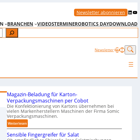
LinkedIn
YouTube
Newsletter abonnieren
EN
BRANCHEN
VIDEOS
TERMINE
ROBOTICS DAY
DOWNLOAD
LinkedIn
YouTub
Newsletter
Magazin-Beladung für Karton-
Verpackungsmaschinen per Cobot
Die Konfektionierung von Kartons übernehmen bei
vielen Markenherstellern Maschinen der Firma Somic
Verpackungsmaschinen.
:
Weiterlesen
M
Sensible Fingergreifer für Salat
a