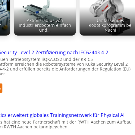
Aktionsradius von
Umfassendes
r
Industrierobotern einfach
Robotikprogramm bei
und…
Nachi
Security-Level-2-Zertifizierung nach IEC62443-4-2
uen Betriebssystem iiQKA.OS2 und der KR-C5-
ttform erreichen die Robotersysteme von Kuka Security Level 2
-4-2 und erfüllen bereits die Anforderungen der Regulation (EU)
ber…
:
n
K
u
k
a
cs erweitert globales Trainingsnetzwerk für Physical AI
e
s hat eine neue Partnerschaft mit der RWTH Aachen zum Aufbau
r
m RWTH Aachen bekanntgegeben.
h