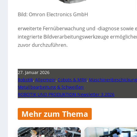
Bild: Omron Electronics GmbH
erweiterte Fernüberwachung und -diagnose sowie e
integrierte Bildverarbeitungswerkzeuge ermöglichen
zuvor durchzuführen.
27. Januar 2026
Robotik
,
Allgemein
,
Cobots & MRK
,
Maschinenbeschickun
Metallbearbeitung & Schweißen
ROBOTIK UND PRODUKTION Newsletter 3 2026
Mehr zum Thema