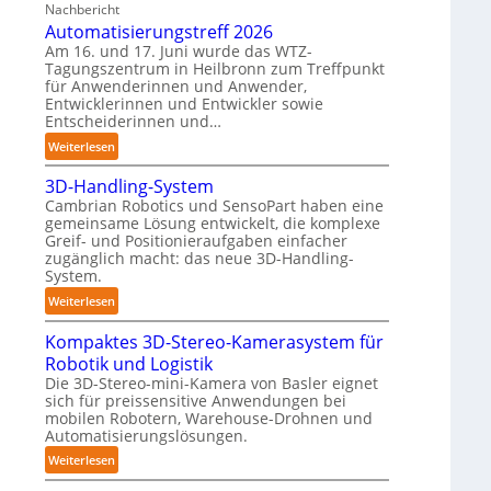
Nachbericht
A
n
T
Automatisierungstreff 2026
A
e
a
Am 16. und 17. Juni wurde das WTZ-
Z
n
u
Tagungszentrum in Heilbronn zum Treffpunkt
ü
p
c
für Anwenderinnen und Anwender,
r
e
Entwicklerinnen und Entwickler sowie
h
i
Entscheiderinnen und…
r
r
c
C
o
:
Weiterlesen
h
o
b
A
:
b
3D-Handling-System
o
u
T
o
Cambrian Robotics und SensoPart haben eine
t
t
r
gemeinsame Lösung entwickelt, die komplexe
t
e
o
e
Greif- und Positionieraufgaben einfacher
r
m
zugänglich macht: das neue 3D-Handling-
f
a
System.
f
t
:
p
Weiterlesen
i
3
u
s
Kompaktes 3D-Stereo-Kamerasystem für
D
n
i
Robotik und Logistik
-
k
e
Die 3D-Stereo-mini-Kamera von Basler eignet
H
t
r
sich für preissensitive Anwendungen bei
a
f
u
mobilen Robotern, Warehouse-Drohnen und
n
ü
Automatisierungslösungen.
n
d
r
g
:
Weiterlesen
l
p
s
K
i
r