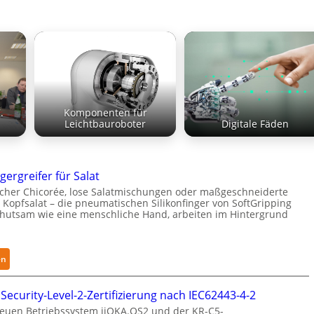
.
Komponenten für
Leichtbauroboter
Digitale Fäden
gergreifer für Salat
cher Chicorée, lose Salatmischungen oder maßgeschneiderte
 Kopfsalat – die pneumatischen Silikonfinger von SoftGripping
ehutsam wie eine menschliche Hand, arbeiten im Hintergrund
:
en
S
e
Security-Level-2-Zertifizierung nach IEC62443-4-2
n
euen Betriebssystem iiQKA.OS2 und der KR-C5-