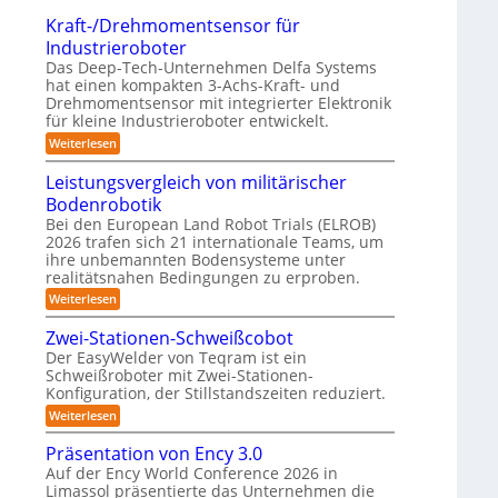
t
o
n
a
Kraft-/Drehmomentsensor für
r
m
g
x
Industrieroboter
e
p
-
i
Das Deep-Tech-Unternehmen Delfa Systems
f
a
S
s
hat einen kompakten 3-Achs-Kraft- und
f
k
Drehmomentsensor mit integrierter Elektronik
y
n
2
t
für kleine Industrieroboter entwickelt.
s
a
0
e
:
Weiterlesen
t
h
2
K
s
e
e
r
6
Leistungsvergleich von militärischer
3
m
A
a
D
Bodenrobotik
f
u
t
-
Bei den European Land Robot Trials (ELROB)
t
-
2026 trafen sich 21 internationale Teams, um
S
o
/
ihre unbemannten Bodensysteme unter
t
D
m
realitätsnahen Bedingungen zu erproben.
r
e
a
e
:
Weiterlesen
r
h
L
t
e
m
e
Zwei-Stationen-Schweißcobot
i
o
i
o
Der EasyWelder von Teqram ist ein
s
m
s
-
Schweißroboter mit Zwei-Stationen-
e
t
i
K
n
Konfiguration, der Stillstandszeiten reduziert.
u
e
t
n
a
:
Weiterlesen
r
s
g
Z
m
e
s
u
w
Präsentation von Ency 3.0
n
v
e
e
n
s
e
Auf der Ency World Conference 2026 in
r
i
g
o
r
Limassol präsentierte das Unternehmen die
-
a