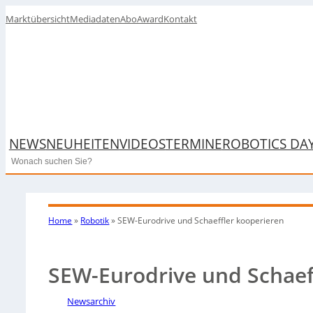
Marktübersicht
Mediadaten
Abo
Award
Kontakt
NEWS
NEUHEITEN
VIDEOS
TERMINE
ROBOTICS DA
Search
Home
»
Robotik
»
SEW-Eurodrive und Schaeffler kooperieren
SEW-Eurodrive und Schaef
Newsarchiv