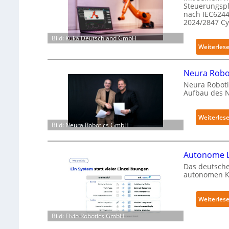
Steuerungspl
nach IEC6244
2024/2847 C
Bild: Kuka Deutschland GmbH
Weiterles
Neura Robot
Neura Roboti
Aufbau des 
Weiterles
Bild: Neura Robotics GmbH
Autonome L
Das deutsche
autonomen Kr
Weiterles
Bild: Elvio Robotics GmbH