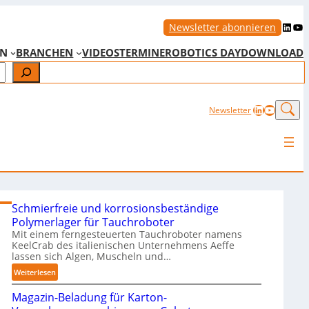
LinkedIn
YouTube
Newsletter abonnieren
EN
BRANCHEN
VIDEOS
TERMINE
ROBOTICS DAY
DOWNLOAD
LinkedIn
YouTub
Newsletter
Schmierfreie und korrosionsbeständige
Polymerlager für Tauchroboter
Mit einem ferngesteuerten Tauchroboter namens
KeelCrab des italienischen Unternehmens Aeffe
lassen sich Algen, Muscheln und…
:
Weiterlesen
S
Magazin-Beladung für Karton-
c