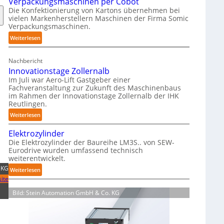
Verpackungsmaschinen per Cobot
h
Die Konfektionierung von Kartons übernehmen bei
m
vielen Markenherstellern Maschinen der Firma Somic
i
Verpackungsmaschinen.
e
:
Weiterlesen
r
M
f
a
r
Nachbericht
g
e
Innovationstage Zollernalb
a
i
Im Juli war Aero-Lift Gastgeber einer
z
e
Fachveranstaltung zur Zukunft des Maschinenbaus
i
im Rahmen der Innovationstage Zollernalb der IHK
u
Reutlingen.
n
n
-
:
Weiterlesen
d
B
I
k
Elektrozylinder
e
n
o
Die Elektrozylinder der Baureihe LM3S.. von SEW-
l
n
r
Eurodrive wurden umfassend technisch
a
o
r
weiterentwickelt.
d
v
o
 KG
:
Weiterlesen
u
a
s
ite
E
n
t
i
l
g
i
o
Bild: Stein Automation GmbH & Co. KG
e
f
o
n
k
ü
n
s
t
r
s
b