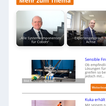
Mehr zum Thema
„Alle Systemkomponenten
Expertengespräch 7
für Cobots“
Achse
Sensible Fin
Ob empfindli
Lösungen für
greifen so b
jedoch mit…
Bild: SoftGripping GmbH
Weiterles
Kuka erhält 
Mit seinem n